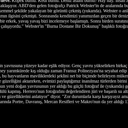
 deve.
Köpek burnu. Kedi burnu. Deniz aslanı burnu? Hay hay. İnsan zi
 yaklaşıyor. ABD'den gelen fotoğrafçı Patrick Webster'in de aralarında 
ükemmel şekilde yakalayan bir görüntü çekmiş (yukarıda). Webster o anlar
ımın ilgisini çekmişti. Sonrasında kendimizi yanımızdan geçen bir deni
enç bir erkek, yavaş yavaş bizi incelemeye başlamıştı. Sonra birden sura
çalışıyordu." Webster'in "Burna Dostane Bir Dokunuş" başlıklı fotoğrafı
için yavrusuna yüzeye kadar eşlik ediyor. Genç yavru yükselirken birkaç 
ney yarımkürede kış olduğu zaman Fransız Polinezyası'na seyahat edip 
, bu hayvanların maviliklerdeki şeklini net bir biçimde belirleyen mük
le güzelliğini aktarırken, evimizi paylaştığımız inanılmaz türlerden bir
un yeni doğan yavrusunun yer aldığı bu güçlü fotoğraf ile (yukarıda) g
lü kapmış. Herrero'nun fotoğrafını değerlendiren jüri ve başarılı su al
 ve güzelliklerini anlatıyor" diyor. "Zor durumlarla karşı karşıyayız a
ralarında Portre, Davranış, Mercan Resifleri ve Makro'nun da yer aldığı 13