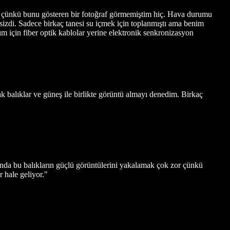
tim çünkü bunu gösteren bir fotoğraf görmemiştim hiç. Hava durumu
eksizdi. Sadece birkaç tanesi su içmek için toplanmıştı ama benim
ım için fiber optik kablolar yerine elektronik senkronizasyon
ak balıklar ve güneş ile birlikte görüntü almayı denedim. Birkaç
tında bu balıkların güçlü görüntülerini yakalamak çok zor çünkü
 hale geliyor."