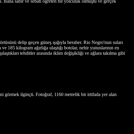
. Bana sabır ve sebatı öğreten bir yolculuk olmuştu ve gerçek
rtüsünü delip geçen güneş ışığıyla beraber. Rio Negro'nun suları
 ve 185 kilogram ağırlığa ulaştığı botolar, nehir yunuslarının en
ştıkları tehditler arasında iklim değişikliği ve ağlara takılma gibi
i görmek ilginçti. Fotoğraf, 1160 metrelik bir irtifada yer alan