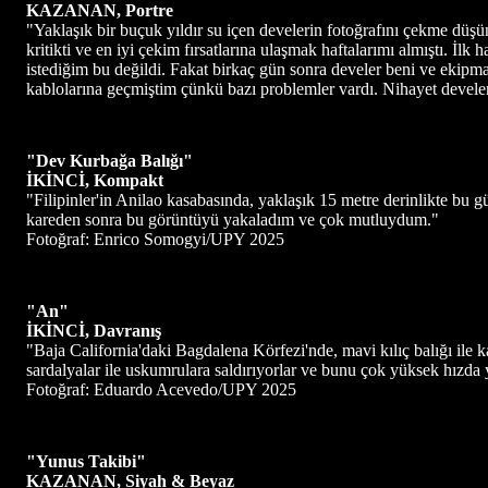
KAZANAN, Portre
"Yaklaşık bir buçuk yıldır su içen develerin fotoğrafını çekme düş
kritikti ve en iyi çekim fırsatlarına ulaşmak haftalarımı almıştı. İ
istediğim bu değildi. Fakat birkaç gün sonra develer beni ve ekipma
kablolarına geçmiştim çünkü bazı problemler vardı. Nihayet devele
"Dev Kurbağa Balığı"
İKİNCİ, Kompakt
"Filipinler'in Anilao kasabasında, yaklaşık 15 metre derinlikte bu g
kareden sonra bu görüntüyü yakaladım ve çok mutluydum."
Fotoğraf: Enrico Somogyi/UPY 2025
"An"
İKİNCİ, Davranış
"Baja California'daki Bagdalena Körfezi'nde, mavi kılıç balığı ile
sardalyalar ile uskumrulara saldırıyorlar ve bunu çok yüksek hızda 
Fotoğraf: Eduardo Acevedo/UPY 2025
"Yunus Takibi"
KAZANAN, Siyah & Beyaz