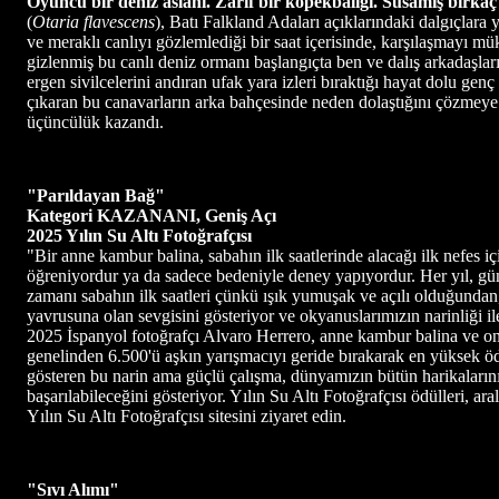
Oyuncu bir deniz aslanı. Zarif bir köpekbalığı. Susamış birkaç
(
Otaria flavescens
), Batı Falkland Adaları açıklarındaki dalgıçlara
ve meraklı canlıyı gözlemlediği bir saat içerisinde, karşılaşmayı m
gizlenmiş bu canlı deniz ormanı başlangıçta ben ve dalış arkadaşlar
ergen sivilcelerini andıran ufak yara izleri bıraktığı hayat dolu g
çıkaran bu canavarların arka bahçesinde neden dolaştığını çözmeye 
üçüncülük kazandı.
"Parıldayan Bağ"
Kategori KAZANANI, Geniş Açı
2025 Yılın Su Altı Fotoğrafçısı
"Bir anne kambur balina, sabahın ilk saatlerinde alacağı ilk nefes 
öğreniyordur ya da sadece bedeniyle deney yapıyordur. Her yıl, gü
zamanı sabahın ilk saatleri çünkü ışık yumuşak ve açılı olduğundan
yavrusuna olan sevgisini gösteriyor ve okyanuslarımızın narinliği i
2025 İspanyol fotoğrafçı Alvaro Herrero, anne kambur balina ve on
genelinden 6.500'ü aşkın yarışmacıyı geride bırakarak en yüksek ödü
gösteren bu narin ama güçlü çalışma, dünyamızın bütün harikalarını
başarılabileceğini gösteriyor. Yılın Su Altı Fotoğrafçısı ödülleri, a
Yılın Su Altı Fotoğrafçısı sitesini ziyaret edin.
"Sıvı Alımı"