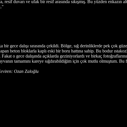
a, resif duvarı ve ufak bir resif arasında sıkışmış. Bu yüzden enkazın a
k."
ir gece dalışı sırasında çekildi. Bölge, sığ derinliklerde pek çok güze
pan beton bloklarla kaplı eski bir boru hattına sahip. Bu bodur ıstakozl
kat o gece dalışında açıklarda geziniyorlardı ve birkaç fotoğraflarının
ayvanın tamamını kareye sığdırabildiğim için çok mutlu olmuştum. Bu flü
Çeviren: Ozan Zaloğlu