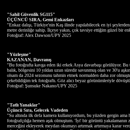
"Sahil Güvenlik SG115"
ÜÇÜNCÜ SIRA, Gemi Enkazları
"Enkaz dalışı, Türkiye'nin Kaş ilinde yapılabilecek en iyi şeylerden
metre derinliğe sahip. İlçeye yakın, çok tavsiye ettiğim güzel bir en
Fotoğraf: Alex Dawson/UPY 2025
"Yüzleşme"
KAZANAN, Davranış
"Bu fotoğrafta kavga eden iki erkek Asya davarbaşı görülüyor. Bu 
balık, bölgesini 10 yıldan uzun süredir savunmuş olan ve 30'u aşkı
olsam da 2024 sezonunu tahmin etmek normalden daha zor olmuştu 
çekebildiğim tek fotoğraftı. Göz alıcı beyaz görünümleriyle dövüştü
Fotoğraf: Şunsuke Nakano/UPY 2025
"Tatlı Yanaklar"
Üçüncü Sıra, Gelecek Vadeden
"Su altında ilk defa kamera kullanıyordum, bu yüzden gergin ama 
fotoğrafçılığa hemen aşık olmuştum. 'İyi' bir görüntü yakalamanın 
merceğini ekleyerek meydan okumayı artırmak artırmaya karar verdim