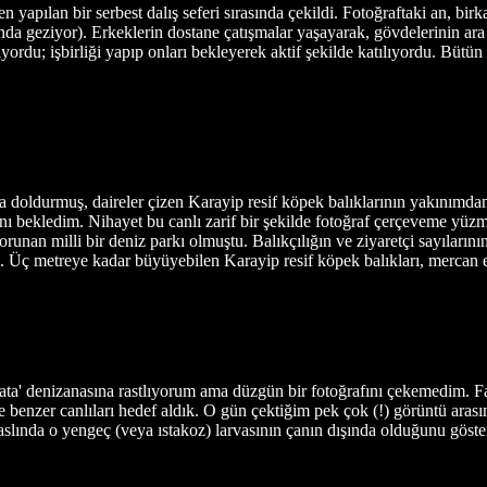
apılan bir serbest dalış seferi sırasında çekildi. Fotoğraftaki an, birkaç
ında geziyor). Erkeklerin dostane çatışmalar yaşayarak, gövdelerinin ara s
ordu; işbirliği yapıp onları bekleyerek aktif şekilde katılıyordu. Bütün 
la doldurmuş, daireler çizen Karayip resif köpek balıklarının yakın
ı bekledim. Nihayet bu canlı zarif bir şekilde fotoğraf çerçeveme yüzmü
korunan milli bir deniz parkı olmuştu. Balıkçılığın ve ziyaretçi sayıla
ü. Üç metreye kadar büyüyebilen Karayip resif köpek balıkları, mercan e
eata' denizanasına rastlıyorum ama düzgün bir fotoğrafını çekemedim. Fa
rı ve benzer canlıları hedef aldık. O gün çektiğim pek çok (!) görüntü ar
er, aslında o yengeç (veya ıstakoz) larvasının çanın dışında olduğunu g