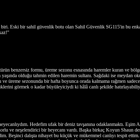
 biri. Eski bir sahil güvenlik botu olan Sahil Güvenlik SG115'in bu enkaz
kaz!"
türün benzersiz formu, üreme sezonu esnasında haremler kuran ve bölge
n yaşında olduğu tahmin edilen haremin sultanı. Sağdaki ise meydan ok
ve üreme sezonunda bir hafta boyunca orada kalmama rağmen sadece bu
klerini görmek o kadar büyüleyiciydi ki hâlâ canlı şekilde hatırlayabil
heyecanlıydım. Hedefim ufak bir deniz tavşanına odaklanmaktı. Eşim Ad
zorlu ve neşelendirici bir heyecanı vardı. Başka birkaç Koyun Shaun den
. Beşinci dalışta nihayet bu küçük ve mükemmel canlıyı tespit ettim. D