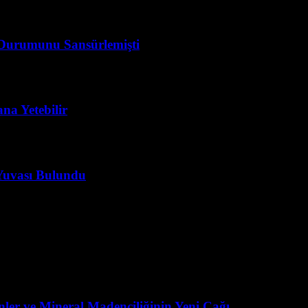
a Durumunu Sansürlemişti
na Yetebilir
 Yuvası Bulundu
nler ve Mineral Madenciliğinin Yeni Çağı