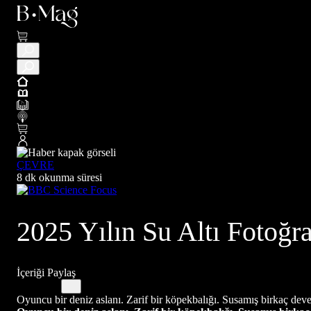
ÇEVRE
8 dk okunma süresi
2025 Yılın Su Altı Fotoğr
İçeriği Paylaş
Oyuncu bir deniz aslanı. Zarif bir köpekbalığı. Susamış birkaç dev