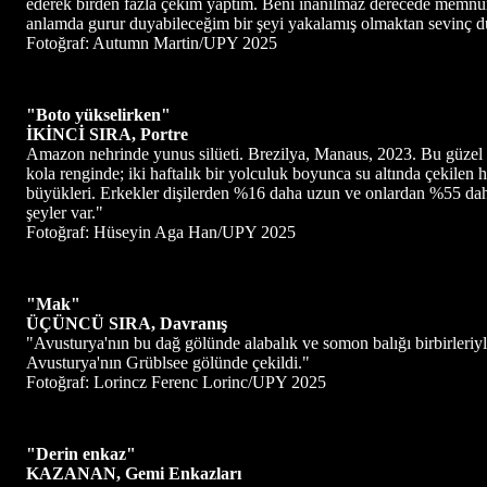
ederek birden fazla çekim yaptım. Beni inanılmaz derecede memnun 
anlamda gurur duyabileceğim bir şeyi yakalamış olmaktan sevinç
Fotoğraf: Autumn Martin/UPY 2025
"Boto yükselirken"
İKİNCİ SIRA, Portre
Amazon nehrinde yunus silüeti. Brezilya, Manaus, 2023. Bu güzel b
kola renginde; iki haftalık bir yolculuk boyunca su altında çekilen h
büyükleri. Erkekler dişilerden %16 daha uzun ve onlardan %55 daha ağ
şeyler var."
Fotoğraf: Hüseyin Aga Han/UPY 2025
"Mak"
ÜÇÜNCÜ SIRA, Davranış
"Avusturya'nın bu dağ gölünde alabalık ve somon balığı birbirleriyle 
Avusturya'nın Grüblsee gölünde çekildi."
Fotoğraf: Lorincz Ferenc Lorinc/UPY 2025
"Derin enkaz"
KAZANAN, Gemi
Enkazları