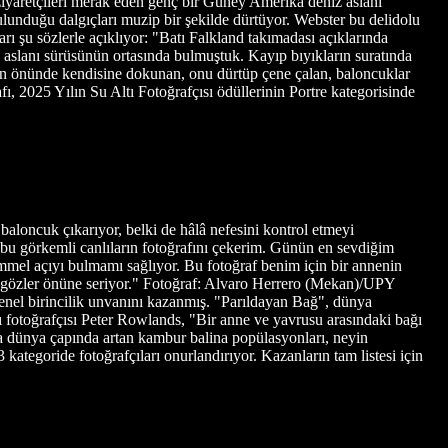
yaretçileri merak eden genç bir Güney Amerika deniz aslanı
bulunduğu dalgıçları muzip bir şekilde dürtüyor. Webster bu delidolu
ı şu sözlerle açıklıyor: "Batı Falkland takımadası açıklarında
z aslanı sürüsünün ortasında bulmuştuk. Kayıp bıyıkların suratında
tının önünde kendisine dokunan, onu dürtüp çene çalan, baloncuklar
, 2025 Yılın Su Altı Fotoğrafçısı ödüllerinin Portre kategorisinde
baloncuk çıkarıyor, belki de hâlâ nefesini kontrol etmeyi
bu görkemli canlıların fotoğrafını çekerim. Günün en sevdiğim
emmel açıyı bulmamı sağlıyor. Bu fotoğraf benim için bir annenin
ini gözler önüne seriyor." Fotoğraf: Alvaro Herrero (Mekan)/UPY
enel birincilik unvanını kazanmış. "Parıldayan Bağ", dünya
tı fotoğrafçısı Peter Rowlands, "Bir anne ve yavrusu arasındaki bağı
ma dünya çapında artan kambur balina popülasyonları, neyin
 kategoride fotoğrafçıları onurlandırıyor. Kazanların tam listesi için