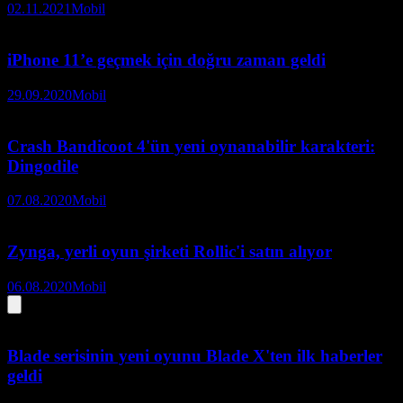
02.11.2021
Mobil
iPhone 11’e geçmek için doğru zaman geldi
29.09.2020
Mobil
Crash Bandicoot 4'ün yeni oynanabilir karakteri:
Dingodile
07.08.2020
Mobil
Zynga, yerli oyun şirketi Rollic'i satın alıyor
06.08.2020
Mobil
Blade serisinin yeni oyunu Blade X'ten ilk haberler
geldi