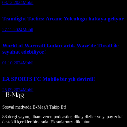
03.12.2024
Mobil
Teamfight Tactics: Arcane Yolculuğu haftaya geliyor
27.11.2024
Mobil
World of Warcraft fanları artık Waze'de Thrall ile
seyahat edebiliyor!
01.10.2024
Mobil
EA SPORTS FC Mobile bir yılı devirdi!
25.09.2024
Mobil
Sosyal medyada
B•Mag’i Takip Et!
88 dergi yayını, ilham veren podcastler, dikey diziler ve yapay zekâ
destekli içerikler bir arada. Ekranlarınızı dik tutun.