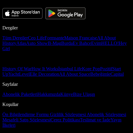
Dergiler
Tüm Dergiler
Ceo Life
Formsante
Maison Française
All About
History
Atlas
Auto Show
B-Mag
Burda
Ev Bahçe
Evim
HELLO!
Hey
Girl
History Of War
How It Works
İstanbul Life
Kore Pop
Pozitif
Start
Up
Yacht
Level
Elle Decoration
All About Space
Bebeğimle
Capital
Sayfalar
Abonelik Paketleri
Hakkımızda
Künye
Bize Ulaşın
Koşullar
Ön Bilgilendirme Formu
Gizlilik Sözleşmesi
Abonelik Sözleşmesi
Mesafeli Satış Sözleşmesi
Çerez Politikası
Teslimat ve İade
Yayın
İlkeleri