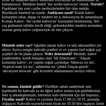
buluşturuyor. Mekânın hedefi ‘her neslin kahvecisi’ olmak.
Nerede?
Fişekhane’nin yeni cazibe merkezlerinden biri olan mekân
Büyükyalı İstanbul’un içinde.
Ambiyans nasıl?
Klasik kahve
konseptini rahat, ahşap ve modern bir iç dekorasyon ile tamamlayan
Komşu Kahve, ‘her neslin kahvecisi’ konseptini benimsemiş. Her
yaş grubunun sıklıkla tercih ettiği, gelenekselden modern aromalara
uzanan geniş kahve yelpazesiyle de öne çıkıyor.
Mönüde neler var?
Ağırlıklı olarak kahve ve tatlı alternatifleri yer
alıyor. Ayrıca zengin kahvaltı çeşitleri ve ev yapımı özel soğuk çay
çeşitleri de ön plana çıkıyor.
Neler denenmeli?
Menüde, kahve
çeşitlerinden, kendi buluşları olan ‘isli Americano’, ‘Alaçatı
kumunda kahve’, ev yapımı soğuk çaylardan ‘hibiscus ice tea’,
‘tropical mate ice tea’, tatlılardan ise ‘çilekli Alaçatı güzeli’,
‘akvaryum brownie’ gibi lezzetleri atlamamanızı tavsiye ederiz.
Ne zaman, kiminle gidilir?
Özellikle sabah saatlerinde tam
teşekküllü bir kahvaltı ya da öğlen kahve molası için gidebilirsiniz.
İster iş arkadaşlarınızla, isterseniz kafa dinlemek için tek başınıza...
Fiyatlar nasıl?
Kahve ve çayların fiyatı 17.90-21.50 TL arasında
değişiyor. Kahvaltı seçeneklerinin fiyatı ise 19.50’den başlıyor. İzmir