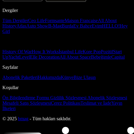
Dergiler
Tüm Dergiler
Ceo Life
Formsante
Maison Française
All About
History
Atlas
Auto Show
B-Mag
Burda
Ev Bahçe
Evim
HELLO!
Hey
Girl
History Of War
How It Works
İstanbul Life
Kore Pop
Pozitif
Start
Up
Yacht
Level
Elle Decoration
All About Space
Bebeğimle
Capital
Sayfalar
Abonelik Paketleri
Hakkımızda
Künye
Bize Ulaşın
Koşullar
Ön Bilgilendirme Formu
Gizlilik Sözleşmesi
Abonelik Sözleşmesi
Mesafeli Satış Sözleşmesi
Çerez Politikası
Teslimat ve İade
Yayın
İlkeleri
© 2025
bmag
- Tüm hakları saklıdır.