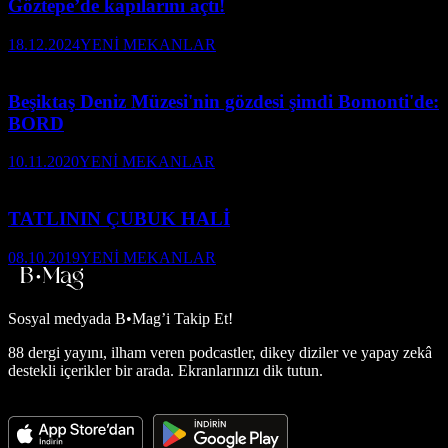
Göztepe’de kapılarını açtı!
18.12.2024
YENİ MEKANLAR
Beşiktaş Deniz Müzesi'nin gözdesi şimdi Bomonti'de:
BORD
10.11.2020
YENİ MEKANLAR
TATLININ ÇUBUK HALİ
08.10.2019
YENİ MEKANLAR
Sosyal medyada
B•Mag’i Takip Et!
88 dergi yayını, ilham veren podcastler, dikey diziler ve yapay zekâ
destekli içerikler bir arada. Ekranlarınızı dik tutun.