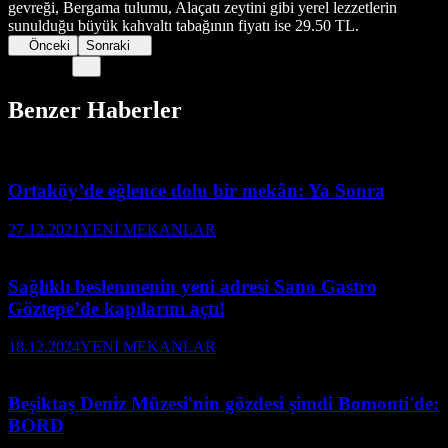
gevreği, Bergama tulumu, Alaçatı zeytini gibi yerel lezzetlerin
sunulduğu büyük kahvaltı tabağının fiyatı ise 29.50 TL.
Önceki
Sonraki
Benzer Haberler
Ortaköy’de eğlence dolu bir mekân: Ya Sonra
27.12.2021
YENİ MEKANLAR
Sağlıklı beslenmenin yeni adresi Sano Gastro
Göztepe’de kapılarını açtı!
18.12.2024
YENİ MEKANLAR
Beşiktaş Deniz Müzesi'nin gözdesi şimdi Bomonti'de:
BORD