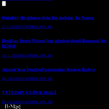
Ortaköy’de eğlence dolu bir mekân: Ya Sonra
27.12.2021
YENİ MEKANLAR
Beşiktaş Deniz Müzesi'nin gözdesi şimdi Bomonti'de:
BORD
10.11.2020
YENİ MEKANLAR
Alaçatı’dan İstanbul’a transfer: Komşu Kahve
04.10.2020
YENİ MEKANLAR
TATLININ ÇUBUK HALİ
08.10.2019
YENİ MEKANLAR