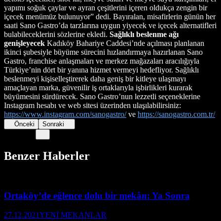
yapımı soğuk çaylar ve ayran çeşitlerini içeren oldukça zengin bir
içecek menümüz bulunuyor” dedi. Bayıralan, misafirlerin günün her
saati Sano Gastro’da tarzlarına uygun yiyecek ve içecek alternatifleri
bulabileceklerini sözlerine ekledi.
Sağlıklı beslenme ağı
genişleyecek
Kadıköy Bahariye Caddesi’nde açılması planlanan
ikinci şubesiyle büyüme sürecini hızlandırmaya hazırlanan Sano
Gastro, franchise anlaşmaları ve merkez mağazaları aracılığıyla
Türkiye’nin dört bir yanına hizmet vermeyi hedefliyor. Sağlıklı
beslenmeyi kişiselleştirerek daha geniş bir kitleye ulaşmayı
amaçlayan marka, güvenilir iş ortaklarıyla işbirlikleri kurarak
büyümesini sürdürecek. Sano Gastro’nun lezzetli seçeneklerine
Instagram hesabı ve web sitesi üzerinden ulaşılabilirsiniz:
https://www.instagram.com/sanogastro/
ve
https://sanogastro.com.tr/
Önceki
Sonraki
Benzer Haberler
Ortaköy’de eğlence dolu bir mekân: Ya Sonra
27.12.2021
YENİ MEKANLAR