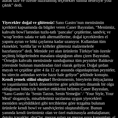
alarak taze ve özenle hazırlanmış seçenekler sunma hedefiyle yola
çıktık” dedi.
Yiyecekler doğal ve glütensiz!
Sano Gastro’nun menüsünün
içerikleri kapsamında da bilgiler veren Caner Bayıralan, “Menümüz,
kahvaltı bowl’larından tuzlu-tatlı ‘pancake’ çeşitlerine, sandviç ve
‘wrap’lerden salata ve tatlı alternatiflerine, doğal içeceklerden el
yapımı ayran ve bitki çaylarına kadar uzanıyor. Kullanılan tüm
ekmekler, ‘tortilla’lar ve köfteler glütensiz malzemelerle
hazırlanıyor” dedi. Menüde yer alan ürünlerin Türkiye’nin özenle
seçilmiş bölgelerinden masalara ulaştığının altını çizen Bayıralan,
“Örneğin kahvaltı menüsünde sunduğumuz tüm peynirler Balıkesir
yöresinde bulunan mandıradan özel olarak geliyor. Doğal şırdan
mayalı ve çeşidine göre 4 ila 12 ay arasında olgunlaştırılan peynirler,
bu sürecin ardından servise hazır hale geliyor” şeklinde konuştu.
Kendi yemek stilini oluştur!
Beslenmenin, bireylerin ihtiyaçlarına
ve yaşamlarının farklı dönemlerine göre şekillenen dinamik bir olgu
olduğunun bilinciyle hareket ettiklerini belirten Caner Bayıralan,
“Sano Gastro’da ‘Senin Tarzın, Senin Yemeğin’ / ‘Your Style, Your
Meal’ sloganıyla, misafirlerimiz tarzlarına uygun yiyecekleri
menüden seçebildikleri gibi tercihlerine göre tezgahta bulunan
ürünlerle kendi bowl ve sandviçlerini oluşturabiliyor. Bunun
yanında kendi üretimimiz olan ve özel makinasıyla ambalajlanan;
detoks içecekler, shot’lar, meyve suları ve meyve suyu karışımları, el