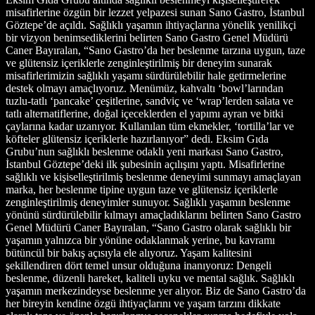
misafirlerine özgün bir lezzet yelpazesi sunan Sano Gastro, İstanbul
Göztepe’de açıldı. Sağlıklı yaşamın ihtiyaçlarına yönelik yenilikçi
bir vizyon benimsediklerini belirten Sano Gastro Genel Müdürü
Caner Bayıralan, “Sano Gastro’da her beslenme tarzına uygun, taze
ve glütensiz içeriklerle zenginleştirilmiş bir deneyim sunarak
misafirlerimizin sağlıklı yaşamı sürdürülebilir hale getirmelerine
destek olmayı amaçlıyoruz. Menümüz, kahvaltı ‘bowl’larından
tuzlu-tatlı ‘pancake’ çeşitlerine, sandviç ve ‘wrap’lerden salata ve
tatlı alternatiflerine, doğal içeceklerden el yapımı ayran ve bitki
çaylarına kadar uzanıyor. Kullanılan tüm ekmekler, ‘tortilla’lar ve
köfteler glütensiz içeriklerle hazırlanıyor” dedi. Eksim Gıda
Grubu’nun sağlıklı beslenme odaklı yeni markası Sano Gastro,
İstanbul Göztepe’deki ilk şubesinin açılışını yaptı. Misafirlerine
sağlıklı ve kişiselleştirilmiş beslenme deneyimi sunmayı amaçlayan
marka, her beslenme tipine uygun taze ve glütensiz içeriklerle
zenginleştirilmiş deneyimler sunuyor. Sağlıklı yaşamın beslenme
yönünü sürdürülebilir kılmayı amaçladıklarını belirten Sano Gastro
Genel Müdürü Caner Bayıralan, “Sano Gastro olarak sağlıklı bir
yaşamın yalnızca bir yönüne odaklanmak yerine, bu kavramı
bütüncül bir bakış açısıyla ele alıyoruz. Yaşam kalitesini
şekillendiren dört temel unsur olduğuna inanıyoruz: Dengeli
beslenme, düzenli hareket, kaliteli uyku ve mental sağlık. Sağlıklı
yaşamın merkezindeyse beslenme yer alıyor. Biz de Sano Gastro’da
her bireyin kendine özgü ihtiyaçlarını ve yaşam tarzını dikkate