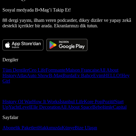
Sosyal medyada
B•Mag’i Takip Et!
88 dergi yayını, ilham veren podcastler, dikey diziler ve yapay zekâ
destekli içerikler bir arada. Ekranlarınızı dik tutun.
Dergiler
Tüm Dergiler
Ceo Life
Formsante
Maison Française
All About
History
Atlas
Auto Show
B-Mag
Burda
Ev Bahçe
Evim
HELLO!
Hey
Girl
History Of War
How It Works
İstanbul Life
Kore Pop
Pozitif
Start
Up
Yacht
Level
Elle Decoration
All About Space
Bebeğimle
Capital
Sayfalar
Abonelik Paketleri
Hakkımızda
Künye
Bize Ulaşın