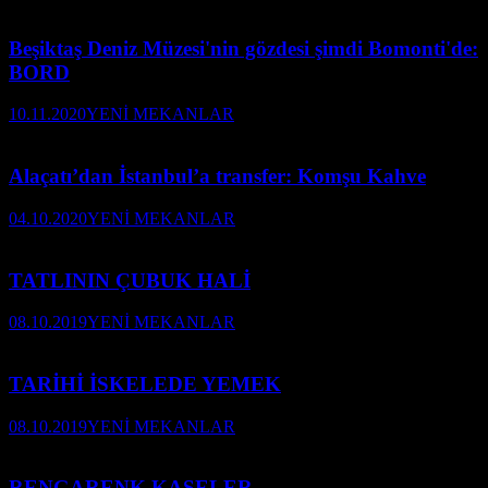
Beşiktaş Deniz Müzesi'nin gözdesi şimdi Bomonti'de:
BORD
10.11.2020
YENİ MEKANLAR
Alaçatı’dan İstanbul’a transfer: Komşu Kahve
04.10.2020
YENİ MEKANLAR
TATLININ ÇUBUK HALİ
08.10.2019
YENİ MEKANLAR
TARİHİ İSKELEDE YEMEK
08.10.2019
YENİ MEKANLAR
RENGARENK KASELER