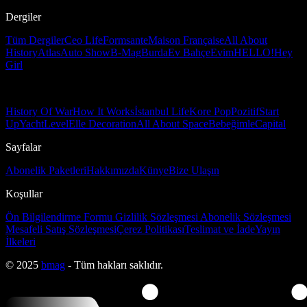
Dergiler
Tüm Dergiler
Ceo Life
Formsante
Maison Française
All About
History
Atlas
Auto Show
B-Mag
Burda
Ev Bahçe
Evim
HELLO!
Hey
Girl
History Of War
How It Works
İstanbul Life
Kore Pop
Pozitif
Start
Up
Yacht
Level
Elle Decoration
All About Space
Bebeğimle
Capital
Sayfalar
Abonelik Paketleri
Hakkımızda
Künye
Bize Ulaşın
Koşullar
Ön Bilgilendirme Formu
Gizlilik Sözleşmesi
Abonelik Sözleşmesi
Mesafeli Satış Sözleşmesi
Çerez Politikası
Teslimat ve İade
Yayın
İlkeleri
© 2025
bmag
- Tüm hakları saklıdır.