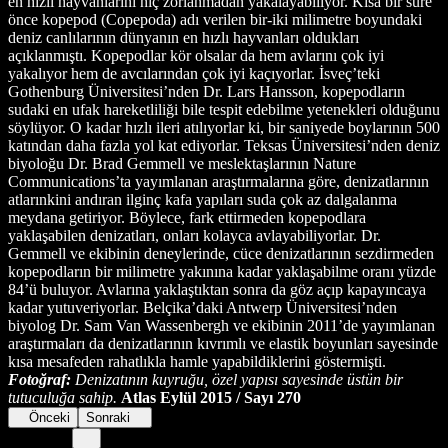
en hızlı hayvanlarını hiç zorlanmadan yakalayabiliyor. Kısa bir süre
önce kopepod (Copepoda) adı verilen bir-iki milimetre boyundaki
deniz canlılarının dünyanın en hızlı hayvanları oldukları
açıklanmıştı. Kopepodlar kör olsalar da hem avlarını çok iyi
yakalıyor hem de avcılarından çok iyi kaçıyorlar. İsveç’teki
Gothenburg Üniversitesi’nden Dr. Lars Hansson, kopepodların
sudaki en ufak hareketliliği bile tespit edebilme yetenekleri olduğunu
söylüyor. O kadar hızlı ileri atılıyorlar ki, bir saniyede boylarının 500
katından daha fazla yol kat ediyorlar. Teksas Üniversitesi’nden deniz
biyoloğu Dr. Brad Gemmell ve meslektaşlarının Nature
Communications’ta yayımlanan araştırmalarına göre, denizatlarının
atlarınkini andıran ilginç kafa yapıları suda çok az dalgalanma
meydana getiriyor. Böylece, fark ettirmeden kopepodlara
yaklaşabilen denizatları, onları kolayca avlayabiliyorlar. Dr.
Gemmell ve ekibinin deneylerinde, cüce denizatlarının sezdirmeden
kopepodların bir milimetre yakınına kadar yaklaşabilme oranı yüzde
84’ü buluyor. Avlarına yaklaştıktan sonra da göz açıp kapayıncaya
kadar yutuveriyorlar. Belçika’daki Antwerp Üniversitesi’nden
biyolog Dr. Sam Van Wassenbergh ve ekibinin 2011’de yayımlanan
araştırmaları da denizatlarının kıvrımlı ve elastik boyunları sayesinde
kısa mesafeden rahatlıkla hamle yapabildiklerini göstermişti.
Fotoğraf:
Denizatının kuyruğu, özel yapısı sayesinde üstün bir
tutuculuğa sahip.
Atlas Eylül 2015 / Sayı 270
Önceki
Sonraki