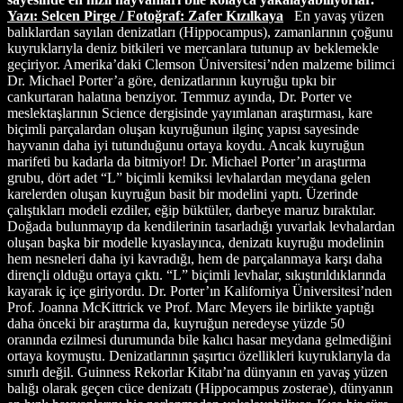
Yazı: Selcen Pirge / Fotoğraf: Zafer Kızılkaya
En yavaş yüzen
balıklardan sayılan denizatları (Hippocampus), zamanlarının çoğunu
kuyruklarıyla deniz bitkileri ve mercanlara tutunup av beklemekle
geçiriyor. Amerika’daki Clemson Üniversitesi’nden malzeme bilimci
Dr. Michael Porter’a göre, denizatlarının kuyruğu tıpkı bir
cankurtaran halatına benziyor. Temmuz ayında, Dr. Porter ve
meslektaşlarının Science dergisinde yayımlanan araştırması, kare
biçimli parçalardan oluşan kuyruğunun ilginç yapısı sayesinde
hayvanın daha iyi tutunduğunu ortaya koydu. Ancak kuyruğun
marifeti bu kadarla da bitmiyor! Dr. Michael Porter’ın araştırma
grubu, dört adet “L” biçimli kemiksi levhalardan meydana gelen
karelerden oluşan kuyruğun basit bir modelini yaptı. Üzerinde
çalıştıkları modeli ezdiler, eğip büktüler, darbeye maruz bıraktılar.
Doğada bulunmayıp da kendilerinin tasarladığı yuvarlak levhalardan
oluşan başka bir modelle kıyaslayınca, denizatı kuyruğu modelinin
hem nesneleri daha iyi kavradığı, hem de parçalanmaya karşı daha
dirençli olduğu ortaya çıktı. “L” biçimli levhalar, sıkıştırıldıklarında
kayarak iç içe giriyordu. Dr. Porter’ın Kaliforniya Üniversitesi’nden
Prof. Joanna McKittrick ve Prof. Marc Meyers ile birlikte yaptığı
daha önceki bir araştırma da, kuyruğun neredeyse yüzde 50
oranında ezilmesi durumunda bile kalıcı hasar meydana gelmediğini
ortaya koymuştu. Denizatlarının şaşırtıcı özellikleri kuyruklarıyla da
sınırlı değil. Guinness Rekorlar Kitabı’na dünyanın en yavaş yüzen
balığı olarak geçen cüce denizatı (Hippocampus zosterae), dünyanın