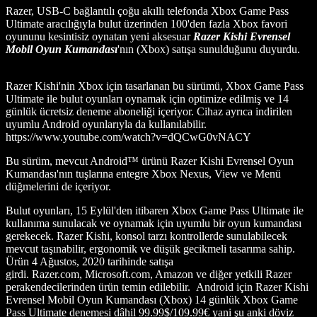
Razer, USB-C bağlantılı çoğu akıllı telefonda Xbox Game Pass
Ultimate aracılığıyla bulut üzerinden 100'den fazla Xbox favori
oyununu kesintisiz oynatan yeni aksesuar
Razer Kishi Evrensel
Mobil Oyun Kumandası
'nın (Xbox) satışa sunulduğunu duyurdu.
Razer Kishi'nin Xbox için tasarlanan bu sürümü, Xbox Game Pass
Ultimate ile bulut oyunları oynamak için optimize edilmiş ve 14
günlük ücretsiz deneme aboneliği içeriyor. Cihaz ayrıca indirilen
uyumlu Android oyunlarıyla da kullanılabilir.
https://www.youtube.com/watch?v=dQCwG0vNACY
Bu sürüm, mevcut Android™ ürünü Razer Kishi Evrensel Oyun
Kumandası'nın tuşlarına entegre Xbox Nexus, View ve Menü
düğmelerini de içeriyor.
Bulut oyunları, 15 Eylül'den itibaren Xbox Game Pass Ultimate ile
kullanıma sunulacak ve oynamak için uyumlu bir oyun kumandası
gerekecek. Razer Kishi, konsol tarzı kontrollerde sunulabilecek
mevcut taşınabilir, ergonomik ve düşük gecikmeli tasarıma sahip.
Ürün 4 Ağustos, 2020 tarihinde satışa
girdi.
Razer.com
,
Microsoft.com
, Amazon ve diğer yetkili Razer
perakendecilerinden ürün temin edilebilir.
Android için Razer Kishi
Evrensel Mobil Oyun Kumandası (Xbox) 14 günlük Xbox Game
Pass Ultimate denemesi dâhil 99.99$/109.99€ yani şu anki döviz