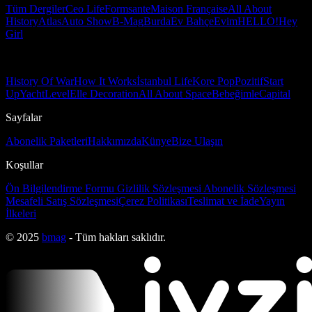
Tüm Dergiler
Ceo Life
Formsante
Maison Française
All About
History
Atlas
Auto Show
B-Mag
Burda
Ev Bahçe
Evim
HELLO!
Hey
Girl
History Of War
How It Works
İstanbul Life
Kore Pop
Pozitif
Start
Up
Yacht
Level
Elle Decoration
All About Space
Bebeğimle
Capital
Sayfalar
Abonelik Paketleri
Hakkımızda
Künye
Bize Ulaşın
Koşullar
Ön Bilgilendirme Formu
Gizlilik Sözleşmesi
Abonelik Sözleşmesi
Mesafeli Satış Sözleşmesi
Çerez Politikası
Teslimat ve İade
Yayın
İlkeleri
© 2025
bmag
- Tüm hakları saklıdır.