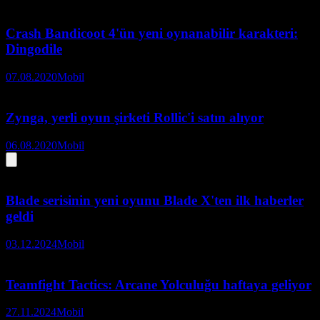
Crash Bandicoot 4'ün yeni oynanabilir karakteri:
Dingodile
07.08.2020
Mobil
Zynga, yerli oyun şirketi Rollic'i satın alıyor
06.08.2020
Mobil
Blade serisinin yeni oyunu Blade X'ten ilk haberler
geldi
03.12.2024
Mobil
Teamfight Tactics: Arcane Yolculuğu haftaya geliyor
27.11.2024
Mobil