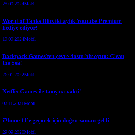
25.09.2024
Mobil
World of Tanks Blitz iki aylık Youtube Premium
hediye ediyor!
19.09.2024
Mobil
Backpack Games'ten çevre dostu bir oyun: Clean
the Sea!
26.01.2022
Mobil
Netflix Games ile tanışma vakti!
02.11.2021
Mobil
iPhone 11’e geçmek için doğru zaman geldi
29.09.2020
Mobil