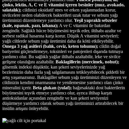
çinko, lektin, A, C ve E vitamini içeren besinler (muz, avokado,
salatalık);
cildinizi oksidatif stres ve erken yaşlanmadan korur,
sivilcelere neden olabilecek bakterileri uzak tutar ve sebum yağı
üretiminizi düzenlemeye yardımcı olur.
Yeşil yapraklı sebzeler
(kale, ıspanak, pazı, lahana);
A ve C vitamini ile bakırdan
zengindir. Sağlıklı hücre büyümesini teşvik eder, iltihabı azaltır ve
serbest radikal hasarına karşı korur. Düşük A vitamini seviyeleri;
yağlı ciltlerde sebum yağı üretimini daha da kötü etkileyebilir.
Omega 3 yağ asitleri (balık, ceviz, keten tohumu);
cildin doğal
bariyerini güçlendirmeye, toksinleri ve patojenleri dışarıda tutmaya
yardımcı olur. Bu sağlıklı yağlar iltihabı azaltabilir, leke ve sivilce
gelişme olasılığını azaltabilir.
Baklagillerin (mercimek, nohut);
glisemik indeksi düşüktür, kan şekeri seviyelerinizde yağ
bezlerinizin daha fazla yağ salgılamasını tetikleyebilecek şiddetli bir
artış yaşamazsınız. Baklagiller sebum yağı üretiminizi düzenleyen ve
cildinizin kendini onarmasına ve yenilemesine yardımcı olan çinko
mineralini içerir.
Beta glukan (yulaf);
bağırsaktaki dost bakterilerin
büyümesini teşvik etmeye yardımcı olur, ayrıca iltihap karşıtı
antioksidanlar açısından zengindir ve kan şekeri seviyenizi
düşürmeye yardımcı olarak sebum yağı üretiminizi artırabilecek bir
insülin artışını önleyebilir.