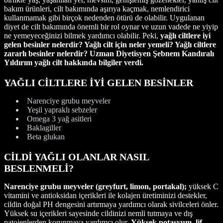
bakım ürünleri, cilt bakımında aşırıya kaçmak, nemlendirici
kullanmamak gibi birçok nedenden ötürü de olabilir. Uygulanan
diyet de cilt bakımında önemli bir rol oynar ve uzun vadede ne yiyip
ne yemeyeceğinizi bilmek yardımcı olabilir. Peki,
yağlı ciltlere iyi
gelen besinler nelerdir? Yağlı cilt için neler yemeli? Yağlı ciltlere
zararlı besinler nelerdir? Uzman Diyetisyen Şebnem Kandıralı
Yıldırım yağlı cilt hakkında bilgiler verdi.
YAĞLI CİLTLERE İYİ GELEN BESİNLER
Narenciye grubu meyveler
Yeşil yapraklı sebzeler
Omega 3 yağ asitleri
Baklagiller
Beta glukan
CİLDİ YAĞLI OLANLAR NASIL
BESLENMELİ?
Narenciye grubu meyveler (greyfurt, limon, portakal);
yüksek C
vitamini ve antioksidan içerikleri ile kolajen üretiminizi destekler,
cildin doğal PH dengesini artırmaya yardımcı olarak sivilceleri önler.
Yüksek su içerikleri sayesinde cildinizi nemli tutmaya ve dış
patojenlerden korunmaya yardımcı olur.
Yüksek potasyum, lif,