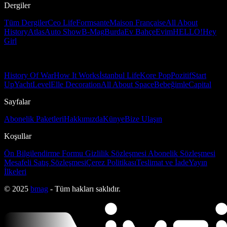
Dergiler
Tüm Dergiler
Ceo Life
Formsante
Maison Française
All About
History
Atlas
Auto Show
B-Mag
Burda
Ev Bahçe
Evim
HELLO!
Hey
Girl
History Of War
How It Works
İstanbul Life
Kore Pop
Pozitif
Start
Up
Yacht
Level
Elle Decoration
All About Space
Bebeğimle
Capital
Sayfalar
Abonelik Paketleri
Hakkımızda
Künye
Bize Ulaşın
Koşullar
Ön Bilgilendirme Formu
Gizlilik Sözleşmesi
Abonelik Sözleşmesi
Mesafeli Satış Sözleşmesi
Çerez Politikası
Teslimat ve İade
Yayın
İlkeleri
© 2025
bmag
- Tüm hakları saklıdır.