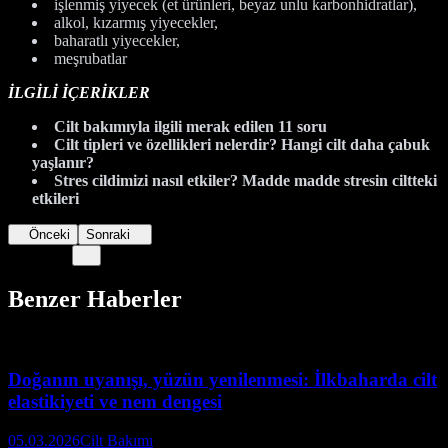
işlenmiş yiyecek (et ürünleri, beyaz unlu karbonhidratlar),
alkol, kızarmış yiyecekler,
baharatlı yiyecekler,
meşrubatlar
İLGİLİ İÇERİKLER
Cilt bakımıyla ilgili merak edilen 11 soru
Cilt tipleri ve özellikleri nelerdir? Hangi cilt daha çabuk
yaşlanır?
Stres cildimizi nasıl etkiler? Madde madde stresin ciltteki
etkileri
Önceki
Sonraki
Benzer Haberler
Doğanın uyanışı, yüzün yenilenmesi: İlkbaharda cilt
elastikiyeti ve nem dengesi
05.03.2026
Cilt Bakımı