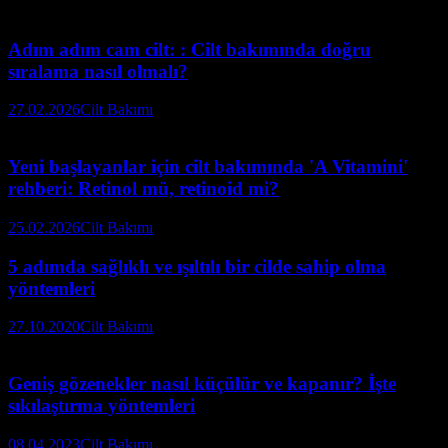
Adım adım cam cilt: : Cilt bakımında doğru
sıralama nasıl olmalı?
27.02.2026
Cilt Bakımı
Yeni başlayanlar için cilt bakımında 'A Vitamini'
rehberi: Retinol mü, retinoid mi?
25.02.2026
Cilt Bakımı
5 adımda sağlıklı ve ışıltılı bir cilde sahip olma
yöntemleri
27.10.2020
Cilt Bakımı
Geniş gözenekler nasıl küçülür ve kapanır? İşte
sıkılaştırma yöntemleri
08.04.2023
Cilt Bakımı