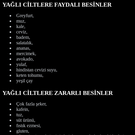
YAĞLI CİLTLERE FAYDALI BESİNLER
Greyfurt,
muz,
kale,
ceviz,
badem,
salatalık,
ananas,
mercimek,
avokado,
yulaf,
hindistan cevizi suyu,
keten tohumu,
yeşil çay
YAĞLI CİLTLERE ZARARLI BESİNLER
Çok fazla şeker,
kafein,
tuz,
süt ürünü,
fıstık ezmesi,
gluten,