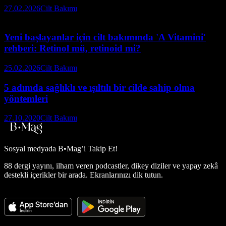
27.02.2026
Cilt Bakımı
Yeni başlayanlar için cilt bakımında 'A Vitamini'
rehberi: Retinol mü, retinoid mi?
25.02.2026
Cilt Bakımı
5 adımda sağlıklı ve ışıltılı bir cilde sahip olma
yöntemleri
27.10.2020
Cilt Bakımı
Sosyal medyada
B•Mag’i Takip Et!
88 dergi yayını, ilham veren podcastler, dikey diziler ve yapay zekâ
destekli içerikler bir arada. Ekranlarınızı dik tutun.