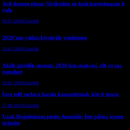
Acil durum planı: Sivilceden en hızlı kurtulmanın 6
yolu
09.03.2026
Güzellik
2026’nın yıldızı biyolojik yenilenme
20.01.2026
Güzellik
Akıllı güzellik sezonu: 2026’nın makyaj, cilt ve saç
trendleri
20.01.2026
Güzellik
İnce telli saçlara hacim kazandırmak için 6 ipucu
21.08.2025
Güzellik
Uzak Doğuluların pirinç formülü: İşte pirinç içeren
ürünler