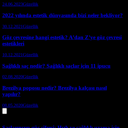
24.06.2023
Güzellik
2022 yılında estetik dünyasında bizi neler bekliyor?
30.12.2021
Güzellik
Göz çevresine hangi estetik? A’dan Z’ye göz çevresi
estetikleri
10.12.2021
Güzellik
Sağlıklı saç nedir? Sağlıklı saçlar için 11 ipucu
02.08.2020
Güzellik
Brezilya poposu nedir? Brezilya kalçası nasıl
yapılır?
08.05.2020
Güzellik
Saçlarınızın güç şifresi: Hızlı ve sağlıklı uzama için