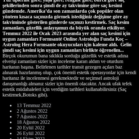
şekillerinden sonra şimdi de ay takvimine göre saç kesimi
gündemde. Amerika’da son zamanlarda çok popüler olan
yöntem kısaca saçınızda görmek istediğiniz değişime göre ay
takviminde gösterilen günlerde saçınızı kestirmek. Saç kesim
zamanları, güzellik anlayışımızı da büyük oranda etkiliyor.
Temmuz 2022 ile Ocak 2023 arasında yer alan saç kesimi için
uygun zamanları Formsanté Online Astroloğu Funda Koç –
Astrolog Hera Formsante okuyucuları için kaleme aldı. Gelin
şimdi saç kesimi için uygun zamanları birlikte öğrenelim...
Birçok okurumun bana sıklıkla sorduğu güzellik ve estetik adına
elverişi zamanları sizler için inceleme kararı aldım ve oturdum
haritanın başına. Belirlenen tarihler transit gezegen açıları baz
alınarak hazırlanmış olup, çok önemli estetik operasyonlar için kendi
haritanız ile incelenmesi gerekmektedir ve seçimsel astroloji
danışmanlığı almanız sizler için önemli olacaktır. Ancak ufak tefek
estetik müdahaleleri için verdiğim tarihleri kullanabilirsiniz (Saç
kestirmek,Botoks gibi).
13 Temmuz 2022
2 Ağustos 2022
7 Ağustos 2022
18 Ağustos 2022
20 Eylül 2022
26 Eylül 2022
14 Ekim 2022