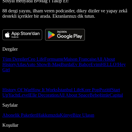
Sosyal medyada
B•Mag’i Takip Et!
88 dergi yayını, ilham veren podcastler, dikey diziler ve yapay zekâ
destekli içerikler bir arada. Ekranlarınızı dik tutun.
Dergiler
Tüm Dergiler
Ceo Life
Formsante
Maison Française
All About
History
Atlas
Auto Show
B-Mag
Burda
Ev Bahçe
Evim
HELLO!
Hey
Girl
History Of War
How It Works
İstanbul Life
Kore Pop
Pozitif
Start
Up
Yacht
Level
Elle Decoration
All About Space
Bebeğimle
Capital
Sayfalar
Abonelik Paketleri
Hakkımızda
Künye
Bize Ulaşın
Koşullar