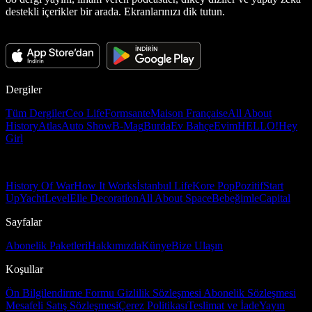
destekli içerikler bir arada. Ekranlarınızı dik tutun.
Dergiler
Tüm Dergiler
Ceo Life
Formsante
Maison Française
All About
History
Atlas
Auto Show
B-Mag
Burda
Ev Bahçe
Evim
HELLO!
Hey
Girl
History Of War
How It Works
İstanbul Life
Kore Pop
Pozitif
Start
Up
Yacht
Level
Elle Decoration
All About Space
Bebeğimle
Capital
Sayfalar
Abonelik Paketleri
Hakkımızda
Künye
Bize Ulaşın
Koşullar
Ön Bilgilendirme Formu
Gizlilik Sözleşmesi
Abonelik Sözleşmesi
Mesafeli Satış Sözleşmesi
Çerez Politikası
Teslimat ve İade
Yayın