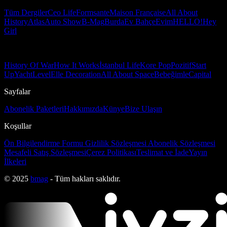
Tüm Dergiler
Ceo Life
Formsante
Maison Française
All About
History
Atlas
Auto Show
B-Mag
Burda
Ev Bahçe
Evim
HELLO!
Hey
Girl
History Of War
How It Works
İstanbul Life
Kore Pop
Pozitif
Start
Up
Yacht
Level
Elle Decoration
All About Space
Bebeğimle
Capital
Sayfalar
Abonelik Paketleri
Hakkımızda
Künye
Bize Ulaşın
Koşullar
Ön Bilgilendirme Formu
Gizlilik Sözleşmesi
Abonelik Sözleşmesi
Mesafeli Satış Sözleşmesi
Çerez Politikası
Teslimat ve İade
Yayın
İlkeleri
© 2025
bmag
- Tüm hakları saklıdır.