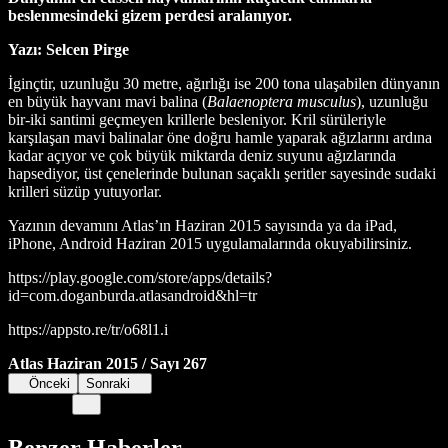
beslenmesindeki gizem perdesi aralanıyor.
Yazı: Selcen Pirge
İginçtir, uzunluğu 30 metre, ağırlığı ise 200 tona ulaşabilen dünyanın
en büyük hayvanı mavi balina (
Balaenoptera musculus
), uzunluğu
bir-iki santimi geçmeyen krillerle besleniyor. Kril sürüleriyle
karşılaşan mavi balinalar öne doğru hamle yaparak ağızlarını ardına
kadar açıyor ve çok büyük miktarda deniz suyunu ağızlarında
hapsediyor, üst çenelerinde bulunan saçaklı şeritler sayesinde sudaki
krilleri süzüp yutuyorlar.
Yazının devamını Atlas’ın Haziran 2015 sayısında ya da iPad,
iPhone, Android Haziran 2015 uygulamalarında okuyabilirsiniz.
https://play.google.com/store/apps/details?
id=com.doganburda.atlasandroid&hl=tr
https://appsto.re/tr/o68l1.i
Atlas Haziran 2015 / Sayı 267
Önceki
Sonraki
Benzer Haberler