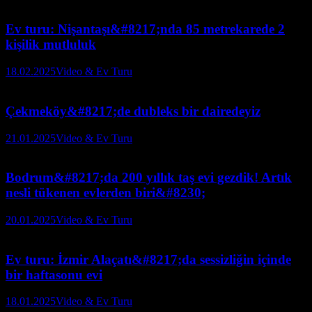
Ev turu: Nişantaşı&#8217;nda 85 metrekarede 2
kişilik mutluluk
18.02.2025
Video & Ev Turu
Çekmeköy&#8217;de dubleks bir dairedeyiz
21.01.2025
Video & Ev Turu
Bodrum&#8217;da 200 yıllık taş evi gezdik! Artık
nesli tükenen evlerden biri&#8230;
20.01.2025
Video & Ev Turu
Ev turu: İzmir Alaçatı&#8217;da sessizliğin içinde
bir haftasonu evi
18.01.2025
Video & Ev Turu