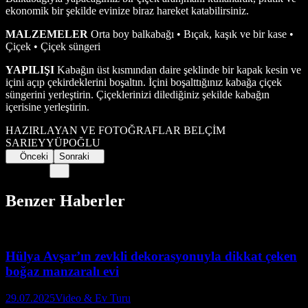
ekonomik bir şekilde evinize biraz hareket katabilirsiniz.
MALZEMELER
Orta boy balkabağı • Bıçak, kaşık ve bir kase •
Çiçek • Çiçek süngeri
YAPILIŞI
Kabağın üst kısmından daire şeklinde bir kapak kesin ve
içini açıp çekirdeklerini boşaltın. İçini boşalttığınız kabağa çiçek
süngerini yerleştirin. Çiçeklerinizi dilediğiniz şekilde kabağın
içerisine yerleştirin.
HAZIRLAYAN VE FOTOĞRAFLAR BELÇİM
SARIEYYÜPOĞLU
Önceki
Sonraki
Benzer Haberler
Hülya Avşar’ın zevkli dekorasyonuyla dikkat çeken
boğaz manzaralı evi
29.07.2025
Video & Ev Turu