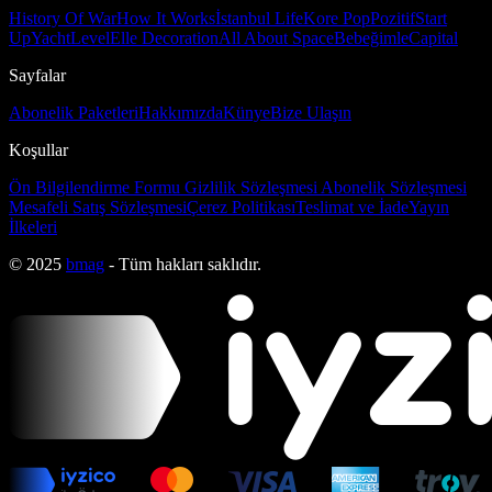
History Of War
How It Works
İstanbul Life
Kore Pop
Pozitif
Start
Up
Yacht
Level
Elle Decoration
All About Space
Bebeğimle
Capital
Sayfalar
Abonelik Paketleri
Hakkımızda
Künye
Bize Ulaşın
Koşullar
Ön Bilgilendirme Formu
Gizlilik Sözleşmesi
Abonelik Sözleşmesi
Mesafeli Satış Sözleşmesi
Çerez Politikası
Teslimat ve İade
Yayın
İlkeleri
© 2025
bmag
- Tüm hakları saklıdır.