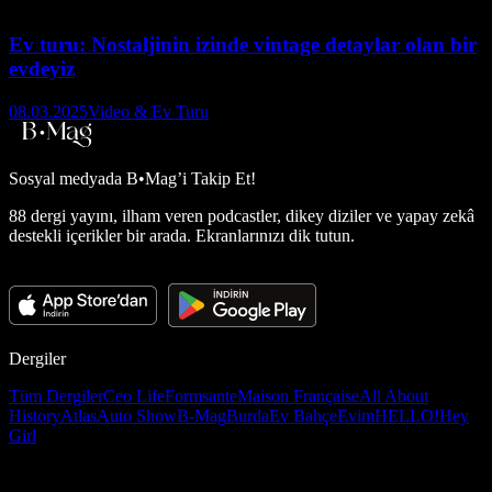
Ev turu: Nostaljinin izinde vintage detaylar olan bir
evdeyiz
08.03.2025
Video & Ev Turu
Sosyal medyada
B•Mag’i Takip Et!
88 dergi yayını, ilham veren podcastler, dikey diziler ve yapay zekâ
destekli içerikler bir arada. Ekranlarınızı dik tutun.
Dergiler
Tüm Dergiler
Ceo Life
Formsante
Maison Française
All About
History
Atlas
Auto Show
B-Mag
Burda
Ev Bahçe
Evim
HELLO!
Hey
Girl