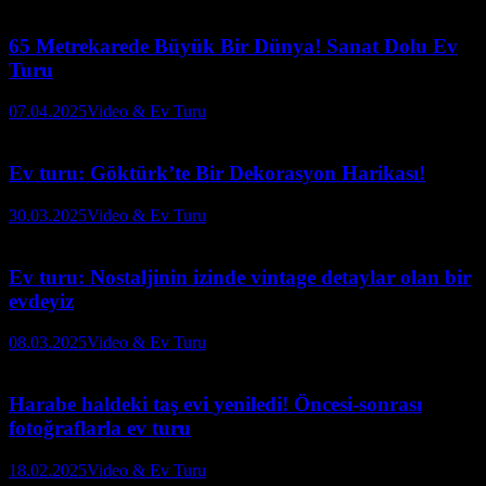
65 Metrekarede Büyük Bir Dünya! Sanat Dolu Ev
Turu
07.04.2025
Video & Ev Turu
Ev turu: Göktürk’te Bir Dekorasyon Harikası!
30.03.2025
Video & Ev Turu
Ev turu: Nostaljinin izinde vintage detaylar olan bir
evdeyiz
08.03.2025
Video & Ev Turu
Harabe haldeki taş evi yeniledi! Öncesi-sonrası
fotoğraflarla ev turu
18.02.2025
Video & Ev Turu