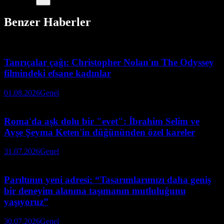
Benzer Haberler
Tanrıçalar çağı: Christopher Nolan'ın The Odyssey
filmindeki efsane kadınlar
01.08.2026
Genel
Roma'da aşk dolu bir "evet": İbrahim Selim ve
Ayşe Şeyma Keten'in düğününden özel kareler
31.07.2026
Genel
Parıltının yeni adresi: “Tasarımlarımızı daha geniş
bir deneyim alanına taşımanın mutluluğunu
yaşıyoruz”
30.07.2026
Genel