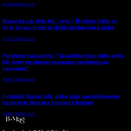
01.08.2026
Genel
Roma'da aşk dolu bir "evet": İbrahim Selim ve
Ayşe Şeyma Keten'in düğününden özel kareler
31.07.2026
Genel
Parıltının yeni adresi: “Tasarımlarımızı daha geniş
bir deneyim alanına taşımanın mutluluğunu
yaşıyoruz”
30.07.2026
Genel
Grimaldi Sarayı'nda, daha önce yayımlanmamış
kareleriyle Monako Prensesi Charlene
29.07.2026
Genel