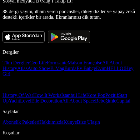
Sosyal medyada
B•Mag’i Takip Et!
88 dergi yayını, ilham veren podcastler, dikey diziler ve yapay zekâ
destekli içerikler bir arada. Ekranlarınızı dik tutun.
Dergiler
Tüm Dergiler
Ceo Life
Formsante
Maison Française
All About
History
Atlas
Auto Show
B-Mag
Burda
Ev Bahçe
Evim
HELLO!
Hey
Girl
History Of War
How It Works
İstanbul Life
Kore Pop
Pozitif
Start
Up
Yacht
Level
Elle Decoration
All About Space
Bebeğimle
Capital
Sayfalar
Abonelik Paketleri
Hakkımızda
Künye
Bize Ulaşın
Koşullar