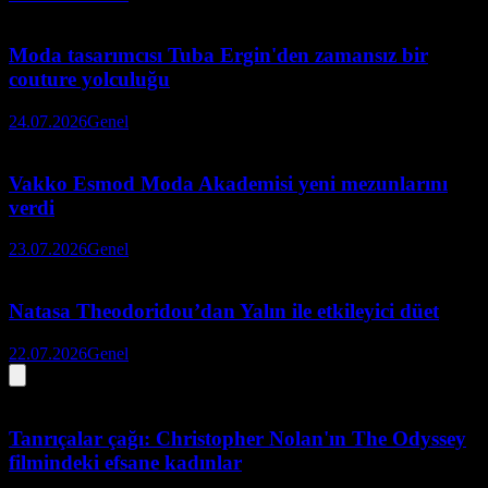
Moda tasarımcısı Tuba Ergin'den zamansız bir
couture yolculuğu
24.07.2026
Genel
Vakko Esmod Moda Akademisi yeni mezunlarını
verdi
23.07.2026
Genel
Natasa Theodoridou’dan Yalın ile etkileyici düet
22.07.2026
Genel
Tanrıçalar çağı: Christopher Nolan'ın The Odyssey
filmindeki efsane kadınlar