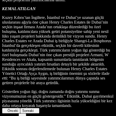
KEMAL ATILGAN
Kuzey Kıbrıs’tan İngiltere, İstanbul ve Dubai’ye uzanan güçlü
uluslararası ağıyla öne çıkan Henry Charles Estates ile Dubai’nin
seçkin inşaat firması Arada’nın ortaklaşa düzenlediği bu özel
buluşma, katılımcılara yüksek getiri potansiyeline sahip yeni nesil
lüks yaşam projeleri hakkında derinlikli bir vizyon sundu. Henry
Charles Estates ve Arada Dubai iş birliğiyle Shangri-La Bosphorus
İstanbul’da gerçekleşen etkinlik, seçkin bir davetli kitlesinin
katılımıyla gerçekleşti. Türk yatırımcıların yoğun ilgi gösterdiği bu
özel buluşmada Dubai’nin öne çıkan prestijli projeleri Armani, W
Residences ve Akala, kapsamlı sunumlarla tanıtılarak bölgenin
sunduğu ayrıcalıklı yatırım fırsatları detaylı bir şekilde aktarıldı.
Etkinlik sonrası değerlendirmede bulunan Henry Charles Estates
Yönetici Ortağı Ayça Aygın, iş birliğinin önemini şu sözlerle ifade
etti: “Bu iş birliği sayesinde yatırımcılarımızı dünya çapında ses
getiren projelerle bir araya getirdik.
Gösterilen yoğun ilgi, doğru zamanda doğru yatırımı sunma
vizyonumuzun en güçlü göstergesidir.” Etkinlik, Dubai gayrimenkul
piyasasına yönelik Türk yatırımcı ilgisinin hızla yükseldiğini bir kez
daha ortaya koyarak başarıyla tamamlandı.
Önceki
Sonraki