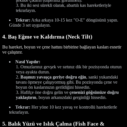
şekilde çıkarın (dişleriniz görünmeli).
Bu iki sesi sürekli olarak, abartılı kas hareketleriyle
tekrarlayın.
Tekrar:
Arka arkaya 10-15 kez "O-E" döngüsünü yapın.
Günde 3 set uygulayın.
4. Baş Eğme ve Kaldırma (Neck Tilt)
Bu hareket, boyun ve çene hattını birbirine bağlayan kasları esnetir
ve çalıştırır.
Nasıl Yapılır:
Omuzlarınız gevşek ve sırtınız dik bir pozisyonda oturun
veya ayakta durun.
Başınızı yavaşça geriye doğru eğin
, sanki yukarıdaki
tavanı öpmeye çalışıyormuş gibi. Bu pozisyonda çene ve
boyun ön kaslarınızın gerildiğini hissedin.
Hafifçe öne doğru gelin ve
çenenizi göğsünüze doğru
yaklaştırın
, boyun arkanızdaki gerginliği hissedin.
Tekrar:
Her yöne 10 kez yavaş ve kontrollü hareketlerle
tekrarlayın.
5. Balık Yüzü ve Islık Çalma (Fish Face &