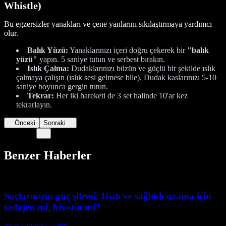
Whistle)
Bu egzersizler yanakları ve çene yanlarını sıkılaştırmaya yardımcı
olur.
Balık Yüzü:
Yanaklarınızı içeri doğru çekerek bir
"balık
yüzü"
yapın. 5 saniye tutun ve serbest bırakın.
Islık Çalma:
Dudaklarınızı büzün ve güçlü bir şekilde ıslık
çalmaya çalışın (ıslık sesi gelmese bile). Dudak kaslarınızı 5-10
saniye boyunca gergin tutun.
Tekrar:
Her iki hareketi de 3 set halinde 10'ar kez
tekrarlayın.
Önceki
Sonraki
Benzer Haberler
Saçlarınızın güç şifresi: Hızlı ve sağlıklı uzama için
kolajen mi, biyotin mi?