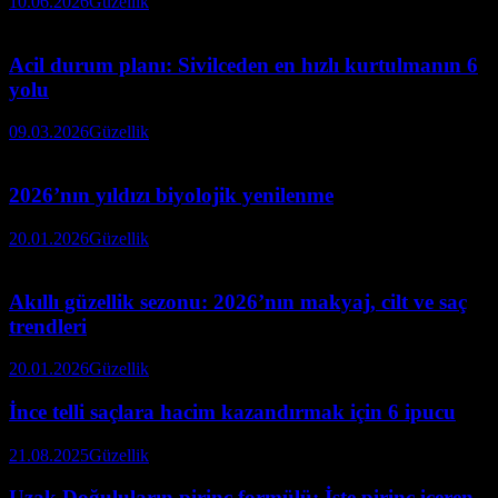
10.06.2026
Güzellik
Acil durum planı: Sivilceden en hızlı kurtulmanın 6
yolu
09.03.2026
Güzellik
2026’nın yıldızı biyolojik yenilenme
20.01.2026
Güzellik
Akıllı güzellik sezonu: 2026’nın makyaj, cilt ve saç
trendleri
20.01.2026
Güzellik
İnce telli saçlara hacim kazandırmak için 6 ipucu
21.08.2025
Güzellik
Uzak Doğuluların pirinç formülü: İşte pirinç içeren