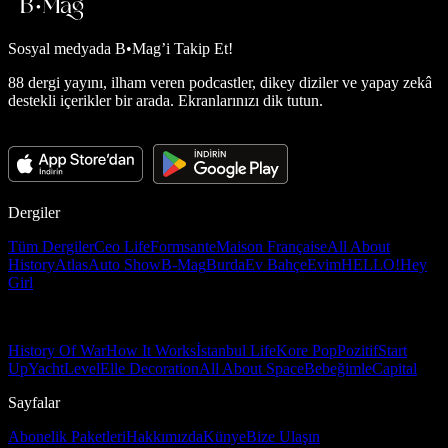
Sosyal medyada
B•Mag’i Takip Et!
88 dergi yayını, ilham veren podcastler, dikey diziler ve yapay zekâ
destekli içerikler bir arada. Ekranlarınızı dik tutun.
Dergiler
Tüm Dergiler
Ceo Life
Formsante
Maison Française
All About
History
Atlas
Auto Show
B-Mag
Burda
Ev Bahçe
Evim
HELLO!
Hey
Girl
History Of War
How It Works
İstanbul Life
Kore Pop
Pozitif
Start
Up
Yacht
Level
Elle Decoration
All About Space
Bebeğimle
Capital
Sayfalar
Abonelik Paketleri
Hakkımızda
Künye
Bize Ulaşın