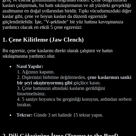
kasları çalıştırmak, bu hattı sıkılaştırmanın ve alt yüzdeki gevşekliği
azaltmanın en doğal yollarından biridir. Tıpkı vücudumuzdaki diğer
kaslar gibi, çene ve boyun kasları da düzenli egzersizle
güçlendirilebilir. İşte, "V-şeklinde" bir yüz hattına kavuşmanıza
yardımcı olacak en etkili 5 çene egzersizi:
1. Çene Kilitleme (Jaw Clench)
Bu egzersiz, çene kaslarını direkt olarak çalıştırır ve hattın
sıkılaşmasına yardımcı olur.
Nasıl Yapılır:
Ağzınızı kapatın.
Dişlerinizi birbirine değdirmeden,
çene kaslarınızı sanki
bir şeyi sıkıştırıyormuş gibi
güçlüce kasın.
Çene hattınızın altındaki kasların gerildiğini
hissetmelisiniz.
5 saniye boyunca bu gerginliği koruyun, ardından serbest
bırakın.
Tekrar:
Günde 3 set halinde 15 tekrar yapın.
2. Dili Gökyüzüne İtme (Tongue to the Roof)