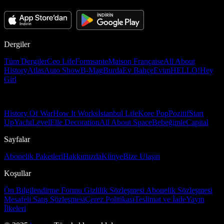
Dergiler
Tüm Dergiler
Ceo Life
Formsante
Maison Française
All About
History
Atlas
Auto Show
B-Mag
Burda
Ev Bahçe
Evim
HELLO!
Hey
Girl
History Of War
How It Works
İstanbul Life
Kore Pop
Pozitif
Start
Up
Yacht
Level
Elle Decoration
All About Space
Bebeğimle
Capital
Sayfalar
Abonelik Paketleri
Hakkımızda
Künye
Bize Ulaşın
Koşullar
Ön Bilgilendirme Formu
Gizlilik Sözleşmesi
Abonelik Sözleşmesi
Mesafeli Satış Sözleşmesi
Çerez Politikası
Teslimat ve İade
Yayın
İlkeleri