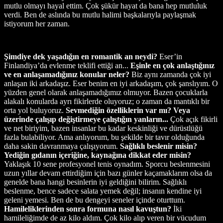
mutlu olmayı hayal ettim. Çok şükür hayat da bana hep mutluluk
verdi. Ben de aslında bu mutlu halimi başkalarıyla paylaşmak
istiyorum her zaman.
Şimdiye dek yaşadığın en romantik an neydi?
Eser’in
Finlandiya’da evlenme teklifi ettiği an...
Eşinle en çok anlaştığınız
ve en anlaşamadığınız konular neler?
Biz aynı zamanda çok iyi
anlaşan iki arkadaşız. Eser benim en iyi arkadaşım, çok şanslıyım. O
yüzden genel olarak anlaşamadığımız olmuyor. Bazen çocuklarla
alakalı konularda ayrı fikirlerde oluyoruz; o zaman da mantıklı bir
orta yol buluyoruz.
Sevmediğin özelliklerin var mı? Veya
üzerinde çalışıp değiştirmeye çalıştığın yanların...
Çok açık fikirli
ve net biriyim, bazen insanlar bu kadar keskinliği ve dürüstlüğü
fazla bulabiliyor. Ama anlıyorum, bu şekilde bir tavır olduğunda
daha sakin davranmaya çalışıyorum.
Sağlıklı beslenir misin?
Yediğin gıdanın içeriğine, kaynağına dikkat eder misin?
Yaklaşık 10 sene profesyonel tenis oynadım. Sporcu beslenmesini
uzun yıllar devam ettirdiğim için bazı günler kaçamaklarım olsa da
genelde bana hangi besinlerin iyi geldiğini bilirim. Sağlıklı
beslenme, bence sadece salata yemek değil; insanın kendine iyi
geleni yemesi. Ben de bu dengeyi seneler içinde oturttum.
Hamileliklerinden sonra formuna nasıl kavuştun?
İki
hamileliğimde de az kilo aldım. Çok kilo alıp veren bir vücudum