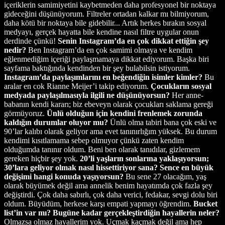
içeriklerin samimiyetini kaybetmeden daha profesyonel bir noktaya
gideceğini düşünüyorum. Filtreler ortadan kalkar mı bilmiyorum,
daha kötü bir noktaya bile gidebilir... Artık herkes bırakın sosyal
medyayı, gerçek hayatta bile kendine nasıl filtre uygular onun
derdinde çünkü!
Senin Instagram’da en çok dikkat ettiğin şey
nedir?
Ben Instagram’da en çok samimi olmaya ve kendim
eğlenmediğim içeriği paylaşmamaya dikkat ediyorum. Başka biri
sayfama baktığında kendinden bir şey bulabilsin istiyorum.
Instagram’da paylaşımlarını en beğendiğin isimler kimler?
Bu
aralar en cok Rianne Meijer’i takip ediyorum.
Çocukların sosyal
medyada paylaşılmasıyla ilgili ne düşünüyorsun?
Her anne-
babanın kendi kararı; biz ebeveyn olarak çocukları saklama gereği
görmüyoruz.
Ünlü olduğun için kendini frenlemek zorunda
kaldığın durumlar oluyor mu?
Ünlü olma tabiri bana çok eski ve
90’lar kalıbı olarak geliyor ama evet tanınırlığım yüksek. Bu durum
kendimi kısıtlamama sebep olmuyor çünkü zaten kendim
olduğumda tanınır oldum. Beni ben olarak tanıdılar, gizlemem
gereken hiçbir şey yok.
20’li yaşların sonlarına yaklaşıyorsun;
30’lara geliyor olmak nasıl hissettiriyor sana? Sence en büyük
değişimi hangi konuda yaşıyorsun?
Bu sene 27 olacağım, yaş
olarak büyümek değil ama annelik benim hayatımda çok fazla şey
değiştirdi. Çok daha sabırlı, çok daha verici, fedakar, sevgi dolu biri
oldum. Büyüdüm, herkese karşı empati yapmayı öğrendim.
Bucket
list’in var mı? Bugüne kadar gerçekleştirdiğin hayallerin neler?
Olmazsa olmaz hayallerim yok. Uçmak kaçmak değil ama hep