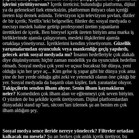
işlerini yürütüyorsun?
İçerik üreticisi; bulunduğu platforma, dijital
ya da geleneksel fark etmeksizin, platformun ihtiyacı olan içeriği
üreten kişi demek aslında. Televizyon için televizyon şovları, diziler
de bir içerik; Netflix’teki belgeseller, filmler de; sosyal medyada o
mecrayı meslek haline getirip profesyonel üretim yapanların
ürettikleri de içerik. Ben bireysel içerik üreten biriyim ama marka iş
birliklerimde ajansla çalışıyorum, mesleki ilişkilerimi ajansla
ortaklaşa yönetiyoruz. İçeriklerimi kendim yönetiyorum.
Güzellik
yarışmalarından oyunculuk veya mankenliğe geçiş yapılırdı,
gelecek artık sosyal medyada mı?
İnsanın hedefleriyle çok alakalı
diye düşünüyorum; hiçbir zaman modellik ya da oyunculuk hedefim
olmadı. Sosyal medya çok yeni ve uçsuz bucaksız bir dünya, yeni
olduğu için her şeye aç... Kim gelse iş yapar gibi bir dünya yok ama
yine de her yerde olduğu gibi zeki ve yetenekli olanın öne çıktığı bir
yer. Sosyal medyada da başarılı olan kişiler, fark yaratanlar oluyor.
Takipçilerin senden ilham alıyor. Senin ilham kaynakların
neler?
Komediden çok ilham alan ve eğlenmeyi çok seven biriyim.
O yüzden de bu şekilde içerik üretiyorum. Dijital platformlardan
dünyadaki stand up’ları, sitcom’ları izlemek şu an benim en çok
ilham aldığım şey.
Sosyal medya sence ileride nereye yönelecek? Filtreler ortadan
kalkacak mı mesela?
Şu an herkes çok anlık içerik üretiyor, bu