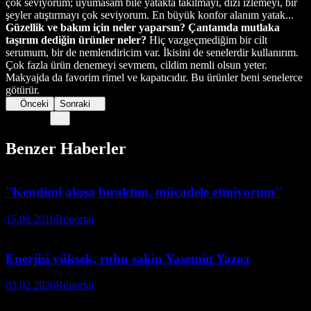
çok seviyorum; uyumasam bile yatakta takılmayı, dizi izlemeyi, bir
şeyler atıştırmayı çok seviyorum. En büyük konfor alanım yatak...
Güzellik ve bakım için neler yaparsın? Çantamda mutlaka
taşırım dediğin ürünler neler?
Hiç vazgeçmediğim bir cilt
serumum, bir de nemlendiricim var. İkisini de senelerdir kullanırım.
Çok fazla ürün denemeyi sevmem, cildim nemli olsun yeter.
Makyajda da favorim rimel ve kapatıcıdır. Bu ürünler beni senelerce
götürür.
Önceki
Sonraki
Benzer Haberler
''Kendimi akışa bıraktım, mücadele etmiyorum''
15.08.2016
Röportaj
Enerjisi yüksek, ruhu sakin Yasemin Yazıcı
03.02.2026
Röportaj