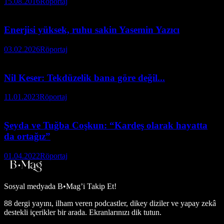
15.08.2016
Röportaj
Enerjisi yüksek, ruhu sakin Yasemin Yazıcı
03.02.2026
Röportaj
Nil Keser: Tekdüzelik bana göre değil...
11.01.2023
Röportaj
Şeyda ve Tuğba Coşkun: “Kardeş olarak hayatta
da ortağız”
01.04.2022
Röportaj
Sosyal medyada
B•Mag’i Takip Et!
88 dergi yayını, ilham veren podcastler, dikey diziler ve yapay zekâ
destekli içerikler bir arada. Ekranlarınızı dik tutun.