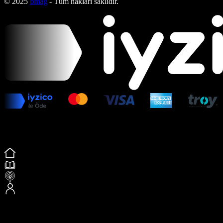
© 2025
bmag
- Tüm hakları saklıdır.