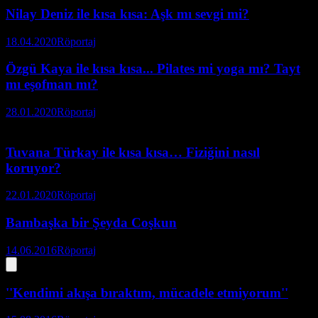
Nilay Deniz ile kısa kısa: Aşk mı sevgi mi?
18.04.2020
Röportaj
Özgü Kaya ile kısa kısa... Pilates mi yoga mı? Tayt
mı eşofman mı?
28.01.2020
Röportaj
Tuvana Türkay ile kısa kısa… Fiziğini nasıl
koruyor?
22.01.2020
Röportaj
Bambaşka bir Şeyda Coşkun
14.06.2016
Röportaj
''Kendimi akışa bıraktım, mücadele etmiyorum''