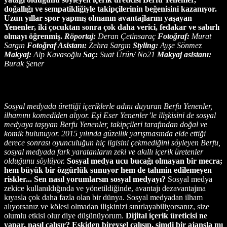
doğallığı ve sempatikliğiyle takipçilerinin beğenisini kazanıyor.
Uzun yıllar spor yapmış olmanın avantajlarını yaşayan
Yenenler, iki çocuktan sonra çok daha verici, fedakar ve sabırlı
olmayı öğrenmiş.
Röportaj:
Deran Çetinsaraç
Fotoğraf:
Murat
Sargın
Fotoğraf Asistanı:
Zehra Sargın
Styling:
Ayşe Sönmez
Makyaj:
Alp Kavasoğlu
Saç:
Suat Ürün/ No21
Makyaj asistanı:
Burak Şener
Sosyal medyada ürettiği içeriklerle adını duyuran Berfu Yenenler,
ilhamını komediden alıyor. Eşi Eser Yenenler’le ilişkisini de sosyal
medyaya taşıyan Berfu Yenenler, takipçileri tarafından doğal ve
komik bulunuyor. 2015 yılında güzellik yarışmasında elde ettiği
derece sonrası oyunculuğun hiç ilgisini çekmediğini söyleyen Berfu,
sosyal medyada fark yaratanların zeki ve akıllı içerik üretenler
olduğunu söylüyor.
Sosyal medya ucu bucağı olmayan bir mecra;
hem büyük bir özgürlük sunuyor hem de tahmin edilemeyen
riskler... Sen nasıl yorumlarsın sosyal medyayı?
Sosyal medya
zekice kullanıldığında ve yönetildiğinde, avantajı dezavantajına
kıyasla çok daha fazla olan bir dünya. Sosyal medyadan ilham
alıyorsanız ve kölesi olmadan ilişkinizi sınırlayabiliyorsanız, size
olumlu etkisi olur diye düşünüyorum.
Dijital içerik üreticisi ne
yapar, nasıl çalışır? Eskiden bireysel çalışıp, şimdi bir ajansla mı