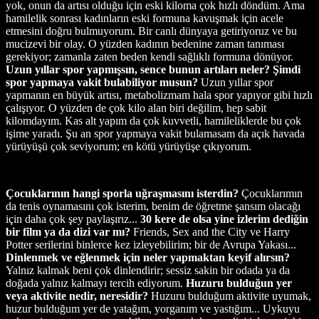
yok, onun da artısı olduğu için eski kiloma çok hızlı döndüm. Ama
hamilelik sonrası kadınların eski formuna kavuşmak için acele
etmesini doğru bulmuyorum. Bir canlı dünyaya getiriyoruz ve bu
mucizevi bir olay. O yüzden kadının bedenine zaman tanıması
gerekiyor; zamanla zaten beden kendi sağlıklı formuna dönüyor.
Uzun yıllar spor yapmışsın, sence bunun artıları neler? Şimdi
spor yapmaya vakit bulabiliyor musun?
Uzun yıllar spor
yapmanın en büyük artısı, metabolizmam hala spor yapıyor gibi hızlı
çalışıyor. O yüzden de çok kilo alan biri değilim, hep sabit
kilomdayım. Kas alt yapım da çok kuvvetli, hamileliklerde bu çok
işime yaradı. Şu an spor yapmaya vakit bulamasam da açık havada
yürüyüşü çok seviyorum; en kötü yürüyüşe çıkıyorum.
Çocuklarının hangi sporla uğraşmasını isterdin?
Çocuklarımın
da tenis oynamasını çok isterim, benim de öğretme şansım olacağı
için daha çok şey paylaşırız...
30 kere de olsa yine izlerim dediğin
bir film ya da dizi var mı?
Friends, Sex and the City ve Harry
Potter serilerini binlerce kez izleyebilirim; bir de Avrupa Yakası...
Dinlenmek ve eğlenmek için neler yapmaktan keyif alırsın?
Yalnız kalmak beni çok dinlendirir; sessiz sakin bir odada ya da
doğada yalnız kalmayı tercih ediyorum.
Huzuru bulduğun yer
veya aktivite nedir, neresidir?
Huzuru bulduğum aktivite uyumak,
huzur bulduğum yer de yatağım, yorganım ve yastığım... Uykuyu