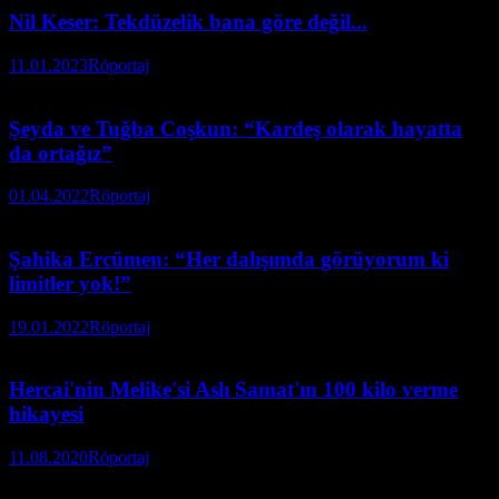
Nil Keser: Tekdüzelik bana göre değil...
11.01.2023
Röportaj
Şeyda ve Tuğba Coşkun: “Kardeş olarak hayatta
da ortağız”
01.04.2022
Röportaj
Şahika Ercümen: “Her dalışımda görüyorum ki
limitler yok!”
19.01.2022
Röportaj
Hercai'nin Melike'si Aslı Samat'ın 100 kilo verme
hikayesi
11.08.2020
Röportaj