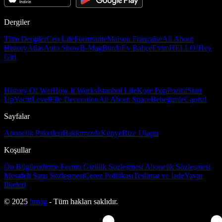
Dergiler
Tüm Dergiler
Ceo Life
Formsante
Maison Française
All About
History
Atlas
Auto Show
B-Mag
Burda
Ev Bahçe
Evim
HELLO!
Hey
Girl
History Of War
How It Works
İstanbul Life
Kore Pop
Pozitif
Start
Up
Yacht
Level
Elle Decoration
All About Space
Bebeğimle
Capital
Sayfalar
Abonelik Paketleri
Hakkımızda
Künye
Bize Ulaşın
Koşullar
Ön Bilgilendirme Formu
Gizlilik Sözleşmesi
Abonelik Sözleşmesi
Mesafeli Satış Sözleşmesi
Çerez Politikası
Teslimat ve İade
Yayın
İlkeleri
© 2025
bmag
- Tüm hakları saklıdır.