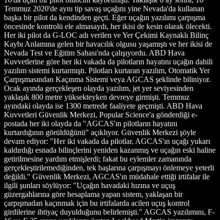
Temmuz 2020'de aynı tip savaş uçağını yine Nevada'da kullanan
başka bir pilot da kendinden geçti. Eğer uçağın yazılımı çarpışma
öncesinde kontrolü ele almasaydı, her ikisi de kesin olarak ölecekti.
Her iki pilot da G-LOC adı verilen ve Yer Çekimi Kaynaklı Bilinç
Kaybı Anlamına gelen bir havacılık olgusu yaşamıştı ve her ikisi de
Nevada Test ve Eğitim Sahası'nda çalışıyordu. ABD Hava
Kuvvetlerine göre her iki vakada da pilotların hayatını uçağın dahili
yazılım sistemi kurtarmıştı. Pilotları kurtaran yazılım, Otomatik Yer
Çarpışmasından Kaçınma Sistemi veya AGCAS şeklinde biliniyor.
Ocak ayında gerçekleşen olayda yazılım, jet yer seviyesinden
yaklaşık 800 metre yüksekteyken devreye girmişti. Temmuz
ayındaki olayda ise 1300 metrede faaliyete geçmişti. ABD Hava
Kuvvetleri Güvenlik Merkezi, Popular Science'a gönderdiği e-
postada her iki olayda da "AGCAS'ın pilotların hayatını
kurtardığının görüldüğünü" açıklıyor. Güvenlik Merkezi şöyle
devam ediyor: "Her iki vakada da pilotlar, AGCAS'ın uçağı yukarı
kaldırdığı esnada bilinçlerini yeniden kazanmış ve uçağın eski haline
getirilmesine yardım etmişlerdi; fakat bu eylemler zamanında
gerçekleştirilemediğinden, tek başlarına çarpışmayı önlemeye yeterli
değildi." Güvenlik Merkezi, AGCAS'ın müdahale ettiği irtifalar ile
ilgili şunları söylüyor: "Uçağın havadaki hızına ve uçuş
güzergahlarına göre hesaplama yapan sistem, yaklaşan bir
çarpışmadan kaçınmak için bu irtifalarda acilen uçuş kontrol
girdilerine ihtiyaç duyulduğunu belirlemişti." AGCAS yazılımını, F-