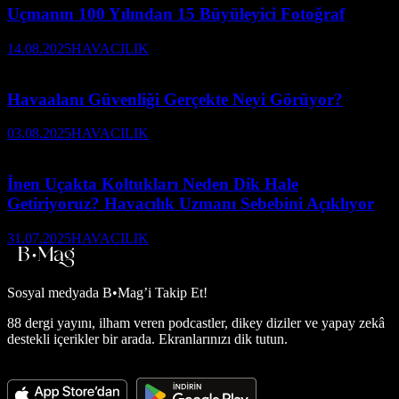
Uçmanın 100 Yılından 15 Büyüleyici Fotoğraf
14.08.2025
HAVACILIK
Havaalanı Güvenliği Gerçekte Neyi Görüyor?
03.08.2025
HAVACILIK
İnen Uçakta Koltukları Neden Dik Hale
Getiriyoruz? Havacılık Uzmanı Sebebini Açıklıyor
31.07.2025
HAVACILIK
Sosyal medyada
B•Mag’i Takip Et!
88 dergi yayını, ilham veren podcastler, dikey diziler ve yapay zekâ
destekli içerikler bir arada. Ekranlarınızı dik tutun.