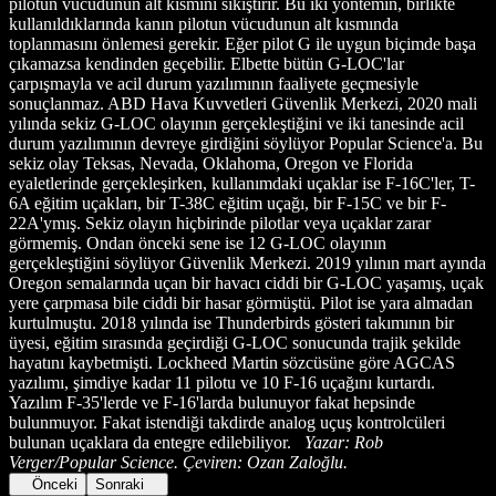
pilotun vücudunun alt kısmını sıkıştırır. Bu iki yöntemin, birlikte
kullanıldıklarında kanın pilotun vücudunun alt kısmında
toplanmasını önlemesi gerekir. Eğer pilot G ile uygun biçimde başa
çıkamazsa kendinden geçebilir. Elbette bütün G-LOC'lar
çarpışmayla ve acil durum yazılımının faaliyete geçmesiyle
sonuçlanmaz. ABD Hava Kuvvetleri Güvenlik Merkezi, 2020 mali
yılında sekiz G-LOC olayının gerçekleştiğini ve iki tanesinde acil
durum yazılımının devreye girdiğini söylüyor Popular Science'a. Bu
sekiz olay Teksas, Nevada, Oklahoma, Oregon ve Florida
eyaletlerinde gerçekleşirken, kullanımdaki uçaklar ise F-16C'ler, T-
6A eğitim uçakları, bir T-38C eğitim uçağı, bir F-15C ve bir F-
22A'ymış. Sekiz olayın hiçbirinde pilotlar veya uçaklar zarar
görmemiş. Ondan önceki sene ise 12 G-LOC olayının
gerçekleştiğini söylüyor Güvenlik Merkezi. 2019 yılının mart ayında
Oregon semalarında uçan bir havacı ciddi bir G-LOC yaşamış, uçak
yere çarpmasa bile ciddi bir hasar görmüştü. Pilot ise yara almadan
kurtulmuştu. 2018 yılında ise Thunderbirds gösteri takımının bir
üyesi, eğitim sırasında geçirdiği G-LOC sonucunda trajik şekilde
hayatını kaybetmişti. Lockheed Martin sözcüsüne göre AGCAS
yazılımı, şimdiye kadar 11 pilotu ve 10 F-16 uçağını kurtardı.
Yazılım F-35'lerde ve F-16'larda bulunuyor fakat hepsinde
bulunmuyor. Fakat istendiği takdirde analog uçuş kontrolcüleri
bulunan uçaklara da entegre edilebiliyor.
Yazar: Rob
Verger/Popular Science. Çeviren: Ozan Zaloğlu.
Önceki
Sonraki