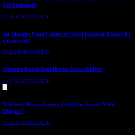
Görüntülendi
10.08.2024
HAVACILIK
Jet Motoru Nasıl Çalışıyor? İçini Eritecek Kadar Isı
Çıkararak!
12.11.2023
HAVACILIK
Metaller Kendi Kendilerini Onarabiliyor
21.07.2023
HAVACILIK
Valizinizi Havaalanına Verdikten Sonra Neler
Oluyor?
15.10.2025
HAVACILIK