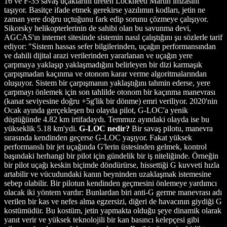
16 ve F-35 savaş uçaklarını üreten Lockheed Martin imzasını
taşıyor. Basitçe ifade etmek gerekirse yazılımın kodları, jetin ne
zaman yere doğru uçtuğunu fark edip sorunu çözmeye çalışıyor.
Sikorsky helikopterlerinin de sahibi olan bu savunma devi,
AGCAS'ın internet sitesinde sistemin nasıl çalıştığını şu sözlerle tarif
ediyor: "Sistem hassas sefer bilgilerinden, uçağın performansından
ve dahili dijital arazi verilerinden yararlanan ve uçağın yere
çarpmaya yaklaşıp yaklaşmadığını belirleyen bir dizi karmaşık
çarpışmadan kaçınma ve otonom karar verme algoritmalarından
oluşuyor. Sistem bir çarpışmanın yaklaştığını tahmin ederse, yere
çarpmayı önlemek için son tahlilde otonom bir kaçınma manevrası
(kanat seviyesine doğru +5g'lik bir dönme) emri veriliyor. 2020'nin
Ocak ayında gerçekleşen bu olayda pilot, G-LOC'a yenik
düştüğünde 4.82 km irtifadaydı. Temmuz ayındaki olayda ise bu
yükseklik 5.18 km'ydi.
G-LOC nedir?
Bir savaş pilotu, manevra
sırasında kendinden geçerse G-LOC yaşıyor. Fakat yüksek
performanslı bir jet uçağında G'lerin üstesinden gelmek, kontrol
başındaki herhangi bir pilot için gündelik bir iş niteliğinde. Örneğin
bir pilot uçağı keskin biçimde döndürürse, hissettiği G kuvveti hızla
artabilir ve vücudundaki kanın beyninden uzaklaşmak istemesine
sebep olabilir. Bir pilotun kendinden geçmesini önlemeye yardımcı
olacak iki yöntem vardır: Bunlardan biri anti-G germe manevrası adı
verilen bir kas ve nefes alma egzersizi, diğeri de havacının giydiği G
kostümüdür. Bu kostüm, jetin yapmakta olduğu şeye dinamik olarak
yanıt verir ve yüksek teknolojili bir kan basıncı kelepçesi gibi