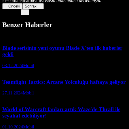
id=com.netmarble.mist
Basın bülteninden derlenmiştir.
Önceki
Sonraki
Benzer Haberler
Blade serisinin yeni oyunu Blade X'ten ilk haberler
geldi
03.12.2024
Mobil
Teamfight Tactics: Arcane Yolculuğu haftaya geliyor
27.11.2024
Mobil
World of Warcraft fanları artık Waze'de Thrall ile
seyahat edebiliyor!
01.10.2024
Mobil