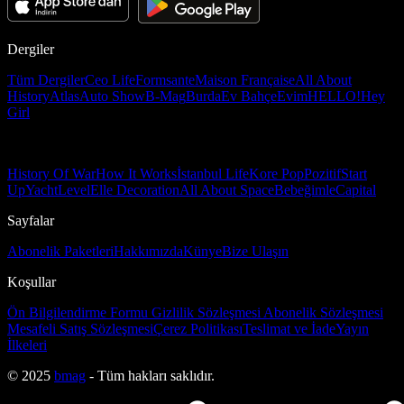
Dergiler
Tüm Dergiler
Ceo Life
Formsante
Maison Française
All About
History
Atlas
Auto Show
B-Mag
Burda
Ev Bahçe
Evim
HELLO!
Hey
Girl
History Of War
How It Works
İstanbul Life
Kore Pop
Pozitif
Start
Up
Yacht
Level
Elle Decoration
All About Space
Bebeğimle
Capital
Sayfalar
Abonelik Paketleri
Hakkımızda
Künye
Bize Ulaşın
Koşullar
Ön Bilgilendirme Formu
Gizlilik Sözleşmesi
Abonelik Sözleşmesi
Mesafeli Satış Sözleşmesi
Çerez Politikası
Teslimat ve İade
Yayın
İlkeleri
© 2025
bmag
- Tüm hakları saklıdır.