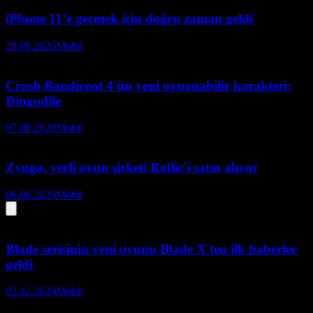
iPhone 11’e geçmek için doğru zaman geldi
29.09.2020
Mobil
Crash Bandicoot 4'ün yeni oynanabilir karakteri:
Dingodile
07.08.2020
Mobil
Zynga, yerli oyun şirketi Rollic'i satın alıyor
06.08.2020
Mobil
Blade serisinin yeni oyunu Blade X'ten ilk haberler
geldi
03.12.2024
Mobil