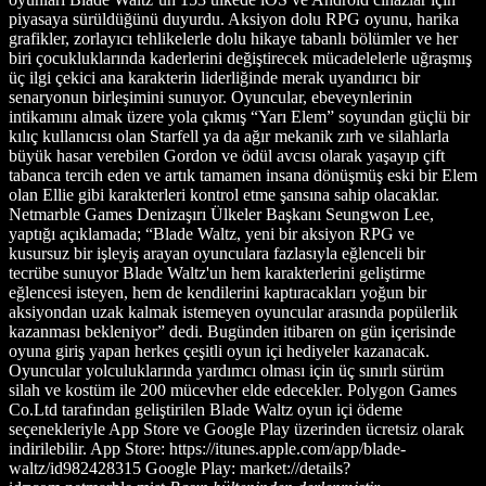
piyasaya sürüldüğünü duyurdu. Aksiyon dolu RPG oyunu, harika
grafikler, zorlayıcı tehlikelerle dolu hikaye tabanlı bölümler ve her
biri çocukluklarında kaderlerini değiştirecek mücadelelerle uğraşmış
üç ilgi çekici ana karakterin liderliğinde merak uyandırıcı bir
senaryonun birleşimini sunuyor. Oyuncular, ebeveynlerinin
intikamını almak üzere yola çıkmış “Yarı Elem” soyundan güçlü bir
kılıç kullanıcısı olan Starfell ya da ağır mekanik zırh ve silahlarla
büyük hasar verebilen Gordon ve ödül avcısı olarak yaşayıp çift
tabanca tercih eden ve artık tamamen insana dönüşmüş eski bir Elem
olan Ellie gibi karakterleri kontrol etme şansına sahip olacaklar.
Netmarble Games Denizaşırı Ülkeler Başkanı Seungwon Lee,
yaptığı açıklamada; “Blade Waltz, yeni bir aksiyon RPG ve
kusursuz bir işleyiş arayan oyunculara fazlasıyla eğlenceli bir
tecrübe sunuyor Blade Waltz'un hem karakterlerini geliştirme
eğlencesi isteyen, hem de kendilerini kaptıracakları yoğun bir
aksiyondan uzak kalmak istemeyen oyuncular arasında popülerlik
kazanması bekleniyor” dedi. Bugünden itibaren on gün içerisinde
oyuna giriş yapan herkes çeşitli oyun içi hediyeler kazanacak.
Oyuncular yolculuklarında yardımcı olması için üç sınırlı sürüm
silah ve kostüm ile 200 mücevher elde edecekler. Polygon Games
Co.Ltd tarafından geliştirilen Blade Waltz oyun içi ödeme
seçenekleriyle App Store ve Google Play üzerinden ücretsiz olarak
indirilebilir. App Store: https://itunes.apple.com/app/blade-
waltz/id982428315 Google Play: market://details?