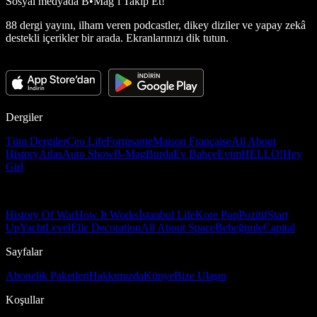
Sosyal medyada
B•Mag’i Takip Et!
88 dergi yayını, ilham veren podcastler, dikey diziler ve yapay zekâ
destekli içerikler bir arada. Ekranlarınızı dik tutun.
Dergiler
Tüm Dergiler
Ceo Life
Formsante
Maison Française
All About
History
Atlas
Auto Show
B-Mag
Burda
Ev Bahçe
Evim
HELLO!
Hey
Girl
History Of War
How It Works
İstanbul Life
Kore Pop
Pozitif
Start
Up
Yacht
Level
Elle Decoration
All About Space
Bebeğimle
Capital
Sayfalar
Abonelik Paketleri
Hakkımızda
Künye
Bize Ulaşın
Koşullar