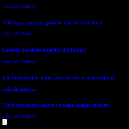
31.12.2024
Yemek
Yılbaşına formda girmek için 10 özel diyet
30.12.2024
Yemek
Lezzetli kaselerle enerjiyi doldurun!
28.06.2024
Yemek
İşte birbirinden nefis şekersiz, diyet tatlı tarifleri
28.03.2024
Yemek
Türk yemekleri kalori ve besin değeri tablosu
20.03.2024
Yemek