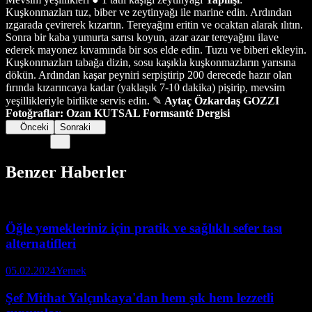
Kuşkonmazları tuz, biber ve zeytinyağı ile marine edin. Ardından
ızgarada çevirerek kızartın. Tereyağını eritin ve ocaktan alarak ılıtın.
Sonra bir kaba yumurta sarısı koyun, azar azar tereyağını ilave
ederek mayonez kıvamında bir sos elde edin. Tuzu ve biberi ekleyin.
Kuşkonmazları tabağa dizin, sosu kaşıkla kuşkonmazların yarısına
dökün. Ardından kaşar peyniri serpiştirip 200 derecede hazır olan
fırında kızarıncaya kadar (yaklaşık 7-10 dakika) pişirip, mevsim
yeşillikleriyle birlikte servis edin. ✎
Aytaç Özkardaş GOZZI
Fotoğraflar: Ozan KUTSAL
Formsanté Dergisi
Önceki
Sonraki
Benzer Haberler
Öğle yemekleriniz için pratik ve sağlıklı sefer tası
alternatifleri
05.02.2024
Yemek
Şef Mithat Yalçınkaya'dan hem şık hem lezzetli