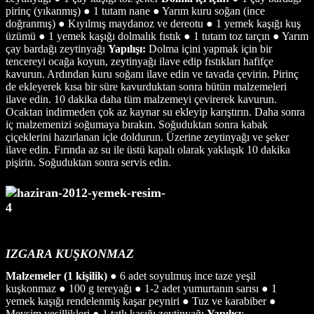
pirinç (yıkanmış) ● 1 tutam nane ● Yarım kuru soğan (ince
doğranmış) ● Kıyılmış maydanoz ve dereotu ● 1 yemek kaşığı kuş
üzümü ● 1 yemek kaşığı dolmalık fıstık ● 1 tutam toz tarçın ● Yarım
çay bardağı zeytinyağı
Yapılışı:
Dolma içini yapmak için bir
tencereyi ocağa koyun, zeytinyağı ilave edip fıstıkları hafifçe
kavurun. Ardından kuru soğanı ilave edin ve tavada çevirin. Pirinç
de ekleyerek kısa bir süre kavurduktan sonra bütün malzemeleri
ilave edin. 10 dakika daha tüm malzemeyi çevirerek kavurun.
Ocaktan indirmeden çok az kaynar su ekleyip karıştırın. Daha sonra
iç malzemenizi soğumaya bırakın. Soğuduktan sonra kabak
çiçeklerini hazırlanan içle doldurun. Üzerine zeytinyağı ve şeker
ilave edin. Fırında az su ile üstü kapalı olarak yaklaşık 10 dakika
pişirin. Soğuduktan sonra servis edin.
IZGARA KUŞKONMAZ
Malzemeler (1 kişilik)
● 6 adet soyulmuş ince taze yeşil
kuşkonmaz ● 100 g tereyağı ● 1-2 adet yumurtanın sarısı ● 1
yemek kaşığı rendelenmiş kaşar peyniri ● Tuz ve karabiber ●
Mevsim yeşillikleri ● 1 tatlı kaşığı zeytinyağı
Yapılışı
: