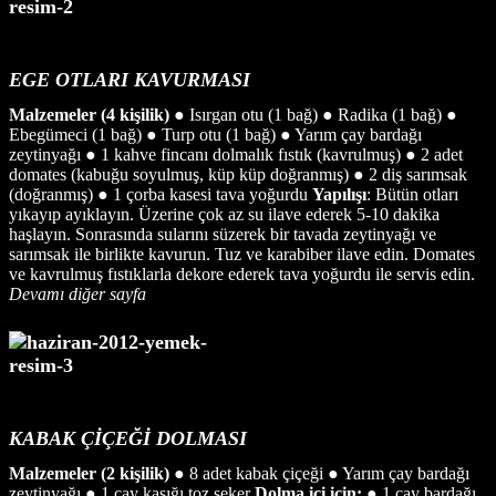
EGE OTLARI KAVURMASI
Malzemeler (4 kişilik)
● Isırgan otu (1 bağ) ● Radika (1 bağ) ●
Ebegümeci (1 bağ) ● Turp otu (1 bağ) ● Yarım çay bardağı
zeytinyağı ● 1 kahve fincanı dolmalık fıstık (kavrulmuş) ● 2 adet
domates (kabuğu soyulmuş, küp küp doğranmış) ● 2 diş sarımsak
(doğranmış) ● 1 çorba kasesi tava yoğurdu
Yapılışı
: Bütün otları
yıkayıp ayıklayın. Üzerine çok az su ilave ederek 5-10 dakika
haşlayın. Sonrasında sularını süzerek bir tavada zeytinyağı ve
sarımsak ile birlikte kavurun. Tuz ve karabiber ilave edin. Domates
ve kavrulmuş fıstıklarla dekore ederek tava yoğurdu ile servis edin.
Devamı diğer sayfa
KABAK ÇİÇEĞİ DOLMASI
Malzemeler (2 kişilik)
● 8 adet kabak çiçeği ● Yarım çay bardağı
zeytinyağı ● 1 çay kaşığı toz şeker
Dolma içi için:
● 1 çay bardağı