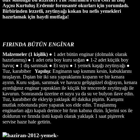
Aşçısı Kurtuluş Erdemir formsanté okurları için yorumladı.
Birbirinden lezzetli, zeytinyağı kokan bu nefis yemekleri
hazırlamak için haydi mutfağa!
FIRINDA BÜTÜN ENGİNAR
Malzemeler (1 kişilik)
● 1 adet bütün enginar (dolmalık olarak
hazırlanmış) ● 1 adet orta boy kuru soğan ● 1-2 adet küçük boy
havuç ● 1 diş sarımsak ● Et suyu ● 1 yemek kaşığı zeytinyağı ●
Tuz, karabiber
Yapılışı
: Enginarın sap kısmını kesin, kabuklarını
tıraşlayın. Dıştan bir iki sıra yapraklarını koparın ve bir kenara
ayırın. Kuru soğan, sarımsak ve havucu gelişigüzel doğrayın, kenara
ayırdığınız enginar yaprakları ile küçük bir tencerede zeytinyağı ile
kavurun. Sonrasında üzerine et suyu ya da su ve bulyon ilave edin.
Tuz, karabiber de ekleyip yaklaşık 40 dakika pişirin. Karışımı
mutfak robotunda püre yaparak sos elde edin. Tıraşlanmış
enginarları ağzı kapalı derince bir fırın kabına dizin. İçlerini sos ile
doldurun ve fırında üstü kapalı olarak yaklaşık 1 saat pişirerek
servise hazır hale getirin.