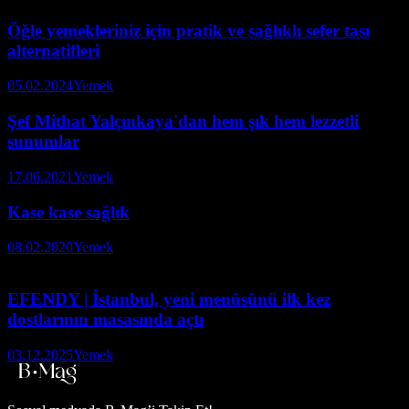
Öğle yemekleriniz için pratik ve sağlıklı sefer tası
alternatifleri
05.02.2024
Yemek
Şef Mithat Yalçınkaya'dan hem şık hem lezzetli
sunumlar
17.06.2021
Yemek
Kase kase sağlık
08.02.2020
Yemek
EFENDY | İstanbul, yeni menüsünü ilk kez
dostlarının masasında açtı
03.12.2025
Yemek