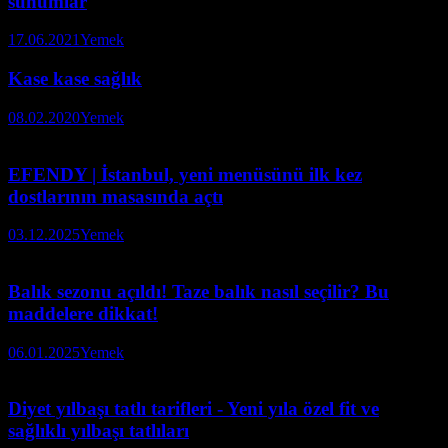
sunumlar
17.06.2021
Yemek
Kase kase sağlık
08.02.2020
Yemek
EFENDY | İstanbul, yeni menüsünü ilk kez
dostlarının masasında açtı
03.12.2025
Yemek
Balık sezonu açıldı! Taze balık nasıl seçilir? Bu
maddelere dikkat!
06.01.2025
Yemek
Diyet yılbaşı tatlı tarifleri - Yeni yıla özel fit ve
sağlıklı yılbaşı tatlıları