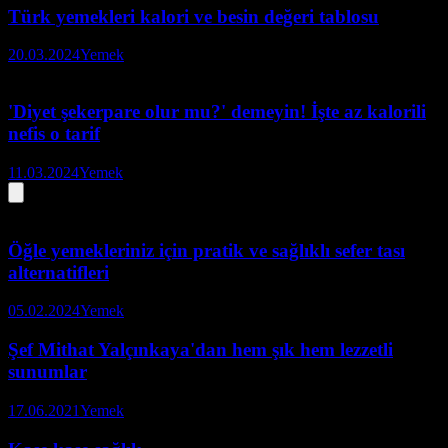
Türk yemekleri kalori ve besin değeri tablosu
20.03.2024
Yemek
'Diyet şekerpare olur mu?' demeyin! İşte az kalorili
nefis o tarif
11.03.2024
Yemek
Öğle yemekleriniz için pratik ve sağlıklı sefer tası
alternatifleri
05.02.2024
Yemek
Şef Mithat Yalçınkaya'dan hem şık hem lezzetli
sunumlar
17.06.2021
Yemek