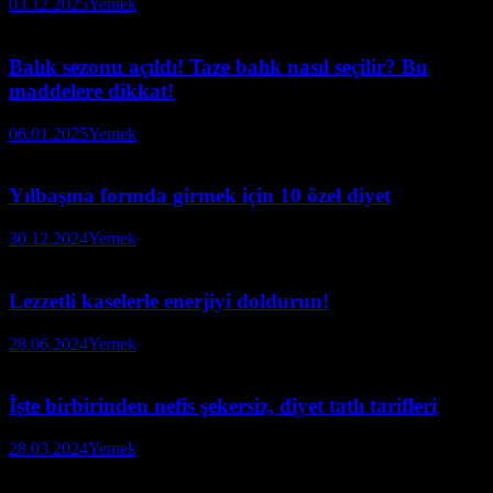
03.12.2025
Yemek
Balık sezonu açıldı! Taze balık nasıl seçilir? Bu
maddelere dikkat!
06.01.2025
Yemek
Yılbaşına formda girmek için 10 özel diyet
30.12.2024
Yemek
Lezzetli kaselerle enerjiyi doldurun!
28.06.2024
Yemek
İşte birbirinden nefis şekersiz, diyet tatlı tarifleri
28.03.2024
Yemek