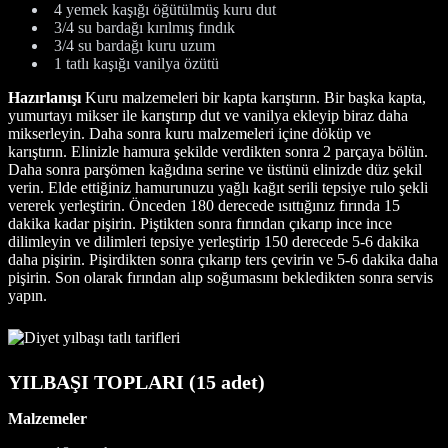
4 yemek kaşığı öğütülmüş kuru dut
3/4 su bardağı kırılmış fındık
3/4 su bardağı kuru uzum
1 tatlı kaşığı vanilya özütü
Hazırlanışı
Kuru malzemeleri bir kapta karıştırın. Bir başka kapta,
yumurtayı mikser ile karıştırıp dut ve vanilya ekleyip biraz daha
mikserleyin. Daha sonra kuru malzemeleri içine döküp ve
karıştırın. Elinizle hamura şekilde verdikten sonra 2 parçaya bölün.
Daha sonra parşömen kağıdına serine ve üstünü elinizde düz şekil
verin. Elde ettiğiniz hamurunuzu yağlı kağıt serili tepsiye rulo şekli
vererek yerleştirin. Önceden 180 derecede ısıttığınız fırında 15
dakika kadar pişirin. Piştikten sonra fırından çıkarıp ince ince
dilimleyin ve dilimleri tepsiye yerleştirip 150 derecede 5-6 dakika
daha pişirin. Pişirdikten sonra çıkarıp ters çevirin ve 5-6 dakika daha
pişirin. Son olarak fırından alıp soğumasını bekledikten sonra servis
yapın.
YILBAŞI TOPLARI (15 adet)
Malzemeler