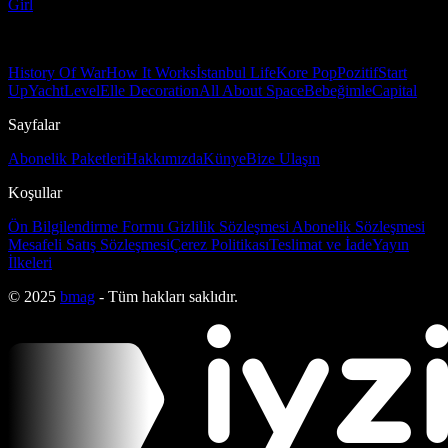
Girl
History Of War
How It Works
İstanbul Life
Kore Pop
Pozitif
Start
Up
Yacht
Level
Elle Decoration
All About Space
Bebeğimle
Capital
Sayfalar
Abonelik Paketleri
Hakkımızda
Künye
Bize Ulaşın
Koşullar
Ön Bilgilendirme Formu
Gizlilik Sözleşmesi
Abonelik Sözleşmesi
Mesafeli Satış Sözleşmesi
Çerez Politikası
Teslimat ve İade
Yayın
İlkeleri
© 2025
bmag
- Tüm hakları saklıdır.