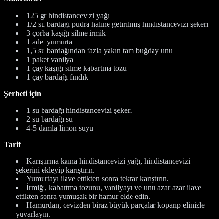
125 gr hindistancevizi yağı
1/2 su bardağı pudra haline getirilmiş hindistancevizi şekeri
3 çorba kaşığı silme irmik
1 adet yumurta
1,5 su bardağından fazla yakın tam buğday unu
1 paket vanilya
1 çay kaşığı silme kabartma tozu
1 çay bardağı fındık
Şerbeti için
1 su bardağı hindistancevizi şekeri
2 su bardağı su
4-5 damla limon suyu
Tarif
Karıştırma kaına hindistancevizi yağı, hindistancevizi
şekerini ekleyip karıştırın.
Yumurtayı ilave ettikten sonra tekrar karıştırın.
İrmiği, kabartma tozunu, vanilyayı ve unu azar azar ilave
ettikten sonra yumuşak bir hamur elde edin.
Hamurdan, cevizden biraz büyük parçalar koparıp elinizle
yuvarlayın.