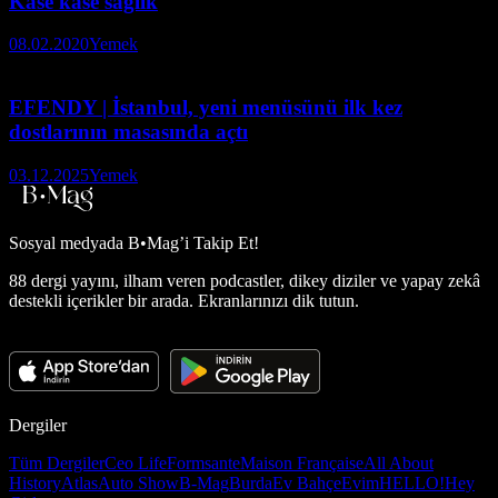
Kase kase sağlık
08.02.2020
Yemek
EFENDY | İstanbul, yeni menüsünü ilk kez
dostlarının masasında açtı
03.12.2025
Yemek
Sosyal medyada
B•Mag’i Takip Et!
88 dergi yayını, ilham veren podcastler, dikey diziler ve yapay zekâ
destekli içerikler bir arada. Ekranlarınızı dik tutun.
Dergiler
Tüm Dergiler
Ceo Life
Formsante
Maison Française
All About
History
Atlas
Auto Show
B-Mag
Burda
Ev Bahçe
Evim
HELLO!
Hey