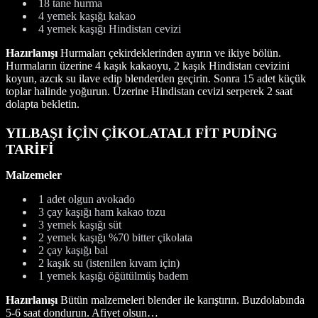
18 tane hurma
4 yemek kaşığı kakao
4 yemek kaşığı Hindistan cevizi
Hazırlanışı
Hurmaları çekirdeklerinden ayırın ve ikiye bölün.
Hurmaların üzerine 4 kaşık kakaoyu, 2 kaşık Hindistan cevizini
koyun, azcık su ilave edip blenderden geçirin. Sonra 15 adet küçük
toplar halinde yoğurun. Üzerine Hindistan cevizi serperek 2 saat
dolapta bekletin.
YILBAŞI İÇİN ÇİKOLATALI FİT PUDİNG
TARİFİ
Malzemeler
1 adet olgun avokado
3 çay kaşığı ham kakao tozu
3 yemek kaşığı süt
2 yemek kaşığı %70 bitter çikolata
2 çay kaşığı bal
2 kaşık su (istenilen kıvam için)
1 yemek kaşığı öğütülmüş badem
Hazırlanışı
Bütün malzemeleri blender ile karıştırın. Buzdolabında
5-6 saat dondurun. Afiyet olsun…