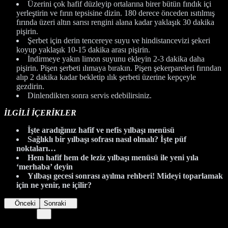
Üzerini çok hafif düzleyip ortalarına birer bütün fındık içi
yerleştirin ve fırın tepsisine dizin. 180 derece önceden ısıtılmış
fırında üzeri altın sarısı rengini alana kadar yaklaşık 30 dakika
pişirin.
Şerbet için derin tencereye suyu ve hindistancevizi şekeri
koyup yaklaşık 10-15 dakika arası pişirin.
İndirmeye yakın limon suyunu ekleyin 2-3 dakika daha
pişirin. Pişen şerbeti ılımaya bırakın. Pişen şekerpareleri fırından
alıp 2 dakika kadar bekletip ılık şerbeti üzerine kepçeyle
gezdirin.
Dinlendikten sonra servis edebilirsiniz.
İLGİLİ İÇERİKLER
İşte aradığınız hafif ve nefis yılbaşı menüsü
Sağlıklı bir yılbaşı sofrası nasıl olmalı? İşte püf
noktaları…
Hem hafif hem de leziz yılbaşı menüsü ile yeni yıla
‘merhaba’ deyin
Yılbaşı gecesi sonrası ayılma rehberi! Mideyi toparlamak
için ne yenir, ne içilir?
Önceki
Sonraki