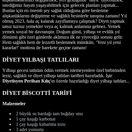
istediğimiz hayatı yaşayabilmek için gelecek planları yapmak...
Bunlar için en önemli şey sağlık olduğuna göre beslenme
alışkanlıklarını değiştirme ve sağlıklı besinlerle tanışma zamanı! Yıl
olmuş 2023, hala aç kalarak zayıflamaya çalışmak? Diyet yapmak
tatsız tuzsuz yemekler veya aç kalmak anlamına gelmez. Yemek
yemek sosyal bir davranıştır. Doğum günü, yılbaşı ve evlilik yıl
dönümü gibi özel günlerde aklımıza ilk ne yiyeceğiz sorusu gelir.
Hem sağlıklı hem de lezzetli beslenmek mümkün. ‘Yeni yıl yeni
kararlar!’ mottosu ile harekete geçme zamanı!
DİYET YILBAŞI TATLILARI
Yılbaşı gecesi tatlıdan ödün vermek istemeyenlere özel birbirinden
leziz, sağlıklı ve diyet yılbaşı tatlıları tarifleri hazırladık. İşte
Diyetisyen Perihan Kılıç
'ın özenle hazırladığı diyet yılbaşı tatlıları...
DİYET BİSCOTTİ TARİFİ
Malzemeler
2 büyük su bardağı tam buğday unu
1 çay kaşığı karbonat
1 çay kaşığı kabartma tozu
3 adet yumurta