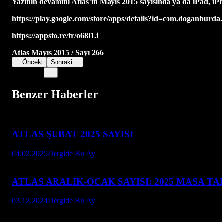
Yazının devamını Atlas’ın Mayıs 2015 sayısında ya da iPad, i
https://play.google.com/store/apps/details?id=com.doganburda
https://appsto.re/tr/o68l1.i
Atlas Mayıs 2015 / Sayı 266
Önceki
Sonraki
Benzer Haberler
ATLAS ŞUBAT 2025 SAYISI
04.02.2025
Dergide Bu Ay
ATLAS ARALIK-OCAK SAYISI: 2025 MASA T
03.12.2024
Dergide Bu Ay