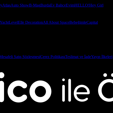
ry
Atlas
Auto Show
B-Mag
Burda
Ev Bahçe
Evim
HELLO!
Hey Girl
Yacht
Level
Elle Decoration
All About Space
Bebeğimle
Capital
Mesafeli Satış Sözleşmesi
Çerez Politikası
Teslimat ve İade
Yayın İlkeleri