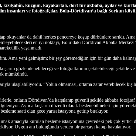
tal, kızılşahin, kuzgun, kayakartalı, dört tür akbaba, ayılar ve k
ilim insanları ve fotoğrafçılar. Bolu-Dörtdivan’a bağlı Sorkun köyü
itap okuyanlar da dahil herkes pencereye koşup dürbünlere sarıldı. Ama 
lemleyebilecekleri en iyi noktayı, Bolu’daki Dörtdivan Akbaba Merkezi’
hareketlilik yaşanmadı.
ydım. Ama yeni gelmiştim; bir şey göremediğim için bir gün daha kalmay
şların gözlemlenebileceği ve fotoğraflarının çekilebileceği şekilde ve 
amak mümkündü.
rıyla ulaşılabiliyordu. “Yolun olmaması, ortama zarar verebilecek kişile
irlerle, onların Dörtdivan’da karşılanıp güvenli şekilde akbaba fotoğra
ileniyor. Ayrıca kuşların düzenli olarak beslenebilmeleri için yöredeki t
besleme saati olan gece yarısı istasyona getirip bırakıyor.
ak amacıyla kurulan besleme istasyonuna çevredeki pek çok yırtıcı da
ekliyor. Uygun anı bulduğunda yerden bir parçayı kapıp havalanıyor.