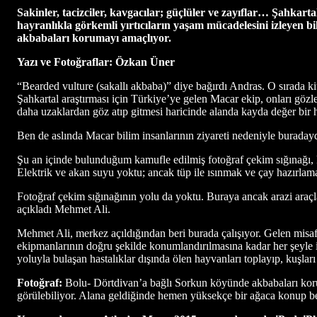
Sakinler, tacizciler, kavgacılar; güçlüler ve zayıflar… Şahkar
hayranlıkla görkemli yırtıcıların yaşam mücadelesini izleyen b
akbabaları korumayı amaçlıyor.
Yazı ve Fotoğraflar: Özkan Üner
“Bearded vulture (sakallı akbaba)” diye bağırdı Andras. O sırada k
Şahkartal araştırması için Türkiye’ye gelen Macar ekip, onları göz
daha uzaklardan göz atıp gitmesi haricinde alanda kayda değer bir 
Ben de aslında Macar bilim insanlarının ziyareti nedeniyle burada
Şu an içinde bulunduğum kamufle edilmiş fotoğraf çekim sığınağı, ku
Elektrik ve akan suyu yoktu; ancak tüp ile ısınmak ve çay hazırl
Fotoğraf çekim sığınağının yolu da yoktu. Buraya ancak arazi araçla
açıkladı Mehmet Ali.
Mehmet Ali, merkez açıldığından beri burada çalışıyor. Gelen misaf
ekipmanlarının doğru şekilde konumlandırılmasına kadar her şeyle ilg
yoluyla bulaşan hastalıklar dışında ölen hayvanları toplayıp, kuşları 
Fotoğraf:
Bolu- Dörtdivan’a bağlı Sorkun köyünde akbabaları korum
görülebiliyor. Alana geldiğinde hemen yüksekçe bir ağaca konup b