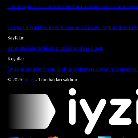
Tüm Dergiler
Ceo Life
Formsante
Maison Française
All About Histo
History Of War
How It Works
İstanbul Life
Kore Pop
Pozitif
Start Up
Sayfalar
Abonelik Paketleri
Hakkımızda
Künye
Bize Ulaşın
Koşullar
Ön Bilgilendirme Formu
Gizlilik Sözleşmesi
Abonelik Sözleşmesi
© 2025
bmag
- Tüm hakları saklıdır.