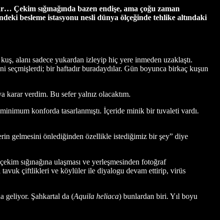
urtlar… Çekim sığınağında bazen endişe, ama çoğu zaman
ndeki besleme istasyonu nesli dünya ölçeğinde tehlike altındaki
kuş, alanı sadece yukardan izleyip hiç yere inmeden uzaklaştı.
ni seçmişlerdi; bir haftadır buradaydılar. Gün boyunca birkaç kuşun
a karar verdim. Bu sefer yalnız olacaktım.
minimum konforda tasarlanmıştı. İçeride minik bir tuvaleti vardı.
rin gelmesini önlediğinden özellikle istediğimiz bir şey” diye
f çekim sığınağına ulaşması ve yerleşmesinden fotoğraf
avuk çiftlikleri ve köylüler ile diyalogu devam ettirip, virüs
 geliyor. Şahkartal da (
Aquila heliaca
) bunlardan biri. Yıl boyu