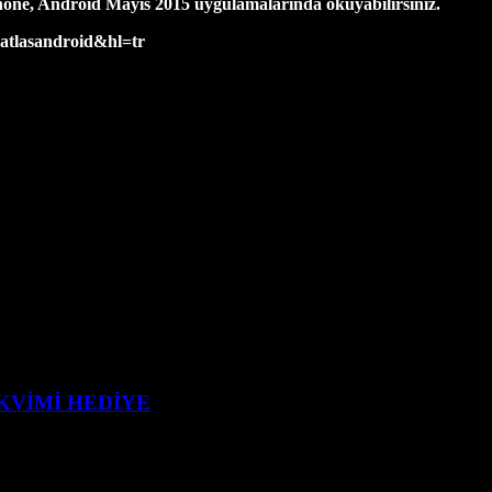
Phone, Android Mayıs 2015 uygulamalarında okuyabilirsiniz.
.atlasandroid&hl=tr
AKVİMİ HEDİYE