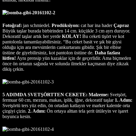
Fotoğraf:
jan schmiedel.
Prodüksiyon:
cat har ina hader
Çapraz
Büyük taşlar burada birbirinden 14 cm. küçükle 3 cm ayrı duruyor.
Dekoratif taşlar artık her yerde
KOLAY!
Bu ceketi tişört ve kot
pantolonla tamamlayabilirsiniz. “Bu ceket basit ve şık bir giysi
olduğu için ara mevsimlerin cankurtaranı gibidir. Şık bir elbise
üstüne de giyebilirsiniz, kot pantolon üstüne de.
Daha fazlası
lütfen!
Aynı prensip yün kazaklar için de geçerlidir. Ama biçmeden
önce ön ortanın sağında ve solunda ilmekler kaçmasın diye zikzak
dikiş çekin.
5 ADIMDA SVETŞÖRTTEN CEKETE:
Malzeme:
Svetşört,
fermuar 60 cm, mezura, makas, iplik, iğne, dekoratif taşlar
1. Adım:
Svetşörtü ters yüz edin, ön ortadan katlayın ve marker kalemle orta
çizgiyi çizin.
2. Adım:
Ön ortaya alttan tela şerit ütüleyin ve işaret
boyunca kesin.