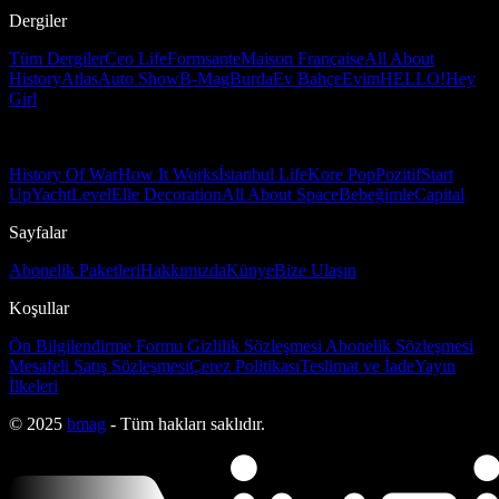
Dergiler
Tüm Dergiler
Ceo Life
Formsante
Maison Française
All About
History
Atlas
Auto Show
B-Mag
Burda
Ev Bahçe
Evim
HELLO!
Hey
Girl
History Of War
How It Works
İstanbul Life
Kore Pop
Pozitif
Start
Up
Yacht
Level
Elle Decoration
All About Space
Bebeğimle
Capital
Sayfalar
Abonelik Paketleri
Hakkımızda
Künye
Bize Ulaşın
Koşullar
Ön Bilgilendirme Formu
Gizlilik Sözleşmesi
Abonelik Sözleşmesi
Mesafeli Satış Sözleşmesi
Çerez Politikası
Teslimat ve İade
Yayın
İlkeleri
© 2025
bmag
- Tüm hakları saklıdır.