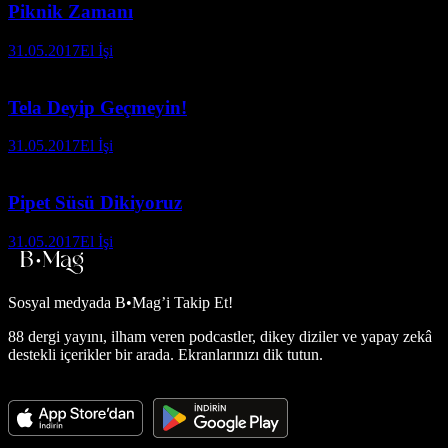
Piknik Zamanı
31.05.2017
El İşi
Tela Deyip Geçmeyin!
31.05.2017
El İşi
Pipet Süsü Dikiyoruz
31.05.2017
El İşi
Sosyal medyada
B•Mag’i Takip Et!
88 dergi yayını, ilham veren podcastler, dikey diziler ve yapay zekâ
destekli içerikler bir arada. Ekranlarınızı dik tutun.