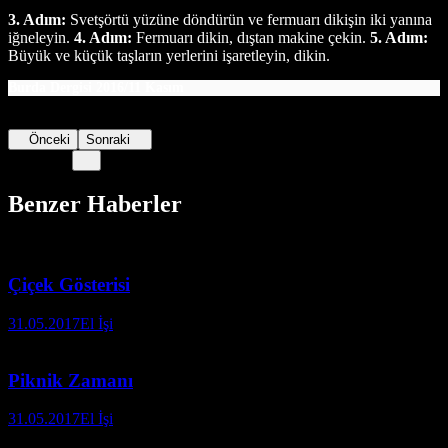
3. Adım:
Svetşörtü yüzüne döndürün ve fermuarı dikişin iki yanına
iğneleyin.
4. Adım:
Fermuarı dikin, dıştan makine çekin.
5. Adım:
Büyük ve küçük taşların yerlerini işaretleyin, dikin.
Burda Dergisi 2016/11 Kasım
Önceki
Sonraki
Benzer Haberler
Çiçek Gösterisi
31.05.2017
El İşi
Piknik Zamanı
31.05.2017
El İşi