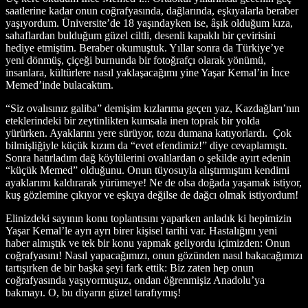
saatlerine kadar onun coğrafyasında, dağlarında, eşkıyalarla beraber
yaşıyordum. Üniversite’de 18 yaşındayken ise, âşık olduğum kıza,
sahaflardan bulduğum güzel ciltli, desenli kapaklı bir çevirisini
hediye etmiştim. Beraber okumuştuk. Yıllar sonra da Türkiye’ye
yeni dönmüş, çiçeği burnunda bir fotoğrafçı olarak yönümü,
insanlara, kültürlere nasıl yaklaşacağımı yine Yaşar Kemal’in İnce
Memed’inde bulacaktım.
“Siz ovalısınız galiba” demişim kızlarıma geçen yaz, Kazdağları’nın
eteklerindeki bir zeytinlikten kumsala inen toprak bir yolda
yürürken. Ayaklarını yere sürüyor, tozu dumana katıyorlardı.
Çok
bilmişliğiyle küçük kızım da “evet efendimiz!” diye cevaplamıştı.
Sonra hatırladım dağ köylülerini ovalılardan o şekilde ayırt edenin
“küçük Memed” olduğunu. Onun tüyosuyla alıştırmıştım kendimi
ayaklarımı kaldırarak yürümeye! Ne de olsa doğada yaşamak istiyor,
kuş gözlemine çıkıyor ve eşkıya değilse de dağcı olmak istiyordum!
Elinizdeki sayının konu toplantısını yaparken anladık ki hepimizin
Yaşar Kemal’le ayrı ayrı birer kişisel tarihi var. Hastalığını yeni
haber almıştık ve tek bir konu yapmak geliyordu içimizden: Onun
coğrafyasını! Nasıl yapacağımızı, onun gözünden nasıl bakacağımızı
tartışırken de bir başka şeyi fark ettik: Biz zaten hep onun
coğrafyasında yaşıyormuşuz, ondan öğrenmişiz Anadolu’ya
bakmayı. O, bu diyarın güzel tarafıymış!