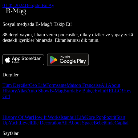
01.05.2024
Dergide Bu Ay
Sosyal medyada
B•Mag’i Takip Et!
88 dergi yayını, ilham veren podcastler, dikey diziler ve yapay zekâ
destekli içerikler bir arada. Ekranlarınızı dik tutun.
Dergiler
Tüm Dergiler
Ceo Life
Formsante
Maison Française
All About
History
Atlas
Auto Show
B-Mag
Burda
Ev Bahçe
Evim
HELLO!
Hey
Girl
History Of War
How It Works
İstanbul Life
Kore Pop
Pozitif
Start
Up
Yacht
Level
Elle Decoration
All About Space
Bebeğimle
Capital
Sayfalar