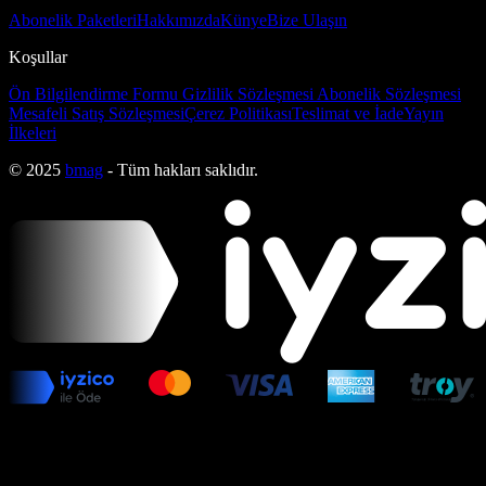
Abonelik Paketleri
Hakkımızda
Künye
Bize Ulaşın
Koşullar
Ön Bilgilendirme Formu
Gizlilik Sözleşmesi
Abonelik Sözleşmesi
Mesafeli Satış Sözleşmesi
Çerez Politikası
Teslimat ve İade
Yayın
İlkeleri
© 2025
bmag
- Tüm hakları saklıdır.