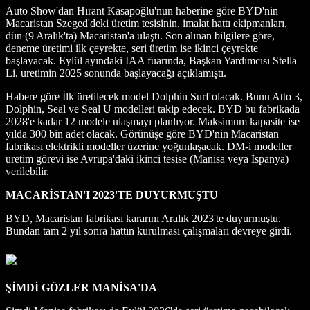
Auto Show'dan Hırant Kasapoğlu'nun haberine göre BYD'nin
Macaristan Szeged'deki üretim tesisinin, imalat hattı ekipmanları,
dün (9 Aralık'ta) Macaristan'a ulaştı. Son alınan bilgilere göre,
deneme üretimi ilk çeyrekte, seri üretim ise ikinci çeyrekte
başlayacak. Eylül ayındaki IAA fuarında, Başkan Yardımcısı Stella
Li, uretimin 2025 sonunda başlayacağı açıklamıştı.
Habere göre İlk üretilecek model Dolphin Surf olacak. Bunu Atto 3,
Dolphin, Seal ve Seal U modelleri takip edecek. BYD bu fabrikada
2028'e kadar 12 modele ulaşmayı planlıyor. Maksimum kapasite ise
yılda 300 bin adet olacak. Görünüşe göre BYD'nin Macaristan
fabrikası elektrikli modeller üzerine yoğunlaşacak. DM-i modeller
uretim görevi ise Avrupa'daki ikinci tesise (Manisa veya İspanya)
verilebilir.
MACARİSTAN'I 2023'TE DUYURMUŞTU
BYD, Macaristan fabrikası kararını Aralık 2023'te duyurmuştu.
Bundan tam 2 yıl sonra hattın kurulması çalışmaları devreye girdi.
ŞİMDİ GÖZLER MANİSA'DA