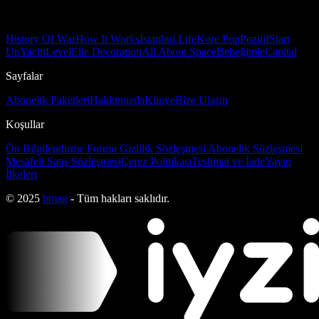
History Of War
How It Works
İstanbul Life
Kore Pop
Pozitif
Start
Up
Yacht
Level
Elle Decoration
All About Space
Bebeğimle
Capital
Sayfalar
Abonelik Paketleri
Hakkımızda
Künye
Bize Ulaşın
Koşullar
Ön Bilgilendirme Formu
Gizlilik Sözleşmesi
Abonelik Sözleşmesi
Mesafeli Satış Sözleşmesi
Çerez Politikası
Teslimat ve İade
Yayın
İlkeleri
© 2025
bmag
- Tüm hakları saklıdır.