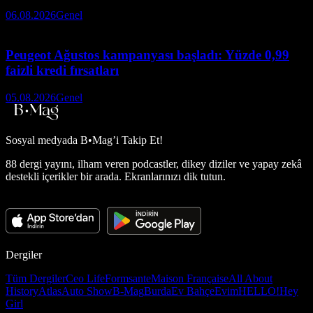
06.08.2026
Genel
Peugeot Ağustos kampanyası başladı: Yüzde 0,99
faizli kredi fırsatları
05.08.2026
Genel
Sosyal medyada
B•Mag’i Takip Et!
88 dergi yayını, ilham veren podcastler, dikey diziler ve yapay zekâ
destekli içerikler bir arada. Ekranlarınızı dik tutun.
Dergiler
Tüm Dergiler
Ceo Life
Formsante
Maison Française
All About
History
Atlas
Auto Show
B-Mag
Burda
Ev Bahçe
Evim
HELLO!
Hey
Girl