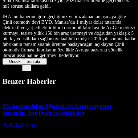
Şimdi Manisa fabrikası da Eylül 2026'da seri üretime geçebilecek
mi? sorusu akıllara geldi.
İHA'nın haberine göre geçtiğimiz yıl imzalanan anlaşmaya göre
Çinli otomotiv devi BYD, Manisa’da 1 milyar dolar tutarında
elektrikli ve şarj edilebilir hibrit otomobil fabrikası ile Ar-Ge merkezi
kurmayı, tesiste yıllık 150 bin araç üretmeyi ve doğrudan yaklaşık 5
bin kişiye istihdam sağlamayı taahhüt etmişti. 2026 yılı sonuna kadar
fabrikanın tamamlanarak üretime başlayacağını açıklayan Çinli
otomotiv firması, fabrikanın özellikle Avrupa pazarına yönelik
ihracat üssü haline getirmeyi hedefliyor.
Önceki
Sonraki
Benzer Haberler
DS Automobiles Ağustos ayı kampanyasını
duyurdu: İşte fiyatı ve özellikleri
08.08.2026
Genel