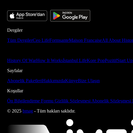
Dergiler
Tüm Dergiler
Ceo Life
Formsante
Maison Française
All About Histo
History Of War
How It Works
İstanbul Life
Kore Pop
Pozitif
Start Up
Sayfalar
Abonelik Paketleri
Hakkımızda
Künye
Bize Ulaşın
Koşullar
Ön Bilgilendirme Formu
Gizlilik Sözleşmesi
Abonelik Sözleşmesi
© 2025
bmag
- Tüm hakları saklıdır.