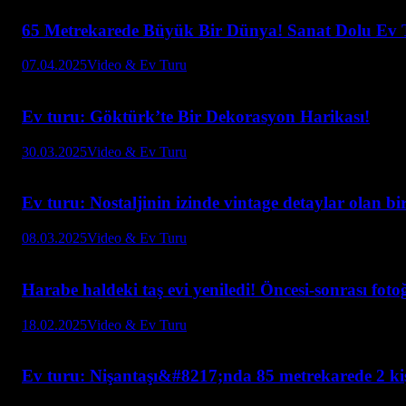
65 Metrekarede Büyük Bir Dünya! Sanat Dolu Ev 
07.04.2025
Video & Ev Turu
Ev turu: Göktürk’te Bir Dekorasyon Harikası!
30.03.2025
Video & Ev Turu
Ev turu: Nostaljinin izinde vintage detaylar olan bi
08.03.2025
Video & Ev Turu
Harabe haldeki taş evi yeniledi! Öncesi-sonrası foto
18.02.2025
Video & Ev Turu
Ev turu: Nişantaşı&#8217;nda 85 metrekarede 2 kiş