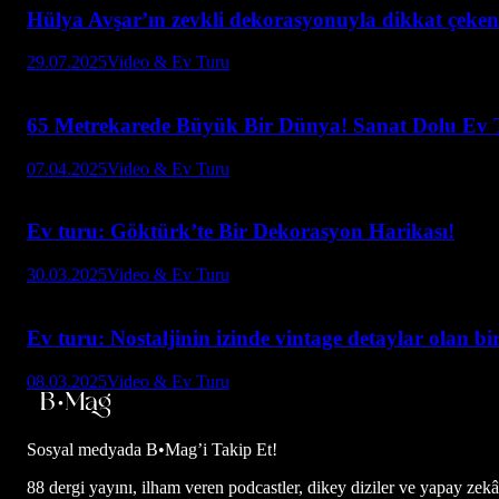
Hülya Avşar’ın zevkli dekorasyonuyla dikkat çeken
29.07.2025
Video & Ev Turu
65 Metrekarede Büyük Bir Dünya! Sanat Dolu Ev 
07.04.2025
Video & Ev Turu
Ev turu: Göktürk’te Bir Dekorasyon Harikası!
30.03.2025
Video & Ev Turu
Ev turu: Nostaljinin izinde vintage detaylar olan bi
08.03.2025
Video & Ev Turu
Sosyal medyada
B•Mag’i Takip Et!
88 dergi yayını, ilham veren podcastler, dikey diziler ve yapay zekâ d