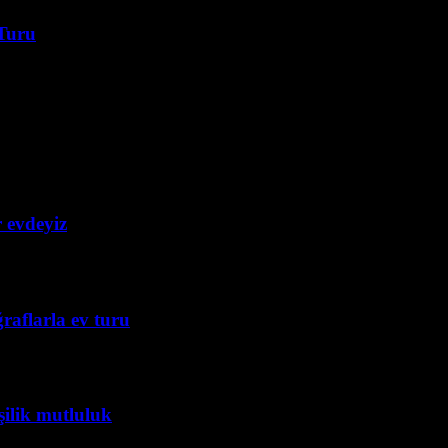
Turu
r evdeyiz
ğraflarla ev turu
ilik mutluluk