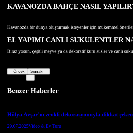
KAVANOZDA BAHÇE NASIL YAPILIR?
Kavanozda bir dünya oluşturmak isteyenler için mükemmel önerileri
EL YAPIMI CANLI SUKULENTLER NA
Biraz yosun, çeşitli meyve ya da dekoratif kuru süsler ve canlı sukul
Önceki
Sonraki
Benzer Haberler
Hülya Avşar’ın zevkli dekorasyonuyla dikkat çeken
29.07.2025
Video & Ev Turu