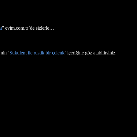
ı
” evim.com.tr’de sizlerle…
’nin ‘
Sukulent ile rustik bir çelenk
‘ içeriğine göz atabilirsiniz.