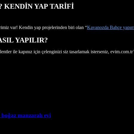
 KENDİN YAP TARİFİ
miz var! Kendin yap projelerinden biri olan “
Kavanozda Bahçe yapım
SIL YAPILIR?
entler ile kapınız için çelenginizi siz tasarlamak isterseniz, evim.com.tr
 boğaz manzaralı evi