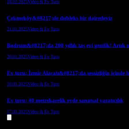
18.02.2025
Video & Ev Turu
Çekmeköy&#8217;de dubleks bir dairedeyiz
21.01.2025
Video & Ev Turu
Bodrum&#8217;da 200 yıllık taş evi gezdik! Artık n
20.01.2025
Video & Ev Turu
Ev turu: İzmir Alaçatı&#8217;da sessizliğin içinde b
18.01.2025
Video & Ev Turu
Ev turu: 40 metrekarelik evde sanatsal yaratıcılık
17.01.2025
Video & Ev Turu