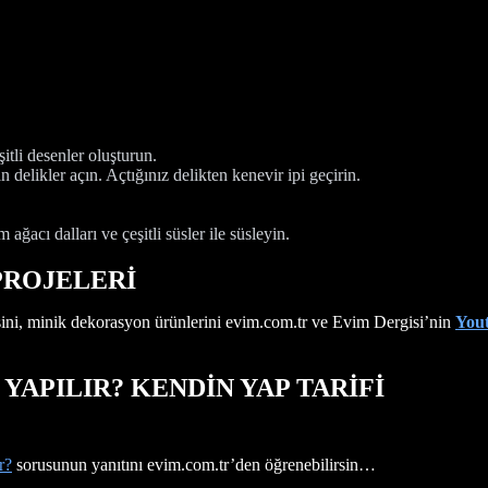
itli desenler oluşturun.
delikler açın. Açtığınız delikten kenevir ipi geçirin.
 ağacı dalları ve çeşitli süsler ile süsleyin.
 PROJELERİ
ini, minik dekorasyon ürünlerini evim.com.tr ve Evim Dergisi’nin
You
YAPILIR? KENDİN YAP TARİFİ
r?
sorusunun yanıtını evim.com.tr’den öğrenebilirsin…