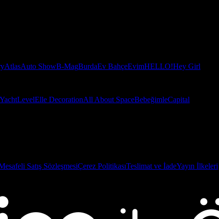
ry
Atlas
Auto Show
B-Mag
Burda
Ev Bahçe
Evim
HELLO!
Hey Girl
Yacht
Level
Elle Decoration
All About Space
Bebeğimle
Capital
Mesafeli Satış Sözleşmesi
Çerez Politikası
Teslimat ve İade
Yayın İlkeleri