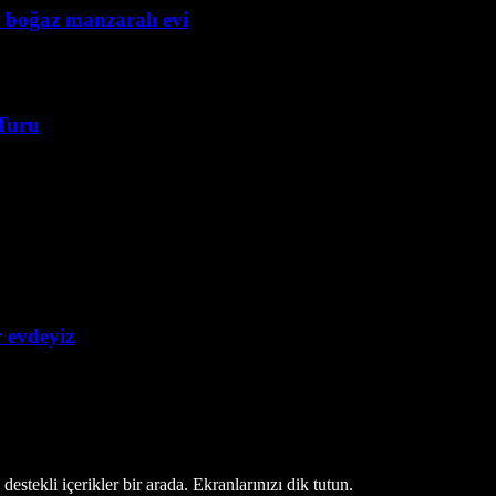
 boğaz manzaralı evi
Turu
r evdeyiz
estekli içerikler bir arada. Ekranlarınızı dik tutun.