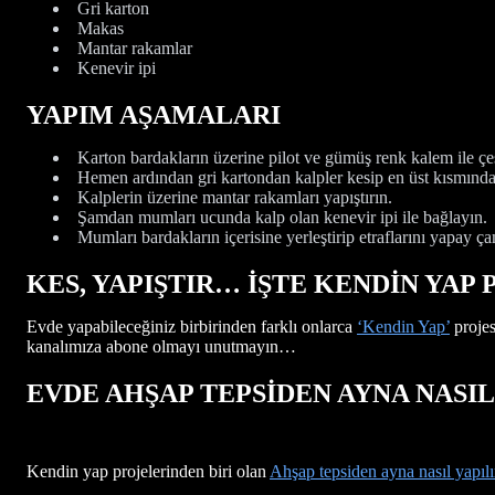
Gri karton
Makas
Mantar rakamlar
Kenevir ipi
YAPIM AŞAMALARI
Karton bardakların üzerine pilot ve gümüş renk kalem ile çeş
Hemen ardından gri kartondan kalpler kesip en üst kısmından 
Kalplerin üzerine mantar rakamları yapıştırın.
Şamdan mumları ucunda kalp olan kenevir ipi ile bağlayın.
Mumları bardakların içerisine yerleştirip etraflarını yapay çam
KES, YAPIŞTIR… İŞTE KENDİN YAP
Evde yapabileceğiniz birbirinden farklı onlarca
‘Kendin Yap’
projes
kanalımıza abone olmayı unutmayın…
EVDE AHŞAP TEPSİDEN AYNA NASIL 
Kendin yap projelerinden biri olan
Ahşap tepsiden ayna nasıl yapılı