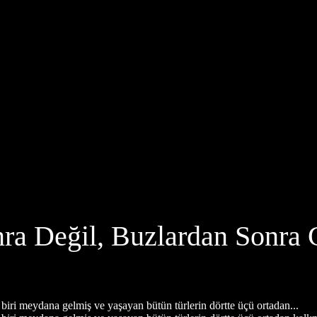
ra Değil, Buzlardan Sonra 
iri meydana gelmiş ve yaşayan bütün türlerin dörtte üçü ortadan...