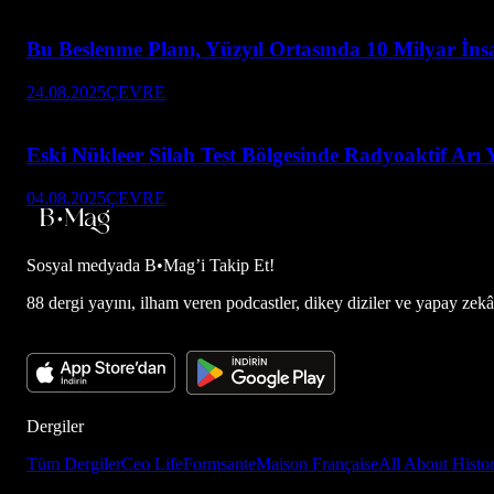
Bu Beslenme Planı, Yüzyıl Ortasında 10 Milyar İnsa
24.08.2025
ÇEVRE
Eski Nükleer Silah Test Bölgesinde Radyoaktif Arı
04.08.2025
ÇEVRE
Sosyal medyada
B•Mag’i Takip Et!
88 dergi yayını, ilham veren podcastler, dikey diziler ve yapay zekâ d
Dergiler
Tüm Dergiler
Ceo Life
Formsante
Maison Française
All About Histo