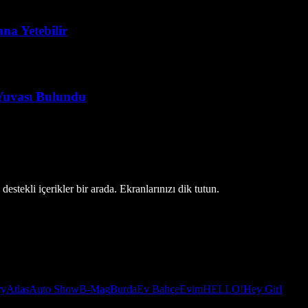
na Yetebilir
 Yuvası Bulundu
estekli içerikler bir arada. Ekranlarınızı dik tutun.
ry
Atlas
Auto Show
B-Mag
Burda
Ev Bahçe
Evim
HELLO!
Hey Girl