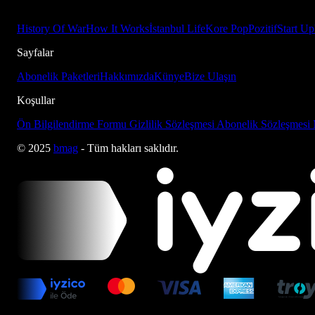
History Of War
How It Works
İstanbul Life
Kore Pop
Pozitif
Start Up
Sayfalar
Abonelik Paketleri
Hakkımızda
Künye
Bize Ulaşın
Koşullar
Ön Bilgilendirme Formu
Gizlilik Sözleşmesi
Abonelik Sözleşmesi
© 2025
bmag
- Tüm hakları saklıdır.