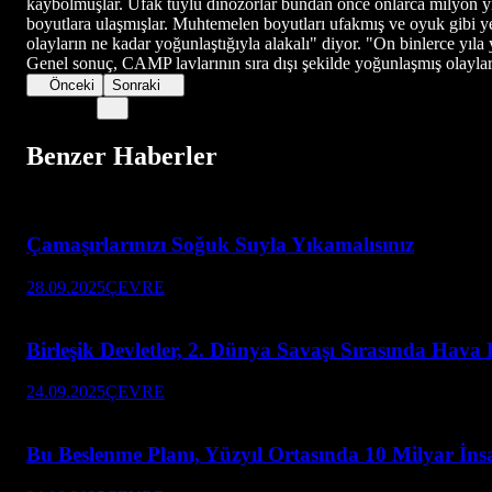
kaybolmuşlar. Ufak tüylü dinozorlar bundan önce onlarca milyon yı
boyutlara ulaşmışlar. Muhtemelen boyutları ufakmış ve oyuk gibi yer
olayların ne kadar yoğunlaştığıyla alakalı" diyor. "On binlerce yıl
Genel sonuç, CAMP lavlarının sıra dışı şekilde yoğunlaşmış olaylar
Önceki
Sonraki
Benzer Haberler
Çamaşırlarınızı Soğuk Suyla Yıkamalısınız
28.09.2025
ÇEVRE
Birleşik Devletler, 2. Dünya Savaşı Sırasında Hav
24.09.2025
ÇEVRE
Bu Beslenme Planı, Yüzyıl Ortasında 10 Milyar İnsa