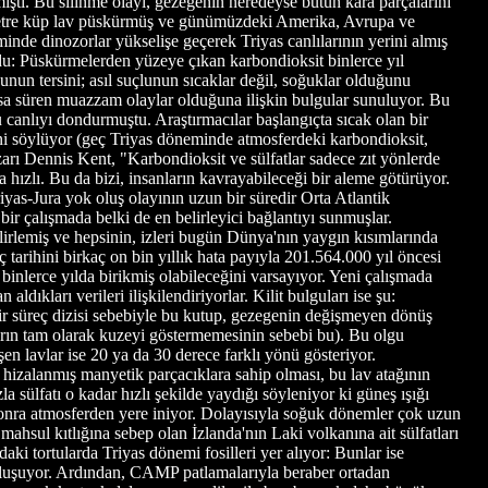
ştı. Bu silinme olayı, gezegenin neredeyse bütün kara parçalarını
lometre küp lav püskürmüş ve günümüzdeki Amerika, Avrupa ve
inde dinozorlar yükselişe geçerek Triyas canlılarının yerini almış
du: Püskürmelerden yüzeye çıkan karbondioksit binlerce yıl
unun tersini; asıl suçlunun sıcaklar değil, soğuklar olduğunu
kısa süren muazzam olaylar olduğuna ilişkin bulgular sunuluyor. Bu
canlıyı dondurmuştu. Araştırmacılar başlangıçta sıcak olan bir
ini söylüyor (geç Triyas döneminde atmosferdeki karbondioksit,
ı Dennis Kent, "Karbondioksit ve sülfatlar sadece zıt yönlerde
a hızlı. Bu da bizi, insanların kavrayabileceği bir aleme götürüyor.
yas-Jura yok oluş olayının uzun bir süredir Orta Atlantik
r çalışmada belki de en belirleyici bağlantıyı sunmuşlar.
lirlemiş ve hepsinin, izleri bugün Dünya'nın yaygın kısımlarında
 tarihini birkaç on bin yıllık hata payıyla 201.564.000 yıl öncesi
inlerce yılda birikmiş olabileceğini varsayıyor. Yeni çalışmada
ları verileri ilişkilendiriyorlar. Kilit bulguları ise şu:
r süreç dizisi sebebiyle bu kutup, gezegenin değişmeyen dönüş
ların tam olarak kuzeyi göstermemesinin sebebi bu). Bu olgu
şen lavlar ise 20 ya da 30 derece farklı yönü gösteriyor.
 hizalanmış manyetik parçacıklara sahip olması, bu lav atağının
sülfatı o kadar hızlı şekilde yaydığı söyleniyor ki güneş ışığı
 sonra atmosferden yere iniyor. Dolayısıyla soğuk dönemler çok uzun
hsul kıtlığına sebep olan İzlanda'nın Laki volkanına ait sülfatları
i tortularda Triyas dönemi fosilleri yer alıyor: Bunlar ise
en oluşuyor. Ardından, CAMP patlamalarıyla beraber ortadan