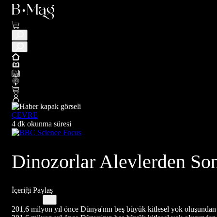
ÇEVRE
4 dk okunma süresi
Dinozorlar Alevlerden Son
İçeriği Paylaş
201,6 milyon yıl önce Dünya'nın beş büyük kitlesel yok oluşundan b