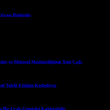
 Yuvası Bulundu
nler ve Mineral Madenciliğinin Yeni Çağı
l Taklit Ettiğini Keşfediyor
 Bir Uçak Gemisini Kaldırabilir