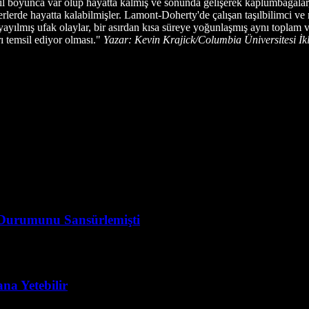
l boyunca var olup hayatta kalmış ve sonunda gelişerek kaplumbağalar,
lerde hayatta kalabilmişler. Lamont-Doherty'de çalışan taşılbilimci ve 
a yayılmış ufak olaylar, bir asırdan kısa süreye yoğunlaşmış aynı topl
ı temsil ediyor olması."
Yazar: Kevin Krajick/Columbia Üniversitesi İk
a Durumunu Sansürlemişti
na Yetebilir