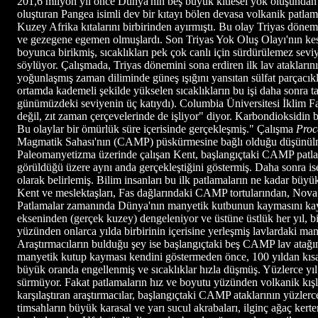
201,6 milyon yıl önce Dünya'nın beş büyük kitlesel yok oluşundan b
oluşturan Pangea isimli dev bir kıtayı bölen devasa volkanik pat
Kuzey Afrika kıtalarını birbirinden ayırmıştı. Bu olay Triyas dönem
ve gezegene egemen olmuşlardı. Son Triyas Yok Oluş Olayı'nın kesin
boyunca birikmiş, sıcaklıkları pek çok canlı için sürdürülemez seviy
söylüyor. Çalışmada, Triyas dönemini sona erdiren ilk lav atakların
yoğunlaşmış zaman diliminde güneş ışığını yansıtan sülfat parçacık
ortamda kademeli şekilde yükselen sıcaklıkların bu işi daha sonra 
günümüzdeki seviyenin üç katıydı). Columbia Üniversitesi İklim F
değil, zıt zaman çerçevelerinde de işliyor" diyor. Karbondioksidin bi
Bu olaylar bir ömürlük süre içerisinde gerçekleşmiş." Çalışma
Proc
Magmatik Sahası'nın (CAMP) püskürmesine bağlı olduğu düşünülmüştü.
Paleomanyetizma üzerinde çalışan Kent, başlangıçtaki CAMP patlamal
görüldüğü üzere aynı anda gerçekleştiğini göstermiş. Daha sonra ise 
olarak belirlemiş. Bilim insanları bu ilk patlamaların ne kadar bü
Kent ve meslektaşları, Fas dağlarındaki CAMP tortularından, Nova Sc
Patlamalar zamanında Dünya'nın manyetik kutbunun kaymasını kayıt
ekseninden (gerçek kuzey) dengeleniyor ve üstüne üstlük her yıl, b
yüzünden onlarca yılda birbirinin içerisine yerleşmiş lavlardaki man
Araştırmacıların bulduğu şey ise başlangıçtaki beş CAMP lav atağın
manyetik kutup kayması kendini göstermeden önce, 100 yıldan kısa sü
büyük oranda engellenmiş ve sıcaklıklar hızla düşmüş. Yüzlerce yıl
sürmüyor. Fakat patlamaların hız ve boyutu yüzünden volkanik kışlar
karşılaştıran araştırmacılar, başlangıçtaki CAMP ataklarının yüzle
timsahların büyük karasal ve yarı sucul akrabaları, ilginç ağaç ker