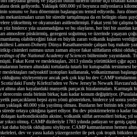
iri meydana gelmiş ve yaşayan bütün türlerin dörtte üçü ortadan kalkmı
lamalara denk geliyordu. Yaklaşık 600.000 yıl boyunca milyonlarca ki
inin sonunu ve Jura döneminin başlangıcını temsil ediyordu. Jura dönem
 mekanizmaları uzun bir süredir tartışılmışsa da en belirgin olanı şuy
elere yükseltmiş ve okyanusları asitlendirmişti. Fakat yeni bir çalışma b
ın yüz binlerce yıla uzanmadığına ve bu olayların, her biri bir asırdan 
ları atmosfere püskürmüş, gezegeni soğutmuş ve üzerinde yaşayan çoğu 
tamamlamış olabileceğini fakat en büyük zararı volkanik kışların verdiğ
akültesi Lamont-Doherty Dünya Rasathanesinde çalışan baş makale yazar
rikip cisimleri ısıtması uzun zaman alıyor fakat sülfatların etkisi oldukç
eedings of the National Academy of Sciences
bülteninde yayımlandı. Tri
 Fakat Kent ve meslektaşları, 2013 yılında yürüttükleri çığır açıcı bi
arının hemen altındaki tortularda tutarlı bir kutupsallık tersinmesi be
meslektaşları radyoaktif izotopları kullanarak, volkanizmanın başlangıç
yük olduğunu söyleyemiyor ancak pek çok kişi bu dev CAMP tortularının b
otia'daki Fundy Körfezi'nden ve New Jersey'in Newark Havzası'ndan aldık
 altına alan kayalardaki manyetik parçacık hizalanmaları. Karmaşık bi
ir derecenin onda birinin birkaç katı kadar konum değiştiriyor. (Pusula
yetik parçacıkların hepsi aynı yönü gösterirken, binlerce yıl sonra yerle
ın yaklaşık 40.000 yıla yayılmış olması. Bunların her birinin tek yönde
rede ortaya çıktığına işaret ediyor. Bu dev püskürmelerin o kadar fazla 
 dolaşan karbondioksidin aksine, volkanik sülfat aerosolleri birkaç yıl
 yıkıcı olmuş. CAMP dizileriyle 1783 yılında patlayan ve geniş çapta ma
rce kat daha büyük olduğunu söylüyor. CAMP katmanlarının hemen altındak
tenkeleleri, dev ve yassı kafalı yüzergezerler ile pek çok tropik bitkid