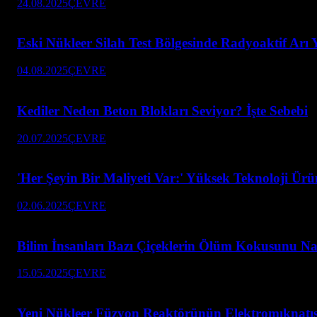
24.08.2025
ÇEVRE
Eski Nükleer Silah Test Bölgesinde Radyoaktif Arı
04.08.2025
ÇEVRE
Kediler Neden Beton Blokları Seviyor? İşte Sebebi
20.07.2025
ÇEVRE
'Her Şeyin Bir Maliyeti Var:' Yüksek Teknoloji Ürü
02.06.2025
ÇEVRE
Bilim İnsanları Bazı Çiçeklerin Ölüm Kokusunu Nası
15.05.2025
ÇEVRE
Yeni Nükleer Füzyon Reaktörünün Elektromıknatısı