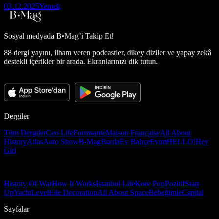
03.12.2025
Yemek
Sosyal medyada
B•Mag’i Takip Et!
88 dergi yayını, ilham veren podcastler, dikey diziler ve yapay zekâ
destekli içerikler bir arada. Ekranlarınızı dik tutun.
Dergiler
Tüm Dergiler
Ceo Life
Formsante
Maison Française
All About
History
Atlas
Auto Show
B-Mag
Burda
Ev Bahçe
Evim
HELLO!
Hey
Girl
History Of War
How It Works
İstanbul Life
Kore Pop
Pozitif
Start
Up
Yacht
Level
Elle Decoration
All About Space
Bebeğimle
Capital
Sayfalar