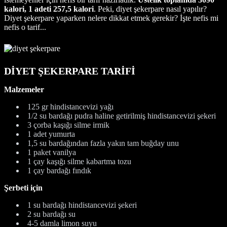
kalori, 1 adeti 257,5 kalori
. Peki, diyet şekerpare nasıl yapılır?
Diyet şekerpare yaparken nelere dikkat etmek gerekir? İşte nefis mi
nefis o tarif...
DİYET ŞEKERPARE TARİFİ
Malzemeler
125 gr hindistancevizi yağı
1/2 su bardağı pudra haline getirilmiş hindistancevizi şekeri
3 çorba kaşığı silme irmik
1 adet yumurta
1,5 su bardağından fazla yakın tam buğday unu
1 paket vanilya
1 çay kaşığı silme kabartma tozu
1 çay bardağı fındık
Şerbeti için
1 su bardağı hindistancevizi şekeri
2 su bardağı su
4-5 damla limon suyu