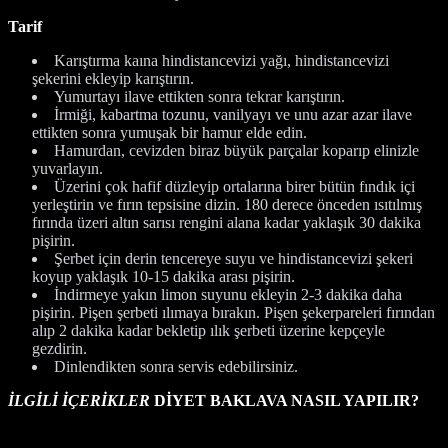
Tarif
Karıştırma kaına hindistancevizi yağı, hindistancevizi
şekerini ekleyip karıştırın.
Yumurtayı ilave ettikten sonra tekrar karıştırın.
İrmiği, kabartma tozunu, vanilyayı ve unu azar azar ilave
ettikten sonra yumuşak bir hamur elde edin.
Hamurdan, cevizden biraz büyük parçalar koparıp elinizle
yuvarlayın.
Üzerini çok hafif düzleyip ortalarına birer bütün fındık içi
yerleştirin ve fırın tepsisine dizin. 180 derece önceden ısıtılmış
fırında üzeri altın sarısı rengini alana kadar yaklaşık 30 dakika
pişirin.
Şerbet için derin tencereye suyu ve hindistancevizi şekeri
koyup yaklaşık 10-15 dakika arası pişirin.
İndirmeye yakın limon suyunu ekleyin 2-3 dakika daha
pişirin. Pişen şerbeti ılımaya bırakın. Pişen şekerpareleri fırından
alıp 2 dakika kadar bekletip ılık şerbeti üzerine kepçeyle
gezdirin.
Dinlendikten sonra servis edebilirsiniz.
İLGİLİ İÇERİKLER
DİYET BAKLAVA NASIL YAPILIR?