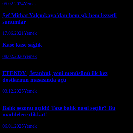
05.02.2024
Yemek
Şef Mithat Yalçınkaya'dan hem şık hem lezzetli
sunumlar
17.06.2021
Yemek
Kase kase sağlık
08.02.2020
Yemek
EFENDY | İstanbul, yeni menüsünü ilk kez
dostlarının masasında açtı
03.12.2025
Yemek
Balık sezonu açıldı! Taze balık nasıl seçilir? Bu
maddelere dikkat!
06.01.2025
Yemek