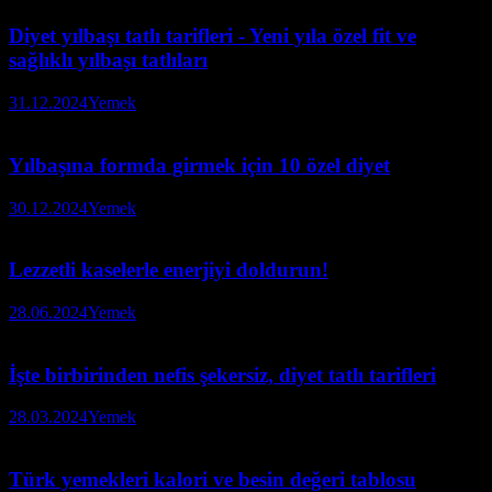
Diyet yılbaşı tatlı tarifleri - Yeni yıla özel fit ve
sağlıklı yılbaşı tatlıları
31.12.2024
Yemek
Yılbaşına formda girmek için 10 özel diyet
30.12.2024
Yemek
Lezzetli kaselerle enerjiyi doldurun!
28.06.2024
Yemek
İşte birbirinden nefis şekersiz, diyet tatlı tarifleri
28.03.2024
Yemek
Türk yemekleri kalori ve besin değeri tablosu