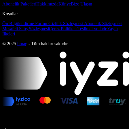
Abonelik Paketleri
Hakkımızda
Künye
Bize Ulaşın
Koşullar
Ön Bilgilendirme Formu
Gizlilik Sözleşmesi
Abonelik Sözleşmesi
Mesafeli Satış Sözleşmesi
Çerez Politikası
Teslimat ve İade
Yayın
İlkeleri
© 2025
bmag
- Tüm hakları saklıdır.