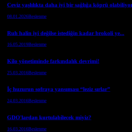
Ceviz yaşlılıkta daha iyi bir sağlığa köprü olabiliyo
08.01.2026
Beslenme
Ruh halin iyi değilse istediğin kadar brokoli ye...
16.05.2019
Beslenme
Kilo yönetiminde farkındalık devrimi!
25.03.2016
Beslenme
İç huzurun sofraya yansıması “leziz sırlar”
24.03.2016
Beslenme
GDO'lardan kurtulabilecek miyiz?
16.03.2016
Beslenme