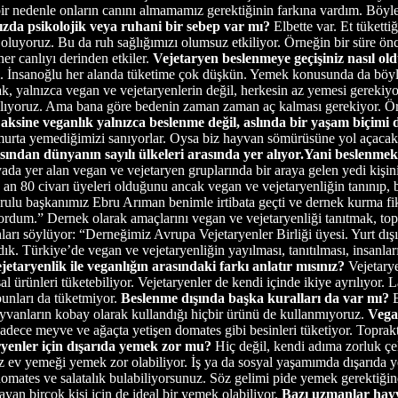
 nedenle onların canını almamamız gerektiğinin farkına vardım. Böylec
nızda psikolojik veya ruhani bir sebep var mı?
Elbette var. Et tükett
 oluyoruz. Bu da ruh sağlığımızı olumsuz etkiliyor. Örneğin bir süre önc
her canlıyı derinden etkiler.
Vejetaryen beslenmeye geçişiniz nasıl ol
 İnsanoğlu her alanda tüketime çok düşkün. Yemek konusunda da böyle,
ak, yalnızca vegan ve vejetaryenlerin değil, herkesin az yemesi gereki
 kalıyoruz. Ama bana göre bedenin zaman zaman aç kalması gerekiyor.
aksine veganlık yalnızca beslenme değil, aslında bir yaşam biçimi 
murta yemediğimizi sanıyorlar. Oysa biz hayvan sömürüsüne yol açacak,
ısından dünyanın sayılı ülkeleri arasında yer alıyor.Yani beslenme
da yer alan vegan ve vejetaryen gruplarında bir araya gelen yedi kişi
 an 80 civarı üyeleri olduğunu ancak vegan ve vejetaryenliğin tanınıp,
kurulu başkanımız Ebru Arıman benimle irtibata geçti ve dernek kurma f
yordum.” Dernek olarak amaçlarını vegan ve vejetaryenliği tanıtmak, to
ları söylüyor: “Derneğimiz Avrupa Vejetaryenler Birliği üyesi. Yurt dışın
dık. Türkiye’de vegan ve vejetaryenliğin yayılması, tanıtılması, insanla
jetaryenlik ile veganlığın arasındaki farkı anlatır mısınız?
Vejetarye
l ürünleri tüketebiliyor. Vejetaryenler de kendi içinde ikiye ayrılıyor. 
bunları da tüketmiyor.
Beslenme dışında başka kuralları da var mı?
E
 hayvanların kobay olarak kullandığı hiçbir ürünü de kullanmıyoruz.
Vegan
adece meyve ve ağaçta yetişen domates gibi besinleri tüketiyor. Toprakt
yenler için dışarıda yemek zor mu?
Hiç değil, kendi adıma zorluk ç
 ev yemeği yemek zor olabiliyor. İş ya da sosyal yaşamımda dışarıda 
domates ve salatalık bulabiliyorsunuz. Söz gelimi pide yemek gerektiği
yan birçok kişi için de ideal bir yemek olabiliyor.
Bazı uzmanlar hayv