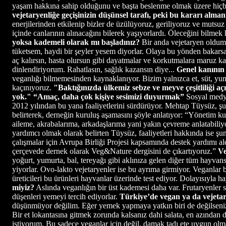
yaşam hakkına sahip olduğunu ve başta beslenme olmak üzere hiçbir
vejetaryenliğe geçişinizin düşünsel tarafı, peki bu kararı alma
enerjilerinden etkilenip bizler de üzülüyoruz, geriliyoruz ve mutsuz
içinde canlarının alınacağını bilerek yaşıyorlardı. Öleceğini bilmek 
yoksa kademeli olarak mı başladınız?
Bir anda vejetaryen oldum.
tüketsem, haydi bir şeyler yesem diyorlar. Olaya bu yönden bakars
aç kalırsın, hasta olursun gibi dayatmalar ve korkutmalara maruz
dinlendiriyorum. Rahatlasın, sağlık kazansın diye...
Genel kanının 
veganlığı bilmemesinden kaynaklanıyor. Bizim yalnızca et, süt, yu
kaçınıyoruz.
"Baktığınızda ülkemiz sebze ve meyve çeşitliliği aç
yok."
“Amaç, daha çok kişiye sesimizi duyurmak”
Sosyal medya
2012 yılından bu yana faaliyetlerini sürdürüyor. Mehtap Tüysüz, şu
belirterek, derneğin kuruluş aşamasını şöyle anlatıyor: “Yönetim 
aileme, akrabalarıma, arkadaşlarıma yani yakın çevreme anlatabili
yardımcı olmak olarak belirten Tüysüz, faaliyetleri hakkında ise şun
çalışmalar için Avrupa Birliği Projesi kapsamında destek yardımı al
çerçevede dernek olarak Veg&Nature dergisini de çıkartıyoruz.”
Ve
yoğurt, yumurta, bal, tereyağı gibi aklınıza gelen diğer tüm hayvansa
yiyorlar. Ovo-lakto vejetaryenler ise bu ayrıma girmiyor. Veganlar 
üreticileri bu ürünleri hayvanlar üzerinde test ediyor. Dolayısıyla
miyiz?
Aslında veganlığın bir üst kademesi daha var. Frutaryenler s
düşenleri yemeyi tercih ediyorlar.
Türkiye’de vegan ya da vejetar
düşünmüyor değilim. Eğer yemek yapmaya yatkın biri de değilseniz
Bir et lokantasına gitmek zorunda kalsanız dahi salata, en azından 
istiyorum. Bu sadece veganlar için değil, damak tadı ete uygun olma