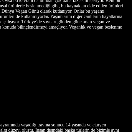
 Oysa iki kavram da bundan çok daha fazlasını içeriyor. Belli bir
nsal ürünlerle beslenmediği gibi, bu kaynaktan elde edilen ürünleri
hi Dünya Vegan Günü olarak kutlanıyor. Onlar bu yaşamı
ünleri de kullanmıyorlar. Yaşamlarını diğer canlıların hayatlarına
ye çalışıyor. Türkiye’de sayıları günden güne artan vegan ve
 bu konuda bilinçlendirmeyi amaçlıyor. Veganlık ve vegan beslenme
bayramında yaşadığı travma sonucu 14 yaşında vejetaryen
lgı düzeyi oluştu. İnsan dışındaki başka türlerin de bizimle aynı