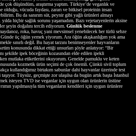
e çok düşündüm, araştırma yaptım. Türkiye’de veganlık ve
ne olduğu, vücuda faydası, zararı ve bitkisel proteinin insan
ilirim. Bu da sanırım süt, peynir gibi yağlı ürünleri almayı
yılda hiçbir sağlık sorunu yaşamadım. Bazı vejetaryenlerin aksine
er şeyin doğalını tercih ediyorum.
Günlük beslenme
, maydanoz, roka, havuç yani mevsimsel yenebilecek her türlü sebze
siniz. Günde üç öğün yemek yiyorum. Ara öğün akışkanlığım yok ama
kle sınırlı değil. Bu hayat tarzını benimseyenler hayvanların
üketim konusunda dikkat ettiği unsurları şöyle anlatıyor: “Bir
ı şekilde ipek böceğinin kozasından elde edilen ipekli
arken mutlaka etiketlerini okuyorum. Genelde pamuklu ve keten
 konusunda kozmetik ürün seçimi de çok önemli. Çünkü sivil toplum
ıkça kullandığımız birtakım sabunlar dahi hayvanlar üzerinde test
 taşıyor. Tüysüz, geçmişte zor ulaşılsa da bugün artık başta İstanbul
rmek isteyen TVD ise veganlar için uygun olan ürünlerin üstüne
ayrımın yapılmasıyla tüm veganların kendileri için uygun ürünlere