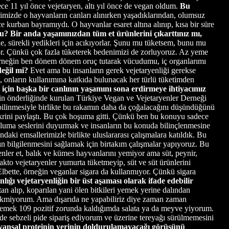
e 11 yıl önce vejetaryen, altı yıl önce de vegan oldum.
Bu
iğimizde o hayvanların canları alınırken yaşadıklarından, olumsuz
e kurban bayramıydı. O hayvanlar esaret altına alınıp, kısa bir süre
du? Bir anda yaşamınızdan tüm et ürünlerini çıkarttınız mı,
 sürekli yedikleri için acıkıyorlar. Şunu mu tüketsem, bunu mu
yor. Çünkü çok fazla tüketerek bedenimizi de zorluyoruz. Az yeme
 Örneğin ben dönem dönem oruç tutarak vücudumu, iç organlarımı
değil mi?
Evet ama bu insanların gerek vejetaryenliği gerekse
 onların kullanımına katkıda bulunacak her türlü tüketimden
k için başka bir canlının yaşamını sona erdirmeye ihtiyacımız
nin önderliğinde kurulan Türkiye Vegan ve Vejetaryenler Derneği
 bilinmesiyle birlikte bu rakamın daha da çoğalacağını düşündüğünü
ikrini paylaştı. Bu çok hoşuma gitti. Çünkü ben bu konuyu sadece
pluma seslerini duyurmak ve insanların bu konuda bilinçlenmesine
daki emsallerimizle birlikte uluslararası çalışmalara katıldık. Bu
rın bilgilenmesini sağlamak için birtakım çalışmalar yapıyoruz. Bu
nler et, balık ve kümes hayvanlarını yemiyor ama süt, peynir,
Lakto vejetaryenler yumurta tüketmeyip, süt ve süt ürünlerini
lbette, örneğin veganlar sigara da kullanmıyor. Çünkü sigara
lığı vejetaryenliğin bir üst aşaması olarak ifade edebilir
an alıp, koparılan yani ölen bitkileri yemek yerine dalından
ekmiyorum. Ama dışarıda ne yapabiliriz diye zaman zaman
yemek 109 pozitif zorunda kaldığımda salata ya da meyve yiyorum.
nde sebzeli pide sipariş ediyorum ve üzerine tereyağı sürülmemesini
ansal proteinin yerinin doldurulamayacağı görüşünü