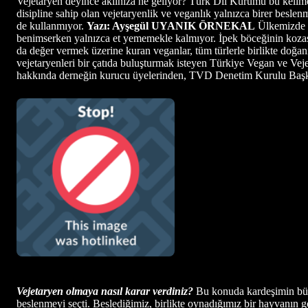
Vejetaryen deyince aklınıza ne geliyor? Türk Dil Kurumu bu kelimey
disipline sahip olan vejetaryenlik ve veganlık yalnızca birer besle
de kullanmıyor.
Yazı: Ayşegül UYANIK ÖRNEKAL
Ülkemizde v
benimserken yalnızca et yememekle kalmıyor. İpek böceğinin kozasın
da değer vermek üzerine kuran veganlar, tüm türlerle birlikte doğan
vejetaryenleri bir çatıda buluşturmak isteyen Türkiye Vegan ve Ve
hakkında derneğin kurucu üyelerinden, TVD Denetim Kurulu Başka
Vejetaryen olmaya nasıl karar verdiniz?
Bu konuda kardeşimin büyü
beslenmeyi seçti. Beslediğimiz, birlikte oynadığımız bir hayvanın g