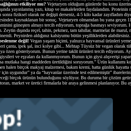
ağlığınızı etkiliyor mu?
Vejetaryen olduğum günlerde bu konu üzerind
rt dışında yayınlanmış yazı, kitap ve makalelerden faydalandım. Proteinin 
nra fiziksel olarak ne değişti derseniz, 4-5 kilo kadar zayıfladım diyeb
mesinden kaynaklanan bir sonuç. Vejetaryen olmamdan bu yana geçen 11 
aminini güneşten almayı tercih ediyorum, toprağa basmayı seviyorum. H
. Zeytin dışında reçel, tahin, pekmez, tam tahıllar, marmelat ile marul
k önemli. Peynirden aldığınız kalsiyumu bütün yeşilliklerden alabilir
beslenme değil!
Vegan yaşam biçimi, yalnızca hayvansal ürünleri yememe
Deri çanta, ipek şal, inci kolye gibi... Mehtap Tüysüz bir vegan olarak t
ya özen gösteriyorum. Bunun yerine taklit ürünleri tercih ediyorum. Ayn
iysileri ve eşyaları da kullanmıyorum. Bunun için giysi alışverişi yap
 yoksa mutlaka hangi maddeden üretildiğini soruyorum.” Ürün kullanımı
en halen birçok makyaj malzemesi, bakım kremi, hatta günlük hayatta s
r için uygundur” ya da “hayvanlar üzerinde test edilmemiştir” ibarelerini
ileceği birçok ürünün bulunduğunu söylüyor. Bu duruma bir çözüm geti
toran, market ve üretici firmalarla bir araya gelinmesi planlanıyor. Bu 