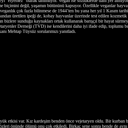
i “etyemez” olarak tanımlıyor. Vegan ise sözlüklerde dahi yer almıyor.
nme biçimini değil, yaşamın bütününü kapsıyor. Özellikle veganlar hayva
eganlık çok fazla bilinmese de 1944’ten bu yana her yıl 1 Kasım tari
dan üretilen ipeği de, kobay hayvanlar üzerinde test edilen kozmetik ür
ın bizlere sunduğu kaynakları ortak kullanarak barışçıl bir hayat sürme
jetaryenler Derneği (TVD) ise kendilerini daha iyi ifade edip, toplumu
nı Mehtap Tüysüz sorularımızı yanıtladı.
k etkisi var. Kız kardeşim benden önce vejetaryen oldu. Bir kurban 
özleri önünde ölümü onu çok etkiledi. Birkaç sene sonra bende de aynı a