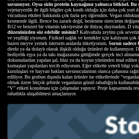
savunuyor. Oysa sizin protein kaynağınız yalnızca bitkisel. Bu s
vejetaryenlik ile ilgili bilgiler çok kısıtlı olduğu için daha çok yu
vücuduna etkileri hakkında çok fazla şey öğrendim. Vegan olduktan so
kesmemle ilgili. Bence bu zararlı değil, beslenme sürecimin değiş
B12 ve benzeri bir vitamin takviyesine de ihtiyaç duymadım. D vit
düzeninizden söz edebilir misiniz?
Kahvaltıda zeytini çok severim
ve yeşilliği yiyorum. Fiziksel sağlık ve kemikler için kalsiyum ço
bazen meyve yemek istersem aralarda tüketiyorum.
Sorun sadece 
direkt ya da dolaylı olarak ilişkili olduğu ürünleri de kullanmıyor. 
hediyelik eşya ya da takı mağazasına gittiğimde gerçek inci almama
dokumalardan yapılan şal, bluz ya da koyun yününden imal edilen g
kumaştan yapılanları tercih ediyorum. Eğer etikette yeterli bilgi
kuruluşları ve hayvan hakları savunucularının olanca çabasına rağm
ediliyor. Bu grubun dışında kalan ürünler ise etiketlerinde “veganla
olmak üzere birçok şehirde veganların gönül rahatlığıyla kullanab
“V” etiketi konulması için çalışmalar yapıyor. Proje kapsamında res
rahatlıkla ulaşabilmesi amaçlanıyor.