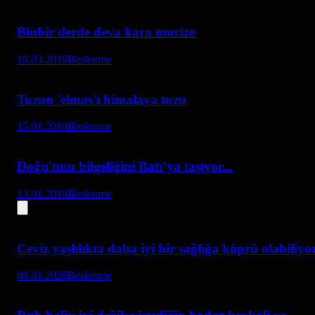
Binbir derde deva kara mucize
16.03.2016
Beslenme
Tuzun 'elmas'ı himalaya tuzu
15.01.2016
Beslenme
Doğu'nun bilgeliğini Batı’ya taşıyor...
13.01.2016
Beslenme
Ceviz yaşlılıkta daha iyi bir sağlığa köprü olabiliyo
08.01.2026
Beslenme