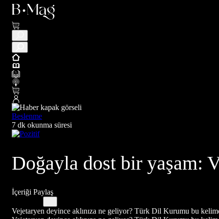
Beslenme
7 dk okunma süresi
Doğayla dost bir yaşam: 
İçeriği Paylaş
Vejetaryen deyince aklınıza ne geliyor? Türk Dil Kurumu bu kelimey