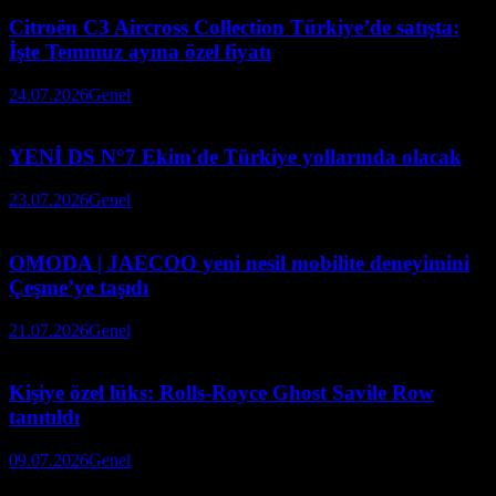
Citroën C3 Aircross Collection Türkiye’de satışta:
İşte Temmuz ayına özel fiyatı
24.07.2026
Genel
YENİ DS N°7 Ekim'de Türkiye yollarında olacak
23.07.2026
Genel
OMODA | JAECOO yeni nesil mobilite deneyimini
Çeşme’ye taşıdı
21.07.2026
Genel
Kişiye özel lüks: Rolls-Royce Ghost Savile Row
tanıtıldı
09.07.2026
Genel