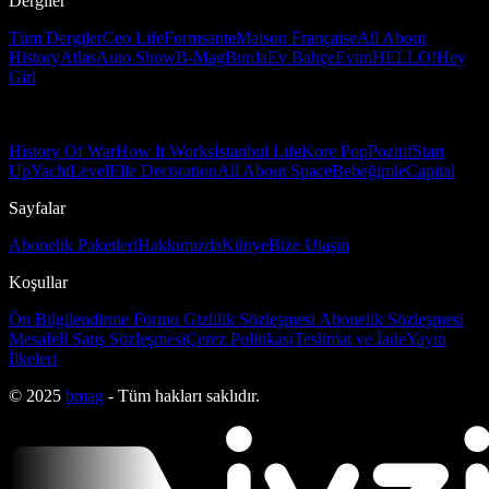
Dergiler
Tüm Dergiler
Ceo Life
Formsante
Maison Française
All About
History
Atlas
Auto Show
B-Mag
Burda
Ev Bahçe
Evim
HELLO!
Hey
Girl
History Of War
How It Works
İstanbul Life
Kore Pop
Pozitif
Start
Up
Yacht
Level
Elle Decoration
All About Space
Bebeğimle
Capital
Sayfalar
Abonelik Paketleri
Hakkımızda
Künye
Bize Ulaşın
Koşullar
Ön Bilgilendirme Formu
Gizlilik Sözleşmesi
Abonelik Sözleşmesi
Mesafeli Satış Sözleşmesi
Çerez Politikası
Teslimat ve İade
Yayın
İlkeleri
© 2025
bmag
- Tüm hakları saklıdır.