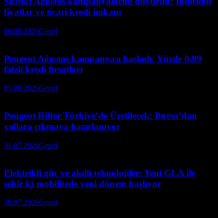
Suzuki Ağustos kampanyalarını duyurdu: İndirimli
fiyatlar ve ticari kredi imkanı
06.08.2026
Genel
Peugeot Ağustos kampanyası başladı: Yüzde 0,99
faizli kredi fırsatları
05.08.2026
Genel
Peugeot Rifter Türkiye’de Üretilecek: Bursa’dan
yollara çıkmaya hazırlanıyor
31.07.2026
Genel
Elektrikli güç ve akıllı teknolojiler: Yeni GLA ile
şehir içi mobilitede yeni dönem başlıyor
30.07.2026
Genel