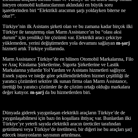
isteyen otomobil kullanıcılarının aklındaki en büyük soru
işaretlerinden biri “Elektrikli aracımın şarjı yoldayken biterse ne
olur?”.
Türkiye’nin ilk Asistans şirketi olan ve bu zamana kadar birçok ilki
Türkiye ile tanıştırmış olan Marm Assistance’ın bu “olası aksi
durum” için yenilikçi bir çözümü var. Elektrikli aracı çekiciye
yüklemeden, yerini değiştirmeden yola devamını sağlayan
m-şarj
hizmeti artık Türkiye yollarında.
Marm Assistance Türkiye’de en bilinen Otomobil Markalarına, Filo
ve Araç Kiralama Şirketlerine, Sigorta Şirketlerine ve Lastik
Markalarına yıllardır Yol Yardım ve Asistans hizmetleri sağlıyor.
Esnek yapısı ve isteğe göre şekillendirilebilen hizmet çeşitliliği ile
yaratıcı çözümleri sektöre ilk sunan firma olan Marm Assistance,
ürettiği bu yaratıcı çözümler ile de çözüm ortağı olduğu markalara
değer katıyor.
m-şarj
da bu hizmetlerden biri.
Dünyada giderek yaygınlaşan elektrikli araçların Türkiye’de de
yaygınlaşabilmesi için bazı ön koşullara ihtiyaç var. Bunlardan ilki
Türkiye’ye yeterli sayıda elektrikli aracın üreticiler tarafından
getirilmesi veya Türkiye’de üretilmesi, bir diğeri ise bu araçları şarj
edecek istasyonların sayısının artırılması.