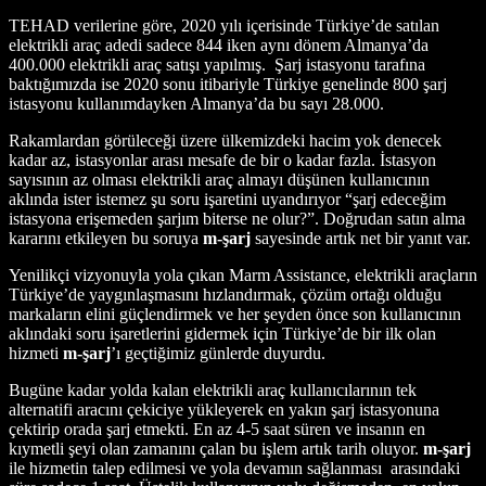
TEHAD verilerine göre, 2020 yılı içerisinde Türkiye’de satılan
elektrikli araç adedi sadece 844 iken aynı dönem Almanya’da
400.000 elektrikli araç satışı yapılmış.
Şarj istasyonu tarafına
baktığımızda ise 2020 sonu itibariyle Türkiye genelinde 800 şarj
istasyonu kullanımdayken Almanya’da bu sayı 28.000.
Rakamlardan görüleceği üzere ülkemizdeki hacim yok denecek
kadar az, istasyonlar arası mesafe de bir o kadar fazla. İstasyon
sayısının az olması elektrikli araç almayı düşünen kullanıcının
aklında ister istemez şu soru işaretini uyandırıyor “şarj edeceğim
istasyona erişemeden şarjım biterse ne olur?”. Doğrudan satın alma
kararını etkileyen bu soruya
m-şarj
sayesinde artık net bir yanıt var.
Yenilikçi vizyonuyla yola çıkan Marm Assistance, elektrikli araçların
Türkiye’de yaygınlaşmasını hızlandırmak, çözüm ortağı olduğu
markaların elini güçlendirmek ve her şeyden önce son kullanıcının
aklındaki soru işaretlerini gidermek için Türkiye’de bir ilk olan
hizmeti
m-şarj
’ı geçtiğimiz günlerde duyurdu.
Bugüne kadar yolda kalan elektrikli araç kullanıcılarının tek
alternatifi aracını çekiciye yükleyerek en yakın şarj istasyonuna
çektirip orada şarj etmekti. En az 4-5 saat süren ve insanın en
kıymetli şeyi olan zamanını çalan bu işlem artık tarih oluyor.
m-şarj
ile hizmetin talep edilmesi ve yola devamın sağlanması
arasındaki