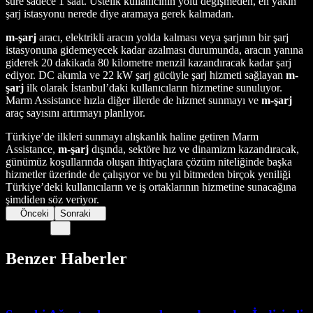
süre sadece 1 saat. Üstelik kullanıcının yolu değişmeden, en yakın
şarj istasyonu nerede diye aramaya gerek kalmadan.
m-şarj
aracı, elektrikli aracın yolda kalması veya şarjının bir şarj
istasyonuna gidemeyecek kadar azalması durumunda, aracın yanına
giderek 20 dakikada 80 kilometre menzil kazandıracak kadar şarj
ediyor. DC akımla ve 22 kW şarj gücüyle şarj hizmeti sağlayan
m-
şarj
ilk olarak İstanbul’daki kullanıcıların hizmetine sunuluyor.
Marm Assistance hızla diğer illerde de hizmet sunmayı ve
m-şarj
araç sayısını artırmayı planlıyor.
Türkiye’de ilkleri sunmayı alışkanlık haline getiren Marm
Assistance,
m-şarj
dışında, sektöre hız ve dinamizm kazandıracak,
günümüz koşullarında oluşan ihtiyaçlara çözüm niteliğinde başka
hizmetler üzerinde de çalışıyor ve bu yıl bitmeden birçok yeniliği
Türkiye’deki kullanıcıların ve iş ortaklarının hizmetine sunacağına
şimdiden söz veriyor.
Önceki
Sonraki
Benzer Haberler