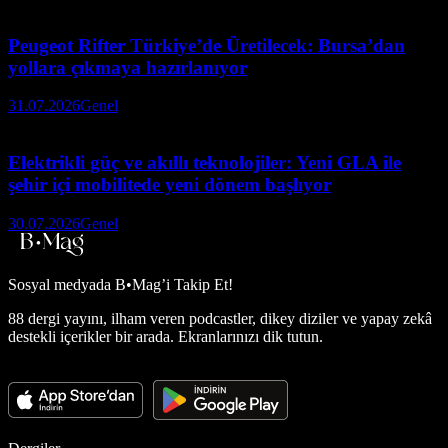
Peugeot Rifter Türkiye’de Üretilecek: Bursa’dan
yollara çıkmaya hazırlanıyor
31.07.2026
Genel
Elektrikli güç ve akıllı teknolojiler: Yeni GLA ile
şehir içi mobilitede yeni dönem başlıyor
30.07.2026
Genel
Sosyal medyada
B•Mag’i Takip Et!
88 dergi yayını, ilham veren podcastler, dikey diziler ve yapay zekâ
destekli içerikler bir arada. Ekranlarınızı dik tutun.