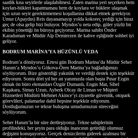
saatlik kısa seyirlerle ulaşılabilmesi. Zaten marina yeri seçerken hem
koyları-bükleri kapatmaması hem de koylara ve büklere ulaşmak
için uzun seyir gerektirmemesi koşullarına dikkat etmek gerekiyor.
Umur (Apaydın) Reis dayanamayıp yolda kokoreç yediği için biraz
geç de olsa gelip bizi buluyor. Myndos’u neta edip, güler yüzlü bir
ekibin yönettiği ön büroya geçiyoruz. Marina sahibi Önder
Karaduman ve Müdür Alp Demirezen ile kahve eşliğinde sohbet iyi
geliyor.
BODRUM MARİNA’YA HÜZÜNLÜ VEDA
Bodrum’a dönüyoruz. Ertesi gün Bodrum Marina’da Müdür Seher
Hanım’a Myndos’u Gökova-Ören Marina’ya bağladığımızı
söylüyorum. Bize gösterdiği yakınlık ve verdiği destek için teşekkür
ediyorum. Sonra dört yıl her an yanımızda olan başta Pınar Ezgin
olmak ön büro elemanları Özgür Dumanlı, Engin Mat, Sibel
Kaşıkara, Simay Uzun, Ayberk Olcay ile Liman ve Müşteri
Hizmetleri Müdürü Mehmet Akince’yi ziyaretle güvenlik, otopark
görevlileri, palamarlar dahil hepsine teşekkür ediyorum.
Dostluğumuzun ve tekrar buluşma umudumuzun süreceğini
söylüyorum.
Seher Hanım’la bir süre dertleşiyoruz. Tekne sahiplerinin
profilindeki, her şeyin para olduğu inancının getirdiği olumsuz
değişimi konuşuyoruz. Gerçek denizcilerin giderek azalması bir