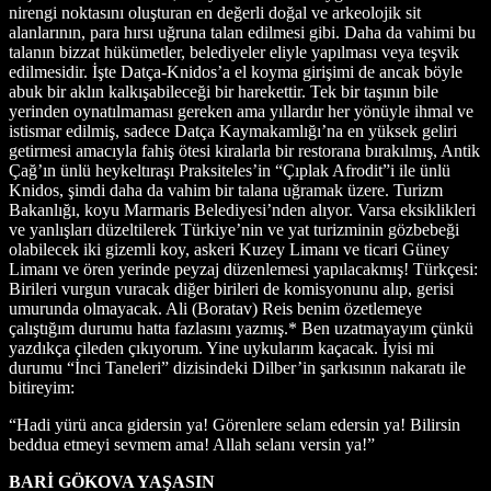
nirengi noktasını oluşturan en değerli doğal ve arkeolojik sit
alanlarının, para hırsı uğruna talan edilmesi gibi. Daha da vahimi bu
talanın bizzat hükümetler, belediyeler eliyle yapılması veya teşvik
edilmesidir. İşte Datça-Knidos’a el koyma girişimi de ancak böyle
abuk bir aklın kalkışabileceği bir harekettir. Tek bir taşının bile
yerinden oynatılmaması gereken ama yıllardır her yönüyle ihmal ve
istismar edilmiş, sadece Datça Kaymakamlığı’na en yüksek geliri
getirmesi amacıyla fahiş ötesi kiralarla bir restorana bırakılmış, Antik
Çağ’ın ünlü heykeltıraşı Praksiteles’in “Çıplak Afrodit”i ile ünlü
Knidos, şimdi daha da vahim bir talana uğramak üzere. Turizm
Bakanlığı, koyu Marmaris Belediyesi’nden alıyor. Varsa eksiklikleri
ve yanlışları düzeltilerek Türkiye’nin ve yat turizminin gözbebeği
olabilecek iki gizemli koy, askeri Kuzey Limanı ve ticari Güney
Limanı ve ören yerinde peyzaj düzenlemesi yapılacakmış! Türkçesi:
Birileri vurgun vuracak diğer birileri de komisyonunu alıp, gerisi
umurunda olmayacak. Ali (Boratav) Reis benim özetlemeye
çalıştığım durumu hatta fazlasını yazmış.* Ben uzatmayayım çünkü
yazdıkça çileden çıkıyorum. Yine uykularım kaçacak. İyisi mi
durumu “İnci Taneleri” dizisindeki Dilber’in şarkısının nakaratı ile
bitireyim:
“Hadi yürü anca gidersin ya! Görenlere selam edersin ya! Bilirsin
beddua etmeyi sevmem ama! Allah selanı versin ya!”
BARİ GÖKOVA YAŞASIN