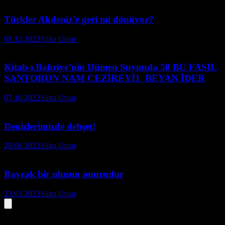
Türkler Akdeniz’e geri mi dönüyor?
08.12.2022
Süha Umar
Kitab-ı Bahriye’nin Dümen Suyunda 50 BU FASIL
SANTORON NAM CEZİREYİ1 BEYAN İDER
07.10.2022
Süha Umar
Denizlerimizde dehşet!
29.08.2022
Süha Umar
Bayrak bir ulusun onurudur
23.03.2022
Süha Umar