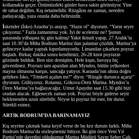
kollamakla geçer. Önümüzdeki günler hava sakin görünüyor. Yine
de rahat değilim. Kış netamelidir. Rüzgârın ne zaman, nereden
patlayacağı, yaza oranla daha belirsizdir.
İ
skender (İsko) Aruoba’yı arayıp, “Hazır ol” diyorum. “Yarın seyre
çıkıyoruz.” Fazla zamanımız yok. İyi de acelemiz ne? Şunun
şurasında yılbaşına üç gün kalmış! Yakıt ikmali yapıp, 27 Aralık’ta
saat 10.30’da Milta Bodrum Marina’dan palamar çözdük. Marina’ya
gelinceye kadar yaprak kıpırdamıyordu. Limandan çıkarken poyraz
başladı. Birkaç dakika sonra kendimizi, 26-28 knot poyrazın
gözünde bulduk. Ben size demiştim. Hele kışın, havaya hiç
güvenilmez. Poyrazı tam apazdan alan Myndos, bütün yelkenleri
mayna olmasına karşın, sancağa yatıyor. Karaada’nın altına doğru
gelirken İsko, “Trinketi açalım mı?” diyor. “Rüzgâr durunca açarız”
diyorum. Gülüyoruz. Rotamız, Gökova-Ören Marina. Myndos’u
Ören Marina’ya bağlayacağız. Umur Apaydın saat 15.30 gibi bizi
oradan alacak. Eğlenecek zaman yok. Poyraz böyle giderse seyir
beklenenden uzun sürebilir. Neyse ki poyraz bir eser, bir durur.
Sürekli esmez.
ARTIK BODRUM’DA BARINAMAYIZ
Kış seyrine çıkmak bana keyif verse de bu kez durum farklı. Milta
Bodrum Marina’da sözleşmemiz bitiyor. İki gün önce Yeni Yıl
Partisi’nde davetlisi olduğumuz Marina Müdürü Sayın Seher Çalı,