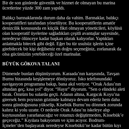
Bir de son günlerde güvenlik ve hizmet de olmayan bu marina
ücretlerine yüzde 300 zam yapıldı.
Balıkçı barınaklarında durum daha da vahim. Barınaklar, balıkçı
kooperatifleri tarafından yönetiliyor. Bu kooperatiflerin amatör
denizcilik konusunda en küçük fikri olmayan yöneticileri, köylüsü
olan kooperatif üyelerine sağladıkları çeşitli avantajlar sayesinde,
neredeyse ölünceye kadar başkan olarak kalıyorlar. Yaptıkları
anlatmakla bitecek gibi değil. Eğer bu tür usulsüz işlerin içine
girebilecek bir kişi değilseniz en doğru seçeneğiniz, zorlanarak da
olsa gücünüzün yetebileceği özel marinalar.
BÜYÜK GÖKOVA TALANI
Dümende bunları düşünüyorum. Karaada’nın karşısında, Tavşan
Burnu hizasında keşişlemeye dönüyoruz. İsko telefonundaki
navigasyon programına bakıp, bana akıl veriyor. “Orak Adası’nın
altından geç, kısa yol” diyor. “Hayır” diyorum. ”Sen o elindeki aleti
bırak. Ömrüm bu sularda geçti. Adanın altına, Kargıcık Koyu’na
girersek hem poyrazın gözünde kalmaya devam ederiz hem daha
sonra gündoğusuna yükselip, Kisebük Burnu’nu dönmek zorunda
kalırız ki yolu uzatır. O nedenle Orak Adası’nı iskeleye alıp
kuytusundan yararlanacağız ve rotamızı değiştirmeden, Kissebük’e
geçeceğiz.” Kıyılara bakıyorum ve içim acıyor. Bodrum-
İçmeler’den başlayarak neredeyse Kissebükü’ne kadar bütün kıyı