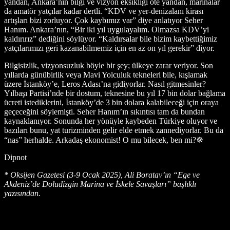
yandan, Ankara’nın bilgi ve vizyon eksikliği öte yandan, marinalar
da amatör yatçılar kadar dertli. “KDV ve yer-denizalanı kirası
artışları bizi zorluyor. Çok kaybımız var” diye anlatıyor Seher
Hanım. Ankara’nın, “Bir iki yıl uygulayalım. Olmazsa KDV’yi
kaldırırız” dediğini söylüyor. “Kaldırsalar bile bizim kaybettiğimiz
yatçılarımızı geri kazanabilmemiz için en az on yıl gerekir” diyor.
Bilgisizlik, vizyonsuzluk böyle bir şey; ülkeye zarar veriyor. Son
yıllarda günübirlik veya Mavi Yolculuk tekneleri bile, kışlamak
üzere İstanköy’e, Leros Adası’na gidiyorlar. Nasıl gitmesinler?
Yılbaşı Partisi’nde bir dostum, teknesine bu yıl 17 bin dolar bağlama
ücreti istediklerini, İstanköy’de 3 bin dolara kalabileceği için oraya
geçeceğini söylemişti. Seher Hanım’ın sıkıntısı tam da bundan
kaynaklanıyor. Sonunda her yönüyle kaybeden Türkiye oluyor ve
bazıları bunu, yat turizminden gelir elde etmek zannediyorlar. Bu da
“nas” herhalde. Arkadaş ekonomist! O mu bilecek, ben mi?☸
Dipnot
* Oksijen Gazetesi (3-9 Ocak 2025), Ali Boratav’ın “Ege ve
Akdeniz’de Doludizgin Marina ve İskele Savaşları” başlıklı
yazısından.