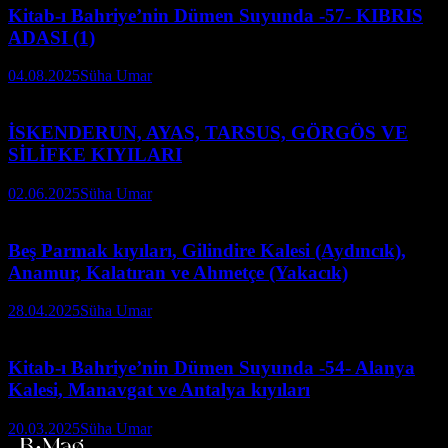
Kitab-ı Bahriye’nin Dümen Suyunda -57- KIBRIS
ADASI (1)
04.08.2025
Süha Umar
İSKENDERUN, AYAS, TARSUS, GÖRGÖS VE
SİLİFKE KIYILARI
02.06.2025
Süha Umar
Beş Parmak kıyıları, Gilindire Kalesi (Aydıncık),
Anamur, Kalatıran ve Ahmetçe (Yakacık)
28.04.2025
Süha Umar
Kitab-ı Bahriye’nin Dümen Suyunda -54- Alanya
Kalesi, Manavgat ve Antalya kıyıları
20.03.2025
Süha Umar