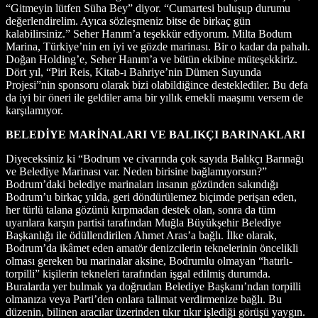
“Gitmeyin lütfen Süha Bey” diyor. “Cumartesi buluşup durumu
değerlendirelim. Ayıca sözleşmeniz bitse de birkaç gün
kalabilirsiniz.” Seher Hanım’a teşekkür ediyorum. Milta Bodum
Marina, Türkiye’nin en iyi ve gözde marinası. Bir o kadar da pahalı.
Doğan Holding’e, Seher Hanım’a ve bütün ekibine müteşekkiriz.
Dört yıl, “Piri Reis, Kitab-ı Bahriye’nin Dümen Suyunda
Projesi”nin sponsoru olarak bizi olabildiğince desteklediler. Bu defa
da iyi bir öneri ile geldiler ama bir yıllık emekli maaşımı versem de
karşılamıyor.
BELEDİYE MARİNALARI VE BALIKÇI BARINAKLARI
Diyeceksiniz ki “Bodrum ve civarında çok sayıda Balıkçı Barınağı
ve Belediye Marinası var. Neden birisine bağlamıyorsun?”
Bodrum’daki belediye marinaları insanın gözünden sakındığı
Bodrum’u birkaç yılda, geri döndürülemez biçimde perişan eden,
her türlü talana gözünü kırpmadan destek olan, sonra da tüm
uyarılara karşın partisi tarafından Muğla Büyükşehir Belediye
Başkanlığı ile ödüllendirilen Ahmet Aras’a bağlı. İlke olarak,
Bodrum’da ikâmet eden amatör denizcilerin teknelerinin öncelikli
olması gereken bu marinalar aksine, Bodrumlu olmayan “hatırlı-
torpilli” kişilerin tekneleri tarafından işgal edilmiş durumda.
Buralarda yer bulmak ya doğrudan Belediye Başkanı’ndan torpilli
olmanıza veya Parti’den onlara talimat verdirmenize bağlı. Bu
düzenin, bilinen aracılar üzerinden tıkır tıkır işlediği görüşü yaygın.