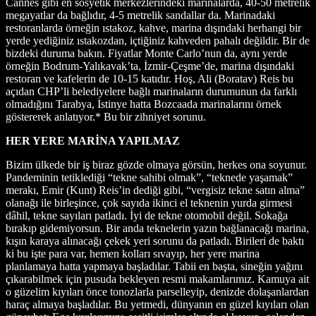
Cannes gibi en sosyetik merkezlerindeki marinalarda, 40-50 metrelik
megayatlar da bağlıdır, 4-5 metrelik sandallar da. Marinadaki
restoranlarda örneğin ıstakoz, kahve, marina dışındaki herhangi bir
yerde yediğiniz ıstakozdan, içtiğiniz kahveden pahalı değildir. Bir de
bizdeki duruma bakın. Fiyatlar Monte Carlo’nun da, aynı yerde
örneğin Bodrum-Yalıkavak’ta, İzmir-Çeşme’de, marina dışındaki
restoran ve kafelerin de 10-15 katıdır. Hoş, Ali (Boratav) Reis bu
açıdan CHP’li belediyelere bağlı marinaların durumunun da farklı
olmadığını Tarabya, İstinye hatta Bozcaada marinalarını örnek
göstererek anlatıyor.* Bu bir zihniyet sorunu.
HER YERE MARİNA YAPILMAZ
Bizim ülkede bir iş biraz gözde olmaya görsün, herkes ona soyunur.
Pandeminin tetiklediği “tekne sahibi olmak”, “teknede yaşamak”
merakı, Emir (Kunt) Reis’in dediği gibi, “vergisiz tekne satın alma”
olanağı ile birleşince, çok sayıda ikinci el teknenin yurda girmesi
dâhil, tekne sayıları patladı. İyi de tekne otomobil değil. Sokağa
bırakıp gidemiyorsun. Bir anda teknelerin yazın bağlanacağı marina,
kışın karaya alınacağı çekek yeri sorunu da patladı. Birileri de baktı
ki bu işte para var, hemen kolları sıvayıp, her yere marina
planlamaya hatta yapmaya başladılar. Tabii en başta, sineğin yağını
çıkarabilmek için pusuda bekleyen resmi makamlarımız. Kamuya ait
o güzelim kıyıları önce tonozlarla parselleyip, denizde dolaşanlardan
haraç almaya başladılar. Bu yetmedi, dünyanın en güzel kıyıları olan