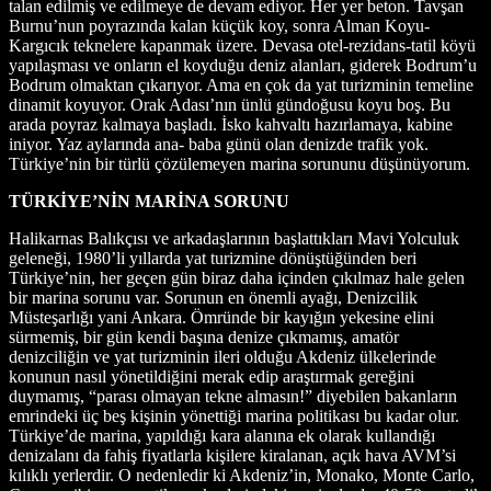
talan edilmiş ve edilmeye de devam ediyor. Her yer beton. Tavşan
Burnu’nun poyrazında kalan küçük koy, sonra Alman Koyu-
Kargıcık teknelere kapanmak üzere. Devasa otel-rezidans-tatil köyü
yapılaşması ve onların el koyduğu deniz alanları, giderek Bodrum’u
Bodrum olmaktan çıkarıyor. Ama en çok da yat turizminin temeline
dinamit koyuyor. Orak Adası’nın ünlü gündoğusu koyu boş. Bu
arada poyraz kalmaya başladı. İsko kahvaltı hazırlamaya, kabine
iniyor. Yaz aylarında ana- baba günü olan denizde trafik yok.
Türkiye’nin bir türlü çözülemeyen marina sorununu düşünüyorum.
TÜRKİYE’NİN MARİNA SORUNU
Halikarnas Balıkçısı ve arkadaşlarının başlattıkları Mavi Yolculuk
geleneği, 1980’li yıllarda yat turizmine dönüştüğünden beri
Türkiye’nin, her geçen gün biraz daha içinden çıkılmaz hale gelen
bir marina sorunu var. Sorunun en önemli ayağı, Denizcilik
Müsteşarlığı yani Ankara. Ömründe bir kayığın yekesine elini
sürmemiş, bir gün kendi başına denize çıkmamış, amatör
denizciliğin ve yat turizminin ileri olduğu Akdeniz ülkelerinde
konunun nasıl yönetildiğini merak edip araştırmak gereğini
duymamış, “parası olmayan tekne almasın!” diyebilen bakanların
emrindeki üç beş kişinin yönettiği marina politikası bu kadar olur.
Türkiye’de marina, yapıldığı kara alanına ek olarak kullandığı
denizalanı da fahiş fiyatlarla kişilere kiralanan, açık hava AVM’si
kılıklı yerlerdir. O nedenledir ki Akdeniz’in, Monako, Monte Carlo,