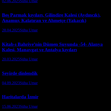
02.06.2025
Süha Umar
Beş Parmak kıyıları, Gilindire Kalesi (Aydıncık),
Anamur, Kalatıran ve Ahmetçe (Yakacık)
28.04.2025
Süha Umar
Kitab-ı Bahriye’nin Dümen Suyunda -54- Alanya
Kalesi, Manavgat ve Antalya kıyıları
20.03.2025
Süha Umar
Seyirde dinlendik
04.09.2023
Süha Umar
Haritalarda İzmir
15.06.2023
Süha Umar