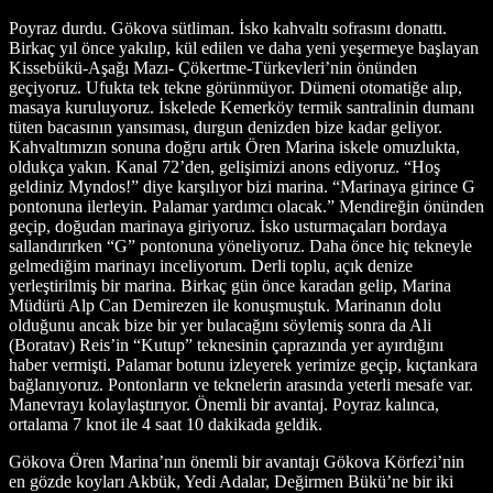
Poyraz durdu. Gökova sütliman. İsko kahvaltı sofrasını donattı.
Birkaç yıl önce yakılıp, kül edilen ve daha yeni yeşermeye başlayan
Kissebükü-Aşağı Mazı- Çökertme-Türkevleri’nin önünden
geçiyoruz. Ufukta tek tekne görünmüyor. Dümeni otomatiğe alıp,
masaya kuruluyoruz. İskelede Kemerköy termik santralinin dumanı
tüten bacasının yansıması, durgun denizden bize kadar geliyor.
Kahvaltımızın sonuna doğru artık Ören Marina iskele omuzlukta,
oldukça yakın. Kanal 72’den, gelişimizi anons ediyoruz. “Hoş
geldiniz Myndos!” diye karşılıyor bizi marina. “Marinaya girince G
pontonuna ilerleyin. Palamar yardımcı olacak.” Mendireğin önünden
geçip, doğudan marinaya giriyoruz. İsko usturmaçaları bordaya
sallandırırken “G” pontonuna yöneliyoruz. Daha önce hiç tekneyle
gelmediğim marinayı inceliyorum. Derli toplu, açık denize
yerleştirilmiş bir marina. Birkaç gün önce karadan gelip, Marina
Müdürü Alp Can Demirezen ile konuşmuştuk. Marinanın dolu
olduğunu ancak bize bir yer bulacağını söylemiş sonra da Ali
(Boratav) Reis’in “Kutup” teknesinin çaprazında yer ayırdığını
haber vermişti. Palamar botunu izleyerek yerimize geçip, kıçtankara
bağlanıyoruz. Pontonların ve teknelerin arasında yeterli mesafe var.
Manevrayı kolaylaştırıyor. Önemli bir avantaj. Poyraz kalınca,
ortalama 7 knot ile 4 saat 10 dakikada geldik.
Gökova Ören Marina’nın önemli bir avantajı Gökova Körfezi’nin
en gözde koyları Akbük, Yedi Adalar, Değirmen Bükü’ne bir iki