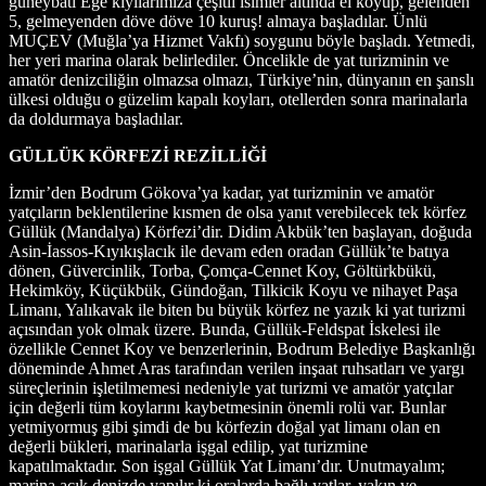
güneybatı Ege kıyılarımıza çeşitli isimler altında el koyup, gelenden
5, gelmeyenden döve döve 10 kuruş! almaya başladılar. Ünlü
MUÇEV (Muğla’ya Hizmet Vakfı) soygunu böyle başladı. Yetmedi,
her yeri marina olarak belirlediler. Öncelikle de yat turizminin ve
amatör denizciliğin olmazsa olmazı, Türkiye’nin, dünyanın en şanslı
ülkesi olduğu o güzelim kapalı koyları, otellerden sonra marinalarla
da doldurmaya başladılar.
GÜLLÜK KÖRFEZİ REZİLLİĞİ
İzmir’den Bodrum Gökova’ya kadar, yat turizminin ve amatör
yatçıların beklentilerine kısmen de olsa yanıt verebilecek tek körfez
Güllük (Mandalya) Körfezi’dir. Didim Akbük’ten başlayan, doğuda
Asin-İassos-Kıyıkışlacık ile devam eden oradan Güllük’te batıya
dönen, Güvercinlik, Torba, Çomça-Cennet Koy, Göltürkbükü,
Hekimköy, Küçükbük, Gündoğan, Tilkicik Koyu ve nihayet Paşa
Limanı, Yalıkavak ile biten bu büyük körfez ne yazık ki yat turizmi
açısından yok olmak üzere. Bunda, Güllük-Feldspat İskelesi ile
özellikle Cennet Koy ve benzerlerinin, Bodrum Belediye Başkanlığı
döneminde Ahmet Aras tarafından verilen inşaat ruhsatları ve yargı
süreçlerinin işletilmemesi nedeniyle yat turizmi ve amatör yatçılar
için değerli tüm koylarını kaybetmesinin önemli rolü var. Bunlar
yetmiyormuş gibi şimdi de bu körfezin doğal yat limanı olan en
değerli bükleri, marinalarla işgal edilip, yat turizmine
kapatılmaktadır. Son işgal Güllük Yat Limanı’dır. Unutmayalım;
marina açık denizde yapılır ki oralarda bağlı yatlar, yakın ve