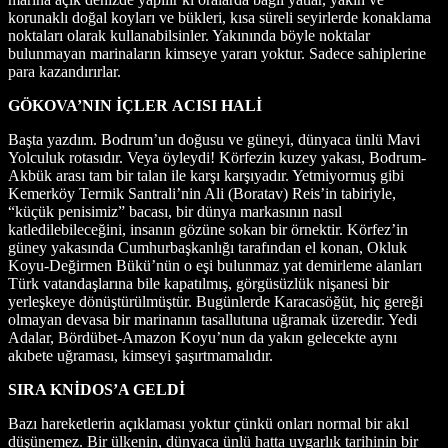
korunaklı doğal koyları ve bükleri, kısa süreli seyirlerde konaklama
noktaları olarak kullanabilsinler. Yakınında böyle noktalar
bulunmayan marinaların kimseye yararı yoktur. Sadece sahiplerine
para kazandırırlar.
GÖKOVA’NIN İÇLER ACISI HALİ
Başta yazdım. Bodrum’un doğusu ve güneyi, dünyaca ünlü Mavi
Yolculuk rotasıdır. Veya öyleydi! Körfezin kuzey yakası, Bodrum-
Akbük arası tam bir talan ile karşı karşıyadır. Yetmiyormuş gibi
Kemerköy Termik Santrali’nin Ali (Boratav) Reis’in tabiriyle,
“küçük penisimiz” bacası, bir dünya markasının nasıl
katledilebileceğini, insanın gözüne sokan bir örnektir. Körfez’in
güney yakasında Cumhurbaşkanlığı tarafından el konan, Okluk
Koyu-Değirmen Bükü’nün o eşi bulunmaz yat demirleme alanları
Türk vatandaşlarına bile kapatılmış, görgüsüzlük nişanesi bir
yerleşkeye dönüştürülmüştür. Bugünlerde Karacasöğüt, hiç gereği
olmayan devasa bir marinanın tasallutuna uğramak üzeredir. Yedi
Adalar, Bördübet-Amazon Koyu’nun da yakın gelecekte aynı
akıbete uğraması, kimseyi şaşırtmamalıdır.
SIRA KNİDOS’A GELDİ
Bazı hareketlerin açıklaması yoktur çünkü onları normal bir akıl
düşünemez. Bir ülkenin, dünyaca ünlü hatta uygarlık tarihinin bir