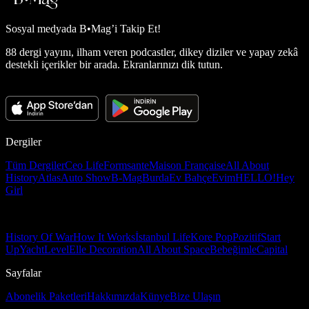
Sosyal medyada
B•Mag’i Takip Et!
88 dergi yayını, ilham veren podcastler, dikey diziler ve yapay zekâ
destekli içerikler bir arada. Ekranlarınızı dik tutun.
Dergiler
Tüm Dergiler
Ceo Life
Formsante
Maison Française
All About
History
Atlas
Auto Show
B-Mag
Burda
Ev Bahçe
Evim
HELLO!
Hey
Girl
History Of War
How It Works
İstanbul Life
Kore Pop
Pozitif
Start
Up
Yacht
Level
Elle Decoration
All About Space
Bebeğimle
Capital
Sayfalar
Abonelik Paketleri
Hakkımızda
Künye
Bize Ulaşın