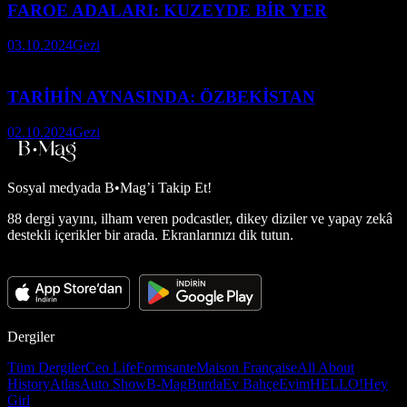
FAROE ADALARI: KUZEYDE BİR YER
03.10.2024
Gezi
TARİHİN AYNASINDA: ÖZBEKİSTAN
02.10.2024
Gezi
Sosyal medyada
B•Mag’i Takip Et!
88 dergi yayını, ilham veren podcastler, dikey diziler ve yapay zekâ
destekli içerikler bir arada. Ekranlarınızı dik tutun.
Dergiler
Tüm Dergiler
Ceo Life
Formsante
Maison Française
All About
History
Atlas
Auto Show
B-Mag
Burda
Ev Bahçe
Evim
HELLO!
Hey
Girl