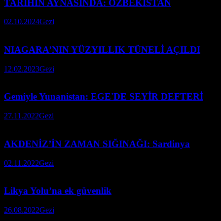
TARİHİN AYNASINDA: ÖZBEKİSTAN
02.10.2024
Gezi
NIAGARA’NIN YÜZYILLIK TÜNELİ AÇILDI
12.02.2023
Gezi
Gemiyle Yunanistan: EGE'DE SEYİR DEFTERİ
27.11.2022
Gezi
AKDENİZ’İN ZAMAN SIĞINAĞI: Sardinya
02.11.2022
Gezi
Likya Yolu’na ek güvenlik
26.08.2022
Gezi