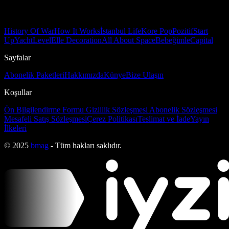
History Of War
How It Works
İstanbul Life
Kore Pop
Pozitif
Start
Up
Yacht
Level
Elle Decoration
All About Space
Bebeğimle
Capital
Sayfalar
Abonelik Paketleri
Hakkımızda
Künye
Bize Ulaşın
Koşullar
Ön Bilgilendirme Formu
Gizlilik Sözleşmesi
Abonelik Sözleşmesi
Mesafeli Satış Sözleşmesi
Çerez Politikası
Teslimat ve İade
Yayın
İlkeleri
© 2025
bmag
- Tüm hakları saklıdır.