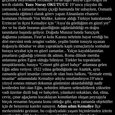
tercih olabilir.
Yazı: Nuray OKUTUCU
19’uncu yüzyılın ilk
yarısında, o zamanlar henüz çiçeği burnunda bir subayken, Osmanlı
ordusunda eğitimci olarak görev yapan Almanların efsanevi
komutanı Helmuth Von Moltke, kaleme aldığı Türkiye hatıralarında
Erzincan’ın ilçesi Kemaliye için “Asya’da gördüğüm en güzel yer”
der ve bu ifade buranın güzelliğinin sığdırılabildiği en doğru
tanımların başında geliyor. Doğuda Munzur batıda Sarıçiçek
dağlarına yaslanan, Fırat’ın kolu Karasu nehrinin hayat verdiği bu
dört mevsimi renk zengini vadide, yeşilin binbir tonuyla uyanan
doğasıyla ilkbahar ve altın yapraklarla kaplı yamaçlarıyla sonbahar
buraya seyahat için en güzel zamanlar... Yalçın kayalıklarından
pınarların çağladığı yörenin ilk adının, Roma dilinde memba
anlamına gelen Egon olduğu biliniyor. Türkler bu topraklarla
tanıştıklarında, buraya “Cennet gibi güzel bahçe” anlamına gelen
Eğin adını veriyor. 1922 yılına gelindiğinde ise Atatürk, aynı
zamanda güzel insanlar cenneti de olan bura halkını, “Kemale ermiş
insanlar” anlamındaki Kemaliye adıyla onurlandırıyor.19’uncu
yüzyıl sonrası mimari dokunun günümüze aktarılabildiği nadir
kentlerden biri olan Eğin, nehirden itibaren setlendirilerek yükselen
vadi üzerine dizili bağ ve bahçeleri, yılankavi sokakları, dut, elma,
ceviz, çınar ağaçlarını kucaklayan konutlardan oluşan peyzajıyla
birçok ressamın fırçasına konu olduğu gibi, aynı zamanda objektifler
için de benzersiz kareler sunuyor.
Adım adım Kemaliye
İlçe
merkezindeki gezinize, bu coğrafyadaki yaşam biçimlerinden izlerin