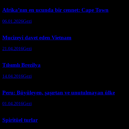
Afrika’nın en ucunda bir cennet: Cape Town
06.01.2026
Gezi
Mucizeyi davet eden Vietnam
21.04.2016
Gezi
Tılsımlı Brezilya
14.04.2016
Gezi
Peru: Büyüleyen, şaşırtan ve unutulmayan ülke
01.04.2016
Gezi
Spiritüel turlar