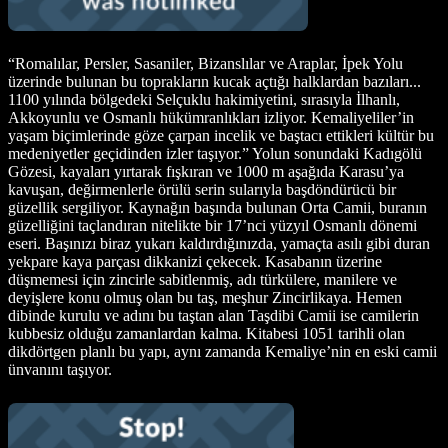
“Romalılar, Persler, Sasaniler, Bizanslılar ve Araplar, İpek Yolu
üzerinde bulunan bu toprakların kucak açtığı halklardan bazıları...
1100 yılında bölgedeki Selçuklu hakimiyetini, sırasıyla İlhanlı,
Akkoyunlu ve Osmanlı hükümranlıkları izliyor. Kemaliyeliler’in
yaşam biçimlerinde göze çarpan incelik ve baştacı ettikleri kültür bu
medeniyetler geçidinden izler taşıyor.” Yolun sonundaki Kadıgölü
Gözesi, kayaları yırtarak fışkıran ve 1000 m aşağıda Karasu’ya
kavuşan, değirmenlerle örülü serin sularıyla başdöndürücü bir
güzellik sergiliyor. Kaynağın başında bulunan Orta Camii, buranın
güzelliğini taçlandıran nitelikte bir 17’nci yüzyıl Osmanlı dönemi
eseri. Başınızı biraz yukarı kaldırdığınızda, yamaçta asılı gibi duran
yekpare kaya parçası dikkanizi çekecek. Kasabanın üzerine
düşmemesi için zincirle sabitlenmiş, adı türkülere, manilere ve
deyişlere konu olmuş olan bu taş, meşhur Zincirlikaya. Hemen
dibinde kurulu ve adını bu taştan alan Taşdibi Camii ise camilerin
kubbesiz olduğu zamanlardan kalma. Kitabesi 1051 tarihli olan
dikdörtgen planlı bu yapı, aynı zamanda Kemaliye’nin en eski camii
ünvanını taşıyor.