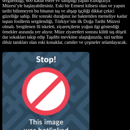
sergilendiği, 600 kadar esere ev sahipliği yapan Etnoğrafya
Müzesi’yle başlayabilirsiniz. Eski bir Ermeni kilisesi olan ve yapım
tarihi bilinmeyen bu binanın taş ve ahşap işçiliği dikkat çekici
güzelliğe sahip. Bir sonraki durağınız ise bakteriden memeliye kadar
taştan fosillerin sergilendiği, Türkiye’nin ilk Doğa Tarihi Müzesi
olmalı. Sergilenen fil iskeleti, ziyaretçilerin yoğun ilgi gösterdiği
örnekler arasında yer alıyor. Müze ziyaretleri sonrası kilitli taş döşeli
dar sokakları takip edip Taşdibi mevkiine ulaştığınızda, sizi tarihin
dilsiz tanıkları olan eski konaklar, camiler ve çeşmeler selamlayacak.