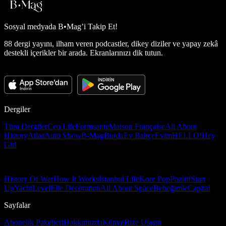
Sosyal medyada
B•Mag’i Takip Et!
88 dergi yayını, ilham veren podcastler, dikey diziler ve yapay zekâ
destekli içerikler bir arada. Ekranlarınızı dik tutun.
Dergiler
Tüm Dergiler
Ceo Life
Formsante
Maison Française
All About
History
Atlas
Auto Show
B-Mag
Burda
Ev Bahçe
Evim
HELLO!
Hey
Girl
History Of War
How It Works
İstanbul Life
Kore Pop
Pozitif
Start
Up
Yacht
Level
Elle Decoration
All About Space
Bebeğimle
Capital
Sayfalar
Abonelik Paketleri
Hakkımızda
Künye
Bize Ulaşın