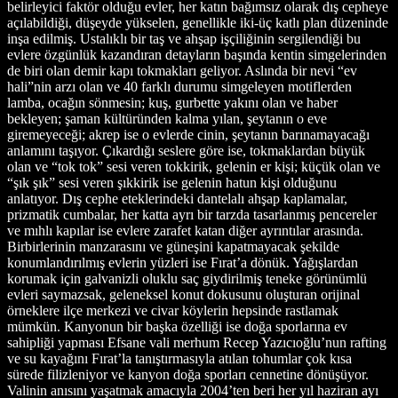
belirleyici faktör olduğu evler, her katın bağımsız olarak dış cepheye
açılabildiği, düşeyde yükselen, genellikle iki-üç katlı plan düzeninde
inşa edilmiş. Ustalıklı bir taş ve ahşap işçiliğinin sergilendiği bu
evlere özgünlük kazandıran detayların başında kentin simgelerinden
de biri olan demir kapı tokmakları geliyor. Aslında bir nevi “ev
hali”nin arzı olan ve 40 farklı durumu simgeleyen motiflerden
lamba, ocağın sönmesin; kuş, gurbette yakını olan ve haber
bekleyen; şaman kültüründen kalma yılan, şeytanın o eve
giremeyeceği; akrep ise o evlerde cinin, şeytanın barınamayacağı
anlamını taşıyor. Çıkardığı seslere göre ise, tokmaklardan büyük
olan ve “tok tok” sesi veren tokkirik, gelenin er kişi; küçük olan ve
“şık şık” sesi veren şıkkirik ise gelenin hatun kişi olduğunu
anlatıyor. Dış cephe eteklerindeki dantelalı ahşap kaplamalar,
prizmatik cumbalar, her katta ayrı bir tarzda tasarlanmış pencereler
ve mıhlı kapılar ise evlere zarafet katan diğer ayrıntılar arasında.
Birbirlerinin manzarasını ve güneşini kapatmayacak şekilde
konumlandırılmış evlerin yüzleri ise Fırat’a dönük. Yağışlardan
korumak için galvanizli oluklu saç giydirilmiş teneke görünümlü
evleri saymazsak, geleneksel konut dokusunu oluşturan orijinal
örneklere ilçe merkezi ve civar köylerin hepsinde rastlamak
mümkün. Kanyonun bir başka özelliği ise doğa sporlarına ev
sahipliği yapması Efsane vali merhum Recep Yazıcıoğlu’nun rafting
ve su kayağını Fırat’la tanıştırmasıyla atılan tohumlar çok kısa
sürede filizleniyor ve kanyon doğa sporları cennetine dönüşüyor.
Valinin anısını yaşatmak amacıyla 2004’ten beri her yıl haziran ayı