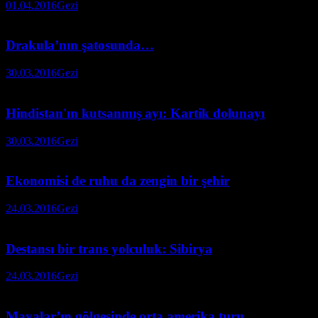
01.04.2016
Gezi
Drakula’nın şatosunda…
30.03.2016
Gezi
Hindistan'ın kutsanmış ayı: Kartik dolunayı
30.03.2016
Gezi
Ekonomisi de ruhu da zengin bir şehir
24.03.2016
Gezi
Destansı bir trans yolculuk: Sibirya
24.03.2016
Gezi
Mayalar’ın gölgesinde orta amerika turu