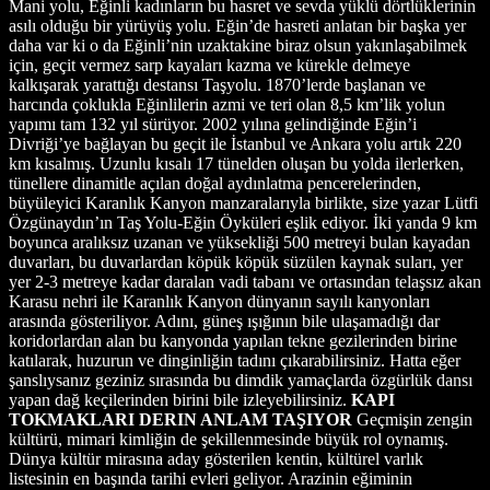
Mani yolu, Eğinli kadınların bu hasret ve sevda yüklü dörtlüklerinin
asılı olduğu bir yürüyüş yolu. Eğin’de hasreti anlatan bir başka yer
daha var ki o da Eğinli’nin uzaktakine biraz olsun yakınlaşabilmek
için, geçit vermez sarp kayaları kazma ve kürekle delmeye
kalkışarak yarattığı destansı Taşyolu. 1870’lerde başlanan ve
harcında çoklukla Eğinlilerin azmi ve teri olan 8,5 km’lik yolun
yapımı tam 132 yıl sürüyor. 2002 yılına gelindiğinde Eğin’i
Divriği’ye bağlayan bu geçit ile İstanbul ve Ankara yolu artık 220
km kısalmış. Uzunlu kısalı 17 tünelden oluşan bu yolda ilerlerken,
tünellere dinamitle açılan doğal aydınlatma pencerelerinden,
büyüleyici Karanlık Kanyon manzaralarıyla birlikte, size yazar Lütfi
Özgünaydın’ın Taş Yolu-Eğin Öyküleri eşlik ediyor. İki yanda 9 km
boyunca aralıksız uzanan ve yüksekliği 500 metreyi bulan kayadan
duvarları, bu duvarlardan köpük köpük süzülen kaynak suları, yer
yer 2-3 metreye kadar daralan vadi tabanı ve ortasından telaşsız akan
Karasu nehri ile Karanlık Kanyon dünyanın sayılı kanyonları
arasında gösteriliyor. Adını, güneş ışığının bile ulaşamadığı dar
koridorlardan alan bu kanyonda yapılan tekne gezilerinden birine
katılarak, huzurun ve dinginliğin tadını çıkarabilirsiniz. Hatta eğer
şanslıysanız geziniz sırasında bu dimdik yamaçlarda özgürlük dansı
yapan dağ keçilerinden birini bile izleyebilirsiniz.
KAPI
TOKMAKLARI DERIN ANLAM TAŞIYOR
Geçmişin zengin
kültürü, mimari kimliğin de şekillenmesinde büyük rol oynamış.
Dünya kültür mirasına aday gösterilen kentin, kültürel varlık
listesinin en başında tarihi evleri geliyor. Arazinin eğiminin