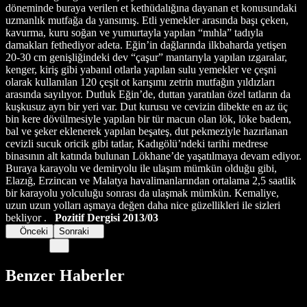
döneminde buraya verilen et kethüdalığına dayanan et konusundaki
uzmanlık mutfağa da yansımış. Etli yemekler arasında başı çeken,
kavurma, kuru soğan ve yumurtayla yapılan “mıhla” tadıyla
damakları fethediyor adeta. Eğin’in dağlarında ilkbaharda yetişen
20-30 cm genişliğindeki dev “çaşur” mantarıyla yapılan ızgaralar,
kenger, kiriş gibi yabanıl otlarla yapılan sulu yemekler ve çeşni
olarak kullanılan 120 çeşit ot karışımı zetrin mutfağın yıldızları
arasında sayılıyor. Dutluk Eğin’de, duttan yaratılan özel tatların da
kuşkusuz ayrı bir yeri var. Dut kurusu ve cevizin dibekte en az üç
bin kere dövülmesiyle yapılan bir tür macun olan lök, löke badem,
bal ve şeker eklenerek yapılan beşateş, dut pekmeziyle hazırlanan
cevizli sucuk oricik gibi tatlar, Kadıgölü’ndeki tarihi medrese
binasının alt katında bulunan Lökhane’de yaşatılmaya devam ediyor.
Buraya karayolu ve demiryolu ile ulaşım mümkün olduğu gibi,
Elazığ, Erzincan ve Malatya havalimanlarından ortalama 2,5 saatlik
bir karayolu yolculuğu sonrası da ulaşmak mümkün. Kemaliye,
uzun uzun yolları aşmaya değen daha nice güzellikleri ile sizleri
bekliyor .
Pozitif Dergisi 2013/03
Önceki
Sonraki
Benzer Haberler