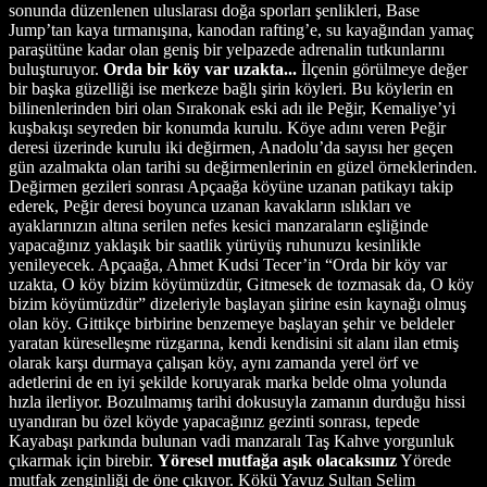
sonunda düzenlenen uluslarası doğa sporları şenlikleri, Base
Jump’tan kaya tırmanışına, kanodan rafting’e, su kayağından yamaç
paraşütüne kadar olan geniş bir yelpazede adrenalin tutkunlarını
buluşturuyor.
Orda bir köy var uzakta...
İlçenin görülmeye değer
bir başka güzelliği ise merkeze bağlı şirin köyleri. Bu köylerin en
bilinenlerinden biri olan Sırakonak eski adı ile Peğir, Kemaliye’yi
kuşbakışı seyreden bir konumda kurulu. Köye adını veren Peğir
deresi üzerinde kurulu iki değirmen, Anadolu’da sayısı her geçen
gün azalmakta olan tarihi su değirmenlerinin en güzel örneklerinden.
Değirmen gezileri sonrası Apçaağa köyüne uzanan patikayı takip
ederek, Peğir deresi boyunca uzanan kavakların ıslıkları ve
ayaklarınızın altına serilen nefes kesici manzaraların eşliğinde
yapacağınız yaklaşık bir saatlik yürüyüş ruhunuzu kesinlikle
yenileyecek. Apçaağa, Ahmet Kudsi Tecer’in “Orda bir köy var
uzakta, O köy bizim köyümüzdür, Gitmesek de tozmasak da, O köy
bizim köyümüzdür” dizeleriyle başlayan şiirine esin kaynağı olmuş
olan köy. Gittikçe birbirine benzemeye başlayan şehir ve beldeler
yaratan küreselleşme rüzgarına, kendi kendisini sit alanı ilan etmiş
olarak karşı durmaya çalışan köy, aynı zamanda yerel örf ve
adetlerini de en iyi şekilde koruyarak marka belde olma yolunda
hızla ilerliyor. Bozulmamış tarihi dokusuyla zamanın durduğu hissi
uyandıran bu özel köyde yapacağınız gezinti sonrası, tepede
Kayabaşı parkında bulunan vadi manzaralı Taş Kahve yorgunluk
çıkarmak için birebir.
Yöresel mutfağa aşık olacaksınız
Yörede
mutfak zenginliği de öne çıkıyor. Kökü Yavuz Sultan Selim