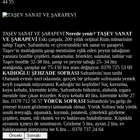
44 55
TAŞEV SANAT VE ŞARAPEVİ
Nerede yenir?
TAŞEV SANAT
VE ŞARAPEVİ
Eski çarşıda, 200 yıllık orijinal Rum mimarisine
sahip Taşev, Safranbolu ve çevresindeki tek sanat ve şarapevi.
Taşev’in mutfağında şarap menüsüne eşlik eden peynir tabağının
yanısıra bonfile çeşitleri, makarnalar, börekler, salatalar, tatlılar var.
Taşev bonfile 32-38 lira, şarap ve peynir tabağı 25- 34 lira
aralığında, şaraplar ise 75-150 lira arası değişiyor. 0370 725 53 00
KADIOĞLU ŞEHZADE SOFRASI
Safranbolu’nun tarihi
Osmanlı evinin özel odasında, gerçek bir şehzade sofrasında yemek
keyfi yaşamak istiyorsanız Kadıoğlu’nu keşfedin! Saç kavurma,
kuyu kebabı, kiremitte köfte, Safranbolu bükmesi, alabalık ızgara
menüde öne çıkan lezzetler. Kuyu kebabı 40 lira, kiremitte köfte 27
lira. 0370 712 56 57
YÖRÜK SOFRASI
Safranbolu’ya gelip de
yöresel lezzeti gözlemeyi tatmamak olmaz. Yörük Sofrası’nda yörük
usulü tereyağlı, ıspanaklı, kıymalı, patatesli, çökelekli gözleme
çeşitleri, mantı, etli ekmek ve ev baklavası bulabilirsiniz. Köpüklü
ayranını içmeyi de unutmayın. Gözleme 5 lira, ayran 2 lira, ev
baklavasının porsiyonu ise 6 lira… 0370 737 24 64
Önceki
Sonraki