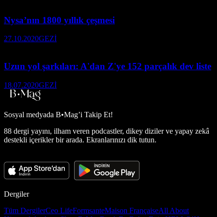
Nysa’nın 1800 yıllık çeşmesi
27.10.2020
GEZİ
Uzun yol şarkıları: A'dan Z'ye 152 parçalık dev liste
18.07.2020
GEZİ
Sosyal medyada
B•Mag’i Takip Et!
88 dergi yayını, ilham veren podcastler, dikey diziler ve yapay zekâ
destekli içerikler bir arada. Ekranlarınızı dik tutun.
Dergiler
Tüm Dergiler
Ceo Life
Formsante
Maison Française
All About