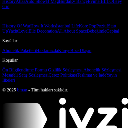
History
Atlas
Auto Show
B-Mag
Burda
Ev Bahçe
Evim
HELLO!
Hey
Girl
History Of War
How It Works
İstanbul Life
Kore Pop
Pozitif
Start
Up
Yacht
Level
Elle Decoration
All About Space
Bebeğimle
Capital
Sayfalar
Abonelik Paketleri
Hakkımızda
Künye
Bize Ulaşın
Koşullar
Ön Bilgilendirme Formu
Gizlilik Sözleşmesi
Abonelik Sözleşmesi
Mesafeli Satış Sözleşmesi
Çerez Politikası
Teslimat ve İade
Yayın
İlkeleri
© 2025
bmag
- Tüm hakları saklıdır.