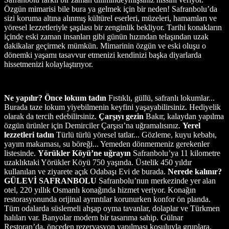
Özgün mimarisi bile bura ya gelmek için bir neden! Safranbolu’da
sizi koruma altına alınmış kültürel eserleri, müzeleri, hamamları ve
yöresel lezzetleriyle şaşılası bir zenginlik bekliyor. Tarihi konakların
içinde eski zaman insanları gibi günün hızından telaşından uzak
dakikalar geçirmek mümkün. Mimarinin özgün ve eski oluşu o
dönemki yaşamı tasavvur etmenizi kendinizi başka diyarlarda
hissetmenizi kolaylaştırıyor.
Ne yapılır?
Önce lokum tadın
Fıstıklı, güllü, safranlı lokumlar...
Burada taze lokum yiyebilmenin keyfini yaşayabilirsiniz. Hediyelik
olarak da tercih edebilirsiniz.
Çarşıyı gezin
Bakır, kalaydan yapılma
özgün ürünler için Demirciler Çarşısı’na uğramalısınız.
Yerel
lezzetleri tadın
Türlü türlü yöresel tatlar... Gözleme, kuyu kebabı,
yayım makarnası, su böreği... Yemeden dönmemeniz gerekenler
listesinde.
Yörükler Köyü’ne uğrayın
Safranbolu’ya 11 kilometre
uzaklıktaki Yörükler Köyü 750 yaşında. Üstelik 450 yıldır
kullanılan ve ziyarete açık Odabaşı Evi de burada.
Nerede kalınır?
GÜLEVİ SAFRANBOLU
Safranbolu’nun merkezinde yer alan
otel, 220 yıllık Osmanlı konağında hizmet veriyor. Konağın
restorasyonunda orijinal ayrıntılar korunurken konfor ön planda.
Tüm odalarda süslemeli ahşap oyma tavanlar, dolaplar ve Türkmen
halıları var. Banyolar modern bir tasarıma sahip. Gülnar
Restoran’da, önceden rezervasyon yapılması koşuluyla gruplara,