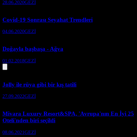
28.06.2020
GEZİ
Covid-19 Sonrası Seyahat Trendleri
04.06.2020
GEZİ
Doğayla başbaşa - Ağva
01.02.2018
GEZİ
Jolly ile rüya gibi bir kış tatili
27.09.2022
GEZİ
Mivara Luxury Resort&SPA, 'Avrupa'nın En İyi 25
Oteli'nden biri seçildi
08.06.2021
GEZİ