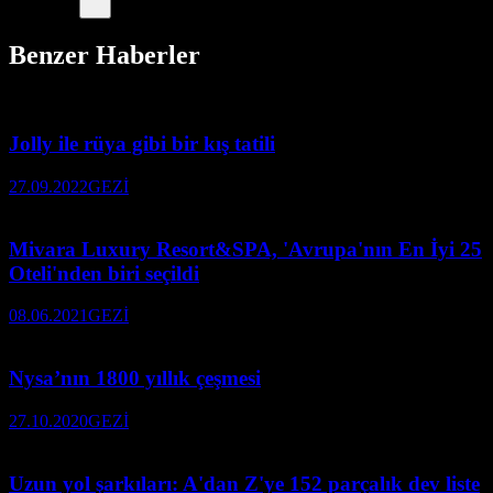
Benzer Haberler
Jolly ile rüya gibi bir kış tatili
27.09.2022
GEZİ
Mivara Luxury Resort&SPA, 'Avrupa'nın En İyi 25
Oteli'nden biri seçildi
08.06.2021
GEZİ
Nysa’nın 1800 yıllık çeşmesi
27.10.2020
GEZİ
Uzun yol şarkıları: A'dan Z'ye 152 parçalık dev liste