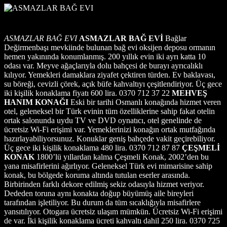
ASMAZLAR BAĞ EVI
ASMAZLAR BAĞ EVİ
Bağlar
Değirmenbaşı mevkiinde bulunan bağ evi oksijen deposu ormanın
hemen yakınında konumlanmış. 200 yıllık evin iki ayrı katta 10
odası var. Meyve ağaçlarıyla dolu bahçesi de burayı ayrıcalıklı
kılıyor. Yemekleri damaklara ziyafet çektiren türden. Ev baklavası,
su böreği, cevizli çörek, açık büfe kahvaltıyı çeşitlendiriyor. Üç gece
iki kişilik konaklama fiyatı 600 lira. 0370 712 37 22
MEHVEŞ
HANIM KONAĞI
Eski bir tarihi Osmanlı konağında hizmet veren
otel, geleneksel bir Türk evinin tüm özelliklerine sahip fakat otelin
ortak salonunda uydu TV ve DVD oynatıcı, otel genelinde de
ücretsiz Wi-Fi erişimi var. Yemeklerinizi konağın ortak mutfağında
hazırlayabiliyorsunuz. Konuklar geniş bahçede vakit geçirebiliyor.
Üç gece iki kişilik konaklama 480 lira. 0370 712 87 87
ÇEŞMELİ
KONAK
1800’lü yıllardan kalma Çeşmeli Konak, 2002’den bu
yana misafirlerini ağırlıyor. Geleneksel Türk evi mimarisine sahip
konak, bu bölgede koruma altında tutulan eserler arasında.
Birbirinden farklı dekore edilmiş sekiz odasıyla hizmet veriyor.
Dededen toruna aynı konakta doğup büyümüş aile bireyleri
tarafından işletiliyor. Bu durum da tüm sıcaklığıyla misafirlere
yansıtılıyor. Otogara ücretsiz ulaşım mümkün. Ücretsiz Wi-Fi erişimi
de var. İki kişilik konaklama ücreti kahvaltı dahil 250 lira. 0370 725