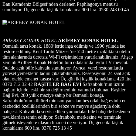
Batı Karadeniz Bölgesi’nden derlenen Paphlagonya menüsü
sunuluyor. Üç gece iki kişilik konaklama 900 lira. 0530 243 00 45
ARİFBEY KONAK HOTEL
ARİFBEY KONAK HOTEL
Osmanlı tarzı konak, 1880’lerde inşa edilmiş ve 1990 yılında ise
restore edilmiş. Kent Tarihi Müzesi’ne 550 metre uzaklıktaki otelin
tüm alanlarında ücretsiz Wi-Fi erişiminden yararlanabilirsiniz. Ahşap
zeminli Arifbey Konak Hotel’in tüm odalarında uydu TV mevcut.
Otelde açık büfe kahvaltı sunuluyor. Ayrıca, yerel restoranlarda
yöresel yemeklerin tadını çıkarabilirsiniz. Resepsiyonu 24 saat açık
olan otelde emanet kasası var. Üç gün iki kişilik konaklama 420 lira.
0370 712 32 42
RAŞİTLER BAĞ EVİ
Safranbolu’nun üzüm
bağları içinde, eski bir su değirmeninin yanında bulunan Raşitler
Bağ Evi, 280 yıllık maziye sahip bir Osmanlı konağı.
Safranbolu’nun kültürel mirasını yansıtan beş odalı bağ evinin en
cezbedici özelliklerinden biri sebze ve meyve ağaçlarıyla dolu
bahçesi. Kahvaltıda servis edilen yumurtalar bile bahçede beslenen
tavuklardan temin ediliyor. Safranbolu merkezine ve terminale
gitmek isteyenlere ulaşım hizmeti de veriyor. Üç gece iki kişilik
konaklama 600 lira. 0370 725 13 45