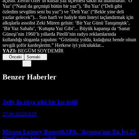
açılsın. Zerrin Özer’in kutsal yaz üçlemesi sakın ha atlanmasın: ‘O
Yaz’ (“Nasıl da geçmişti bütün bir yaz”), ‘Bu Yaz’ (“Deli gibi
özledim sevgilim seni bu yaz”) ve ‘Deli Yaz’ (“Bekle yine deli
yazlar gelecek”)... Son harfi ve haliyle tüm listeyi taçlandırmak için
alkışlarla assolist Zeki Müren gelsin: ‘Bir Yaz Günü Tanışmıştık’,
‘Bir Yaz Sabahı’, ‘Kutupta Yaz Gibi’... Büyük kapanışı da ‘Sanat
Güneşi’nin 1960’lı yıllarda Pirelli’nin radyo reklamlarında
kullandığı sloganla yapalım: “Gözünüz yolda, kulağınız bende olsun
sevgili şoför kardeşlerim.” Herkese iyi yolculuklar...
YAZI:
BEGÜM SOYDEMİR
Önceki
Sonraki
Benzer Haberler
Jolly ile rüya gibi bir kış tatili
27.09.2022
GEZİ
Mivara Luxury Resort&SPA, 'Avrupa'nın En İyi 25
Oteli'nden biri seçildi