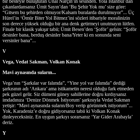
bir besteyle buluşturan Ünal Narçın’ın sesinden. Yola İstanbul’dan
çıkanlardansanız Ümit Sayın’dan ‘Bu Şehir Yok mu’ size göre:
“Gitsem bu şehirden olmuyor/Kalsam buralarda durulmuyor”... Üç
Hürel’in ‘Ömür Biter Yol Bitmez’ini sözleri itibariyle moralinizin
son derece yüksek olduğu bir ana denk getirmeyi unutmayın lütfen.
Finale bir klasik yakışır tabii; Ümit Besen’den ‘Şoför’ gelsin: “Şoför
desinler bana, berduş desinler bana/Yeter ki en sonunda seni
versinler bana”...
V
Vega, Vedat Sakman, Volkan Konak
Mavi aynasında suların...
Vega’nın “Şarkılar var falımda”, “Yine yol var falımda” dediği
şarkısının adı ‘Ankara’ ama istikametin neresi olduğu fark etmeden
pek güzel gelir. Siz dümeni güney sahillerine doğru kırdıysanız
imdadınıza ‘Denize Dönmek İstiyorum’ şarkısıyla Vedat Sakman
yetişir: “Mavi aynasında suların/Boy verip görünmek istiyorum”...
Yok, Karadeniz’e doğru gidiyorsanız tabii ki Volkan Konak
dinleyeceksiniz. En uygun şarkıyı sorarsanız ‘Yar Gider Arabayla’
deriz.
Y