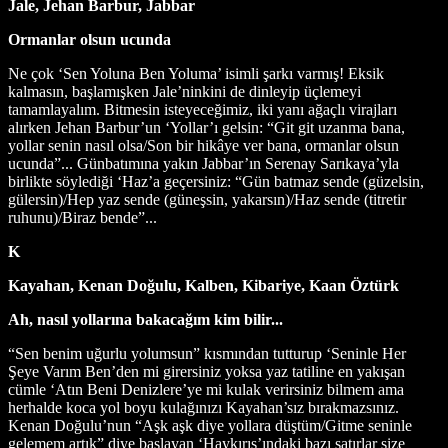
Jale, Jehan Barbur, Jabbar
Ormanlar olsun ucunda
Ne çok ‘Sen Yoluna Ben Yoluma’ isimli şarkı varmış! Eksik
kalmasın, başlamışken Jale’ninkini de dinleyip üçlemeyi
tamamlayalım. Bitmesin isteyeceğimiz, iki yanı ağaçlı virajları
alırken Jehan Barbur’un ‘Yollar’ı gelsin: “Git git uzanma bana,
yollar senin nasıl olsa/Son bir hikâye ver bana, ormanlar olsun
ucunda”... Günbatımına yakın Jabbar’ın Serenay Sarıkaya’yla
birlikte söylediği ‘Haz’a geçersiniz: “Gün batmaz sende (güzelsin,
gülersin)/Hep yaz sende (güneşsin, yakarsın)/Haz sende (titretir
ruhunu)/Biraz bende”...
K
Kayahan, Kenan Doğulu, Kalben, Kibariye, Kaan Öztürk
Ah, nasıl yollarına bakacağım kim bilir...
“Sen benim uğurlu yolumsun” kısmından tutturup ‘Seninle Her
Şeye Varım Ben’den mi girersiniz yoksa yaz tatiline en yakışan
cümle ‘Atın Beni Denizlere’ye mi kulak verirsiniz bilmem ama
herhalde koca yol boyu kulağınızı Kayahan’sız bırakmazsınız.
Kenan Doğulu’nun “Aşk aşk diye yollara düştüm/Gitme seninle
gelemem artık” diye başlayan ‘Haykırış’ındaki bazı satırlar size