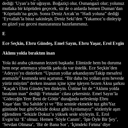
dediği ‘Uyan’a bir uğrayın. Boğaziçi olur, Osmangazi olur; yolunuz
mutlaka bir köprüden geçecek, siz de o anlarda hemen Duman’dan
‘Köprüaltı’na geçin. Sonra Deniz Arcak’ın “Hadi yoluna” dediği
‘Eyvallah’la biraz sakinleşir, Deniz Seki’den ‘Yakamoz’u dinleyip
en güzel yaz gecesi manzaranıza hazırlanırsınız.
E
Ece Seçkin, Ebru Gündeş, Emel Sayın, Ebru Yaşar, Erol Evgin
Aklımı yolda bıraktım inan
Yola iki araba çıkmanın lezzeti başkadır. Elimizde hem bu duruma
hem neşe artırmaya yönelik şarkı da var üstelik. Ece Seçkin’den
‘Adeyyo’yu dinlerken “Upuzun yollar arkandayım/Takip mesafesi
aramızda” kısmında sesi açarsınız. “Bir daha bu yolları aynı hevesle
yürür müyüm” derken insanın içine içine işleyen Sezen Aksu şarkısı
‘Kaçak’ı Ebru Gündeş’ten dinleyin. Üstüne bir de “Aklımı yolda
bıraktım inan” dediği ‘Fırtınalar’ cilası çekersiniz. Emel Sayın’la
‘Gideceğin Yere Beni de Götür’ durağında nefeslenip Ebru
Yaşar’dan ‘Bu Sahilde’yi ve “Biz seninle ekmekle tuz gibi/Yaz
gününde buz gibi/Sekizle dokuz gibi/Ayrılamayız” sözleriyle aşırı
eğlendiren ‘Sekizle Dokuz’u yüksek sesle söyleyin. E, Erol
Evgin’siz ‘E’ olmaz. Hemen ‘Söyle Canım’, ‘İşte Öyle Bir Şey’,
‘Sevdan Olmasa’, ‘Bir de Bana Sor’, ‘İçimdeki Fırtına’ diye