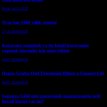
08.06.2021
GEZİ
Nysa’nın 1800 yıllık çeşmesi
27.10.2020
GEZİ
Karavana taşınmak ya da kendi karavanını
yapmak isteyenler için mini rehber
18.07.2020
GEZİ
Doğan Grubu Otel Yönetimini Hilton’a Emanet Etti
06.07.2020
GEZİ
Sapanca Gölü'nün panoramik manzarasında tatil
hayali kuran var mı?