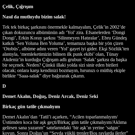
Çelik, Çığrışım
Nasıl da mutluydu bizim salak!
Tek tek birkaç şarkısını önermekle kalmayalım, Çelik’in 2002’de
çıkan dokuzuncu albümünün adı ‘Yol’ zira. Efsanelerden ‘Dongi
Dongi’, Erkin Koray şarkısı ‘Silinmeyen Hatıralar’, Ebru Gündeş
katkılı ‘Sen Yoluna Ben Yoluma’, temamıza başka bir yön çizen
‘Otobüs’, albüme adını veren ‘Yol’ gayet iyi gider. Ekşi Sözlük’ten
alıntıyla, ‘memleketimizin bilinen ilk punk ekibi’ olan, Tünay
Akdeniz’in kurduğu Çığrışım adlı grubun ‘Salak’ şarkısı da başka
bir seçenek. Neden? Çünkü illaki yolda sizi sinir eden birileri
olacak; onlara karşı kendinizi bozmayın, hırsınızı o müthiş ekiple
birlikte “Saaa-salak” diye bağırarak çıkarın.
D
Demet Akalın, Doğuş, Deniz Arcak, Deniz Seki
Birkaç gün tatile çıkmalıyım
Demet Akalın’dan ‘Tatil’i açarken, “Acilen toparlanmalıyım/
Üstümden koca bir aşk geçti/Birkaç gün tatile çıkmalıyım/Aklıma
gelirsen sana yazarım” satırlarındaki ‘bir aşk’ın yerine ‘salgın’
koyun. Sonra Doğuş’un “Sevda yüklü trenler/Boş raylarda ilerler”