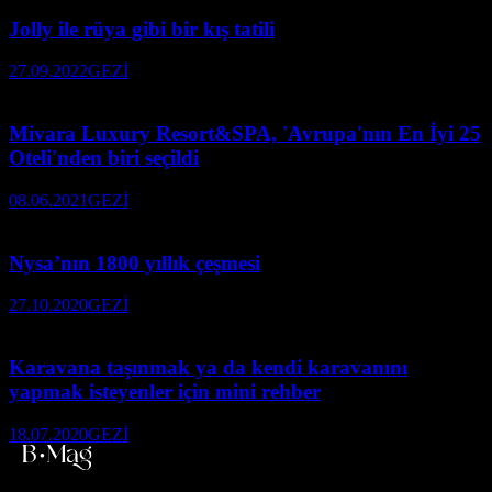
Jolly ile rüya gibi bir kış tatili
27.09.2022
GEZİ
Mivara Luxury Resort&SPA, 'Avrupa'nın En İyi 25
Oteli'nden biri seçildi
08.06.2021
GEZİ
Nysa’nın 1800 yıllık çeşmesi
27.10.2020
GEZİ
Karavana taşınmak ya da kendi karavanını
yapmak isteyenler için mini rehber
18.07.2020
GEZİ