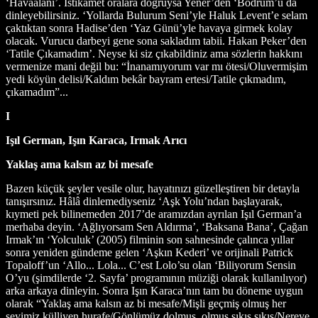
‘Havaalanı’. İstikamet oralara doğruysa Yener’den ‘Bodrum’u da
dinleyebilirsiniz. ‘Yollarda Bulurum Seni’yle Haluk Levent’e selam
çaktıktan sonra Hadise’den ‘Yaz Günü’yle havaya girmek kolay
olacak. Vurucu darbeyi gene sona sakladım tabii. Hakan Peker’den
‘Tatile Çıkamadım’. Neyse ki siz çıkabildiniz ama sözlerin hakkını
vermenize mani değil bu: “İnanamıyorum var mı ötesi/Oluvermişim
yedi köyün delisi/Kaldım bekâr bayram ertesi/Tatile çıkmadım,
çıkamadım”...
I
Işıl German, Işın Karaca, Irmak Arıcı
Yaklaş ama kalsın az bi mesafe
Bazen küçük şeyler vesile olur, hayatınızı güzelleştiren bir detayla
tanışırsınız. Hâlâ dinlemediyseniz ‘Aşk Yolu’ndan başlayarak,
kıymeti pek bilinemeden 2017’de aramızdan ayrılan Işıl German’a
merhaba deyin. ‘Ağlıyorsam Sen Aldırma’, ‘Baksana Bana’, Çağan
Irmak’ın ‘Yolculuk’ (2005) filminin son sahnesinde çalınca yıllar
sonra yeniden gündeme gelen ‘Aşkın Kederi’ ve orijinali Patrick
Topaloff’un ‘Allo... Lola... C’est Lolo’su olan ‘Biliyorum Sensin
O’yu (şimdilerde ‘2. Sayfa’ programının müziği olarak kullanılıyor)
arka arkaya dinleyin. Sonra Işın Karaca’nın tam bu döneme uygun
olarak “Yaklaş ama kalsın az bi mesafe/Mişli geçmiş olmuş her
şeyimiz külliyen hurafe/Gönlümüz dolmuş, olmuş sıkış sıkış/Nereye