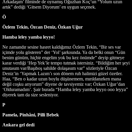
Arkadaşım’ filminde de oynamış Oğuzhan Koç’un “Yolum uzun
artık” dediği ‘Gitsem Diyorum’ en uygun seçenek.
Ö
Özlem Tekin, Özcan Deniz, Özkan Uğur
Hamba leley yamba leyyo!
Ne zamandır sesine hasret kaldığımız Özlem Tekin, “Bir ses var
içimde yolu gösteren” der ‘Yol’ şarkısında. Ya da belki onun “Gün
benim günüm, hiçbir engelim yok bu kez önümde” deyip gitmeye
karar verdiği ‘Hep Yek’le tempo tutmak istersiniz. “Bildiğim her şeyi
unutasım var/Başıboş sahilde dolaşasım var” sözleriyle Özcan
Deniz’in ‘Yapmak Lazım’ı son dönem ruh halimizi güzel özetler.
Haa, “Ben o kadar uzun boylu düşünemem, mırıldanırken mana
değil coşku arıyorum” diyene de tavsiyemiz var; Özkan Uğur’dan
‘Olduramadım’. Şair burada “Hamba leley yamba leyyo ooo leyya”
diyerek tam da size sesleniyor.
P
Pamela, Pinhâni, Pilli Bebek
Ankara gel dedi