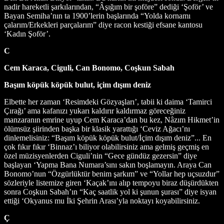
nadir hareketli şarkılarından, “Âşığım bir şoföre” dediği ‘Şoför’ ve
Bayan Semiha’nın ta 1900’lerin başlarında “Yolda kornamı
çalarım/Erkekleri parçalarım” diye racon kestiği efsane kantosu
‘Kadın Şoför’.
C
Cem Karaca, Ciguli, Can Bonomo, Coşkun Sabah
Başım köpük köpük bulut, içim dışım deniz
Elbette her zaman ‘Resimdeki Gözyaşları’, tabii ki daima ‘Tamirci
Çırağı’ ama kafanızı yukarı kaldırır kaldırmaz göreceğiniz
manzaranın emrine uyup Cem Karaca’dan bu kez, Nâzım Hikmet’in
ölümsüz şiirinden başka bir klasik yarattığı ‘Ceviz Ağacı’nı
dinlemelisiniz: “Başım köpük köpük bulut/İçim dışım deniz”... En
çok fıkır fıkır ‘Binnaz’ı biliyor olabilirsiniz ama gelmiş geçmiş en
özel müzisyenlerden Ciguli’nin “Gece gündüz gezersin” diye
başlayan ‘Yapma Bana Numara’sını sakın boşlamayın. Araya Can
Bonomo’nun “Özgürlüktür benim şarkım” ve “Yollar hep uçsuzdur”
sözleriyle listemize giren ‘Kaçak’ını alıp tempoyu biraz düşürdükten
sonra Coşkun Sabah’ın “Kaç saatlik yol ki şunun şurası” diye isyan
ettiği ‘Okyanus mu İki Şehrin Arası’yla noktayı koyabilirsiniz.
Ç