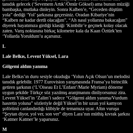
tanıdık gelecek (‘Sevemem Artık’/Ömür Göksel) ama bunun müziği
bambaşka, mutlaka dinleyin. Sonra Kalben’e, “Geceden düştüm
yola” dediği ‘Yol’ şarkısına geçersiniz. Oradan Kibariye’nin
“Kalben ne kadar dertli olacağım”, “Ah nasıl yollarına bakacağım”
diyerek hayatımıza girdiği klasiği ‘Kimbilir’e geçmek kolay olacak
zaten. Varış noktasına birkaç kilometre kala da Kaan Öztürk’ten
‘Yollarda Yoruldum’u açarsınız.
L
Lale Belkıs, Levent Yüksel, Lara
Gölgemi aldım yanıma
Lale Belkıs’ın duru sesiyle okuduğu ‘Yolun Açık Olsun’un melodisi
tanıdık gelebilir. 1977 Eurovision yarışmasında Fransa’ya birincilik
getiren şarkının (‘L’Oiseau Et L’Enfant’/Marie Myriam) döneme
uygun şekilde Türkçe söz yazılmış aranjmanını dinliyorsunuz zira.
Levent Yüksel’in ‘Zalim’i sadece “Gölgemi aldım yanıma/Vurdum
hasretin yoluna” sözleriyle değil Yüksel’in bir uzun yol kamyon
şoförünü canlandırdığı klibiyle de temamıza uyar. Altın vuruşu
“Şeytan diyor, yol ver, son ver” diyen Lara’nın müthiş kıvrak şarkısı
‘Katmer Katmer’le yaparsınız.
M