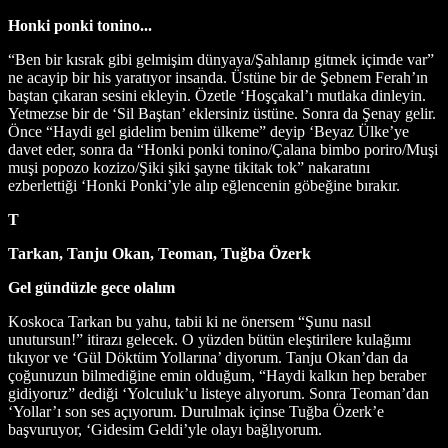
Honki ponki tonino...
“Ben bir kısrak gibi gelmişim dünyaya/Şahlanıp gitmek içimde var”
ne acayip bir his yaratıyor insanda. Üstüne bir de Şebnem Ferah’ın
baştan çıkaran sesini ekleyin. Özetle ‘Hoşçakal’ı mutlaka dinleyin.
Yetmezse bir de ‘Sil Baştan’ eklersiniz üstüne. Sonra da Şenay gelir.
Önce “Haydi gel gidelim benim ülkeme” deyip ‘Beyaz Ülke’ye
davet eder, sonra da “Honki ponki tonino/Çalana bimbo poriro/Muşi
muşi popozo kozizo/Şiki şiki şayne tikitak tok” nakaratını
ezberlettiği ‘Honki Ponki’yle alıp eğlencenin göbeğine bırakır.
T
Tarkan, Tanju Okan, Teoman, Tuğba Özerk
Gel gündüzle gece olalım
Koskoca Tarkan bu yahu, tabii ki ne önersem “Şunu nasıl
unutursun!” itirazı gelecek. O yüzden bütün eleştirilere kulağımı
tıkıyor ve ‘Gül Döktüm Yollarına’ diyorum. Tanju Okan’dan da
çoğunuzun bilmediğine emin olduğum, “Haydi kalkın hep beraber
gidiyoruz” dediği ‘Yolculuk’u listeye alıyorum. Sonra Teoman’dan
‘Yollar’ı son ses açıyorum. Durulmak içinse Tuğba Özerk’e
başvuruyor, ‘Gidesim Geldi’yle olayı bağlıyorum.