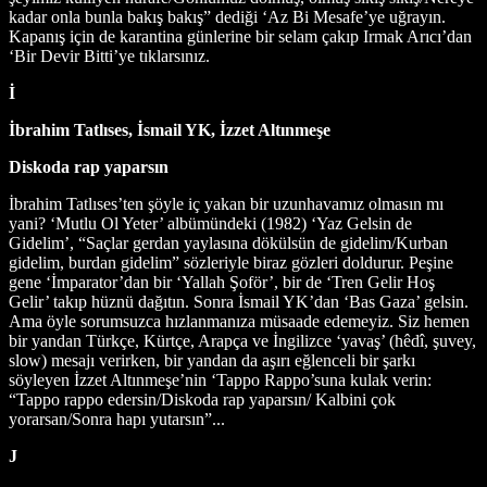
kadar onla bunla bakış bakış” dediği ‘Az Bi Mesafe’ye uğrayın.
Kapanış için de karantina günlerine bir selam çakıp Irmak Arıcı’dan
‘Bir Devir Bitti’ye tıklarsınız.
İ
İbrahim Tatlıses, İsmail YK, İzzet Altınmeşe
Diskoda rap yaparsın
İbrahim Tatlıses’ten şöyle iç yakan bir uzunhavamız olmasın mı
yani? ‘Mutlu Ol Yeter’ albümündeki (1982) ‘Yaz Gelsin de
Gidelim’, “Saçlar gerdan yaylasına dökülsün de gidelim/Kurban
gidelim, burdan gidelim” sözleriyle biraz gözleri doldurur. Peşine
gene ‘İmparator’dan bir ‘Yallah Şoför’, bir de ‘Tren Gelir Hoş
Gelir’ takıp hüznü dağıtın. Sonra İsmail YK’dan ‘Bas Gaza’ gelsin.
Ama öyle sorumsuzca hızlanmanıza müsaade edemeyiz. Siz hemen
bir yandan Türkçe, Kürtçe, Arapça ve İngilizce ‘yavaş’ (hêdî, şuvey,
slow) mesajı verirken, bir yandan da aşırı eğlenceli bir şarkı
söyleyen İzzet Altınmeşe’nin ‘Tappo Rappo’suna kulak verin:
“Tappo rappo edersin/Diskoda rap yaparsın/ Kalbini çok
yorarsan/Sonra hapı yutarsın”...
J