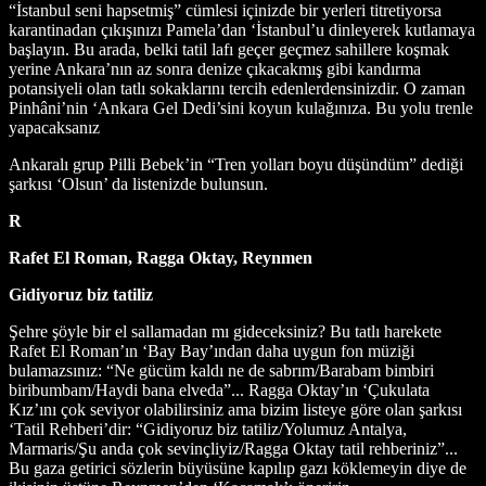
“İstanbul seni hapsetmiş” cümlesi içinizde bir yerleri titretiyorsa
karantinadan çıkışınızı Pamela’dan ‘İstanbul’u dinleyerek kutlamaya
başlayın. Bu arada, belki tatil lafı geçer geçmez sahillere koşmak
yerine Ankara’nın az sonra denize çıkacakmış gibi kandırma
potansiyeli olan tatlı sokaklarını tercih edenlerdensinizdir. O zaman
Pinhâni’nin ‘Ankara Gel Dedi’sini koyun kulağınıza. Bu yolu trenle
yapacaksanız
Ankaralı grup Pilli Bebek’in “Tren yolları boyu düşündüm” dediği
şarkısı ‘Olsun’ da listenizde bulunsun.
R
Rafet El Roman, Ragga Oktay, Reynmen
Gidiyoruz biz tatiliz
Şehre şöyle bir el sallamadan mı gideceksiniz? Bu tatlı harekete
Rafet El Roman’ın ‘Bay Bay’ından daha uygun fon müziği
bulamazsınız: “Ne gücüm kaldı ne de sabrım/Barabam bimbiri
biribumbam/Haydi bana elveda”... Ragga Oktay’ın ‘Çukulata
Kız’ını çok seviyor olabilirsiniz ama bizim listeye göre olan şarkısı
‘Tatil Rehberi’dir: “Gidiyoruz biz tatiliz/Yolumuz Antalya,
Marmaris/Şu anda çok sevinçliyiz/Ragga Oktay tatil rehberiniz”...
Bu gaza getirici sözlerin büyüsüne kapılıp gazı köklemeyin diye de