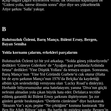
açılıp bağıra çağıra söylenerek verilir. İlk bölümün kapanışına ise
“Gideni yolla, isterse dönsün sonra” diye diye ses yükseltmelik
Atiye şarkısı ‘Salla’ yakışır.
B
Bulutsuzluk Özlemi, Barış Manço, Bülent Ersoy, Bergen,
Bayan Semiha
Yolda kornamı çalarım, erkekleri parçalarım
Bulutsuzluk Özlemi iyi bir yol arkadaşı. “Solda güneş yükseliyordu”
dedikleri ‘Güneye Giderken’ de “Ayağım gaz pedalında/Ardımda
fırtına” dedikleri ‘Yine Düştük Yollara’ da temaya uygun. Sonrasına,
Barış Manço’nun ‘Yine Yol Göründü Gurbete’si cuk oturur (Hatta
bir de aynı şarkının Manço’nun 1976’da Belçika’da kaydettiği
albüm için seslendirdiği versiyonu olan ‘Lucky Road’u dinleyin).
Herhalde biliyorsunuzdur ama hatırlatayım; yanına ‘Diva’nın güçlü
nefesini almadan yola çıkan büyük hata eder. Defalarca tecrübe
edilmiş garantili iki Bülent Ersoy şarkısını iliştiriyorum: Şu zor
günleri geride bırakmışken “Dertlerin cümlesine” diye haykırarak
‘İtirazım Var’ı açın, peşine “Ne çektiğimi” kısmına bastırarak ‘Bir
Ben Bir Allah Biliyor’ takın. Bu harfin iki müjdesi sonda: Bergen’in