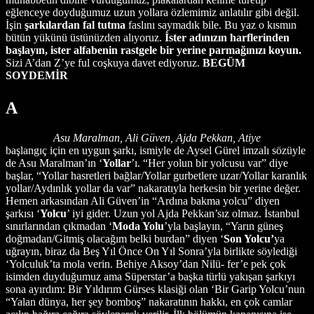
eğlenceye doyduğumuz uzun yollara özlemimiz anlatılır gibi değil.
İşin
şarkılardan fal tutma
faslını saymadık bile. Bu yaz o kısmın
bütün yükünü üstünüzden alıyoruz.
İster adınızın harflerinden
başlayın, ister alfabenin rastgele bir yerine parmağınızı koyun.
Sizi A’dan Z’ye ful coşkuya davet ediyoruz.
BEGÜM
SOYDEMİR
A
Asu Maralman, Ali Güven, Ajda Pekkan, Atiye
başlangıç için en uygun şarkı, ismiyle de Aysel Gürel imzalı sözüyle
de Asu Maralman’ın ‘
Yollar
’ı. “Her yolun bir yolcusu var” diye
başlar, “Yollar hasretleri bağlar/Yollar gurbetlere uzar/Yollar karanlık
yollar/Aydınlık yollar da var” nakaratıyla herkesin bir yerine değer.
Hemen arkasından Ali Güven’in “Ardına bakma yolcu” diyen
şarkısı ‘
Yolcu
’ iyi gider. Uzun yol Ajda Pekkan’sız olmaz. İstanbul
sınırlarından çıkmadan ‘
Moda Yolu
’yla başlayın, “Yarın güneş
doğmadan/Gitmiş olacağım belki burdan” diyen ‘
Son Yolcu’
ya
uğrayın, biraz da Beş Yıl Önce On Yıl Sonra’yla birlikte söylediği
‘Yolculuk’ta mola verin. Behiye Aksoy’dan Nilü- fer’e pek çok
isimden duyduğumuz ama Süperstar’a başka türlü yakışan şarkıyı
sona ayırdım: Bir Yıldırım Gürses klasiği olan ‘Bir Garip Yolcu’nun
“Yalan dünya, her şey bomboş” nakaratının hakkı, en çok camlar