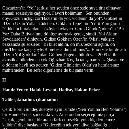
Gazapizm’in ‘Yol’ şarkısı her şeyden önce sade suya tirit olmayan,
manalı sözleriyle çağırıyor. Favori bölümüm “Sen önünden
doy/Gözün açlığı zor/Hazların da yol, vicdanın da yol”. Göksel’in
‘Uzun Uzun Yollar’ı âdetten. Gökhan Tepe’nin ‘Yürü Yüreğim’i
“Gidelim buralardan” sözüyle tavlayıcı. Grup Gündoğarken’in ‘Bir
Yaz Daha Bitiyor’unu dönüşe ayırmak gerek, şimdi ‘Yol Aldım
Sevdalardan’ dinleyin. Gidişe Gökhan Özen’in ‘Mis’i yakışır;
baksanıza şu sözlere: “Bi bilet aldım, oh mis/Sezonu açtım, oh
mis/Denize karşı şöyle/Bi nefes aldım, oh mis”... Elimizde bir de adı
‘Uzun Yol Şarkıları’ olan Gülben Ergen albümü var. 2009 tarihli
akustik albümden en çok Oğuzhan Koç’la tanışmamızı sağlayan ve
o dönem hayli ses getiren ‘Giden Günlerim Oldu’yu hatırlarsınız
muhtemelen. Bu sefer diğerlerine de bir şans verin.
H
Hande Yener, Haluk Levent, Hadise, Hakan Peker
Tatile çıkmadım, çıkamadım
Çelik-Ebru Gündeş düetiyle aynı isimde (‘Sen Yoluna Ben Yoluma’)
bir Hande Yener şarkısı da var. Ama ondan seçeceğimiz parça
“Uçak, gemi, tren, bir araba fark etmez/Bu yolu hiç dert etmez
kalbim” diye başlayıp “Gideceğim tek yer” diye bağladığı