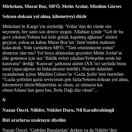
Mirkelam, Murat Boz, MFÖ, Metin Arolat, Müslüm Gürses
Seksen-doksan yol alma, kilometreyi düzle
Mirkelam’ın Kargo’yla söylediği ‘Yollar’dan iki cümle söz
seçemem, her satırı son derece uygun. Allahtan içinde “Gel de bu
gece yıkılsın/Yoluna kul köle gönül, kapılmış ağlarına” sözleri
geçiyor, yoksa az kalsın Murat Boz’un ‘Janti’sinden mahrum
kalacaktık. Yolu yarılarken MFÖ, “Tam ortasındayım yolun”
demezse olur mu? Yol boyu aklınızdan geçenleri Metin Arolat’ın
dile getirmesi için sizi “Bildik evleri yıkalım/Yerleşelim senle bir
karavana” dediği ‘Karavan’ şarkısına alalım (XX’nci sayfada bunu
nasıl yapacağınızı da bulacaksınız üstelik). Hayale dalanları
uyandırmak içinse Müslüm Gürses’in ‘Gazla Şoför’ünü önerelim:
“Gazla şoförüm gazla seviyorum pek fazla/Seksen-doksan yol alma,
kilometreyi düzle/Müşterimiz az olsun, az olmazsa kız
olsun/Adana’dan gaza bas, Bolu Dağı düz olsun”...
N
Nazan Öncel, Nilüfer, Nükhet Duru, Nil Karaibrahimgil
Bizi ararlarsa uzaktayız diyelim
Nazan Öncel, ‘Gidelim Buralardan’ derken ya da Nilüfer’den