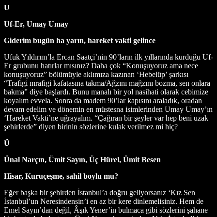
U
Uf-Er, Umay Umay
Giderim bugün ha yarın, hareket vakti gelince
Ufuk Yıldırım’la Ercan Saatçi’nin 90’ların ilk yıllarında kurduğu Uf-
Er grubunu hatırlar mısınız? Daha çok “Konuşuyoruz ama nece
konuşuyoruz” bölümüyle aklımıza kazınan ‘Hebelüp’ şarkısı
“Trafigi mrafigi kafatasına takma/Ağzını mağzını bozma, sen onlara
bakma” diye başlardı. Bunu manalı bir yol nasihati olarak cebimize
koyalım evvela. Sonra da madem 90’lar kapısını araladık, oradan
devam edelim ve dönemin en müstesna isimlerinden Umay Umay’ın
‘Hareket Vakti’ne uğrayalım. “Çağıran bir şeyler var hep beni uzak
şehirlerde” diyen birinin sözlerine kulak verilmez mi hiç?
Ü
Ünal Narçın, Ümit Sayın, Üç Hürel, Ümit Besen
Hisar, Kuruçeşme, sahil boylu mu?
Eğer başka bir şehirden İstanbul’a doğru geliyorsanız ‘Kız Sen
İstanbul’un Neresindensin’i en az bir kere dinlemelisiniz. Hem de
Emel Sayın’dan değil, Âşık Yener’in bulmaca gibi sözlerini şahane