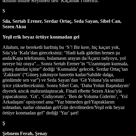
ikisinin üstüne Reynmen’den ‘Kaçamak’ı öneririz.
S
Sıla, Sertab Erener, Serdar Ortaç, Seda Sayan, Sibel Can,
Sezen Aksu
Yeşil erik beyaz örtüye konmadan gel
Allahım, ne bereketli harfmiş bu ‘S’! Bir kere, hiç kaçarı yok,
Sıla’yla ‘Kafa’dan gireceksiniz: “Hadi kalk gidelim hemen şu
anda/Kapa telefonunu, bulamasın arayan da/Açarız radyoyu, yol
nereye biz oraya”... Sonra Sertab Erener’in “Uzanmışım kumsala,
güneş damlar içime” dediği ‘Kumsalda’ gelecek. Serdar Ortaç’tan
‘Zakkum’ (“Güneş yakmıyor hasretin kadar/Sahilde dalga,
gönlümde sen var”) ve Seda Sayan’dan ‘Git Yoluna’yla sesinizi
iyice yükselteceksiniz. Sonra Sibel Can, ‘Daha Yolun Başındayım’
diyerek azıcık mahzunlaştıracak. Finali elbette Sezen Aksu’yla
yapacaksınız. ‘Git’, ‘Gidiyorum’, ‘Ben de Yoluma Giderim’, ‘Yol
Arkadaşım’ opsiyonel ama “Yaz bitmeden gel/Yapraklarım
solmadan, narlar olmadan gel/Gün devrilmeden/Yeşil erik beyaz
örtüye konmadan gel” dediği ‘Yaz’ şart!
Ş
Şebnem Ferah, Şenay