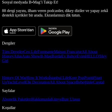
Sosyal medyada
B•Mag’i Takip Et!
88 dergi yayını, ilham veren podcastler, dikey diziler ve yapay zekâ
destekli içerikler bir arada. Ekranlarınızı dik tutun.
Dergiler
Tüm Dergiler
Ceo Life
Formsante
Maison Française
All About
History
Atlas
Auto Show
B-Mag
Burda
Ev Bahçe
Evim
HELLO!
Hey
Girl
History Of War
How It Works
İstanbul Life
Kore Pop
Pozitif
Start
Up
Yacht
Level
Elle Decoration
All About Space
Bebeğimle
Capital
Sayfalar
Abonelik Paketleri
Hakkımızda
Künye
Bize Ulaşın
Koşullar