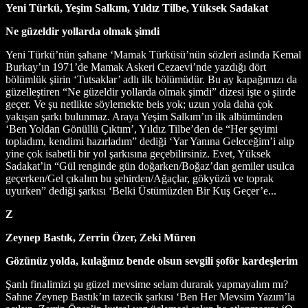
Yeni Türkü, Yeşim Salkım, Yıldız Tilbe, Yüksek Sadakat
Ne güzeldir yollarda olmak şimdi
Yeni Türkü’nün şahane ‘Mamak Türküsü’nün sözleri aslında Kemal
Burkay’ın 1971’de Mamak Askeri Cezaevi’nde yazdığı dört
bölümlük şiirin ‘Tutsaklar’ adlı ilk bölümüdür. Bu ay kapağımızı da
güzelleştiren “Ne güzeldir yollarda olmak şimdi” dizesi işte o şiirde
geçer. Ve şu netlikte söylemekte beis yok; uzun yola daha çok
yakışan şarkı bulunmaz. Araya Yeşim Salkım’ın ilk albümünden
‘Ben Yoldan Gönüllü Çıktım’, Yıldız Tilbe’den de “Her şeyimi
topladım, kendimi hazırladım” dediği ‘Yar Yanına Geleceğim’i alıp
yine çok isabetli bir yol şarkısına geçebilirsiniz. Evet, Yüksek
Sadakat’in “Gül renginde gün doğarken/Boğaz’dan gemiler usulca
geçerken/Gel çıkalım bu şehirden/Ağaçlar, gökyüzü ve toprak
uyurken” dediği şarkısı ‘Belki Üstümüzden Bir Kuş Geçer’e...
Z
Zeynep Bastık, Zerrin Özer, Zeki Müren
Gözünüz yolda, kulağınız bende olsun sevgili şoför kardeşlerim
Şanlı finalimizi şu güzel mevsime selam durarak yapmayalım mı?
Sahne Zeynep Bastık’ın tazecik şarkısı ‘Ben Her Mevsim Yazım’la