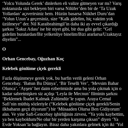
‘Yolcu Yolunda Gerek’ dinlerken eli valize gitmeyen var mı? Varış
noktanızda sizi bekleyen biri varsa Nilüfer’den bir de ‘Ta Uzak
Yollardan’ açıverirsiniz hem. Hüzün basarsa Nükhet Duru’dan
‘Yolun Uzun’a geçersiniz, size “Kalk gidelim, hiç vaktim yok
üzülmeye” der. Nil Karaibrahimgil’in daha iki ay evvel çıkardığı
şarkısı ‘Sakız Adası’ ise bir niyet gibi, bir dua gibi gelir: “Gel
gidelim buralardan/Bir yelkenliye binelim/Bizi ararlarsa/Uzaktayız
diyelim”...
O
Orhan Gencebay, Oğuzhan Koç
Kelebek gönlüme çiçek gerekli
Fazla düşünmeye gerek yok, bu harfin verili geleni Orhan
Gencebay. ‘Batsın Bu Dünya’, ‘Bir Teselli Ver’, ‘Mevsim Bahar
Olunca’, ‘Ayşen’ her daim ezberimizde ama bu yola çıkmak için o
kadar sabretmişken siz açılışı ‘Leyla ile Mecnun’ filminin şarkısı
‘Beklemek İbadet Kalmak Zulümdür’le yapın. Araya Cemal
Safi’nin müthiş sözleriyle (“Kelebek gönlüme çiçek gerekli/Senin
ilkbaharın geçti diyorum”) bir ‘Müsaaden Olursa Ben Gidiyorum’
alın. Ve yine Safi-Gencebay işbirliğinin zirvesi, “Ya yolu kaybettim,
ya ben kayboldum/Ne olur bir yerden karşıma çıksan” diyen ‘Ya
Evde Yoksan’la bağlayın. Biraz daha yakınlara gelmek için iki ‘Yol