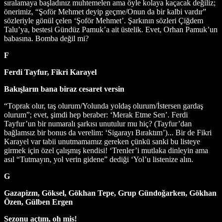
sıralamaya başladınız muhtemelen ama öyle kolaya kaçacak değiliz;
önerimiz, “Şoför Mehmet deyip geçme/Onun da bir kalbi vardır”
sözleriyle gönül çelen ‘Şoför Mehmet’. Şarkının sözleri Çiğdem
Talu’ya, bestesi Gündüz Pamuk’a ait üstelik. Evet, Orhan Pamuk’un
babasına. Bomba değil mi?
F
Ferdi Tayfur, Fikri Karayel
Bakışların bana biraz cesaret versin
“Toprak olur, taş olurum/Yolunda yoldaş olurum/İstersen gardaş
olurum”; evet, şimdi hep beraber: ‘Merak Etme Sen’. Ferdi
Tayfur’un bir numaralı şarkısı unutulur mu hiç? (Tayfur’dan
bağlamsız bir bonus da verelim: ‘Sigarayı Bıraktım’)... Bir de Fikri
Karayel var tabii unutmamamız gereken çünkü sanki bu listeye
girmek için özel çalışmış kendisi! ‘Trenler’i mutlaka dinleyin ama
asıl “Tutmayın, yol verin gidene” dediği ‘Yol’u listenize alın.
G
Gazapizm, Göksel, Gökhan Tepe, Grup Gündoğarken, Gökhan
Özen, Gülben Ergen
Sezonu açtım, oh mis!