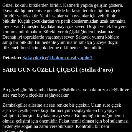
Güzel kokulu bitkilerden biridir. Katmerli yapıda gelişim gösterir.
Dayanıklılığı nedeniyle genellikle herkesin tercih ettiği bir çiçek
türüdür ve toksiktir. Yani insanlar ve hayvanlar için zehirli bir
bitkidir. Küçük çocuklardan ve patili dostlarımızdan uzak tutmakta
fayda var. Güneşten faydalanmayı çok sever. Doğru ve tek bir yere
konumlandırılmalıdır. Sürekli yer değişikliğinden hoşlanmaz.
Drenajı iyi topraklarda yaşamayı sever. Şakayık yumru köklere
sahip bir bitkidir. Bu nedenle yumruların rahatça yüzeye doğru
filizlenebilmesi için çok derine dikilmemesi önemlidir.
Detaylar:
Şakayık çiçeği bakımı nasıl yapılır?
SARI GÜN GÜZELİ ÇİÇEĞİ (Stella d’oro)
Bu güzel günlük zambakların yetiştirilmesi ve bakımı zor değildir ve
size yaz boyu çiçekler sağlayacaktır.
Zambakgiller ailesine ait sarı renkte bir çiçektir. Uzun süre çiçek
açan ve çeşitli çevre koşullarına uyum sağlayabilen bir yapıya
sahiptir. Güneşten faydalanmayı sever. Bulunduğu toprağın nemli
olması gelişimi için önemlidir. Fakat nemli olması için bol sulanması
nedeniyle soğanına zarar verebilirsiniz. Kontrollü bir nem
sağlanmalıdır.