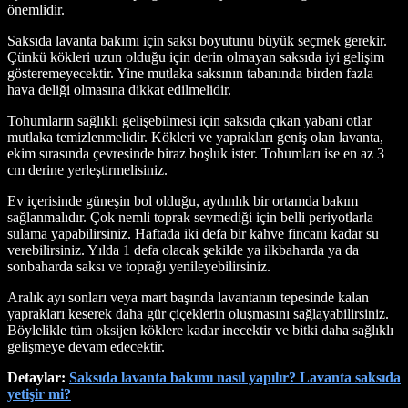
önemlidir.
Saksıda lavanta bakımı için saksı boyutunu büyük seçmek gerekir.
Çünkü kökleri uzun olduğu için derin olmayan saksıda iyi gelişim
gösteremeyecektir. Yine mutlaka saksının tabanında birden fazla
hava deliği olmasına dikkat edilmelidir.
Tohumların sağlıklı gelişebilmesi için saksıda çıkan yabani otlar
mutlaka temizlenmelidir. Kökleri ve yaprakları geniş olan lavanta,
ekim sırasında çevresinde biraz boşluk ister. Tohumları ise en az 3
cm derine yerleştirmelisiniz.
Ev içerisinde güneşin bol olduğu, aydınlık bir ortamda bakım
sağlanmalıdır. Çok nemli toprak sevmediği için belli periyotlarla
sulama yapabilirsiniz. Haftada iki defa bir kahve fincanı kadar su
verebilirsiniz. Yılda 1 defa olacak şekilde ya ilkbaharda ya da
sonbaharda saksı ve toprağı yenileyebilirsiniz.
Aralık ayı sonları veya mart başında lavantanın tepesinde kalan
yaprakları keserek daha gür çiçeklerin oluşmasını sağlayabilirsiniz.
Böylelikle tüm oksijen köklere kadar inecektir ve bitki daha sağlıklı
gelişmeye devam edecektir.
Detaylar:
Saksıda lavanta bakımı nasıl yapılır? Lavanta saksıda
yetişir mi?