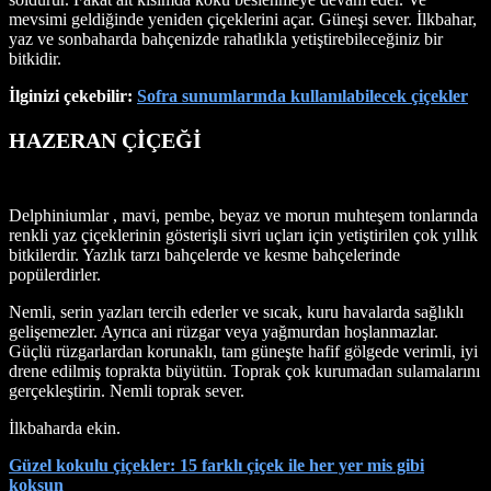
mevsimi geldiğinde yeniden çiçeklerini açar. Güneşi sever. İlkbahar,
yaz ve sonbaharda bahçenizde rahatlıkla yetiştirebileceğiniz bir
bitkidir.
İlginizi çekebilir:
Sofra sunumlarında kullanılabilecek çiçekler
HAZERAN ÇİÇEĞİ
Delphiniumlar , mavi, pembe, beyaz ve morun muhteşem tonlarında
renkli yaz çiçeklerinin gösterişli sivri uçları için yetiştirilen çok yıllık
bitkilerdir. Yazlık tarzı bahçelerde ve kesme bahçelerinde
popülerdirler.
Nemli, serin yazları tercih ederler ve sıcak, kuru havalarda sağlıklı
gelişemezler. Ayrıca ani rüzgar veya yağmurdan hoşlanmazlar.
Güçlü rüzgarlardan korunaklı, tam güneşte hafif gölgede verimli, iyi
drene edilmiş toprakta büyütün. Toprak çok kurumadan sulamalarını
gerçekleştirin. Nemli toprak sever.
İlkbaharda ekin.
Güzel kokulu çiçekler: 15 farklı çiçek ile her yer mis gibi
koksun