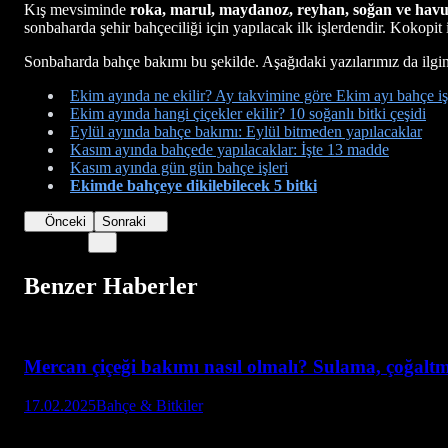
Kış mevsiminde
roka, marul, maydanoz, reyhan, soğan ve havuç
sonbaharda şehir bahçeciliği için yapılacak ilk işlerdendir. Kokopit
Sonbaharda bahçe bakımı bu şekilde. Aşağıdaki yazılarımız da ilgini
Ekim ayında ne ekilir? Ay takvimine göre Ekim ayı bahçe iş
Ekim ayında hangi çiçekler ekilir? 10 soğanlı bitki çeşidi
Eylül ayında bahçe bakımı: Eylül bitmeden yapılacaklar
Kasım ayında bahçede yapılacaklar: İşte 13 madde
Kasım ayında gün gün bahçe işleri
Ekimde bahçeye dikilebilecek 5 bitki
Önceki
Sonraki
Benzer Haberler
Mercan çiçeği bakımı nasıl olmalı? Sulama, çoğalt
17.02.2025
Bahçe & Bitkiler