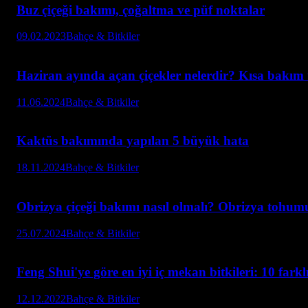
Buz çiçeği bakımı, çoğaltma ve püf noktalar
09.02.2023
Bahçe & Bitkiler
Haziran ayında açan çiçekler nelerdir? Kısa bakım 
11.06.2024
Bahçe & Bitkiler
Kaktüs bakımında yapılan 5 büyük hata
18.11.2024
Bahçe & Bitkiler
Obrizya çiçeği bakımı nasıl olmalı? Obrizya tohumu 
25.07.2024
Bahçe & Bitkiler
Feng Shui'ye göre en iyi iç mekan bitkileri: 10 farkl
12.12.2022
Bahçe & Bitkiler