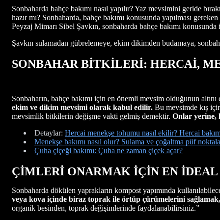
Sonbaharda bahçe bakımı nasıl yapılır? Yaz mevsimini geride bırakt
hazır mı? Sonbaharda, bahçe bakımı konusunda yapılması gereken en ö
Peyzaj Mimarı Sibel Şavkın, sonbaharda bahçe bakımı konusunda ip
Şavkın sulamadan gübrelemeye, ekim dikimden budamaya, sonbahar
SONBAHAR BİTKİLERİ: HERCAİ, M
Sonbaharın, bahçe bakımı için en önemli mevsim olduğunun altını ç
ekim ve dikim mevsimi olarak kabul edilir.
Bu mevsimde kış için
mevsimlik bitkilerin değişme vakti gelmiş demektir.
Onlar yerine, 
Detaylar:
Hercai menekşe tohumu nasıl ekilir? Hercai bakım
Menekşe bakımı nasıl olur? Sulama ve çoğaltma püf noktala
Çuha çiçeği bakımı: Çuha ne zaman çiçek açar?
ÇİMLERİ ONARMAK İÇİN EN İDEAL 
Sonbaharda dökülen yaprakların kompost yapımında kullanılabilec
veya kova içinde biraz toprak ile örtüp çürümelerini sağlamak
organik besinden, toprak değişimlerinde faydalanabilirsiniz.”