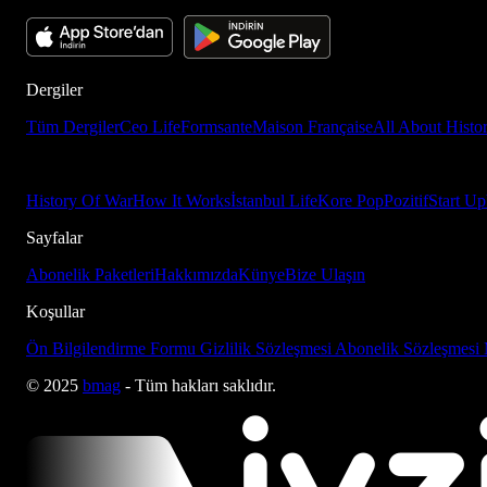
Dergiler
Tüm Dergiler
Ceo Life
Formsante
Maison Française
All About Histo
History Of War
How It Works
İstanbul Life
Kore Pop
Pozitif
Start Up
Sayfalar
Abonelik Paketleri
Hakkımızda
Künye
Bize Ulaşın
Koşullar
Ön Bilgilendirme Formu
Gizlilik Sözleşmesi
Abonelik Sözleşmesi
© 2025
bmag
- Tüm hakları saklıdır.