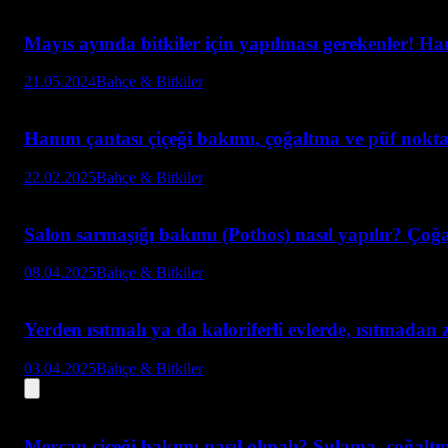
Mayıs ayında bitkiler için yapılması gerekenler! Hang
21.05.2024
Bahçe & Bitkiler
Hanım çantası çiçeği bakımı, çoğaltma ve püf nokta
22.02.2025
Bahçe & Bitkiler
Salon sarmaşığı bakımı (Pothos) nasıl yapılır? Çoğ
08.04.2025
Bahçe & Bitkiler
Yerden ısıtmalı ya da kaloriferli evlerde, ısıtmadan
03.04.2025
Bahçe & Bitkiler
Mercan çiçeği bakımı nasıl olmalı? Sulama, çoğalt