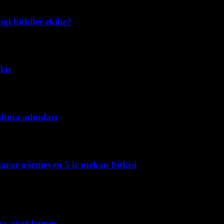
i bitkiler ekilir?
lar
altma adımları
 zarar görmeyen 5 iç mekan bitkisi
ma, çiçeklenme