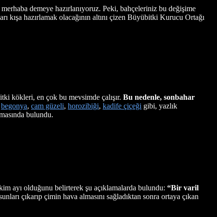
ya merhaba demeye hazırlanıyoruz. Peki, bahçeleriniz bu değişime
arı kışa hazırlamak olacağının altını çizen Büyübitki Kurucu Ortağı
tki kökleri, en çok bu mevsimde çalışır.
Bu nedenle, sonbahar
,
begonya
,
cam güzeli
,
horozibiği
,
kadife çiçeği
gibi, yazlık
amasında bulundu.
im ayı olduğunu belirterek şu açıklamalarda bulundu:
“Bir varil
unları çıkarıp çimin hava almasını sağladıktan sonra ortaya çıkan