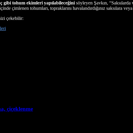
 gibi tohum ekimleri yapılabileceğini
söyleyen Şavkın, “Saksılarda v
 içinde çimlenen tohumları, topraklarını havalandırdığınız saksılara veya
zi çekebilir:
leri
ma, çiçeklenme