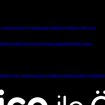
ry
Atlas
Auto Show
B-Mag
Burda
Ev Bahçe
Evim
HELLO!
Hey Girl
Yacht
Level
Elle Decoration
All About Space
Bebeğimle
Capital
Mesafeli Satış Sözleşmesi
Çerez Politikası
Teslimat ve İade
Yayın İlkeleri