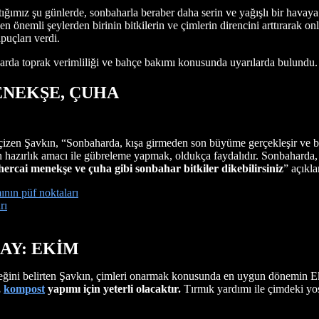
ığımız şu günlerde, sonbaharla beraber daha serin ve yağışlı bir hava
nemli şeylerden birinin bitkilerin ve çimlerin direncini arttırarak onl
uçları verdi.
da toprak verimliliği ve bahçe bakımı konusunda uyarılarda bulundu.
ENEKŞE, ÇUHA
izen Şavkın, “Sonbaharda, kışa girmeden son büyüme gerçekleşir ve bi
 hazırlık amacı ile gübreleme yapmak, oldukça faydalıdır. Sonbaharda
hercai menekşe ve çuha gibi sonbahar bitkiler dikebilirsiniz
” açıkl
ının püf noktaları
rı
AY: EKİM
eğini belirten Şavkın, çimleri onarmak konusunda en uygun dönemin Ek
,
kompost
yapımı için yeterli olacaktır.
Tırmık yardımı ile çimdeki yos