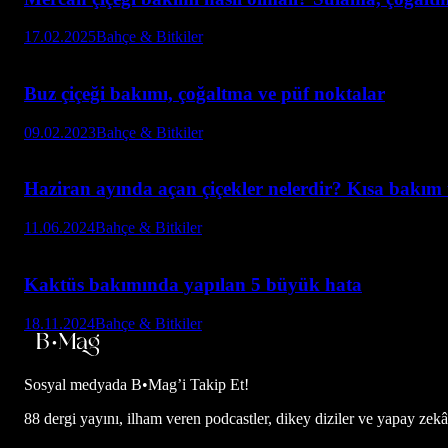
17.02.2025
Bahçe & Bitkiler
Buz çiçeği bakımı, çoğaltma ve püf noktalar
09.02.2023
Bahçe & Bitkiler
Haziran ayında açan çiçekler nelerdir? Kısa bakım 
11.06.2024
Bahçe & Bitkiler
Kaktüs bakımında yapılan 5 büyük hata
18.11.2024
Bahçe & Bitkiler
Sosyal medyada
B•Mag’i Takip Et!
88 dergi yayını, ilham veren podcastler, dikey diziler ve yapay zekâ d