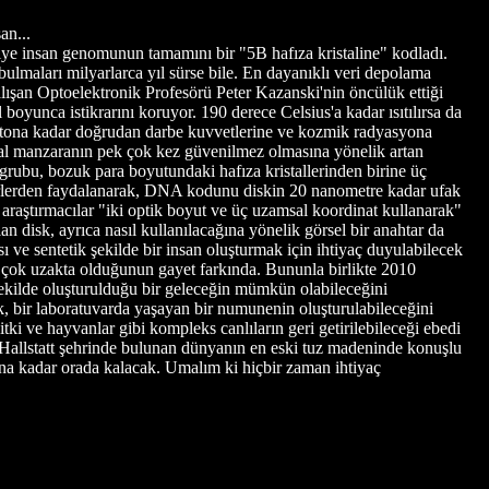
an...
iye insan genomunun tamamını bir "5B hafıza kristaline" kodladı.
bulmaları milyarlarca yıl sürse bile. En dayanıklı veri depolama
alışan Optoelektronik Profesörü Peter Kazanski'nin öncülük ettiği
l boyunca istikrarını koruyor. 190 derece Celsius'a kadar ısıtılırsa da
0 tona kadar doğrudan darbe kuvvetlerine ve kozmik radyasyona
tal manzaranın pek çok kez güvenilmez olmasına yönelik artan
grubu, bozuk para boyutundaki hafıza kristallerinden birine üç
azerlerden faydalanarak, DNA kodunu diskin 20 nanometre kadar ufak
, araştırmacılar "iki optik boyut ve üç uzamsal koordinat kullanarak"
n disk, ayrıca nasıl kullanılacağına yönelik görsel bir anahtar da
sı ve sentetik şekilde bir insan oluşturmak için ihtiyaç duyulabilecek
en çok uzakta olduğunun gayet farkında. Bununla birlikte 2010
y şekilde oluşturulduğu bir geleceğin mümkün olabileceğini
ak, bir laboratuvarda yaşayan bir numunenin oluşturulabileceğini
ki ve hayvanlar gibi kompleks canlıların geri getirilebileceği ebedi
 Hallstatt şehrinde bulunan dünyanın en eski tuz madeninde konuşlu
mana kadar orada kalacak. Umalım ki hiçbir zaman ihtiyaç