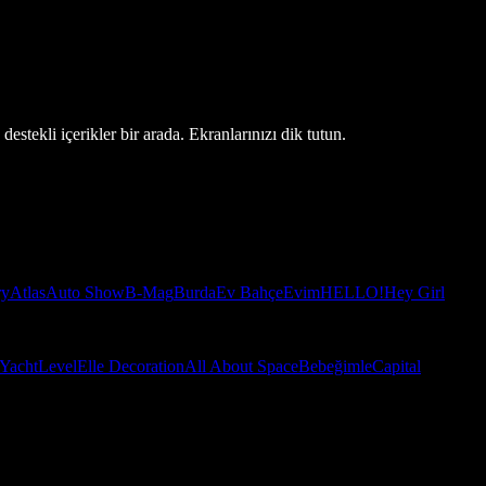
estekli içerikler bir arada. Ekranlarınızı dik tutun.
ry
Atlas
Auto Show
B-Mag
Burda
Ev Bahçe
Evim
HELLO!
Hey Girl
Yacht
Level
Elle Decoration
All About Space
Bebeğimle
Capital