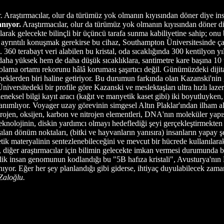
 Araştırmacılar, olur da türümüz yok olmanın kıyısından döner diye ins
nıyor.
Araştırmacılar, olur da türümüz yok olmanın kıyısından döner d
arak gelecekte bilinçli bir üçüncü tarafa sunma kabiliyetine sahip; onu 
aha ayrıntılı konuşmak gerekirse bu cihaz, Southampton Üniversitesinde ç
i. 360 terabayt veri alabilen bu kristal, oda sıcaklığında 300 kentilyon yı
 daha yüksek hem de daha düşük sıcaklıklara, santimetre kare başına 1
olama ortamı rekorunu hâlâ koruması şaşırtıcı değil. Günümüzdeki diji
neklerden biri haline getiriyor. Bu durumun farkında olan Kazanski'nin 
iversitedeki bir profile göre Kazanski ve meslektaşları ultra hızlı l
eneksel bilgi kayıt aracı (kağıt ve manyetik kaset gibi) iki boyutluyken
anımlıyor. Voyager uzay görevinin simgesel Altın Plaklar'ından ilham ala
idrojen, oksijen, karbon ve nitrojen elementleri, DNA'nın moleküler yapı
teknolojinin, diskin yardımcı olmayı hedeflediği şeyi gerçekleştirmekt
laşılan dönüm noktaları, (bitki ve hayvanların yanısıra) insanların yapa
netik materyalinin sentezlenebileceğini ve mevcut bir hücrede kullanılar
 diğer araştırmacılar için bilimin gelecekte imkan vermesi durumunda bit
ilik insan genomunun kodlandığı bu "5B hafıza kristali", Avusturya'nın
nıyor. Eğer her şey planlandığı gibi giderse, ihtiyaç duyulabilecek za
Zaloğlu.