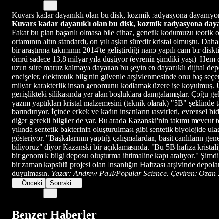
Kuvars kadar dayanıklı olan bu disk, kozmik radyasyona dayanıyor.
Kuvars kadar dayanıklı olan bu disk, kozmik radyasyona daya
Fakat bu plan başarılı olmasa bile cihaz, genetik kodumuzu teorik ol
ortamının altın standardı, on yılı aşkın süredir kristal olmuştu. D
bir araştırma takımının 2014'te geliştirdiği nano yapılı cam bir diskt
ömrü sadece 13,8 milyar yıla düşüyor (evrenin şimdiki yaşı). Hem
uzun süre maruz kalmaya dayanan bu şeyin en dayanıklı dijital dep
endişeler, elektronik bilginin güvenle arşivlenmesinde onu baş seçe
milyar karakterlik insan genomunu kodlamak üzere işe koyulmuş. Ün
genişlikteki silikasında yer alan boşluklara damgalamışlar. Çoğu gel
yazım yaptıkları kristal malzemesini (teknik olarak) "5B" şeklinde t
barındırıyor. İçinde erkek ve kadın insanların tasvirleri, evrensel h
diğer gerekli bilgiler de var. Bu arada Kazanski'nin takımı mevcut 
yılında sentetik bakterinin oluşturulması gibi sentetik biyolojide u
gösteriyor. "Başkalarının yaptığı çalışmalardan, basit canlıların ge
biliyoruz" diyor Kazanski bir açıklamasında. "Bu 5B hafıza kristali,
bir genomik bilgi deposu oluşturma ihtimaline kapı aralıyor." Şimd
bir zaman kapsülü projesi olan İnsanlığın Hafızası arşivinde depola
duyulmasın.
Yazar: Andrew Paul/Popular Science. Çeviren: Ozan 
Önceki
Sonraki
Benzer Haberler