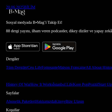
20.06.2025
BİLİM
Sosyal medyada
B•Mag’i Takip Et!
88 dergi yayını, ilham veren podcastler, dikey diziler ve yapay zekâ d
Dergiler
Tüm Dergiler
Ceo Life
Formsante
Maison Française
All About Histo
History Of War
How It Works
İstanbul Life
Kore Pop
Pozitif
Start Up
Sayfalar
Abonelik Paketleri
Hakkımızda
Künye
Bize Ulaşın
Koşullar