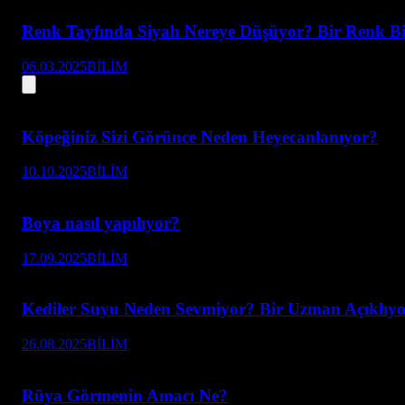
Renk Tayfında Siyah Nereye Düşüyor? Bir Renk Bil
06.03.2025
BİLİM
Köpeğiniz Sizi Görünce Neden Heyecanlanıyor?
10.10.2025
BİLİM
Boya nasıl yapılıyor?
17.09.2025
BİLİM
Kediler Suyu Neden Sevmiyor? Bir Uzman Açıklıyo
26.08.2025
BİLİM
Rüya Görmenin Amacı Ne?