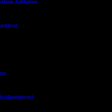
kaların Açıklaması
aşırtıyor
ruz
yi Hissettiriyor?