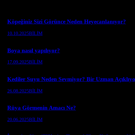
Köpeğiniz Sizi Görünce Neden Heyecanlanıyor?
10.10.2025
BİLİM
Boya nasıl yapılıyor?
17.09.2025
BİLİM
Kediler Suyu Neden Sevmiyor? Bir Uzman Açıklıyo
26.08.2025
BİLİM
Rüya Görmenin Amacı Ne?
20.06.2025
BİLİM