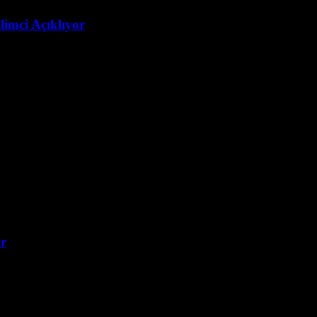
imci Açıklıyor
r