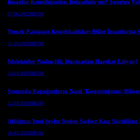
İnsanlar Kendiliğinden Tutuşabilir mi? Şaşırtıcı Va
07.06.2025
BİLİM
Yemek Paylaşan Köpekbalıkları Bilim İnsanlarını Ş
31.05.2025
BİLİM
Moleküller Neden Hiç Durmadan Hareket Ediyor?
24.03.2025
BİLİM
Sonunda Papağanların Nasıl 'Konuştuğunu' Biliyo
22.03.2025
BİLİM
Aldığınız Yeni Şeyler Neden Sadece Kısa Süreliğine İ
20.03.2025
BİLİM