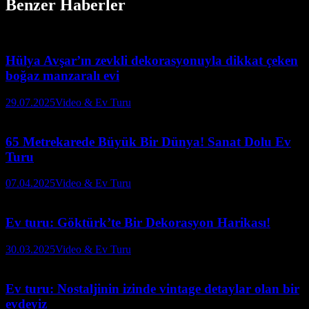
Benzer Haberler
Hülya Avşar’ın zevkli dekorasyonuyla dikkat çeken
boğaz manzaralı evi
29.07.2025
Video & Ev Turu
65 Metrekarede Büyük Bir Dünya! Sanat Dolu Ev
Turu
07.04.2025
Video & Ev Turu
Ev turu: Göktürk’te Bir Dekorasyon Harikası!
30.03.2025
Video & Ev Turu
Ev turu: Nostaljinin izinde vintage detaylar olan bir
evdeyiz