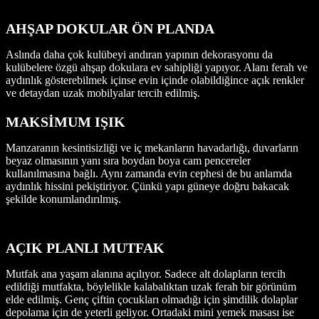
AHŞAP DOKULAR ÖN PLANDA
Aslında daha çok kulübeyi andıran yapının dekorasyonu da
kulübelere özgü ahşap dokulara ev sahipliği yapıyor. Alanı ferah ve
aydınlık gösterebilmek içinse evin içinde olabildiğince açık renkler
ve detaydan uzak mobilyalar tercih edilmiş.
MAKSİMUM IŞIK
Manzaranın kesintisizliği ve iç mekanların havadarlığı, duvarların
beyaz olmasının yanı sıra boydan boya cam pencereler
kullanılmasına bağlı. Aynı zamanda evin cephesi de bu anlamda
aydınlık hissini pekiştiriyor. Çünkü yapı güneye doğru bakacak
şekilde konumlandırılmış.
AÇIK PLANLI MUTFAK
Mutfak ana yaşam alanına açılıyor. Sadece alt dolapların tercih
edildiği mutfakta, böylelikle kalabalıktan uzak ferah bir görünüm
elde edilmiş. Genç çiftin çocukları olmadığı için şimdilik dolaplar
depolama için de yeterli geliyor. Ortadaki mini yemek masası ise