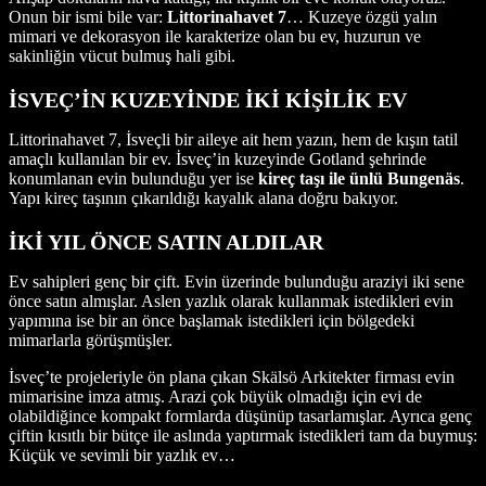
Onun bir ismi bile var:
Littorinahavet 7
… Kuzeye özgü yalın
mimari ve dekorasyon ile karakterize olan bu ev, huzurun ve
sakinliğin vücut bulmuş hali gibi.
İSVEÇ’İN KUZEYİNDE İKİ KİŞİLİK EV
Littorinahavet 7, İsveçli bir aileye ait hem yazın, hem de kışın tatil
amaçlı kullanılan bir ev. İsveç’in kuzeyinde Gotland şehrinde
konumlanan evin bulunduğu yer ise
kireç taşı ile ünlü Bungenäs
.
Yapı kireç taşının çıkarıldığı kayalık alana doğru bakıyor.
İKİ YIL ÖNCE SATIN ALDILAR
Ev sahipleri genç bir çift. Evin üzerinde bulunduğu araziyi iki sene
önce satın almışlar. Aslen yazlık olarak kullanmak istedikleri evin
yapımına ise bir an önce başlamak istedikleri için bölgedeki
mimarlarla görüşmüşler.
İsveç’te projeleriyle ön plana çıkan Skälsö Arkitekter firması evin
mimarisine imza atmış. Arazi çok büyük olmadığı için evi de
olabildiğince kompakt formlarda düşünüp tasarlamışlar. Ayrıca genç
çiftin kısıtlı bir bütçe ile aslında yaptırmak istedikleri tam da buymuş:
Küçük ve sevimli bir yazlık ev…