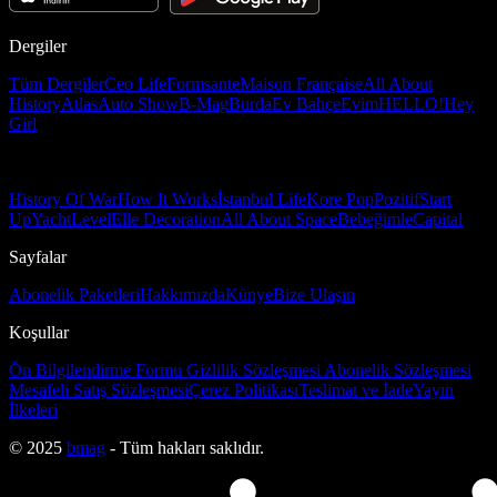
Dergiler
Tüm Dergiler
Ceo Life
Formsante
Maison Française
All About
History
Atlas
Auto Show
B-Mag
Burda
Ev Bahçe
Evim
HELLO!
Hey
Girl
History Of War
How It Works
İstanbul Life
Kore Pop
Pozitif
Start
Up
Yacht
Level
Elle Decoration
All About Space
Bebeğimle
Capital
Sayfalar
Abonelik Paketleri
Hakkımızda
Künye
Bize Ulaşın
Koşullar
Ön Bilgilendirme Formu
Gizlilik Sözleşmesi
Abonelik Sözleşmesi
Mesafeli Satış Sözleşmesi
Çerez Politikası
Teslimat ve İade
Yayın
İlkeleri
© 2025
bmag
- Tüm hakları saklıdır.