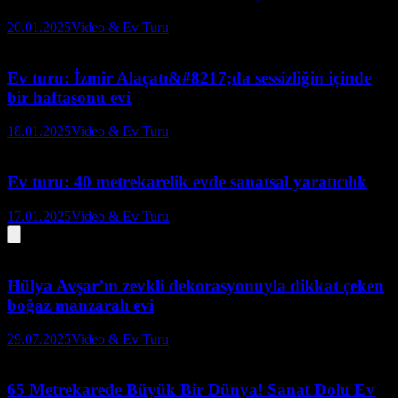
20.01.2025
Video & Ev Turu
Ev turu: İzmir Alaçatı&#8217;da sessizliğin içinde
bir haftasonu evi
18.01.2025
Video & Ev Turu
Ev turu: 40 metrekarelik evde sanatsal yaratıcılık
17.01.2025
Video & Ev Turu
Hülya Avşar’ın zevkli dekorasyonuyla dikkat çeken
boğaz manzaralı evi
29.07.2025
Video & Ev Turu
65 Metrekarede Büyük Bir Dünya! Sanat Dolu Ev