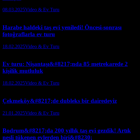
08.03.2025
Video & Ev Turu
Harabe haldeki taş evi yeniledi! Öncesi-sonrası
fotoğraflarla ev turu
18.02.2025
Video & Ev Turu
Ev turu: Nişantaşı&#8217;nda 85 metrekarede 2
kişilik mutluluk
18.02.2025
Video & Ev Turu
Çekmeköy&#8217;de dubleks bir dairedeyiz
21.01.2025
Video & Ev Turu
Bodrum&#8217;da 200 yıllık taş evi gezdik! Artık
nesli tükenen evlerden biri&#8230;