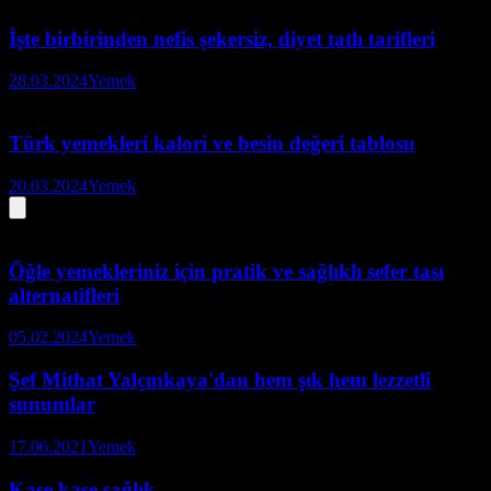
İşte birbirinden nefis şekersiz, diyet tatlı tarifleri
28.03.2024
Yemek
Türk yemekleri kalori ve besin değeri tablosu
20.03.2024
Yemek
Öğle yemekleriniz için pratik ve sağlıklı sefer tası
alternatifleri
05.02.2024
Yemek
Şef Mithat Yalçınkaya'dan hem şık hem lezzetli
sunumlar
17.06.2021
Yemek
Kase kase sağlık