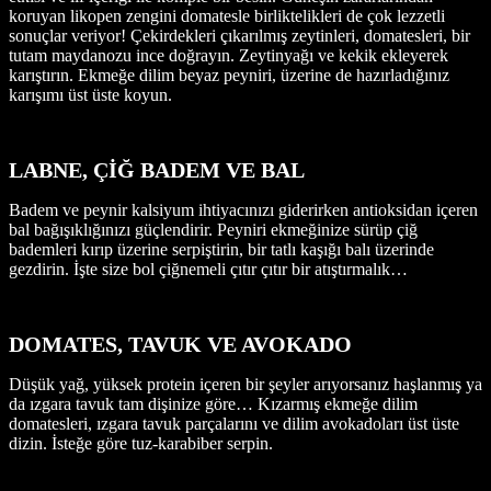
koruyan likopen zengini domatesle birliktelikleri de çok lezzetli
sonuçlar veriyor! Çekirdekleri çıkarılmış zeytinleri, domatesleri, bir
tutam maydanozu ince doğrayın. Zeytinyağı ve kekik ekleyerek
karıştırın. Ekmeğe dilim beyaz peyniri, üzerine de hazırladığınız
karışımı üst üste koyun.
LABNE, ÇİĞ BADEM VE BAL
Badem ve peynir kalsiyum ihtiyacınızı giderirken antioksidan içeren
bal bağışıklığınızı güçlendirir. Peyniri ekmeğinize sürüp çiğ
bademleri kırıp üzerine serpiştirin, bir tatlı kaşığı balı üzerinde
gezdirin. İşte size bol çiğnemeli çıtır çıtır bir atıştırmalık…
DOMATES, TAVUK VE AVOKADO
Düşük yağ, yüksek protein içeren bir şeyler arıyorsanız haşlanmış ya
da ızgara tavuk tam dişinize göre… Kızarmış ekmeğe dilim
domatesleri, ızgara tavuk parçalarını ve dilim avokadoları üst üste
dizin. İsteğe göre tuz-karabiber serpin.