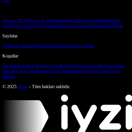
Girl
History Of War
How It Works
İstanbul Life
Kore Pop
Pozitif
Start
Up
Yacht
Level
Elle Decoration
All About Space
Bebeğimle
Capital
Sayfalar
Abonelik Paketleri
Hakkımızda
Künye
Bize Ulaşın
Koşullar
Ön Bilgilendirme Formu
Gizlilik Sözleşmesi
Abonelik Sözleşmesi
Mesafeli Satış Sözleşmesi
Çerez Politikası
Teslimat ve İade
Yayın
İlkeleri
© 2025
bmag
- Tüm hakları saklıdır.