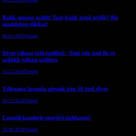
03.12.2025
Yemek
Balık sezonu açıldı! Taze balık nasıl seçilir? Bu
maddelere dikkat!
06.01.2025
Yemek
Diyet yılbaşı tatlı tarifleri - Yeni yıla özel fit ve
sağlıklı yılbaşı tatlıları
31.12.2024
Yemek
Yılbaşına formda girmek için 10 özel diyet
30.12.2024
Yemek
Lezzetli kaselerle enerjiyi doldurun!
28.06.2024
Yemek