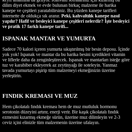
dilim diyet ekmek ve evde bulunan birkaç malzeme ile harika
kanepe ve çeşitleri yaratabilirsiniz. Bu yüzden kanepe tarifleri
internette de oldukça sık aranır.
Peki, kahvaltılık kanepe nasıl
yapılır? Hafif ve besleyici kanepe çeşitleri nelerdir? İşte besleyici
ve pratik 17 farklı kanepe tarifi...
ISPANAK MANTAR VE YUMURTA
Sadece 70 kalori içeren yumurta sıkıştırılmış bir besin deposu. İçinde
yok yok! Ispanak ve mantar da bu harika besini içerdikleri vitamin
ve liflerle daha da zenginleştirecek. Ispanak ve mantarları isteğe göre
tuz ve karabiber ekleyerek az zeytinyağı ile soteleyin. Yanmaz
tavada yumurtayı pişirip tüm malzemeyi ekmeğinizin üzerine
yerleştirin.
FINDIK KREMASI VE MUZ
Hem çikolatalı fındık kreması hem de muz mutluluk hormonu
serotonin düzeyini artırır, enerji verir. Bir kaşık çikolatalı fındık
ezmesini kızarmış ekmeğe sürün, üzerine muz dilimleyin ve 2-3
ceviz içini elinizle tüm malzemenin üzerine ufalayın.