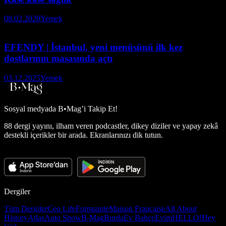
08.02.2020
Yemek
EFENDY | İstanbul, yeni menüsünü ilk kez
dostlarının masasında açtı
03.12.2025
Yemek
Sosyal medyada
B•Mag’i Takip Et!
88 dergi yayını, ilham veren podcastler, dikey diziler ve yapay zekâ
destekli içerikler bir arada. Ekranlarınızı dik tutun.
Dergiler
Tüm Dergiler
Ceo Life
Formsante
Maison Française
All About
History
Atlas
Auto Show
B-Mag
Burda
Ev Bahçe
Evim
HELLO!
Hey