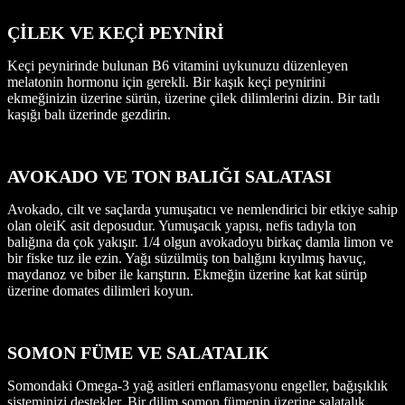
ÇİLEK VE KEÇİ PEYNİRİ
Keçi peynirinde bulunan B6 vitamini uykunuzu düzenleyen
melatonin hormonu için gerekli. Bir kaşık keçi peynirini
ekmeğinizin üzerine sürün, üzerine çilek dilimlerini dizin. Bir tatlı
kaşığı balı üzerinde gezdirin.
AVOKADO VE TON BALIĞI SALATASI
Avokado, cilt ve saçlarda yumuşatıcı ve nemlendirici bir etkiye sahip
olan oleiK asit deposudur. Yumuşacık yapısı, nefis tadıyla ton
balığına da çok yakışır. 1/4 olgun avokadoyu birkaç damla limon ve
bir fiske tuz ile ezin. Yağı süzülmüş ton balığını kıyılmış havuç,
maydanoz ve biber ile karıştırın. Ekmeğin üzerine kat kat sürüp
üzerine domates dilimleri koyun.
SOMON FÜME VE SALATALIK
Somondaki Omega-3 yağ asitleri enflamasyonu engeller, bağışıklık
sisteminizi destekler. Bir dilim somon fümenin üzerine salatalık