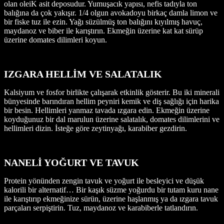
olan oleiK asit deposudur. Yumuşacık yapısı, nefis tadıyla ton
balığına da çok yakışır. 1/4 olgun avokadoyu birkaç damla limon ve
bir fiske tuz ile ezin. Yağı süzülmüş ton balığını kıyılmış havuç,
maydanoz ve biber ile karıştırın. Ekmeğin üzerine kat kat sürüp
üzerine domates dilimleri koyun.
IZGARA HELLİM VE SALATALIK
Kalsiyum ve fosfor birlikte çalışarak etkinlik gösterir. Bu iki minerali
bünyesinde barındıran hellim peyniri kemik ve diş sağlığı için harika
bir besin. Hellimleri yanmaz tavada ızgara edin. Ekmeğin üzerine
koyduğunuz bir dal marulun üzerine salatalık, domates dilimlerini ve
hellimleri dizin. İsteğe göre zeytinyağı, karabiber gezdirin.
NANELİ YOĞURT VE TAVUK
Protein yönünden zengin tavuk ve yoğurt ile besleyici ve düşük
kalorili bir alternatif… Bir kaşık süzme yoğurdu bir tutam kuru nane
ile karıştırıp ekmeğinize sürün, üzerine haşlanmış ya da ızgara tavuk
parçaları serpiştirin. Tuz, maydanoz ve karabiberle tatlandırın.