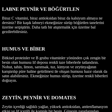
LABNE PEYNİR VE BÖĞÜRTLEN
Biraz C vitamini, biraz antioksidan biraz da kalsiyum almaya ne
dersiniz? Bir kaşık labneyi ekmeğinize sürüp böğürtlen tanelerini
üzerine serpiştirin. Daha tatlı bir atıştırmalık için üzerine bal
gezdirebilirsiniz.
HUMUS VE BİBER
Bitkisel proteinler ve B grubu vitaminler yönünden çok zengin bir
besin olan humusu lif deposu renkli taze biberlerle tatlandırın.
Nohut, tahin, limon, sarımsak, tuz, kimyon ve zeytinyağının
karıştırılıp püre haline getirilmesi ile oluşan humusu hazır olarak da
satın alabilirsiniz. Ekmeğinize humus sürüp, üzerine renkli biberleri
doğrayın.
ZEYTİN, PEYNİR VE DOMATES
Zeytin içerdiği sağlıklı yağlar, yüksek antioksidan, antienflamasyon
etkisi ve lif içeriği ile komple bir besin. Güneşin zararlarından