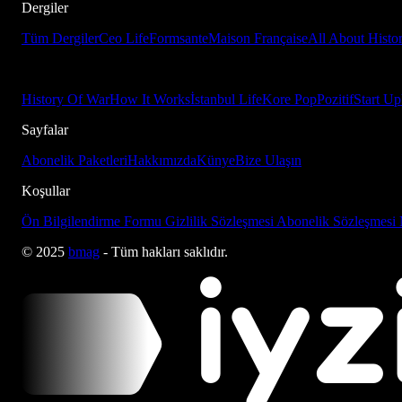
Dergiler
Tüm Dergiler
Ceo Life
Formsante
Maison Française
All About Histo
History Of War
How It Works
İstanbul Life
Kore Pop
Pozitif
Start Up
Sayfalar
Abonelik Paketleri
Hakkımızda
Künye
Bize Ulaşın
Koşullar
Ön Bilgilendirme Formu
Gizlilik Sözleşmesi
Abonelik Sözleşmesi
© 2025
bmag
- Tüm hakları saklıdır.