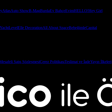
ry
Atlas
Auto Show
B-Mag
Burda
Ev Bahçe
Evim
HELLO!
Hey Girl
Yacht
Level
Elle Decoration
All About Space
Bebeğimle
Capital
Mesafeli Satış Sözleşmesi
Çerez Politikası
Teslimat ve İade
Yayın İlkeleri