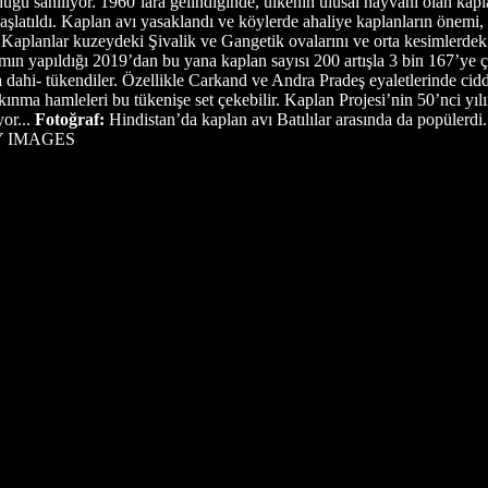
üğü sanılıyor. 1960’lara gelindiğinde, ülkenin ulusal hayvanı olan kapl
atıldı. Kaplan avı yasaklandı ve köylerde ahaliye kaplanların önemi, on
ti. Kaplanlar kuzeydeki Şivalik ve Gangetik ovalarını ve orta kesimlerd
ımın yapıldığı 2019’dan bu yana kaplan sayısı 200 artışla 3 bin 167’ye 
a dahi- tükendiler. Özellikle Carkand ve Andra Pradeş eyaletlerinde cidd
ınma hamleleri bu tükenişe set çekebilir. Kaplan Projesi’nin 50’nci yı
or...
Fotoğraf:
Hindistan’da kaplan avı Batılılar arasında da popülerdi. A
TY IMAGES