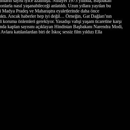
anların sayısı iyice azalmıştı. Nihayet 1973 yılında, Başbakan
larla nasıl yaşanabileceği anlatıldı. Uzun yıllara yayılan bu
eki Madya Pradeş ve Maharaştra eyaletlerinde daha önce
çıktı. Ancak haberler hep iyi değil… Örneğin, Gat Dağları’nın
i koruma önlemleri gerekiyor. Yasadışı vahşi yaşam ticaretine karşı
lında kaplan sayısını açıklayan Hindistan Başbakanı Narendra Modi,
vlara katılanlardan biri de İskoç sessiz film yıldızı Ella