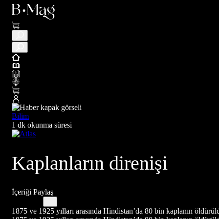
Bilim
1 dk okunma süresi
Kaplanların direnişi
İçeriği Paylaş
1875 ve 1925 yılları arasında Hindistan’da 80 bin kaplanın öldürüld