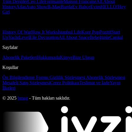
Tüm Dergiler
Ceo Life
Formsante
Maison Française
All About
History
Atlas
Auto Show
B-Mag
Burda
Ev Bahçe
Evim
HELLO!
Hey
Girl
History Of War
How It Works
İstanbul Life
Kore Pop
Pozitif
Start
Up
Yacht
Level
Elle Decoration
All About Space
Bebeğimle
Capital
Sayfalar
Abonelik Paketleri
Hakkımızda
Künye
Bize Ulaşın
Koşullar
Ön Bilgilendirme Formu
Gizlilik Sözleşmesi
Abonelik Sözleşmesi
Mesafeli Satış Sözleşmesi
Çerez Politikası
Teslimat ve İade
Yayın
İlkeleri
© 2025
bmag
- Tüm hakları saklıdır.