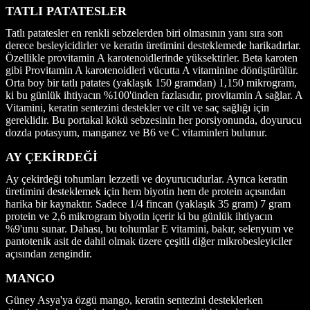
TATLI PATATESLER
Tatlı patatesler en renkli sebzelerden biri olmasının yanı sıra son
derece besleyicidirler ve keratin üretimini desteklemede harikadırlar.
Özellikle provitamin A karotenoidlerinde yüksektirler. Beta karoten
gibi Provitamin A karotenoidleri vücutta A vitaminine dönüştürülür.
Orta boy bir tatlı patates (yaklaşık 150 gramdan) 1,150 mikrogram,
ki bu günlük ihtiyacın %100'ünden fazlasıdır, provitamin A sağlar. A
Vitamini, keratin sentezini destekler ve cilt ve saç sağlığı için
gereklidir. Bu portakal kökü sebzesinin her porsiyonunda, doyurucu
dozda potasyum, manganez ve B6 ve C vitaminleri bulunur.
AY ÇEKİRDEĞİ
Ay çekirdeği tohumları lezzetli ve doyurucudurlar. Ayrıca keratin
üretimini desteklemek için hem biyotin hem de protein açısından
harika bir kaynaktır. Sadece 1/4 fincan (yaklaşık 35 gram) 7 gram
protein ve 2,6 mikrogram biyotin içerir ki bu günlük ihtiyacın
%9'unu sunar. Dahası, bu tohumlar E vitamini, bakır, selenyum ve
pantotenik asit de dahil olmak üzere çeşitli diğer mikrobesleyiciler
açısından zengindir.
MANGO
Güney Asya'ya özgü mango, keratin sentezini desteklerken