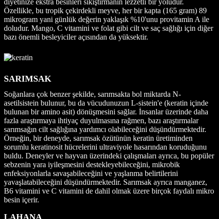
diyetinize ekstra besinleri sıkıştırmanın lezzetli bir yoludur.
Özellikle, bu tropik çekirdekli meyve, her bir kapta (165 gram) 89
mikrogram yani günlük değerin yaklaşık %10'unu provitamin A ile
doludur. Mango, C vitamini ve folat gibi cilt ve saç sağlığı için diğer
bazı önemli besleyiciler açısından da yüksektir.
SARIMSAK
Soğanlara çok benzer şekilde, sarımsakta bol miktarda N-
asetilsistein bulunur, bu da vücudunuzun L-sistein'e (keratin içinde
bulunan bir amino asit) dönüşmesini sağlar. İnsanlar üzerinde daha
fazla araştırmaya ihtiyaç duyulmasına rağmen, bazı araştırmalar
sarımsağın cilt sağlığına yardımcı olabileceğini düşündürmektedir.
Örneğin, bir deneyde, sarımsak özütünün keratin üretiminden
sorumlu keratinosit hücrelerini ultraviyole hasarından koruduğunu
buldu. Deneyler ve hayvan üzerindeki çalışmaları ayrıca, bu popüler
sebzenin yara iyileşmesini destekleyebileceğini, mikrobik
enfeksiyonlarla savaşabileceğini ve yaşlanma belirtilerini
yavaşlatabileceğini düşündürmektedir. Sarımsak ayrıca manganez,
B6 vitamini ve C vitamini de dahil olmak üzere birçok faydalı mikro
besin içerir.
LAHANA