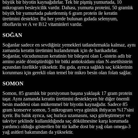
büyük bir biyotin kaynağıdırlar. Tek bir pişmiş yumurtada, 10
mikrogram besleyicilik vardır. Dahası, yumurta proteini, 50 gramlık
büyük bir yumurtada paketlenmiş 6 gram protein ile keratin
üretimini destekler. Bu her yerde bulunan gıdada selenyum,
riboflavin ve A ve B12 vitaminleri vardır.
SOĞAN
Soğanlar sadece en sevdiğiniz yemekleri tatlandırmakla kalmaz, aynı
zamanda keratin üretimini hızlandırmak için de harikadırlar.
Soğanlar, vücudunuzun keratinin bir bileşeni olan L-sistein adlı bir
amino aside dönüştürdüğü bir bitki antioksidanı olan N-asetilsistein
açısından özellikle yüksektir. Bu gıda, ayrıca sağlıklı saç köklerinin
korunması için gerekli olan temel bir mikro besin olan folatı sağlar.
SOMON
Somon, 85 gramlık bir porsiyonun başına yaklaşık 17 gram protein
taşır. Aynı zamanda keratin üretimini destekleyen bir diğer önemli
besin maddesi olan mükemmel bir biyotin kaynağıdır. Sadece 85
gram konserve somon, 5 mikrogram veya günlük ihtiyacın %17'sini
içerir. Bu balık ayrıca, saç hızlıca uzamasını, saçı gürleştirmeye ve
takviye şeklinde kullanıldığında saç dökülmesine karşı korumada
yardımcı olduğu gösterilen bir tür kalbe dost bir yağ olan omega-3
yağ asitleri bakımından da yüksektir.