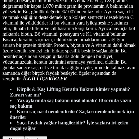
oldukça besleyici bir kök sebzedir. Özellikle havuç, 128 gramlık
doğranmış bir kapta 1.070 mikrogram ile provitamin A bakımından
yüksektir. Bu, günlük değerin %100'ünden fazladır. Ayrıca saç, cilt
ve tırnak sağlığını desteklemek için kolajen sentezini destekleyen C
vitamini ile yüklüdürler ki bu vitamin yara iyileşmesine yardımcı
olur, iltihabı hafifletir ve cilt hasarına karşı korur. Ayrıca havuçta bol
miktarda biotin, B6 vitamini, potasyum ve K1 vitamini bulunur.
Kısaca,
keratin, saçınızın, cildinizin ve tırnaklarınızın sağlığını
artıran bir protein türüdür. Protein, biyotin ve A vitamini dahil olmak
üzere keratin sentezi için birkaç spesifik besinle sağlanabilir. Bu
besinler açısından zengin gıdalarla dolu dengeli bir diyet,
vücudunuzdaki keratin üretimini artırmaya yardımcı olabilir. Bu
gıdalar sadece saç, cilt ve tırnak sağlığını iyileştirmekle kalmaz, aynı
zamanda diğer birçok faydalı besleyici ögeler açısından da
zengindir.
İLGİLİ İÇERİKLER
Kirpik & Kaş Lifting Keratin Bakımı kimler yapmalı?
Zararı var mı?
Yaz aylarında saç bakımı nasıl olmalı? 10 soruda yazın
saç bakımı
Kuru saç nasıl nemlendirilir? Saçları nemlendirmek için
öneriler
Saça faydalı yağlar hangileridir? İşte saçlara iyi gelen
doğal yağlar