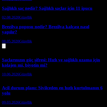
Sağlıklı saç nedir? Sağlıklı saçlar için 11 ipucu
02.08.2020
Güzellik
Brezilya poposu nedir? Brezilya kalçası nasıl
yapılır?
08.05.2020
Güzellik
Saçlarınızın güç şifresi: Hızlı ve sağlıklı uzama için
kolajen mi, biyotin mi?
10.06.2026
Güzellik
Acil durum planı: Sivilceden en hızlı kurtulmanın 6
yolu
09.03.2026
Güzellik