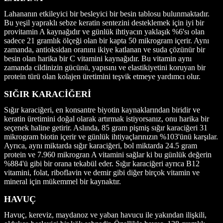
Lahananın etkileyici bir besleyici bir besin tablosu bulunmaktadır.
Bu yeşil yapraklı sebze keratin sentezini desteklemek için iyi bir
provitamin A kaynağıdır ve günlük ihtiyacın yaklaşık %6'sı olan
sadece 21 gramlık ölçeği olan bir kapta 50 mikrogram içerir. Aynı
zamanda, antioksidan oranını ikiye katlanan ve suda çözünür bir
besin olan harika bir C vitamini kaynağıdır. Bu vitamin aynı
zamanda cildinizin gücünü, yapısını ve elastikiyetini koruyan bir
protein türü olan kolajen üretimini teşvik etmeye yardımcı olur.
SIĞIR KARACİĞERİ
Sığır karaciğeri, en konsantre biyotin kaynaklarından biridir ve
keratin üretimini doğal olarak artırmak istiyorsanız, onu harika bir
seçenek haline getirir. Aslında, 85 gram pişmiş sığır karaciğeri 31
mikrogram biotin içerir ve günlük ihtiyaçlarınızın %103'ünü karşılar.
Ayrıca, aynı miktarda sığır karaciğeri, bol miktarda 24.5 gram
protein ve 7.960 mikrogran A vitamini sağlar ki bu günlük değerin
%884'ü gibi bir orana tekabül eder. Sığır karaciğeri ayrıca B12
vitamini, folat, riboflavin ve demir gibi diğer birçok vitamin ve
mineral için mükemmel bir kaynaktır.
HAVUÇ
Havuç, kereviz, maydanoz ve yaban havucu ile yakından ilişkili,