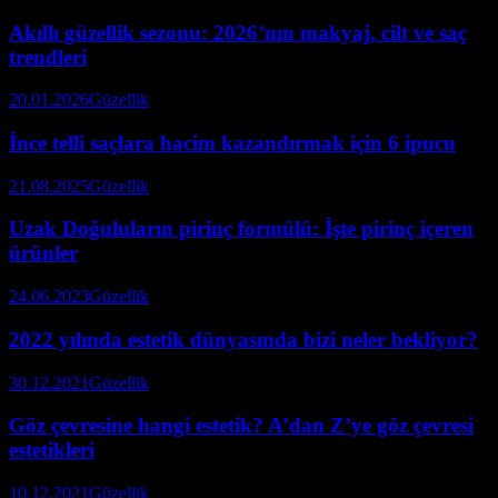
Akıllı güzellik sezonu: 2026’nın makyaj, cilt ve saç
trendleri
20.01.2026
Güzellik
İnce telli saçlara hacim kazandırmak için 6 ipucu
21.08.2025
Güzellik
Uzak Doğuluların pirinç formülü: İşte pirinç içeren
ürünler
24.06.2023
Güzellik
2022 yılında estetik dünyasında bizi neler bekliyor?
30.12.2021
Güzellik
Göz çevresine hangi estetik? A’dan Z’ye göz çevresi
estetikleri
10.12.2021
Güzellik