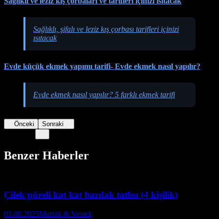
Sağlıklı ve leziz kış çorbaları ve tarifleri içinizi ısıtacak
Sağlıklı, şifalı ve leziz kış çorbası tarifleri içinizi
ısıtacak
Evde küçük ekmek yapımı tarifi- Evde ekmek nasıl yapılır?
Evde ekmek nasıl yapılır? 5 farklı ekmek tarifi
Önceki
Sonraki
Benzer Haberler
Çilek püreli kat kat bardak tatlısı (4 kişilik)
03.08.2025
Mutfak & Yemek