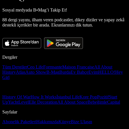
Sosyal medyada
B•Mag’i Takip Et!
88 dergi yayını, ilham veren podcastler, dikey diziler ve yapay zekâ
destekli içerikler bir arada. Ekranlarınızı dik tutun.
Dergiler
Tüm Dergiler
Ceo Life
Formsante
Maison Française
All About
History
Atlas
Auto Show
B-Mag
Burda
Ev Bahçe
Evim
HELLO!
Hey
Girl
History Of War
How It Works
İstanbul Life
Kore Pop
Pozitif
Start
Up
Yacht
Level
Elle Decoration
All About Space
Bebeğimle
Capital
Sayfalar
Abonelik Paketleri
Hakkımızda
Künye
Bize Ulaşın