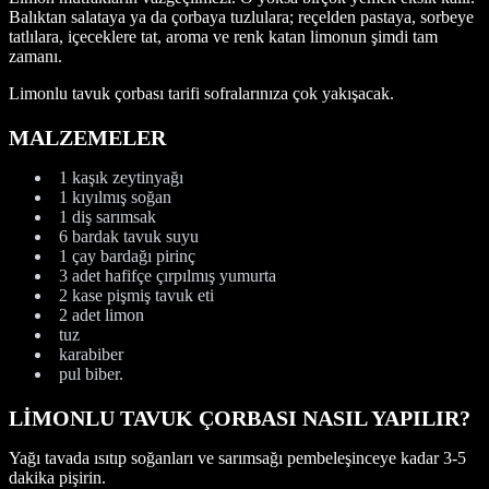
Balıktan salataya ya da çorbaya tuzlulara; reçelden pastaya, sorbeye
tatlılara, içeceklere tat, aroma ve renk katan limonun şimdi tam
zamanı.
Limonlu tavuk çorbası tarifi sofralarınıza çok yakışacak.
MALZEMELER
1 kaşık zeytinyağı
1 kıyılmış soğan
1 diş sarımsak
6 bardak tavuk suyu
1 çay bardağı pirinç
3 adet hafifçe çırpılmış yumurta
2 kase pişmiş tavuk eti
2 adet limon
tuz
karabiber
pul biber.
LİMONLU TAVUK ÇORBASI NASIL YAPILIR?
Yağı tavada ısıtıp soğanları ve sarımsağı pembeleşinceye kadar 3-5
dakika pişirin.