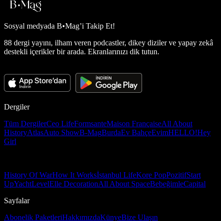
Sosyal medyada
B•Mag’i Takip Et!
88 dergi yayını, ilham veren podcastler, dikey diziler ve yapay zekâ
destekli içerikler bir arada. Ekranlarınızı dik tutun.
Dergiler
Tüm Dergiler
Ceo Life
Formsante
Maison Française
All About
History
Atlas
Auto Show
B-Mag
Burda
Ev Bahçe
Evim
HELLO!
Hey
Girl
History Of War
How It Works
İstanbul Life
Kore Pop
Pozitif
Start
Up
Yacht
Level
Elle Decoration
All About Space
Bebeğimle
Capital
Sayfalar
Abonelik Paketleri
Hakkımızda
Künye
Bize Ulaşın