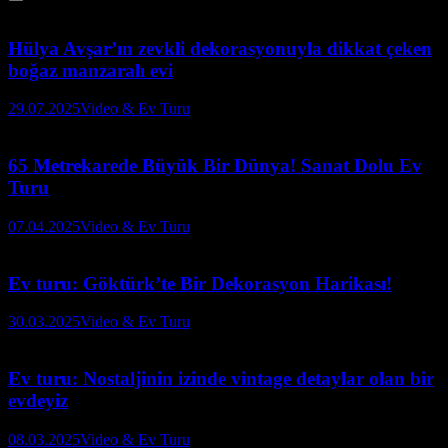
Hülya Avşar’ın zevkli dekorasyonuyla dikkat çeken
boğaz manzaralı evi
29.07.2025
Video & Ev Turu
65 Metrekarede Büyük Bir Dünya! Sanat Dolu Ev
Turu
07.04.2025
Video & Ev Turu
Ev turu: Göktürk’te Bir Dekorasyon Harikası!
30.03.2025
Video & Ev Turu
Ev turu: Nostaljinin izinde vintage detaylar olan bir
evdeyiz
08.03.2025
Video & Ev Turu