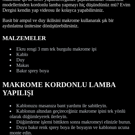
modellerinden kordonlu lamba yapmayı hiç düşündünüz mü? Evim
Dergisi kendin yap videosu ile kolayca yapabilirsiniz.
Basit bir ampul ve duy ikilisini makrome kullanarak şık bir
aydınlatma ünitesine dönüştürebilirsiniz.
MALZEMELER
Ekru rengi 3 mm tek burgulu makrome ipi
Kablo
Duy
Makas
Bakır sprey boya
MAKROME KORDONLU LAMBA
YAPILIŞI
Kablonuzu masanıza bant yardımı ile sabitleyin.
Kablonun altından geçireceğiniz makrome ipini tek yönlü
olarak düğümleyerek ilerleyin.
Düğümleme işlemi bittikten sonra makromeyi elinizle burun.
Duyu bakır renk sprey boya ile boyayın ve kablonun ucuna
monte edin.