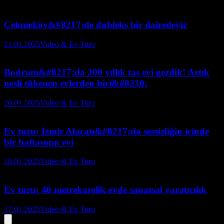
Çekmeköy&#8217;de dubleks bir dairedeyiz
21.01.2025
Video & Ev Turu
Bodrum&#8217;da 200 yıllık taş evi gezdik! Artık
nesli tükenen evlerden biri&#8230;
20.01.2025
Video & Ev Turu
Ev turu: İzmir Alaçatı&#8217;da sessizliğin içinde
bir haftasonu evi
18.01.2025
Video & Ev Turu
Ev turu: 40 metrekarelik evde sanatsal yaratıcılık
17.01.2025
Video & Ev Turu