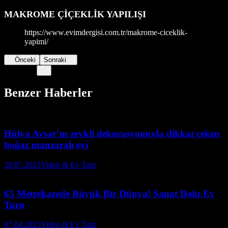
MAKROME ÇİÇEKLİK YAPILIŞI
https://www.evimdergisi.com.tr/makrome-ciceklik-
yapimi/
Önceki
Sonraki
Benzer Haberler
Hülya Avşar’ın zevkli dekorasyonuyla dikkat çeken
boğaz manzaralı evi
29.07.2025
Video & Ev Turu
65 Metrekarede Büyük Bir Dünya! Sanat Dolu Ev
Turu
07.04.2025
Video & Ev Turu