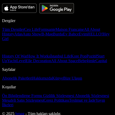
Dergiler
Tüm Dergiler
Ceo Life
Formsante
Maison Française
All About
History
Atlas
Auto Show
B-Mag
Burda
Ev Bahçe
Evim
HELLO!
Hey
Girl
History Of War
How It Works
İstanbul Life
Kore Pop
Pozitif
Start
Up
Yacht
Level
Elle Decoration
All About Space
Bebeğimle
Capital
Sayfalar
Abonelik Paketleri
Hakkımızda
Künye
Bize Ulaşın
Koşullar
Ön Bilgilendirme Formu
Gizlilik Sözleşmesi
Abonelik Sözleşmesi
Mesafeli Satış Sözleşmesi
Çerez Politikası
Teslimat ve İade
Yayın
İlkeleri
© 2025
bmag
- Tüm hakları saklıdır.