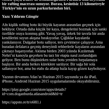
bir rafting macerası sunuyor. Burası, kesintisiz 13 kilometreyle
Türkiye’nin en uzun parkurlarından biri.
Yazı: Yıldırım Güngör
Altı kişilik rafting botu iki büyük kayanın arasından geçmek için
bekliyor. Ortada daha küçük bir kaya, dengelerini bozmak için sanki
özellikle oraya konmuş gibi. Yavaş yavaş, ürkek bir tavırla bir anda
kendilerini suyun akışına bırakıyorlar. Çığlıklar kayalarda
yankılanıyor. Dalgalar botu sallıyor, ters çevirmeye çalışıyor. Ama
buradan defalarca geçmiş deneyimli rehberlerle kayaların arasından
çıkmayı başarıyorlar. Aklıma birden 2003 yılında Kızılırmak
Nehri’ni kanoyla geçerken bu tarz bir etapta nasıl zorlandığım
geliyor. Ben bunu düşünürken sular botu yeniden hırpalamaya
başlıyor. Bir anda herkes küreklere sarılıyor. Bir sağa bir sola
sallanıyor bot, ama bu etabı da atlatıp hızla kayıp gözen kayboluyor.
Yazının devamını Atlas’ın Haziran 2015 sayısında ya da iPad,
iPhone, Android Haziran 2015 uygulamalarında okuyabilirsiniz.
https://play.google.com/store/apps/details?
id=com.doganburda.atlasandroid&hl=tr
https://appsto.re/tr/o68l1.i