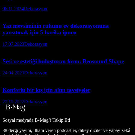
06.11.2024
Dekorasyon
Yaz mevsiminin ruhunu ev dekorasyonuna
yansıtmak için 5 harika ipucu
17.07.2023
Dekorasyon
Sesi ve estetiği buluşturan form: Beosound Shape
24.04.2023
Dekorasyon
Konforlu bir kış için altın tavsiyeler
20.10.2022
Dekorasyon
Sosyal medyada
B•Mag’i Takip Et!
88 dergi yayını, ilham veren podcastler, dikey diziler ve yapay zekâ