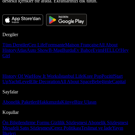
destekli içerikler bir arada. Ekranlarınızı dik tutun.
Dergiler
Tüm Dergiler
Ceo Life
Formsante
Maison Française
All About
History
Atlas
Auto Show
B-Mag
Burda
Ev Bahçe
Evim
HELLO!
Hey
Girl
History Of War
How It Works
İstanbul Life
Kore Pop
Pozitif
Start
Up
Yacht
Level
Elle Decoration
All About Space
Bebeğimle
Capital
Sayfalar
Abonelik Paketleri
Hakkımızda
Künye
Bize Ulaşın
Koşullar
Ön Bilgilendirme Formu
Gizlilik Sözleşmesi
Abonelik Sözleşmesi
Mesafeli Satış Sözleşmesi
Çerez Politikası
Teslimat ve İade
Yayın
İlkeleri