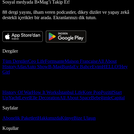
Sosyal medyada
B•Mag’i Takip Et!
88 dergi yayını, ilham veren podcastler, dikey diziler ve yapay zekâ
destekli içerikler bir arada. Ekranlarınızı dik tutun.
Dergiler
Tüm Dergiler
Ceo Life
Formsante
Maison Française
All About
History
Atlas
Auto Show
B-Mag
Burda
Ev Bahçe
Evim
HELLO!
Hey
Girl
History Of War
How It Works
İstanbul Life
Kore Pop
Pozitif
Start
Up
Yacht
Level
Elle Decoration
All About Space
Bebeğimle
Capital
Sayfalar
Abonelik Paketleri
Hakkımızda
Künye
Bize Ulaşın
Koşullar