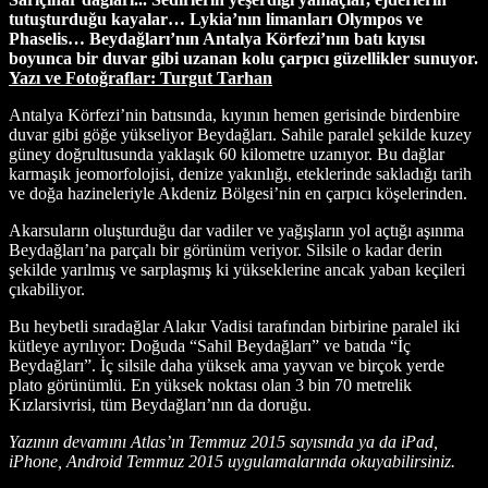
tutuşturduğu kayalar… Lykia’nın limanları Olympos ve
Phaselis… Beydağları’nın Antalya Körfezi’nın batı kıyısı
boyunca bir duvar gibi uzanan kolu çarpıcı güzellikler sunuyor.
Yazı ve Fotoğraflar: Turgut Tarhan
A
ntalya Körfezi’nin batısında, kıyının hemen gerisinde birdenbire
duvar gibi göğe yükseliyor Beydağları. Sahile paralel şekilde kuzey
güney doğrultusunda yaklaşık 60 kilometre uzanıyor. Bu dağlar
karmaşık jeomorfolojisi, denize yakınlığı, eteklerinde sakladığı tarih
ve doğa hazineleriyle Akdeniz Bölgesi’nin en çarpıcı köşelerinden.
Akarsuların oluşturduğu dar vadiler ve yağışların yol açtığı aşınma
Beydağları’na parçalı bir görünüm veriyor. Silsile o kadar derin
şekilde yarılmış ve sarplaşmış ki yükseklerine ancak yaban keçileri
çıkabiliyor.
Bu heybetli sıradağlar Alakır Vadisi tarafından birbirine paralel iki
kütleye ayrılıyor: Doğuda “Sahil Beydağları” ve batıda “İç
Beydağları”. İç silsile daha yüksek ama yayvan ve birçok yerde
plato görünümlü. En yüksek noktası olan 3 bin 70 metrelik
Kızlarsivrisi, tüm Beydağları’nın da doruğu.
Yazının devamını Atlas’ın Temmuz 2015 sayısında ya da iPad,
iPhone, Android Temmuz 2015 uygulamalarında okuyabilirsiniz.