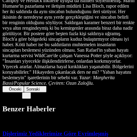
Campoy ve Heblack'ınkilerle uyuşsa da isimleri söylenmemiş. Marin
Humane'in pazarlama ve iletişim müdürü Lisa Bloch, rapor edilen
her iki saldırıda da aynı sincabın bulunduğunu ileri sürüyor. Her
ikisinin de neredeyse aynı yerde gerçekleştiğini ve sincabın belirli
bir renginin olduğunu söylüyor. Saldırgan karamer benzeri bir renkte
veya altın rengindeymiş ki bu kemirgenler arasında biraz daha nadir
görülüyor. Bir postere göre beşten fazla kişi saldırıya uğramış.
Bloch'a göre bölgedeki sincapların kuduz bulaştırmıyor olması iyi
haber. Kötü haber ise bu saldırıların muhtemelen insanların
sincapları beslemesi yüzünden olması. San Rafael'in yaban hayatı
kurtarma servisi WildCare'de çalışan Vanessa Potter şöyle açıklıyor:
"İnsanları yiyecekle ilişkilendirirlerse, onlardan korkmuyorlar.
Yiyecek ararlar. Almazlarsa hayal kırıklıkları yaşanabilir. Bölgelerini
koruyabilirler." Hikayeden çıkarılacak ders ne mi? "Yaban hayatını
beslemeyin" işaretlerinin bir sebebi var.
Yazar: Margherita
Bassi/Popular Science. Çeviren: Ozan Zaloğlu.
Önceki
Sonraki
Benzer Haberler
Dişlerimiz Yediklerimize Göre Evrimleşmiş