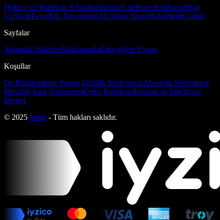
History Of War
How It Works
İstanbul Life
Kore Pop
Pozitif
Start
Up
Yacht
Level
Elle Decoration
All About Space
Bebeğimle
Capital
Sayfalar
Abonelik Paketleri
Hakkımızda
Künye
Bize Ulaşın
Koşullar
Ön Bilgilendirme Formu
Gizlilik Sözleşmesi
Abonelik Sözleşmesi
Mesafeli Satış Sözleşmesi
Çerez Politikası
Teslimat ve İade
Yayın
İlkeleri
© 2025
bmag
- Tüm hakları saklıdır.