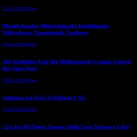
22.10.2025
Haber
Plastik Kaplar Mikrodalgada Isıtıldığında
Milyarlarca Nanoplastik Yayılıyor
30.09.2025
Haber
Tek Koltuklu Açık Bir Helikopterde Uçmak Gerçek
Bir Sinir Testi
29.09.2025
Haber
Sınıfının En İyisi: FreeBuds 4 SE
23.09.2025
Haber
21 Gün Pil Ömrü Sunan Akıllı Saat Sahneye Çıktı