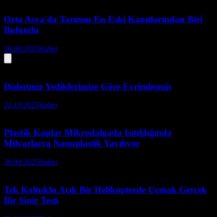
Orta Asya'da Tarımın En Eski Kanıtlarından Biri
Bulundu
28.08.2025
Haber
Dişlerimiz Yediklerimize Göre Evrimleşmiş
22.10.2025
Haber
Plastik Kaplar Mikrodalgada Isıtıldığında
Milyarlarca Nanoplastik Yayılıyor
30.09.2025
Haber
Tek Koltuklu Açık Bir Helikopterde Uçmak Gerçek
Bir Sinir Testi