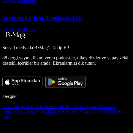
29.09.2025
Haber
Sınıfının En İyisi: FreeBuds 4 SE
23.09.2025
Haber
Sosyal medyada
B•Mag’i Takip Et!
88 dergi yayını, ilham veren podcastler, dikey diziler ve yapay zekâ
destekli içerikler bir arada. Ekranlarınızı dik tutun.
Dergiler
Tüm Dergiler
Ceo Life
Formsante
Maison Française
All About
History
Atlas
Auto Show
B-Mag
Burda
Ev Bahçe
Evim
HELLO!
Hey
Girl