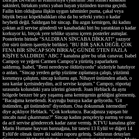
sakinleri, birtakım yırtıcı yaban hayatı yüzünden travma geçirdi.
Failin kim olduğuna ilişkin uygun tahminler puma, çakal veya
büyük beyaz köpekbalıkları olsa da bu seferki yırtıcı o kadar
heybetli değil. Saldırgan bir sincap. Bu azgın kemirgen, iki kadını
çoktan acil servise gönderdi ve kasabadaki biri bu yaratıktan o kadar
korkuyor ki, birçok yere tehlike uyarısı içeren posterler asmışlar.
Posterlerin birinde "SALDIRAN SİNCABA DİKKAT!" yazıyor
(bir sürü ünlem işaretiyle birlikte). "BU BİR ŞAKA DEĞİL ÇOK
FENA BİR SİNCAP SON BİRKAÇ GÜNDE 5'TEN FAZLA
KİŞİYE SALDIRDI." ABC 7 kanalına göre bu ufak canavar, Isabel
Campoy ve yeğeni Carmen Campoy'a yürürüş yaparlarken
saldırmış. Isabel, "Beni neredeyse öldürüyordu" sözleriyle hatırlıyor
o anları. "Sincap yerden gelip yüzüme zıplamaya çalıştı, yüzümü
korumaya çalıştım, sincap kolumu aştı. Nihayet üstümden atladı, o
sıra kanlar içerisindeydim, acil servise koştum." Campoy, röportaj
sırasında kolundaki yara izlerini gösterdi. Joan Heblack da aynı
bölgede benzer bir şey yaşamış ama kemirgenin geldiğini görmemiş.
"Bacağıma kenetlendi. Kuyruğu buraya kadar geliyordu. 'Git
üstümden, git üstümden!' diyordum. Ona dokunmak istemedim"
diye açıklıyor Heblack. "Çok korkutucu. Bacağınıza yapışan bir
sincabı nasıl çıkarırsınız?" Sincap kadını pençeleyip ısırmış ve ona
da acil servise gönderecek kadar zarar vermiş. KTVU kanalına göre
Marin Humane hayvan barınağına, bir tanesi 13 Eylül ve diğeri 14
Eylül'de olmak üzere iki saldırı raporu gelmiş. Saldırının detayları