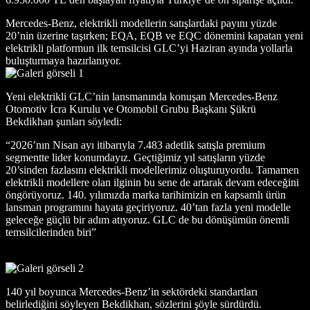
Mercedes-Benz, elektrikli modellerin satışlardaki payını yüzde
20’nin üzerine taşırken; EQA, EQB ve EQC dönemini kapatan yeni
elektrikli platformun ilk temsilcisi GLC’yi Haziran ayında yollarla
buluşturmaya hazırlanıyor.
Yeni elektrikli GLC’nin lansmanında konuşan Mercedes-Benz
Otomotiv İcra Kurulu ve Otomobil Grubu Başkanı Şükrü
Bekdikhan şunları söyledi:
“2026’nın Nisan ayı itibarıyla 7.483 adetlik satışla premium
segmentte lider konumdayız. Geçtiğimiz yıl satışların yüzde
20’sinden fazlasını elektrikli modellerimiz oluşturuyordu. Tamamen
elektrikli modellere olan ilginin bu sene de artarak devam edeceğini
öngörüyoruz. 140. yılımızda marka tarihimizin en kapsamlı ürün
lansman programını hayata geçiriyoruz. 40’tan fazla yeni modelle
geleceğe güçlü bir adım atıyoruz. GLC de bu dönüşümün önemli
temsilcilerinden biri”
140 yıl boyunca Mercedes-Benz’in sektördeki standartları
belirlediğini söyleyen Bekdikhan, sözlerini şöyle sürdürdü.