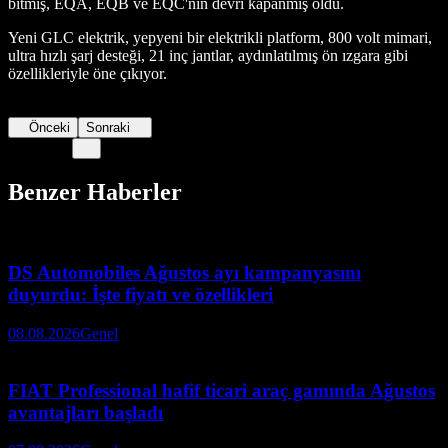
bitmiş, EQA, EQB ve EQC'nin devri kapanmış oldu.
Yeni GLC elektrik, yepyeni bir elektrikli platform, 800 volt mimari,
ultra hızlı şarj desteği, 21 inç jantlar, aydınlatılmış ön ızgara gibi
özellikleriyle öne çıkıyor.
Önceki
Sonraki
Benzer Haberler
DS Automobiles Ağustos ayı kampanyasını
duyurdu: İşte fiyatı ve özellikleri
08.08.2026
Genel
FIAT Professional hafif ticari araç gamında Ağustos
avantajları başladı