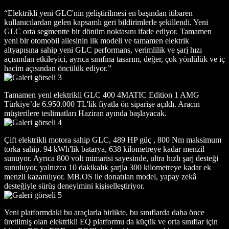
“Elektrikli yeni GLC'nin geliştirilmesi en başından itibaren
kullanıcılardan gelen kapsamlı geri bildirimlerle şekillendi. Yeni
GLC orta segmentte bir dönüm noktasını ifade ediyor. Tamamen
yeni bir otomobil ailesinin ilk modeli ve tamamen elektrik
altyapısına sahip yeni GLC performans, verimlilik ve şarj hızı
açısından etkileyici, ayrıca sınıfına tasarım, değer, çok yönlülük ve iç
hacim açısından öncülük ediyor.”
Tamamen yeni elektrikli GLC 400 4MATIC Edition 1 AMG
Türkiye’de 6.950.000 TL'lik fiyatla ön siparişe açıldı. Aracın
müşterilere teslimatları Haziran ayında başlayacak.
Çift elektrikli motora sahip GLC, 489 HP güç , 800 Nm maksimum
torka sahip. 94 kWh'lik batarya, 638 kilometreye kadar menzil
sunuyor. Ayrıca 800 volt mimarisi sayesinde, ultra hızlı şarj desteği
sunuluyor, yalnızca 10 dakikalık şarjla 300 kilometreye kadar ek
menzil kazanılıyor. MB.OS ile donatılan model, yapay zekâ
desteğiyle sürüş deneyimini kişiselleştiriyor.
Yeni platformdaki bu araçlarla birlikte, bu sınıflarda daha önce
üretilmiş olan elektrikli EQ platformu da küçük ve orta sınıflar için