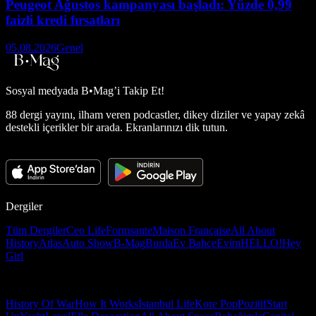
Peugeot Ağustos kampanyası başladı: Yüzde 0,99
faizli kredi fırsatları
05.08.2026
Genel
Sosyal medyada
B•Mag’i Takip Et!
88 dergi yayını, ilham veren podcastler, dikey diziler ve yapay zekâ
destekli içerikler bir arada. Ekranlarınızı dik tutun.
Dergiler
Tüm Dergiler
Ceo Life
Formsante
Maison Française
All About
History
Atlas
Auto Show
B-Mag
Burda
Ev Bahçe
Evim
HELLO!
Hey
Girl
History Of War
How It Works
İstanbul Life
Kore Pop
Pozitif
Start