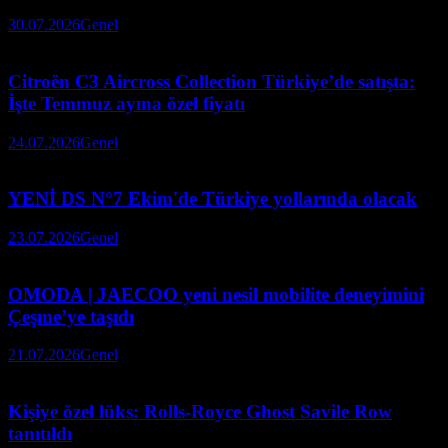
30.07.2026
Genel
Citroën C3 Aircross Collection Türkiye’de satışta:
İşte Temmuz ayına özel fiyatı
24.07.2026
Genel
YENİ DS N°7 Ekim'de Türkiye yollarında olacak
23.07.2026
Genel
OMODA | JAECOO yeni nesil mobilite deneyimini
Çeşme’ye taşıdı
21.07.2026
Genel
Kişiye özel lüks: Rolls-Royce Ghost Savile Row
tanıtıldı