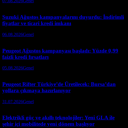
07.08.2026
Genel
Suzuki Ağustos kampanyalarını duyurdu: İndirimli
fiyatlar ve ticari kredi imkanı
06.08.2026
Genel
Peugeot Ağustos kampanyası başladı: Yüzde 0,99
faizli kredi fırsatları
05.08.2026
Genel
Peugeot Rifter Türkiye’de Üretilecek: Bursa’dan
yollara çıkmaya hazırlanıyor
31.07.2026
Genel
Elektrikli güç ve akıllı teknolojiler: Yeni GLA ile
şehir içi mobilitede yeni dönem başlıyor