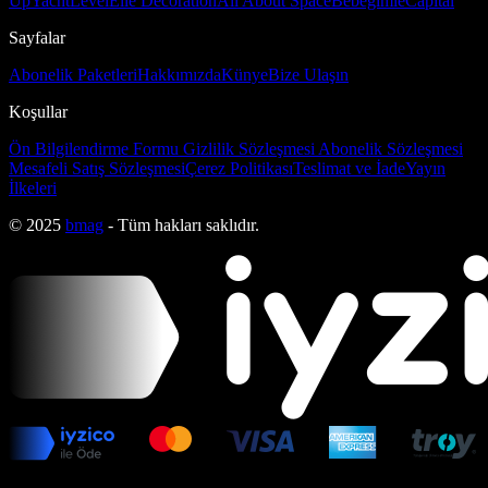
Up
Yacht
Level
Elle Decoration
All About Space
Bebeğimle
Capital
Sayfalar
Abonelik Paketleri
Hakkımızda
Künye
Bize Ulaşın
Koşullar
Ön Bilgilendirme Formu
Gizlilik Sözleşmesi
Abonelik Sözleşmesi
Mesafeli Satış Sözleşmesi
Çerez Politikası
Teslimat ve İade
Yayın
İlkeleri
© 2025
bmag
- Tüm hakları saklıdır.