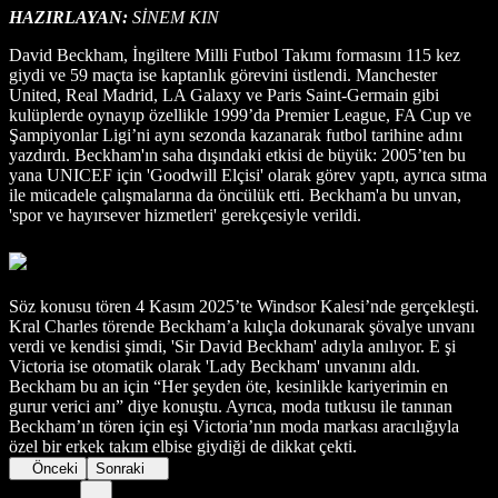
HAZIRLAYAN:
SİNEM KIN
David Beckham, İngiltere Milli Futbol Takımı formasını 115 kez
giydi ve 59 maçta ise kaptanlık görevini üstlendi. Manchester
United, Real Madrid, LA Galaxy ve Paris Saint-Germain gibi
kulüplerde oynayıp özellikle 1999’da Premier League, FA Cup ve
Şampiyonlar Ligi’ni aynı sezonda kazanarak futbol tarihine adını
yazdırdı. Beckham'ın saha dışındaki etkisi de büyük: 2005’ten bu
yana UNICEF için 'Goodwill Elçisi' olarak görev yaptı, ayrıca sıtma
ile mücadele çalışmalarına da öncülük etti. Beckham'a bu unvan,
'spor ve hayırsever hizmetleri' gerekçesiyle verildi.
Söz konusu tören 4 Kasım 2025’te Windsor Kalesi’nde gerçekleşti.
Kral Charles törende Beckham’a kılıçla dokunarak şövalye unvanı
verdi ve kendisi şimdi, 'Sir David Beckham' adıyla anılıyor. E şi
Victoria ise otomatik olarak 'Lady Beckham' unvanını aldı.
Beckham bu an için “Her şeyden öte, kesinlikle kariyerimin en
gurur verici anı” diye konuştu. Ayrıca, moda tutkusu ile tanınan
Beckham’ın tören için eşi Victoria’nın moda markası aracılığıyla
özel bir erkek takım elbise giydiği de dikkat çekti.
Önceki
Sonraki