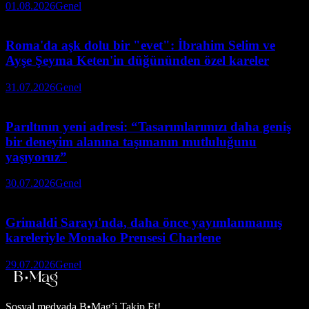
01.08.2026
Genel
Roma'da aşk dolu bir "evet": İbrahim Selim ve
Ayşe Şeyma Keten'in düğününden özel kareler
31.07.2026
Genel
Parıltının yeni adresi: “Tasarımlarımızı daha geniş
bir deneyim alanına taşımanın mutluluğunu
yaşıyoruz”
30.07.2026
Genel
Grimaldi Sarayı'nda, daha önce yayımlanmamış
kareleriyle Monako Prensesi Charlene
29.07.2026
Genel
Sosyal medyada
B•Mag’i Takip Et!