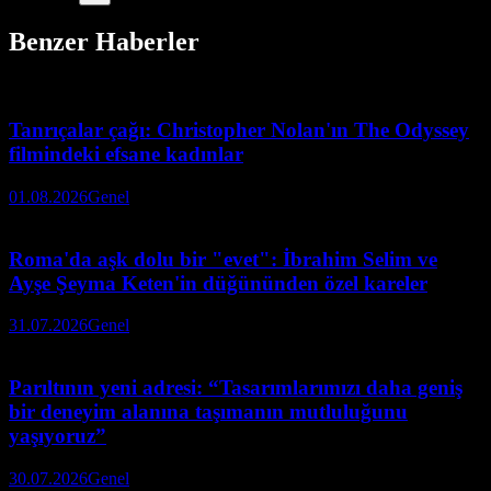
Benzer Haberler
Tanrıçalar çağı: Christopher Nolan'ın The Odyssey
filmindeki efsane kadınlar
01.08.2026
Genel
Roma'da aşk dolu bir "evet": İbrahim Selim ve
Ayşe Şeyma Keten'in düğününden özel kareler
31.07.2026
Genel
Parıltının yeni adresi: “Tasarımlarımızı daha geniş
bir deneyim alanına taşımanın mutluluğunu
yaşıyoruz”
30.07.2026
Genel