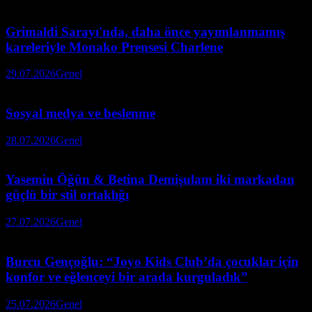
Grimaldi Sarayı'nda, daha önce yayımlanmamış
kareleriyle Monako Prensesi Charlene
29.07.2026
Genel
Sosyal medya ve beslenme
28.07.2026
Genel
Yasemin Öğün & Betina Demişulam iki markadan
güçlü bir stil ortaklığı
27.07.2026
Genel
Burcu Gençoğlu: “Joyo Kids Club’da çocuklar için
konfor ve eğlenceyi bir arada kurguladık”
25.07.2026
Genel