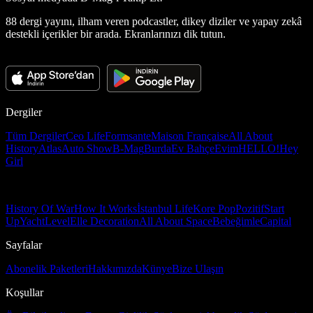
88 dergi yayını, ilham veren podcastler, dikey diziler ve yapay zekâ
destekli içerikler bir arada. Ekranlarınızı dik tutun.
Dergiler
Tüm Dergiler
Ceo Life
Formsante
Maison Française
All About
History
Atlas
Auto Show
B-Mag
Burda
Ev Bahçe
Evim
HELLO!
Hey
Girl
History Of War
How It Works
İstanbul Life
Kore Pop
Pozitif
Start
Up
Yacht
Level
Elle Decoration
All About Space
Bebeğimle
Capital
Sayfalar
Abonelik Paketleri
Hakkımızda
Künye
Bize Ulaşın
Koşullar