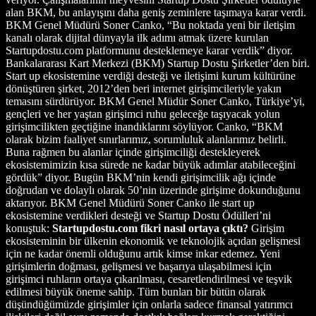
alan BKM, bu anlayışını daha geniş zeminlere taşımaya karar verdi.
BKM Genel Müdürü Soner Canko, “Bu noktada yeni bir iletişim
kanalı olarak dijital dünyayla ilk adımı atmak üzere kurulan
Startupdostu.com platformunu desteklemeye karar verdik” diyor.
Bankalararası Kart Merkezi (BKM) Startup Dostu Şirketler’den biri.
Start up ekosistemine verdiği desteği ve iletişimi kurum kültürüne
dönüştüren şirket, 2012’den beri internet girişimcileriyle yakın
temasını sürdürüyor. BKM Genel Müdür Soner Canko, Türkiye’yi,
gençleri ve her yaştan girişimci ruhu geleceğe taşıyacak yolun
girişimcilikten geçtiğine inandıklarını söylüyor. Canko, “BKM
olarak bizim faaliyet sınırlarımız, sorumluluk alanlarımız belirli.
Buna rağmen bu alanlar içinde girişimciliği destekleyerek
ekosistemimizin kısa sürede ne kadar büyük adımlar atabileceğini
gördük” diyor. Bugün BKM’nin kendi girişimcilik ağı içinde
doğrudan ve dolaylı olarak 50’nin üzerinde girişime dokunduğunu
aktarıyor. BKM Genel Müdürü Soner Canko ile start up
ekosistemine verdikleri desteği ve Startup Dostu Ödülleri’ni
konuştuk:
Startupdostu.com fikri nasıl ortaya çıktı?
Girişim
ekosisteminin bir ülkenin ekonomik ve teknolojik açıdan gelişmesi
için ne kadar önemli olduğunu artık kimse inkar edemez. Yeni
girişimlerin doğması, gelişmesi ve başarıya ulaşabilmesi için
girişimci ruhların ortaya çıkarılması, cesaretlendirilmesi ve teşvik
edilmesi büyük öneme sahip. Tüm bunları bir bütün olarak
düşündüğümüzde girişimler için onlarla sadece finansal yatırımcı