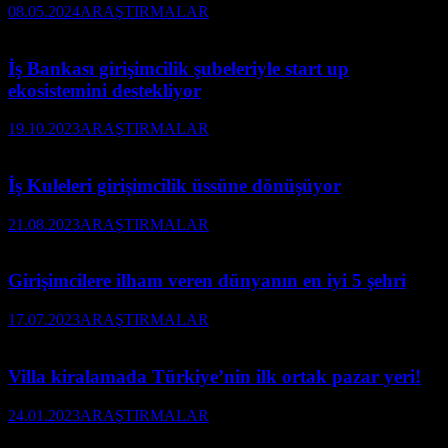
08.05.2024
ARAŞTIRMALAR
İş Bankası girişimcilik şubeleriyle start up
ekosistemini destekliyor
19.10.2023
ARAŞTIRMALAR
İş Kuleleri girişimcilik üssüne dönüşüyor
21.08.2023
ARAŞTIRMALAR
Girişimcilere ilham veren dünyanın en iyi 5 şehri
17.07.2023
ARAŞTIRMALAR
Villa kiralamada Türkiye’nin ilk ortak pazar yeri!
24.01.2023
ARAŞTIRMALAR