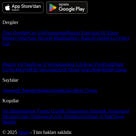
Dergiler
Tüm Dergiler
Ceo Life
Formsante
Maison Française
All About
History
Atlas
Auto Show
B-Mag
Burda
Ev Bahçe
Evim
HELLO!
Hey
Girl
History Of War
How It Works
İstanbul Life
Kore Pop
Pozitif
Start
Up
Yacht
Level
Elle Decoration
All About Space
Bebeğimle
Capital
Sayfalar
Abonelik Paketleri
Hakkımızda
Künye
Bize Ulaşın
Koşullar
Ön Bilgilendirme Formu
Gizlilik Sözleşmesi
Abonelik Sözleşmesi
Mesafeli Satış Sözleşmesi
Çerez Politikası
Teslimat ve İade
Yayın
İlkeleri
© 2025
bmag
- Tüm hakları saklıdır.