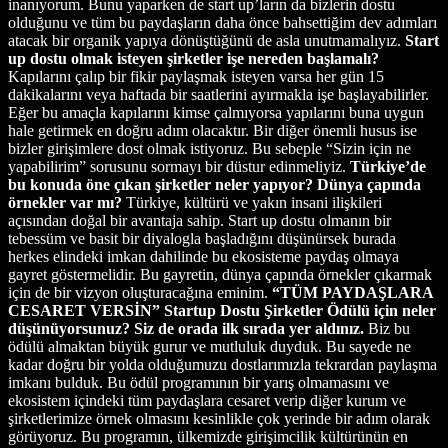
inanıyorum. Bunu yaparken de start up’ların da bizlerin dostu
olduğunu ve tüm bu paydaşların daha önce bahsettiğim dev adımları
atacak bir organik yapıya dönüştüğünü de asla unutmamalıyız.
Start
up dostu olmak isteyen şirketler işe nereden başlamalı?
Kapılarını çalıp bir fikir paylaşmak isteyen varsa her gün 15
dakikalarını veya haftada bir saatlerini ayırmakla işe başlayabilirler.
Eğer bu amaçla kapılarını kimse çalmıyorsa yapılarını buna uygun
hale getirmek en doğru adım olacaktır. Bir diğer önemli husus ise
bizler girişimlere dost olmak istiyoruz. Bu sebeple “Sizin için ne
yapabilirim” sorusunu sormayı bir düstur edinmeliyiz.
Türkiye’de
bu konuda öne çıkan şirketler neler yapıyor? Dünya çapında
örnekler var mı?
Türkiye, kültürü ve yakın insani ilişkileri
açısından doğal bir avantaja sahip. Start up dostu olmanın bir
tebessüm ve basit bir diyalogla başladığını düşünürsek burada
herkes elindeki imkan dahilinde bu ekosisteme paydaş olmaya
gayret göstermelidir. Bu gayretin, dünya çapında örnekler çıkarmak
için de bir vizyon oluşturacağına eminim.
“TÜM PAYDAŞLARA
CESARET VERSİN”
Startup Dostu Şirketler Ödülü için neler
düşünüyorsunuz? Siz de orada ilk sırada yer aldınız.
Biz bu
ödülü almaktan büyük gurur ve mutluluk duyduk. Bu sayede ne
kadar doğru bir yolda olduğumuzu dostlarımızla tekrardan paylaşma
imkanı bulduk. Bu ödül programının bir yarış olmamasını ve
ekosistem içindeki tüm paydaşlara cesaret verip diğer kurum ve
şirketlerimize örnek olmasını kesinlikle çok yerinde bir adım olarak
görüyoruz. Bu programın, ülkemizde girişimcilik kültürünün en