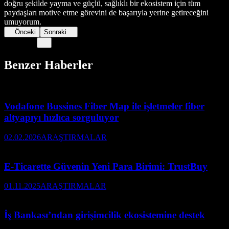
doğru şekilde yayma ve güçlü, sağlıklı bir ekosistem için tüm
paydaşları motive etme görevini de başarıyla yerine getireceğini
umuyorum.
Önceki
Sonraki
Benzer Haberler
Vodafone Bussines Fiber Map ile işletmeler fiber
altyapıyı hızlıca sorguluyor
02.02.2026
ARAŞTIRMALAR
E-Ticarette Güvenin Yeni Para Birimi: TrustBuy
01.11.2025
ARAŞTIRMALAR
İş Bankası’ndan girişimcilik ekosistemine destek