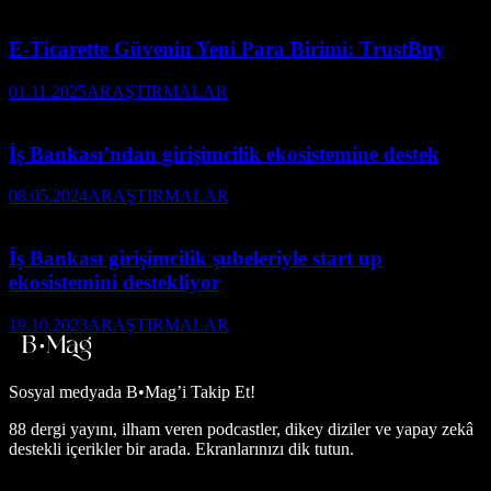
E-Ticarette Güvenin Yeni Para Birimi: TrustBuy
01.11.2025
ARAŞTIRMALAR
İş Bankası’ndan girişimcilik ekosistemine destek
08.05.2024
ARAŞTIRMALAR
İş Bankası girişimcilik şubeleriyle start up
ekosistemini destekliyor
19.10.2023
ARAŞTIRMALAR
Sosyal medyada
B•Mag’i Takip Et!
88 dergi yayını, ilham veren podcastler, dikey diziler ve yapay zekâ
destekli içerikler bir arada. Ekranlarınızı dik tutun.