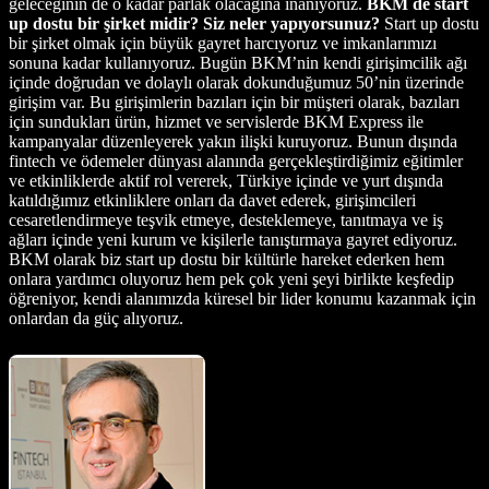
geleceğinin de o kadar parlak olacağına inanıyoruz.
BKM de start
up dostu bir şirket midir? Siz neler yapıyorsunuz?
Start up dostu
bir şirket olmak için büyük gayret harcıyoruz ve imkanlarımızı
sonuna kadar kullanıyoruz. Bugün BKM’nin kendi girişimcilik ağı
içinde doğrudan ve dolaylı olarak dokunduğumuz 50’nin üzerinde
girişim var. Bu girişimlerin bazıları için bir müşteri olarak, bazıları
için sundukları ürün, hizmet ve servislerde BKM Express ile
kampanyalar düzenleyerek yakın ilişki kuruyoruz. Bunun dışında
fintech ve ödemeler dünyası alanında gerçekleştirdiğimiz eğitimler
ve etkinliklerde aktif rol vererek, Türkiye içinde ve yurt dışında
katıldığımız etkinliklere onları da davet ederek, girişimcileri
cesaretlendirmeye teşvik etmeye, desteklemeye, tanıtmaya ve iş
ağları içinde yeni kurum ve kişilerle tanıştırmaya gayret ediyoruz.
BKM olarak biz start up dostu bir kültürle hareket ederken hem
onlara yardımcı oluyoruz hem pek çok yeni şeyi birlikte keşfedip
öğreniyor, kendi alanımızda küresel bir lider konumu kazanmak için
onlardan da güç alıyoruz.