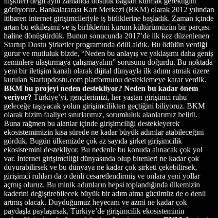
ilişkileri değil aynı zamanda dostluk bağları kurmak gerektiğini
görüyoruz. Bankalararası Kart Merkezi (BKM) olarak 2012 yılından
itibaren internet girişimcileriyle iş birliklerine başladık. Zaman içinde
artan bu etkileşimi ve iş birliklerini kurum kültürümüzün bir parçası
haline dönüştürdük. Bunun sonucunda 2017’de ilk kez düzenlenen
Startup Dostu Şirketler programında ödül aldık. Bu ödülün verdiği
gurur ve mutluluk bizde, “Neden bu anlayış ve yaklaşımı daha geniş
zeminlere ulaştırmaya çalışmayalım” sorusunu doğurdu. Bu noktada
yeni bir iletişim kanalı olarak dijital dünyayla ilk adımı atmak üzere
kurulan Startupdostu.com platformunu desteklemeye karar verdik.
BKM bu projeyi neden destekliyor? Neden bu kadar önem
veriyor?
Türkiye’yi, gençlerimizi, her yaştan girişimci ruhu
geleceğe taşıyacak yolun girişimcilikten geçtiğini biliyoruz. BKM
olarak bizim faaliyet sınırlarımız, sorumluluk alanlarımız belirli.
Buna rağmen bu alanlar içinde girişimciliği destekleyerek
ekosistemimizin kısa sürede ne kadar büyük adımlar atabileceğini
gördük. Bugün ülkemizde çok az sayıda şirket girişimcilik
ekosistemini destekliyor. Bu nedenle bu konuda alınacak çok yol
var. İnternet girişimciliği dünyasında olup bitenleri ne kadar çok
duyurabilirsek ve bu dünyaya ne kadar çok şirketi çekebilirsek,
girişimci ruhları da o denli cesaretlendirmiş ve onlara yeni yollar
açmış oluruz. Bu minik adımların hepsi toplandığında ülkemizin
kaderini değiştirebilecek büyük bir adım atma gücümüz de o denli
artmış olacak. Duyduğumuz heyecanı ve azmi ne kadar çok
paydaşla paylaşırsak, Türkiye’de girişimcilik ekosisteminin