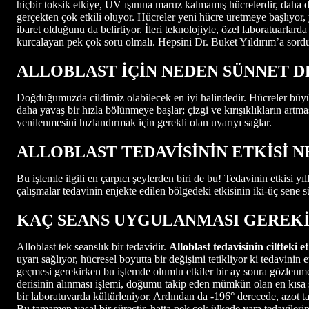
hiçbir toksik etkiye, UV ışınına maruz kalmamış hücrelerdir, daha d
gerçekten çok etkili oluyor. Hücreler yeni hücre üretmeye başlıyor, 
ibaret olduğunu da belirtiyor. İleri teknolojiyle, özel laboratuarlar
kurcalayan pek çok soru olmalı. Hepsini Dr. Buket Yıldırım’a so
ALLOBLAST İÇİN NEDEN SÜNNET D
Doğduğumuzda cildimiz olabilecek en iyi halindedir. Hücreler büyüme 
daha yavaş bir hızla bölünmeye başlar; çizgi ve kırışıklıkların artm
yenilenmesini hızlandırmak için gerekli olan uyarıyı sağlar.
ALLOBLAST TEDAVİSİNİN ETKİSİ 
Bu işlemle ilgili en çarpıcı şeylerden biri de bu! Tedavinin etkisi yı
çalışmalar tedavinin enjekte edilen bölgedeki etkisinin iki-üç sene 
KAÇ SEANS UYGULANMASI GEREKİ
Alloblast tek seanslık bir tedavidir.
Alloblast tedavisinin ciltteki
uyarı sağlıyor, hücresel boyutta bir değişimi tetikliyor ki tedavinin 
geçmesi gerekirken bu işlemde olumlu etkiler bir ay sonra gözlenmey
derisinin alınması işlemi, doğumu takip eden mümkün olan en kısa s
bir laboratuvarda kültürleniyor. Ardından da -196° derecede, azot t
Bu tamamen yasal bir süreçtir, hatta pek çok ülkede yara tedavilerin