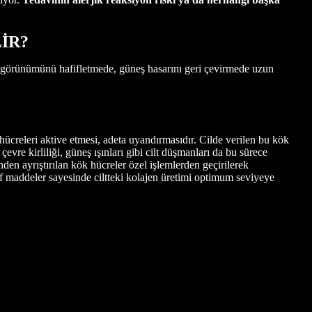
İR?
in, görünümünü hafifletmede, güneş hasarını geri çevirmede uzun
hücreleri aktive etmesi, adeta uyandırmasıdır. Cilde verilen bu kök
evre kirliliği, güneş ışınları gibi cilt düşmanları da bu sürece
nden ayrıştırılan kök hücreler özel işlemlerden geçirilerek
ktif maddeler sayesinde ciltteki kolajen üretimi optimum seviyeye