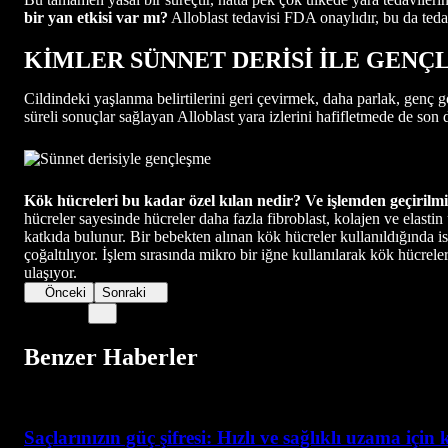
bir yan etkisi var mı?
Alloblast tedavisi FDA onaylıdır, bu da tedav
KİMLER SÜNNET DERİSİ İLE GENÇ
Cildindeki yaşlanma belirtilerini geri çevirmek, daha parlak, genç 
süreli sonuçlar sağlayan Alloblast yara izlerini hafifletmede de son d
Kök hücreleri bu kadar özel kılan nedir? Ve işlemden geçirilmiş
hücreler sayesinde hücreler daha fazla fibroblast, kolajen ve elastin
katkıda bulunur. Bir bebekten alınan kök hücreler kullanıldığında ise
çoğaltılıyor. İşlem sırasında mikro bir iğne kullanılarak kök hücrel
ulaşıyor.
Önceki
Sonraki
Benzer Haberler
Saçlarınızın güç şifresi: Hızlı ve sağlıklı uzama için