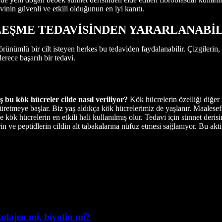
inin güvenli ve etkili olduğunun en iyi kanıtı.
LEŞME TEDAVİSİNDEN YARARLANABİL
görünümlü bir cilt isteyen herkes bu tedaviden faydalanabilir. Çizgiler
erece başarılı bir tedavi.
 bu kök hücreler cilde nasıl veriliyor?
Kök hücrelerin özelliği diğer 
 üretmeye başlar. Biz yaş aldıkça kök hücrelerimiz de yaşlanır. Maalesef ç
 kök hücrelerin en etkili hali kullanılmış olur. Tedavi için sünnet derisi
erin ve peptidlerin cildin alt tabakalarına nüfuz etmesi sağlanıyor. Bu a
 kolajen mi, biyotin mi?