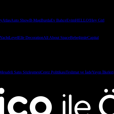
ry
Atlas
Auto Show
B-Mag
Burda
Ev Bahçe
Evim
HELLO!
Hey Girl
Yacht
Level
Elle Decoration
All About Space
Bebeğimle
Capital
Mesafeli Satış Sözleşmesi
Çerez Politikası
Teslimat ve İade
Yayın İlkeleri