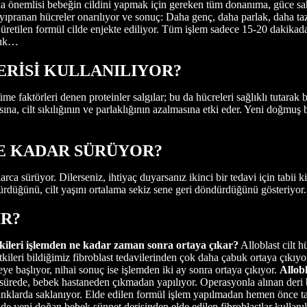
a önemlisi bebeğin cildini yapmak için gereken tüm donanıma, güce sahipt
yıpranan hücreler onarılıyor ve sonuç: Daha genç, daha parlak, daha taze
da üretilen formül cilde enjekte ediliyor. Tüm işlem sadece 15-20 dakikada
rduk…
ERİSİ KULLANILIYOR?
faktörleri denen proteinler salgılar; bu da hücreleri sağlıklı tutarak 
asına, cilt sıkılığının ve parlaklığının azalmasına etki eder. Yeni doğmu
NE KADAR SÜRÜYOR?
llarca sürüyor. Dilerseniz, ihtiyaç duyarsanız ikinci bir tedavi için tabi
sürdüğünü, cilt yaşını ortalama sekiz sene geri döndürdüğünü gösteriyor.
R?
 etkileri işlemden ne kadar zaman sonra ortaya çıkar?
Alloblast cilt 
etkileri bildiğimiz fibroblast tedavilerinden çok daha çabuk ortaya çıkıyo
e başlıyor, nihai sonuç ise işlemden iki ay sonra ortaya çıkıyor.
Allob
ürede, bebek hastaneden çıkmadan yapılıyor. Operasyonla alınan deri bel
anklarda saklanıyor. Elde edilen formül işlem yapılmadan hemen önce tank
de yeni doğan bebek sünnet derisinden elde edilen fibroblastlar kullanı