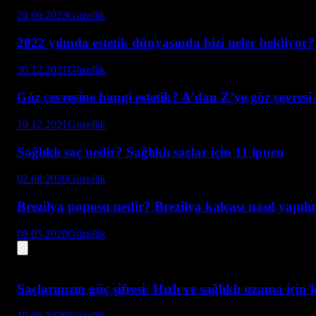
24.06.2023
Güzellik
2022 yılında estetik dünyasında bizi neler bekliyor?
30.12.2021
Güzellik
Göz çevresine hangi estetik? A’dan Z’ye göz çevresi e
10.12.2021
Güzellik
Sağlıklı saç nedir? Sağlıklı saçlar için 11 ipucu
02.08.2020
Güzellik
Brezilya poposu nedir? Brezilya kalçası nasıl yapılı
08.05.2020
Güzellik
Saçlarınızın güç şifresi: Hızlı ve sağlıklı uzama için
10.06.2026
Güzellik