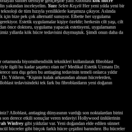
orlayan sünnet derisiyle gençleşme yani Alloblast
kök hücre
elin yakından inceleyelim.
Yazı:
Selen Keçeli
Her yeni yılda yeni bir
teknoloji de tüm hızıyla yeniliklerle karşımıza çıkıyor. Aslında
mak için bize pek çok alternatif sunuyor. Elbette her uygulama
yor. Estetik uygulamalar kişiye özeldir; herkesin cilt yaşı, cilt
rmadan önce doktoru, uygulama yapacak estetisyeni, uygulamanın
ğimiz yıllarda kök hücre tedavisini duymuştuk. Şimdi onun daha da
r ortamında biyomühendislik teknikleri kullanılarak fibroblast
iyle ilgili bu kadar şaşırtıcı olan ne? Medikal Estetik Uzmanı Dr.
rece sıra dışı gelen bu antiaging tedavinin temeli onlarca yıldır
r. Dr. Yıldırım, “Kişinin kulak arkasından alınan hücrelerden,
lloblast tedavisindeki tek fark bu fibroblastların yeni doğanın
rsiniz? Alloblast, antiaging dünyasının vardığı son noktalardan birini
ma son derece etkili sonuçlar veren tedaviyi Hollywood ünlülerinin
rah Winfrey
gibi yıldızlar var. Yeni doğandan elde edilen sünnet
cül hücreler gibi birçok farklı hücre çeşidini barındırır. Bu hücreler