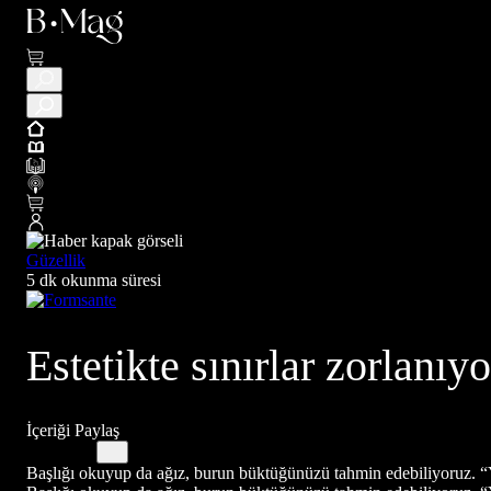
Güzellik
5 dk okunma süresi
Estetikte sınırlar zorlanıy
İçeriği Paylaş
Başlığı okuyup da ağız, burun büktüğünüzü tahmin edebiliyoruz. “Yo