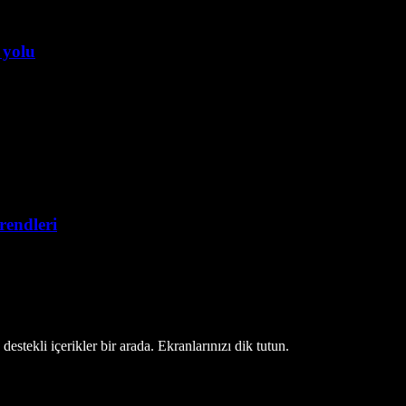
 yolu
trendleri
estekli içerikler bir arada. Ekranlarınızı dik tutun.