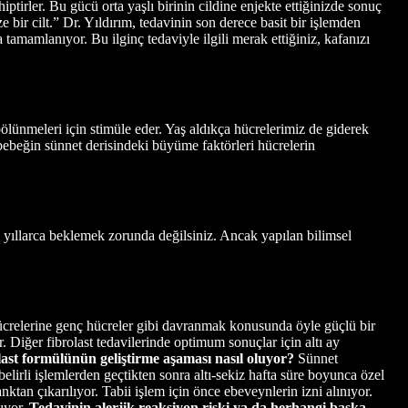
irler. Bu gücü orta yaşlı birinin cildine enjekte ettiğinizde sonuç
 bir cilt.” Dr. Yıldırım, tedavinin son derece basit bir işlemden
 tamamlanıyor. Bu ilginç tedaviyle ilgili merak ettiğiniz, kafanızı
bölünmeleri için stimüle eder. Yaş aldıkça hücrelerimiz de giderek
ş bebeğin sünnet derisindeki büyüme faktörleri hücrelerin
i ki yıllarca beklemek zorunda değilsiniz. Ancak yapılan bilimsel
hücrelerine genç hücreler gibi davranmak konusunda öyle güçlü bir
r. Diğer fibrolast tedavilerinde optimum sonuçlar için altı ay
last formülünün geliştirme aşaması nasıl oluyor?
Sünnet
irli işlemlerden geçtikten sonra altı-sekiz hafta süre boyunca özel
tan çıkarılıyor. Tabii işlem için önce ebeveynlerin izni alınıyor.
lıyor.
Tedavinin alerjik reaksiyon riski ya da herhangi başka