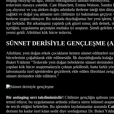
Başlığı okuyup da ağız, burun büktüğünüzü tahmin edebiliyoruz. “Yo
tedavisini masaya yatırdık. Cate Blanchett, Emma Watson, Sandra Bu
yaş alıyoruz ve yaş alırken doğru adımlarla ilerleme isteği tüm düny
sağlıklı ve doğal yaş almanın sırrı cildimize iyi bakmaktan geçiyor. G
herkese uygun olmuyor. Bu noktada duyduğumuz her yeni işlemi, her
tipi farklıdır. Bir arkadaşınız yaptırdı çok güzel sonuç aldı deme
içeriğini, uygulanma geçmişini mutlaka iyi araştırın. Şimdi gelel
yenisi geldi: Alloblast kök hücre tedavisi.
SÜNNET DERİSİYLE GENÇLEŞME (A
Alloblast, yeni doğan erkek çocukların hemen sünnet edilmeleri sonr
hücrelerinin çoğaltılarak elde edilmesidir. İlk duyulduğunda kulağa
Buket Yıldırım “Tedavide yeni doğan bebeklerin sünnet derisinden eld
yapılan kök hücre araştırmalarıyla çoktan şekillendi, hatta farklı yö
laboratuarda özel işlemlerden geçirilerek elde edilen fibroblast zeng
sünnet derisinden elde edilmesi.”
Bir antiaging sırrı takdimimizdir!
Cildinize gençliğin ışıltısını y
temsil ediyor, bu uygulamanın ardında yıllarca süren bilimsel araştı
de tercih ettiğini belirtelim. Bu işlemden faydalananlar arasında
Cat
derisini bu kadar özel kılan nedir diye sorduğumuz Dr. Buket Yıldırım