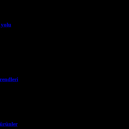
 yolu
trendleri
 ürünler