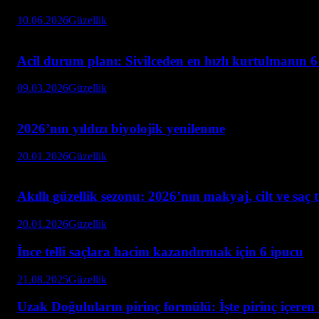
10.06.2026
Güzellik
Acil durum planı: Sivilceden en hızlı kurtulmanın 6
09.03.2026
Güzellik
2026’nın yıldızı biyolojik yenilenme
20.01.2026
Güzellik
Akıllı güzellik sezonu: 2026’nın makyaj, cilt ve saç 
20.01.2026
Güzellik
İnce telli saçlara hacim kazandırmak için 6 ipucu
21.08.2025
Güzellik
Uzak Doğuluların pirinç formülü: İşte pirinç içeren