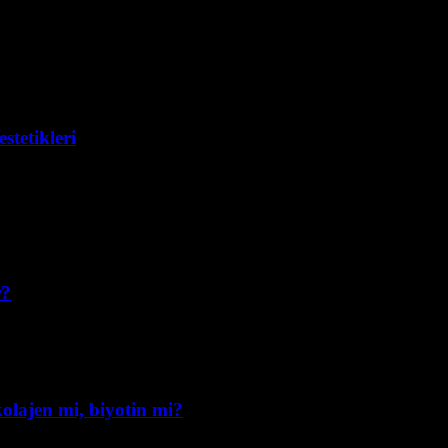
stetikleri
r?
 kolajen mi, biyotin mi?