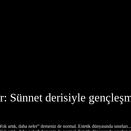
or: Sünnet derisiyle gençleşm
k artık, daha neler” demeniz de normal. Estetik dünyasında sınırları..