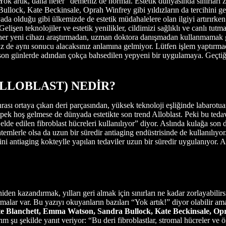
k artık, daha neler” demeniz de normal. Estetik dünyasında sınırları z
llock, Kate Beckinsale, Oprah Winfrey gibi yıldızların da tercihini g
ada olduğu gibi ülkemizde de estetik müdahalelere olan ilgiyi artırırken 
elişen teknolojiler ve estetik yenilikler, cildimizi sağlıklı ve canlı tut
 yeni cihazı araştırmadan, uzman doktora danışmadan kullanmamak gereki
k, siz de aynı sonucu alacaksınız anlamına gelmiyor. Lütfen işlem yaptı
im son günlerde adından çokça bahsedilen yepyeni bir uygulamaya. Geçti
LLOBLAST) NEDİR?
ası ortaya çıkan deri parçasından, yüksek teknoloji eşliğinde labarotua
 pek hoş gelmese de dünyada estetikte son trend Alloblast. Peki bu tedav
e edilen fibroblast hücreleri kullanılıyor” diyor. Aslında kulağa son de
ntemlerle olsa da uzun bir süredir antiaging endüstrisinde de kullanılıyo
ini antiaging kokteylle yapılan tedaviler uzun bir süredir uygulanıyor. A
eniden kazandırmak, yılları geri almak için sınırları ne kadar zorlayabili
rmalar var. Bu yazıyı okuyanların bazıları “Yok artık!” diyor olabilir a
e Blanchett, Emma Watson, Sandra Bullock, Kate Beckinsale, Op
 şu şekilde yanıt veriyor: “Bu deri fibroblastlar, stromal hücreler ve ön