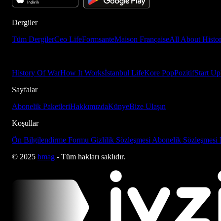
Dergiler
Tüm Dergiler
Ceo Life
Formsante
Maison Française
All About Histo
History Of War
How It Works
İstanbul Life
Kore Pop
Pozitif
Start Up
Sayfalar
Abonelik Paketleri
Hakkımızda
Künye
Bize Ulaşın
Koşullar
Ön Bilgilendirme Formu
Gizlilik Sözleşmesi
Abonelik Sözleşmesi
© 2025
bmag
- Tüm hakları saklıdır.