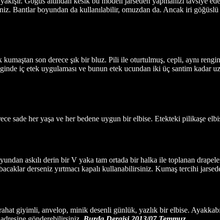
k yakışır. Göğüs altından kesik bu modeli jarseden yapmanızı tavsiye ede
rsiniz. Bantlar boyundan da kullanılabilir, omuzdan da. Ancak iri göğüs
 kumaştan son derece şık bir bluz. Pili ile oturtulmuş, cepli, aynı reng
nginde iç etek uygulaması ve bunun etek ucundan iki üç santim kadar uzu
ce sade her yaşa ve her bedene uygun bir elbise. Etekteki pilikaşe elbis
yundan askılı derin bir V yaka tam ortada bir halka ile toplanan drapeler
aklar derseniz yırtmacı kapalı kullanabilirsiniz. Kumaş tercihi jarsede
rahat giyimli, anvelop, minik desenli günlük, yazlık bir elbise. Ayakkabı
adresine gönderebilirsiniz.
Burda Dergisi 2013/07 Temmuz