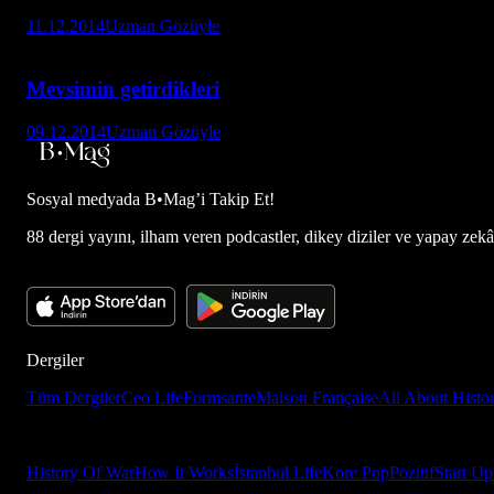
11.12.2014
Uzman Gözüyle
Mevsimin getirdikleri
09.12.2014
Uzman Gözüyle
Sosyal medyada
B•Mag’i Takip Et!
88 dergi yayını, ilham veren podcastler, dikey diziler ve yapay zekâ d
Dergiler
Tüm Dergiler
Ceo Life
Formsante
Maison Française
All About Histo
History Of War
How It Works
İstanbul Life
Kore Pop
Pozitif
Start Up