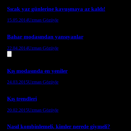
Sıcak yaz günlerine kavuşmaya az kaldı!
15.05.2014
Uzman Gözüyle
Bahar modasından yansıyanlar
22.04.2014
Uzman Gözüyle
Kış modasında en yeniler
24.03.2015
Uzman Gözüyle
Kış trendleri
20.02.2015
Uzman Gözüyle
Nasıl kombinlemeli, kimler nerede giymeli?