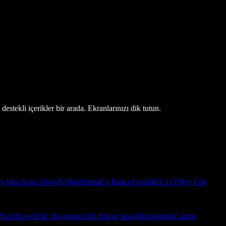
estekli içerikler bir arada. Ekranlarınızı dik tutun.
ry
Atlas
Auto Show
B-Mag
Burda
Ev Bahçe
Evim
HELLO!
Hey Girl
Yacht
Level
Elle Decoration
All About Space
Bebeğimle
Capital