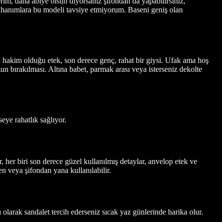
rim, daha abiye olsun diyorsanız şifondan da yapabilirsiniz,
lü hanımlara bu modeli tavsiye etmiyorum. Baseni geniş olan
in hakim olduğu etek, son derece genç, rahat bir giysi. Ufak ama hoş
n bırakılması. Altına babet, parmak arası veya isterseniz dekolte
eye rahatlık sağlıyor.
, her biri son derece güzel kullanılmış detaylar, anvelop etek ve
n veya şifondan yana kullanılabilir.
 olarak sandalet tercih ederseniz sıcak yaz günlerinde harika olur.