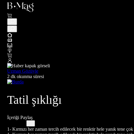
Uzman Gözüyle
2 dk okunma süresi
Tatil şıklığı
İçeriği Paylaş
1- Kırmızı her zaman tercih edilecek bir renktir hele yanık tene çok