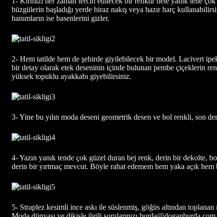
1- Kırmızı her zaman tercih edilecek bir renktir hele yanık tene ço
büzgülerin başladığı yerde biraz nakış veya hazır harç kullanabili
hanımların ise basenlerini gizler.
2- Hem tatilde hem de şehirde giyilebilecek bir model. Lacivert ipek
bir detay olarak etek deseninin içinde bulunan pembe çiçeklerin re
yüksek topuklu ayakkabı giyebilirsiniz.
3- Yine bu yılın moda deseni geometrik desen ve bol renkli, son dere
4- Yazın yanık tende çok güzel duran bej renk, derin bir dekolte, bo
derin bir yırtmaç mevcut. Böyle rahat edemem hem yaka açık hem bac
5- Straplez kesimli ince askı ile süslenmiş, göğüs altından toplanan 
Moda dünyası ve dikişle ilgili sorularınızı burda@doganburda.com 